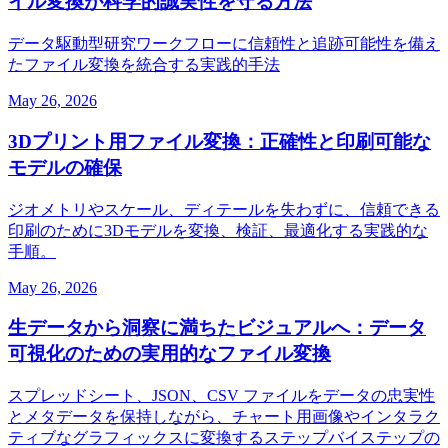
イル変換が科学的誠実性を守る方法
データ駆動型研究ワークフローに信頼性と追跡可能性を備え
たファイル変換を統合する実践的手法
May 26, 2026
3Dプリント用ファイル変換：正確性と印刷可能な
モデルの確保
ジオメトリやスケール、ディテールを失わずに、信頼できる
印刷のために3Dモデルを変換、検証、最適化する実践的な
手順。
May 26, 2026
生データから洞察に満ちたビジュアルへ：データ
可視化のための実用的なファイル変換
スプレッドシート、JSON、CSV ファイルをデータの忠実性
とメタデータを保持しながら、チャート用画像やインタラク
ティブなグラフィックスに変換するステップバイステップの