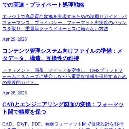
での高速・プライベート処理戦略
エッジ上で高品質な変換を実現するための深掘りガイド：パ
フォーマンス、プライバシー、フォーマット忠実度のバラン
スを取り、重量級クラウドサービスに頼らない方法
Apr 29, 2026
コンテンツ管理システム向けファイルの準備：メ
タデータ、構造、互換性の維持
ドキュメント、画像、メディアを変換し、CMSプラットフ
ォームとスムーズに統合しながら重要な情報を保持するため
の実践的ガイド。
Apr 28, 2026
CADとエンジニアリング図面の変換：フォーマッ
ト間で精度を保つ
CAD、DWF、PDF、画像フォーマット間で技術設計を移行