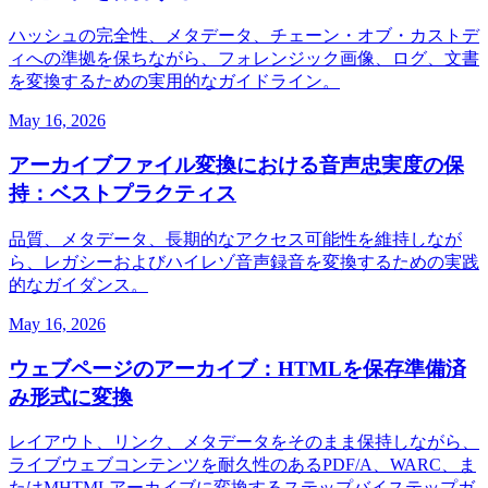
ハッシュの完全性、メタデータ、チェーン・オブ・カストデ
ィへの準拠を保ちながら、フォレンジック画像、ログ、文書
を変換するための実用的なガイドライン。
May 16, 2026
アーカイブファイル変換における音声忠実度の保
持：ベストプラクティス
品質、メタデータ、長期的なアクセス可能性を維持しなが
ら、レガシーおよびハイレゾ音声録音を変換するための実践
的なガイダンス。
May 16, 2026
ウェブページのアーカイブ：HTMLを保存準備済
み形式に変換
レイアウト、リンク、メタデータをそのまま保持しながら、
ライブウェブコンテンツを耐久性のあるPDF/A、WARC、ま
たはMHTMLアーカイブに変換するステップバイステップガ