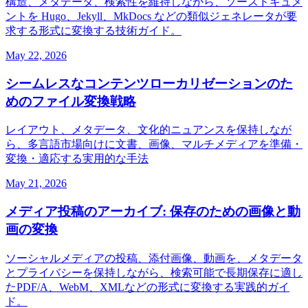
構造、メタデータ、検索性を維持しながら、ソースドキュメ
ントを Hugo、Jekyll、MkDocs などの類似ジェネレータが要
求する形式に変換する技術ガイド。
May 22, 2026
シームレスなコンテンツローカリゼーションのた
めのファイル変換戦略
レイアウト、メタデータ、文化的ニュアンスを保持しなが
ら、多言語市場向けに文書、画像、マルチメディアを準備・
変換・適応する実用的な手法
May 21, 2026
メディア投稿のアーカイブ: 保存のための画像と動
画の変換
ソーシャルメディアの投稿、添付画像、動画を、メタデータ
とプライバシーを保持しながら、検索可能で長期保存に適し
たPDF/A、WebM、XMLなどの形式に変換する実践的ガイ
ド。