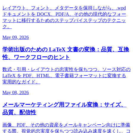
レイアウト、フォント、メタデータを保持しながら、.wpd
ドキュメントを DOCX、PDF/A、その他の現代的なフォー
マットに移行するためのステップバイステップのテクニッ
ク。
May 09, 2026
学術出版のための LaTeX 文書の変換：品質、互換
性、ワークフローのヒント
数式・引用・レイアウトの忠実性を保ちつつ、ソース対応の
LaTeX を PDF、HTML、電子書籍フォーマットに変換する
実用的なガイド。
May 08, 2026
メールマーケティング用ファイル変換：サイズ、
品質、配信性
画像、PDF、その他の資産をメールキャンペーン向けに準備
する際、視覚的忠実度を保ちつつ読み込み速度を速くし、コ