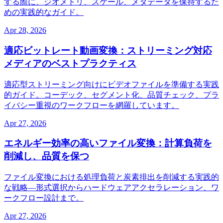
する際に、ジオメトリ、スケール、メタデータを保持するた
めの実践的なガイド。
Apr 28, 2026
適応ビットレート動画変換：ストリーミング対応
メディアのベストプラクティス
適応型ストリーミング向けにビデオファイルを準備する実践
的ガイド。コーデック、セグメント化、品質チェック、プラ
イバシー重視のワークフローを網羅しています。
Apr 27, 2026
エネルギー効率の高いファイル変換：計算負荷を
削減し、品質を保つ
ファイル変換における処理負荷と炭素排出を削減する実践的
な戦略—形式選択からハードウェアアクセラレーション、ワ
ークフロー設計まで。
Apr 27, 2026