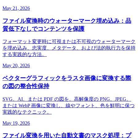
May 21, 2026
ファイル変換時のウォーターマーク埋め込み：品
質低下なしでコンテンツを保護
フォーマット変更時に可視または不可視のウォーターマーク
を埋め込み、忠実度、メタデータ、および法的執行力を保持
する実践的な方法。
May 20, 2026
ベクターグラフィックをラスタ画像に変換する際
の図の整合性保持
SVG、AI、または PDF の図を、高解像度の PNG、JPEG、
または WebP 画像に変換し、線やフォント、色を鮮明に保つ
実践的なテクニック。
May 19, 2026
ファイル変換を用いた自動文書のマスク処理：プ