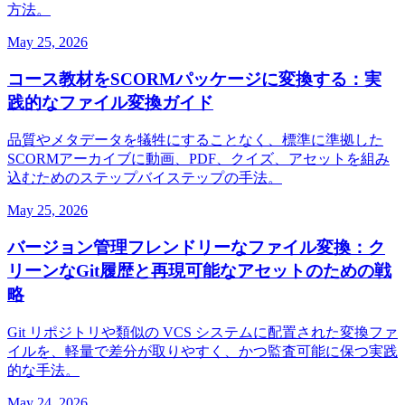
方法。
May 25, 2026
コース教材をSCORMパッケージに変換する：実
践的なファイル変換ガイド
品質やメタデータを犠牲にすることなく、標準に準拠した
SCORMアーカイブに動画、PDF、クイズ、アセットを組み
込むためのステップバイステップの手法。
May 25, 2026
バージョン管理フレンドリーなファイル変換：ク
リーンなGit履歴と再現可能なアセットのための戦
略
Git リポジトリや類似の VCS システムに配置された変換ファ
イルを、軽量で差分が取りやすく、かつ監査可能に保つ実践
的な手法。
May 24, 2026