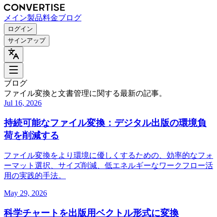
メイン
製品
料金
ブログ
ログイン
サインアップ
ブログ
ファイル変換と文書管理に関する最新の記事。
Jul 16, 2026
持続可能なファイル変換：デジタル出版の環境負
荷を削減する
ファイル変換をより環境に優しくするための、効率的なフォ
ーマット選択、サイズ削減、低エネルギーなワークフロー活
用の実践的手法。
May 29, 2026
科学チャートを出版用ベクトル形式に変換