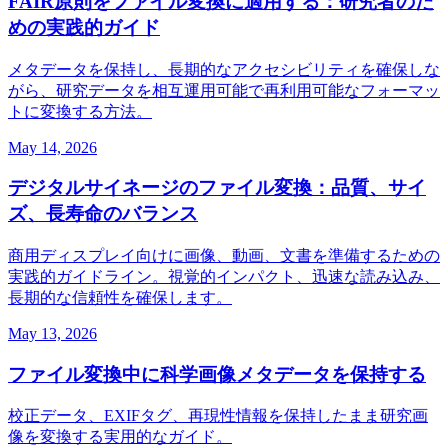
FAIR原則をファイル変換に適用する：研究者のた
めの実践的ガイド
メタデータを保持し、長期的なアクセシビリティを確保しな
がら、研究データを相互運用可能で再利用可能なフォーマッ
トに変換する方法。
May 14, 2026
デジタルサイネージのファイル変換：品質、サイ
ズ、長寿命のバランス
商用ディスプレイ向けに画像、動画、文書を準備するための
実践的ガイドライン。視覚的インパクト、迅速な読み込み、
長期的な信頼性を確保します。
May 13, 2026
ファイル変換中に科学画像メタデータを保持する
校正データ、EXIFタグ、再現性情報を保持したまま研究画
像を変換する実用的なガイド。