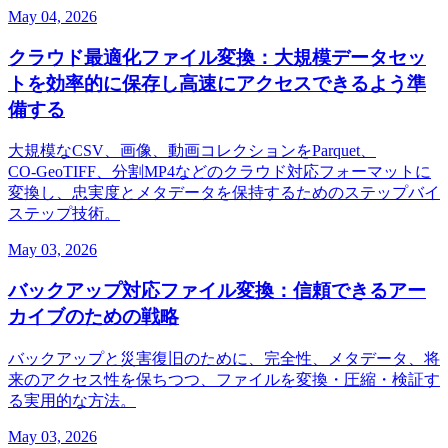
May 04, 2026
クラウド最適化ファイル変換：大規模データセッ
トを効率的に保存し高速にアクセスできるよう準
備する
大規模なCSV、画像、動画コレクションをParquet、
CO‑GeoTIFF、分割MP4などのクラウド対応フォーマットに
変換し、忠実度とメタデータを保持するためのステップバイ
ステップ技術。
May 03, 2026
バックアップ対応ファイル変換：信頼できるアー
カイブのための戦略
バックアップと災害復旧のために、完全性、メタデータ、将
来のアクセス性を保ちつつ、ファイルを変換・圧縮・検証す
る実用的な方法。
May 03, 2026