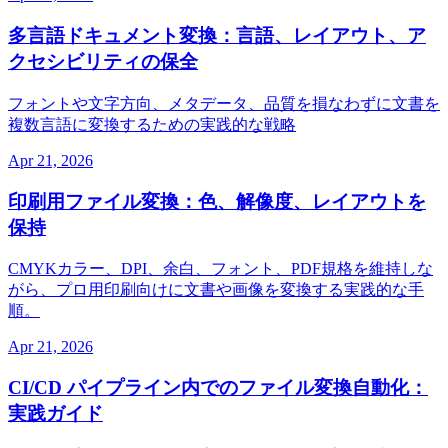
多言語ドキュメント変換：言語、レイアウト、ア
クセシビリティの保全
フォントや文字方向、メタデータ、品質を損なわずに文書を
複数言語に変換するための実践的な戦略
Apr 21, 2026
印刷用ファイル変換：色、解像度、レイアウトを
保持
CMYKカラー、DPI、余白、フォント、PDF規格を維持しな
がら、プロ用印刷向けに文書や画像を変換する実践的な手
順。
Apr 21, 2026
CI/CD パイプライン内でのファイル変換自動化：
実践ガイド