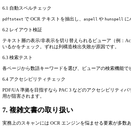
6.1 自動スペルチェック
で OCR テキストを抽出し、
や
に
pdftotext
aspell
hunspell
6.2 レイアウト検証
テキスト層の表示/非表示を切り替えられるビューア（例：Acrobat
いるかをチェック。ずれは列構造検出失敗が原因です。
6.3 検索テスト
各ページから数語キーワードを選び、ビューアの検索機能でヒ
6.4 アクセシビリティチェック
PDF/UA 準拠を目指すなら PAC 3 などのアクセシ
用が阻害されます。
7. 複雑文書の取り扱い
実務上のスキャンには OCR エンジンを悩ませる要素が多数