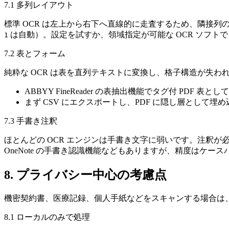
7.1 多列レイアウト
標準 OCR は左上から右下へ直線的に走査するため、隣接
は自動）。設定を試すか、領域指定が可能な OCR ソフトで 
1
7.2 表とフォーム
純粋な OCR は表を直列テキストに変換し、格子構造が失わ
ABBYY FineReader の表抽出機能でタグ付 PDF 表と
まず CSV にエクスポートし、PDF に隠し層として埋
7.3 手書き注釈
ほとんどの OCR エンジンは手書き文字に弱いです。注釈が必
OneNote の手書き認識機能などもありますが、精度はケー
8. プライバシー中心の考慮点
機密契約書、医療記録、個人手紙などをスキャンする場合は
8.1 ローカルのみで処理