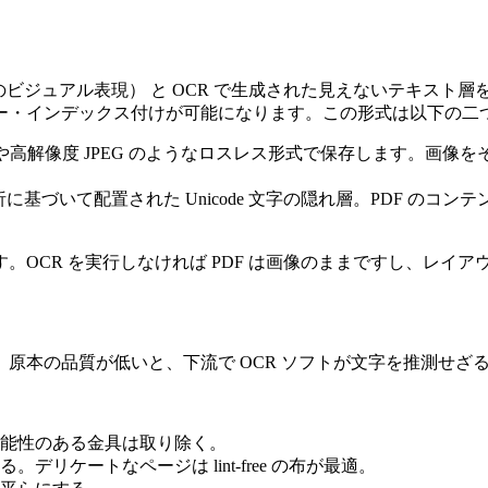
のビジュアル表現）
と
OCR で生成された見えないテキスト
ー・インデックス付けが可能になります。この形式は以下の二
G や高解像度 JPEG のようなロスレス形式で保存します。画
析に基づいて配置された Unicode 文字の隠れ層。PDF 
。OCR を実行しなければ PDF は画像のままですし、レイ
原本の品質が低いと、下流で OCR ソフトが文字を推測せざ
能性のある金具は取り除く。
リケートなページは lint‑free の布が最適。