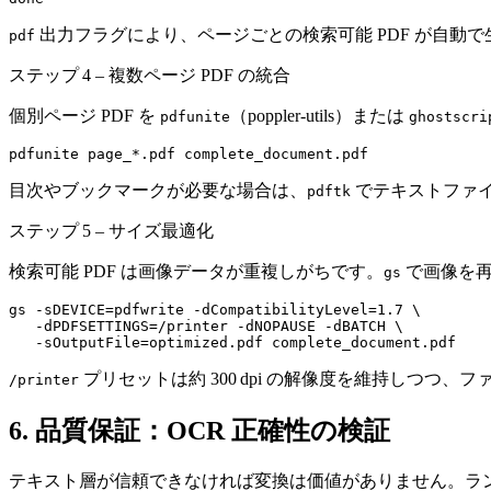
出力フラグにより、ページごとの検索可能 PDF が自動
pdf
ステップ 4 – 複数ページ PDF の統合
個別ページ PDF を
（poppler-utils）または
pdfunite
ghostscri
目次やブックマークが必要な場合は、
でテキストファ
pdftk
ステップ 5 – サイズ最適化
検索可能 PDF は画像データが重複しがちです。
で画像を再
gs
gs -sDEVICE=pdfwrite -dCompatibilityLevel=1.7 \

   -dPDFSETTINGS=/printer -dNOPAUSE -dBATCH \

プリセットは約 300 dpi の解像度を維持しつつ
/printer
6. 品質保証：OCR 正確性の検証
テキスト層が信頼できなければ変換は価値がありません。ラン