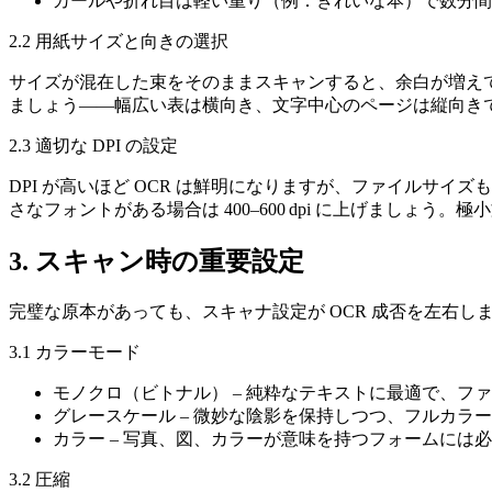
カールや折れ目は軽い重り（例：きれいな本）で数分間
2.2 用紙サイズと向きの選択
サイズが混在した束をそのままスキャンすると、余白が増えて D
ましょう——幅広い表は横向き、文字中心のページは縦向き
2.3 適切な DPI の設定
DPI が高いほど OCR は鮮明になりますが、ファイルサイ
さなフォントがある場合は
400–600 dpi
に上げましょう。極小文
3. スキャン時の重要設定
完璧な原本があっても、スキャナ設定が OCR 成否を左右し
3.1 カラーモード
モノクロ（ビトナル）
– 純粋なテキストに最適で、フ
グレースケール
– 微妙な陰影を保持しつつ、フルカラ
カラー
– 写真、図、カラーが意味を持つフォームには
3.2 圧縮