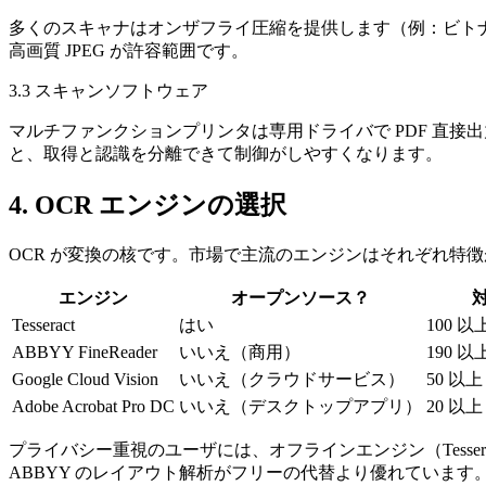
多くのスキャナはオンザフライ圧縮を提供します（例：ビトナルは C
高画質 JPEG が許容範囲です。
3.3 スキャンソフトウェア
マルチファンクションプリンタは専用ドライバで PDF 直接出
と、取得と認識を分離できて制御がしやすくなります。
4. OCR エンジンの選択
OCR が変換の核です。市場で主流のエンジンはそれぞれ特
エンジン
オープンソース？
Tesseract
はい
100 以
ABBYY FineReader
いいえ（商用）
190 以
Google Cloud Vision
いいえ（クラウドサービス）
50 以
Adobe Acrobat Pro DC
いいえ（デスクトップアプリ）
20 以上
プライバシー重視のユーザには、
オフラインエンジン
（Te
ABBYY のレイアウト解析がフリーの代替より優れています