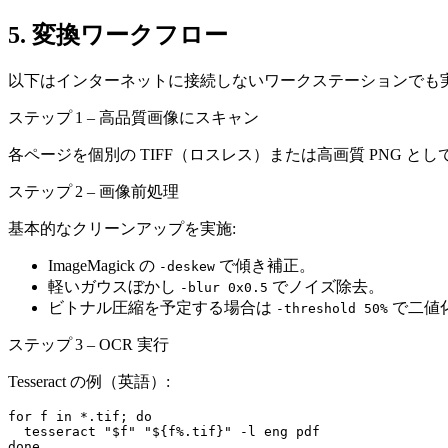
5. 変換ワークフロー
以下はインターネットに接続しないワークステーションでも
ステップ 1 – 高品質画像にスキャン
各ページを個別の TIFF（ロスレス）または高画質 PNG と
ステップ 2 – 画像前処理
基本的なクリーンアップを実施:
ImageMagick の
で傾き補正。
-deskew
軽いガウスぼかし
でノイズ除去。
-blur 0x0.5
ビトナル圧縮を予定する場合は
で二値
-threshold 50%
ステップ 3 – OCR 実行
Tesseract の例（英語）:
for f in *.tif; do

  tesseract "$f" "${f%.tif}" -l eng pdf
