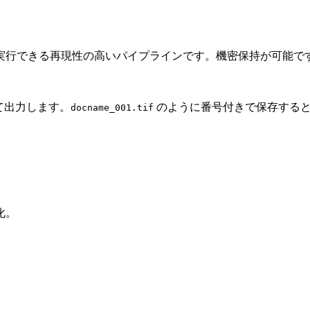
実行できる再現性の高いパイプラインです。機密保持が可能で
して出力します。
のように番号付きで保存する
docname_001.tif
化。