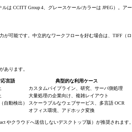
CITT Group 4、グレースケール/カラーは JPEG）。ア
力が可能です。中立的なワークフローを好む場合は、TIFF（ロス
徴があります。
対応言語
典型的な利用ケース
上
カスタムパイプライン、研究、サーバ側処理
上
大量処理の企業向け、複雑レイアウト
上（自動検出）
スケーラブルなウェブサービス、多言語 OCR
オフィス環境、アドホック変換
sseract やクラウドへ送信しないデスクトップ版）が推奨さ
。