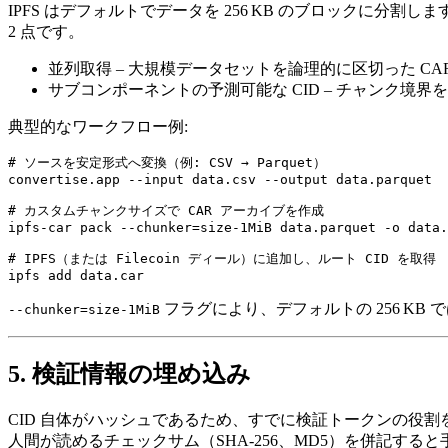
IPFS はデフォルトでデータを 256 KB のブロックに分割します
2 点です。
並列取得
– 大規模データセットを論理的に区切った C
サブコンポーネントの予測可能な CID
– チャンク境界
典型的なワークフロー例:
# ソースを安定形式へ変換（例: CSV → Parquet）

convertise.app --input data.csv --output data.parquet

# カスタムチャンクサイズで CAR アーカイブを作成

ipfs-car pack --chunker=size-1MiB data.parquet -o data.
# IPFS（または Filecoin ディール）に追加し、ルート CID を取得

フラグにより、デフォルトの 256 KB
--chunker=size-1MiB
5. 検証情報の埋め込み
CID 自体がハッシュであるため、すでに検証トークンの役
人間が読めるチェックサム（SHA‑256、MD5）を併記する