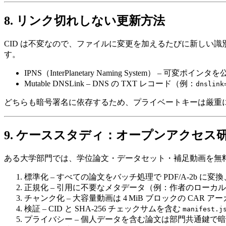
8. リンク切れしない更新方法
CID は不変なので、ファイルに変更を加えるたびに新しい
す。
IPNS（InterPlanetary Naming System）
– 可変ポインタを
Mutable DNSLink
– DNS の TXT レコード（例：
dnslink
どちらも暗号署名に依存するため、プライベートキーは厳重
9. ケーススタディ：オープンアクセス
ある大学部門では、学位論文・データセット・補足動画を無
標準化
– すべての論文をバッチ処理で PDF/A‑2b に変換
正規化
– 引用に不要なメタデータ（例：作者のローカ
チャンク化
– 大容量動画は 4 MiB ブロックの CA
検証
– CID と SHA‑256 チェックサムを含む
manifest.j
プライバシー
– 個人データを含む論文は部門共通鍵で