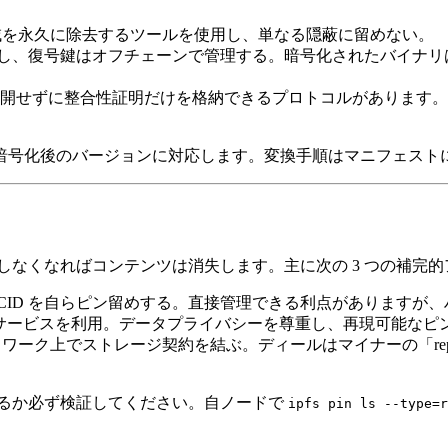
領域を永久に除去するツールを使用し、単なる隠蔽に留めない。
ップし、復号鍵はオフチェーンで管理する。暗号化されたバイナリは
公開せずに整合性証明だけを格納できるプロトコルがあります
は暗号化後のバージョンに対応します。変換手順はマニフェスト
めしなくなればコンテンツは消失します。主に次の 3 つの補完
要な CID を自らピン留めする。直接管理できる利点があります
ura などの有料サービスを利用。データプライバシーを尊重し、再現
 ネットワーク上でストレージ契約を結ぶ。ディールはマイナーの「repl
いるか必ず検証してください。自ノードで
ipfs pin ls --type=r