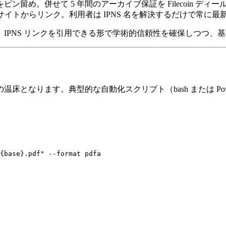
ピン留め。併せて 5 年間のアーカイブ保証を Filecoin ディ
サイトからリンク。利用者は IPNS 名を解決するだけで常に最
PNS リンクを引用できる形で学術的信頼性を確保しつつ、基盤
なります。典型的な自動化スクリプト（bash または Powe
{base}.pdf" --format pdfa
