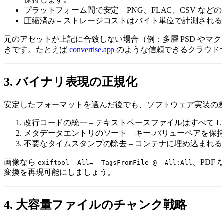
プラットフォーム間で安定
– PNG、FLAC、CSV
圧縮済み
– ストレージコストはバイト単位で計測され
元のアセットが上記に合致しない場合（例：多層 PSD や
きです。たとえば
convertise.app
のような信頼できるクラウド
3. バイナリ表現の正規化
安定したフォーマットを選んだ後でも、ソフトウェア実装の
改行コードの統一
– テキストベースファイルはすべて L
メタデータエントリのソート
– キー‑バリューペアを保
不要なタイムスタンプの除去
– コンテナに埋め込まれ
画像なら
、PDF
exiftool -All= -TagsFromFile @ -All:All
変換を再現可能にしましょう。
4. 大容量ファイルのチャンク戦略