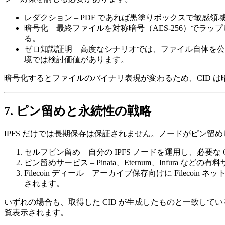
レダクション
– PDF であれば黒塗りボックスで敏感
暗号化
– 最終ファイルを対称暗号（AES‑256）でラ
る。
ゼロ知識証明
– 高度なシナリオでは、ファイル自体を
境では検討価値があります。
暗号化するとファイルのバイナリ表現が変わるため、CID 
7. ピン留めと永続性の戦略
IPFS だけでは長期保存は保証されません。ノードがピン留
セルフピン留め
– 自分の IPFS ノードを運用し、必
ピン留めサービス
– Pinata、Eternum、Inf
Filecoin ディール
– アーカイブ保存向けに Filecoin
されます。
いずれの場合も、取得した CID が生成したものと一致して
覧表示されます。