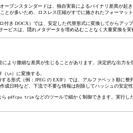
 などのオープンスタンダードは、独自実装によるバイナリ差異が起
ることが多いため、ロスレス圧縮がすでに施されたフォーマッ
マクロ付き DOCX）では、安定した代替形式に変換してからア
サービスは、隠れメタデータを埋め込むことなく大量変換を実
差により微細な差異が生じることがあります。決定的な出力を
F（
）に変換する。
\n
持する形式（例：JPEG の EXIF）では、アルファベット順に
る作成日時など、下流で不要な情報は削除してハッシュの安定
 なら
などのツールで細かく制御できます。実行し
pdfcpu trim