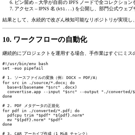
ピン留め
– 大学が自前の IPFS ノードで全コレクションを
アクセス
– IPNS 名 (
) を公開し、部門公式ウェブ
k51...
結果として、永続的で改ざん検知可能なリポジトリが実現し、I
10. ワークフローの自動化
継続的にプロジェクトを運用する場合、手作業はすぐにミスの温床と
#!/usr/bin/env bash

set -euo pipefail

# 1. ソースファイルの変換（例: DOCX → PDF/A）

for src in ./source/*.docx; do

  base=$(basename "$src" .docx)

  convertise.app --input "$src" --output "./converted/$
done

# 2. PDF メタデータの正規化

for pdf in ./converted/*.pdf; do

  pdfcpu trim "$pdf" "${pdf}.norm"

  mv "${pdf}.norm" "$pdf"

done

# 3. CAR アーカイブ作成（1 MiB チャンク）
