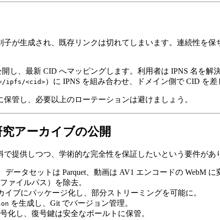
識別子が生成され、既存リンクは切れてしまいます。連続性を
公開し、最新 CID へマッピングします。利用者は IPNS 名
）に IPNS を組み合わせ、ドメイン側で CID 
=/ipfs/<cid>
に保管し、必要以上のローテーションは避けましょう。
研究アーカイブの公開
料で提供しつつ、学術的な完全性を保証したいという要件があ
、データセットは Parquet、動画は AV1 エンコードの WebM 
ルファイルパス）を除去。
R アーカイブにパッケージ化し、部分ストリーミングを可能に。
を生成し、Git でバージョン管理。
son
暗号化し、復号鍵は安全なボールトに保管。