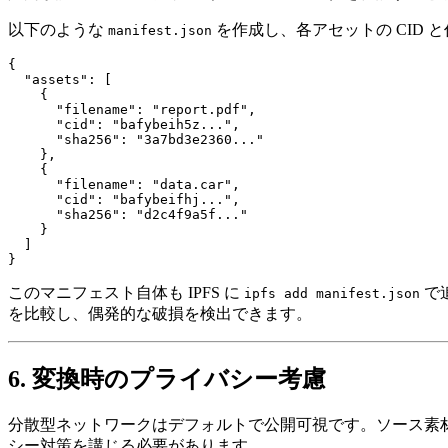
以下のような
を作成し、各アセットの CID
manifest.json
{

  "assets": [

    {

      "filename": "report.pdf",

      "cid": "bafybeih5z...",

      "sha256": "3a7bd3e2360..."

    },

    {

      "filename": "data.car",

      "cid": "bafybeifhj...",

      "sha256": "d2c4f9a5f..."

    }

  ]

このマニフェスト自体も IPFS に
で
ipfs add manifest.json
を比較し、偶発的な破損を検出できます。
6. 変換時のプライバシー考慮
分散型ネットワークはデフォルトで公開可視です。ソース素材
シー対策を講じる必要があります。