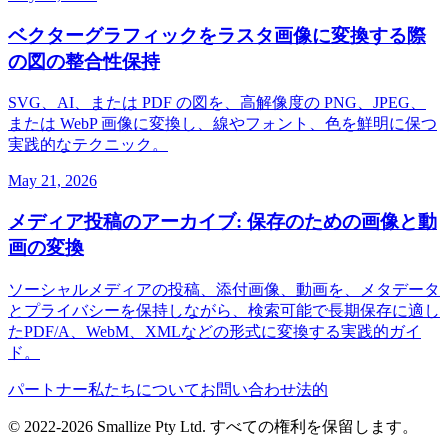
ベクターグラフィックをラスタ画像に変換する際
の図の整合性保持
SVG、AI、または PDF の図を、高解像度の PNG、JPEG、
または WebP 画像に変換し、線やフォント、色を鮮明に保つ
実践的なテクニック。
May 21, 2026
メディア投稿のアーカイブ: 保存のための画像と動
画の変換
ソーシャルメディアの投稿、添付画像、動画を、メタデータ
とプライバシーを保持しながら、検索可能で長期保存に適し
たPDF/A、WebM、XMLなどの形式に変換する実践的ガイ
ド。
パートナー
私たちについて
お問い合わせ
法的
© 2022-
2026
Smallize Pty Ltd.
すべての権利を保留します。