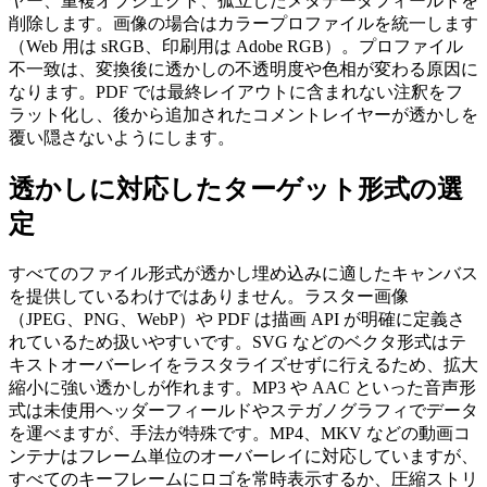
ヤー、重複オブジェクト、孤立したメタデータフィールドを
削除します。画像の場合はカラープロファイルを統一します
（Web 用は sRGB、印刷用は Adobe RGB）。プロファイル
不一致は、変換後に透かしの不透明度や色相が変わる原因に
なります。PDF では最終レイアウトに含まれない注釈をフ
ラット化し、後から追加されたコメントレイヤーが透かしを
覆い隠さないようにします。
透かしに対応したターゲット形式の選
定
すべてのファイル形式が透かし埋め込みに適したキャンバス
を提供しているわけではありません。ラスター画像
（JPEG、PNG、WebP）や PDF は描画 API が明確に定義さ
れているため扱いやすいです。SVG などのベクタ形式はテ
キストオーバーレイをラスタライズせずに行えるため、拡大
縮小に強い透かしが作れます。MP3 や AAC といった音声形
式は未使用ヘッダーフィールドやステガノグラフィでデータ
を運べますが、手法が特殊です。MP4、MKV などの動画コ
ンテナはフレーム単位のオーバーレイに対応していますが、
すべてのキーフレームにロゴを常時表示するか、圧縮ストリ