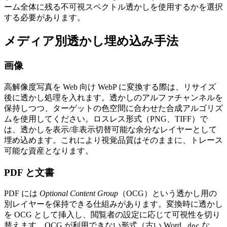
ーム全体に残る不可視スペクトル透かしを使用するかを選択
する必要があります。
メディア別透かし埋め込み手法
画像
高解像度写真を Web 向け WebP に変換する際は、リサイズ
後に透かし処理を入れます。透かしのアルファチャンネルを
保持しつつ、ターゲットの色空間に合わせた合成アルゴリズ
ムを使用してください。ロスレス形式（PNG、TIFF）で
は、透かしを表示/非表示切替可能な余分なレイヤーとして
埋め込めます。これにより視覚品質はそのままに、トレース
可能な資産となります。
PDF と文書
PDF には
Optional Content Group
（OCG）という透かし用の
別レイヤーを保持できる仕組みがあります。変換時に透かし
を OCG として挿入し、閲覧者の設定に応じて可視性を切り
替えます。OCG が利用できない形式（古い Word
な
.doc