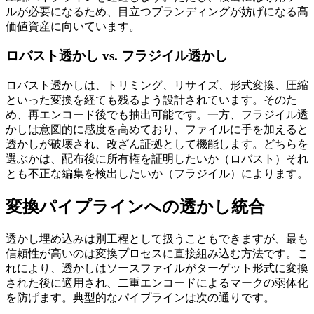
ルが必要になるため、目立つブランディングが妨げになる高
価値資産に向いています。
ロバスト透かし vs. フラジイル透かし
ロバスト透かしは、トリミング、リサイズ、形式変換、圧縮
といった変換を経ても残るよう設計されています。そのた
め、再エンコード後でも抽出可能です。一方、フラジイル透
かしは意図的に感度を高めており、ファイルに手を加えると
透かしが破壊され、改ざん証拠として機能します。どちらを
選ぶかは、配布後に所有権を証明したいか（ロバスト）それ
とも不正な編集を検出したいか（フラジイル）によります。
変換パイプラインへの透かし統合
透かし埋め込みは別工程として扱うこともできますが、最も
信頼性が高いのは変換プロセスに直接組み込む方法です。こ
れにより、透かしは
ソースファイルがターゲット形式に変換
された後
に適用され、二重エンコードによるマークの弱体化
を防げます。典型的なパイプラインは次の通りです。