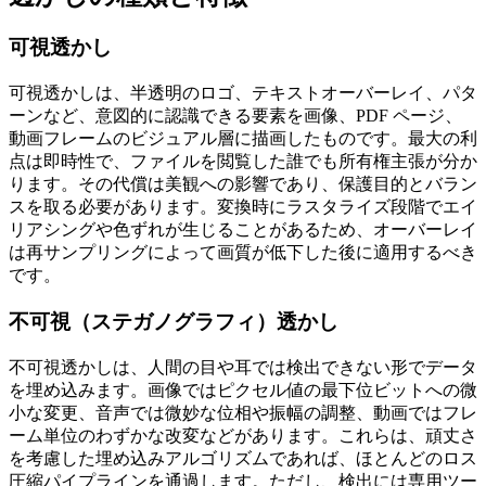
可視透かし
可視透かしは、半透明のロゴ、テキストオーバーレイ、パタ
ーンなど、意図的に認識できる要素を画像、PDF ページ、
動画フレームのビジュアル層に描画したものです。最大の利
点は即時性で、ファイルを閲覧した誰でも所有権主張が分か
ります。その代償は美観への影響であり、保護目的とバラン
スを取る必要があります。変換時にラスタライズ段階でエイ
リアシングや色ずれが生じることがあるため、オーバーレイ
は
再サンプリングによって画質が低下した後
に適用するべき
です。
不可視（ステガノグラフィ）透かし
不可視透かしは、人間の目や耳では検出できない形でデータ
を埋め込みます。画像ではピクセル値の最下位ビットへの微
小な変更、音声では微妙な位相や振幅の調整、動画ではフレ
ーム単位のわずかな改変などがあります。これらは、頑丈さ
を考慮した埋め込みアルゴリズムであれば、ほとんどのロス
圧縮パイプラインを通過します。ただし、検出には専用ツー