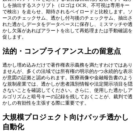
しを抽出するスクリプト（ロゴは OCR、不可視は専用キー
で検出）を走らせ、期待されるペイロードと比較します。ソ
ースのチェックサム、透かし付与後のチェックサム、抽出さ
れた透かしデータをデータベースに保存し、ミスマッチや透
かし欠落があればアラートを出して再処理または手動確認を
促します。
法的・コンプライアンス上の留意点
透かし埋め込みだけで著作権表示義務を満たすわけではあり
ませんが、多くの法域では所有権の明示的かつ永続的な表示
が意図の証拠と認められます。医療画像や金融報告書のよう
な規制産業では、透かしが患者識別情報や法定開示項目を隠
さないことを確認してください。さらに、使用した透かしア
ルゴリズムと暗号キーの記録を残しておくことが、裁判で透
かしの有効性を主張する際に重要です。
大規模プロジェクト向けバッチ透かし
自動化