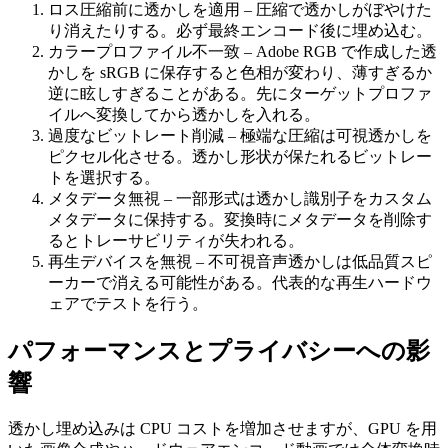
ロス圧縮前に透かしを適用
– 圧縮で透かしがぼやけた
り消えたりする。必ず最終エンコード後に埋め込む。
カラープロファイル不一致
– Adobe RGB で作成した透
かしを sRGB に保存すると色相が変わり、薄すぎるか
逆に眩しすぎることがある。先にターゲットプロファ
イルへ変換してから透かしを入れる。
過度なビットレート削減
– 極端な圧縮は可視透かしを
ピクセル化させる。透かし形状が保たれるビットレー
トを選択する。
メタデータ無視
– 一部形式は透かし識別子をカスタム
メタデータに保持する。変換時にメタデータを削除す
るとトレーサビリティが失われる。
再生デバイスを無視
– 不可視音声透かしは低品質スピ
ーカーで消える可能性がある。代表的な再生ハードウ
ェアでテストを行う。
パフォーマンスとプライバシーへの影
響
透かし埋め込みは CPU コストを増加させますが、GPU を用