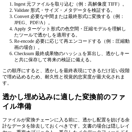
Ingest
元ファイルを取り込む（例：高解像度 TIFF）。
Validate
形式・サイズ・メタデータを検証する。
Convert
必要な中間または最終形式に変換する（例：
JPEG、PDF/A）。
Apply
ターゲット形式の色空間・圧縮モデルを理解し
たツールで透かしを適用する。
Re‑encode
必要に応じて再エンコードする（例：圧縮動
画の場合）。
Checksum
最終成果物のハッシュを算出し、透かしキー
と共に保存して将来の検証に備える。
この順序にすると、透かしを最終表現にできるだけ近い段階
で埋め込めるため、耐久性と視覚的忠実度が最大化されま
す。
透かし埋め込みに適した変換前のファ
イル準備
ファイルが変換チェーンに入る前に、透かし配置を妨げる余
計なデータを除去しておくべきです。文書の場合は隠しレイ