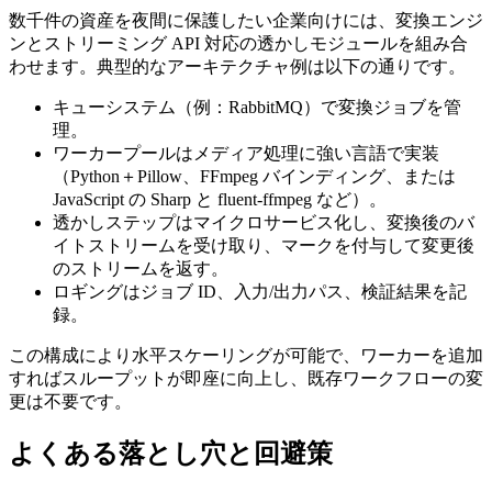
数千件の資産を夜間に保護したい企業向けには、変換エンジ
ンとストリーミング API 対応の透かしモジュールを組み合
わせます。典型的なアーキテクチャ例は以下の通りです。
キューシステム
（例：RabbitMQ）で変換ジョブを管
理。
ワーカープール
はメディア処理に強い言語で実装
（Python＋Pillow、FFmpeg バインディング、または
JavaScript の Sharp と fluent‑ffmpeg など）。
透かしステップ
はマイクロサービス化し、変換後のバ
イトストリームを受け取り、マークを付与して変更後
のストリームを返す。
ロギング
はジョブ ID、入力/出力パス、検証結果を記
録。
この構成により水平スケーリングが可能で、ワーカーを追加
すればスループットが即座に向上し、既存ワークフローの変
更は不要です。
よくある落とし穴と回避策