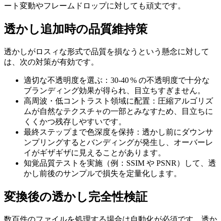
ート変動やフレームドロップに対しても頑丈です。
透かし追加時の品質維持策
透かしがロスィな形式で品質を損なうという懸念に対して
は、次の対策が有効です。
適切な不透明度を選ぶ
：30‑40 % の不透明度で十分な
ブランディング効果が得られ、目立ちすぎません。
高周波・低コントラスト領域に配置
：圧縮アルゴリズ
ムが自然なテクスチャの一部とみなすため、目立ちに
くくかつ残存しやすいです。
最終ステップまで色深度を保持
：透かし前にダウンサ
ンプリングするとバンディングが発生し、オーバーレ
イがギザギザに見えることがあります。
知覚品質テストを実施
（例：SSIM や PSNR）して、透
かし前後のサンプルで損失を定量化します。
変換後の透かし完全性検証
数百件のファイルを処理する場合は自動化が必須です。透か