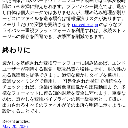
いた画像合成やハードウェアエンコード動画では全体変換時
間の 5 % 未満に抑えられます。プライバシー観点では、透か
し自体は個人データではありませんが、埋め込み処理が別サ
ービスにファイルを送る場合は情報漏洩リスクがあります。
メモリ上だけで変換を完結させる
convertise.app
のようなプ
ライバシー重視プラットフォームを利用すれば、永続ストレ
ージへの保存を回避でき、攻撃面を削減できます。
終わりに
透かしを洗練された変換ワークフローに組み込めば、エンド
ユーザーが期待する視覚・聴覚品質を犠牲にせず、耐久性の
ある保護層を提供できます。適切な透かしタイプを選択し、
最適なタイミングで適用し、 자동化された検証で持続性を
チェックすれば、企業は高解像度画像から圧縮動画まで、多
様なフォーマットに跨る知的財産を安全に守れます。重要な
のは、透かしを
変換パイプラインの第一級要素
として扱い、
出力されるすべてのファイルがその出所を明確に示すように
設計することです。
Recent articles:
May 20, 2026