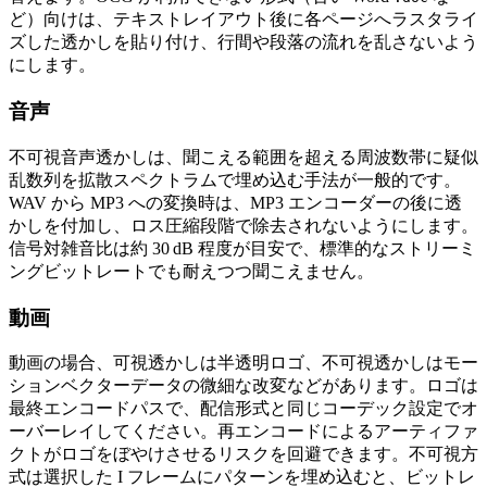
ど）向けは、テキストレイアウト後に各ページへラスタライ
ズした透かしを貼り付け、行間や段落の流れを乱さないよう
にします。
音声
不可視音声透かしは、聞こえる範囲を超える周波数帯に疑似
乱数列を拡散スペクトラムで埋め込む手法が一般的です。
WAV から MP3 への変換時は、
MP3 エンコーダーの後に透
かしを付加
し、ロス圧縮段階で除去されないようにします。
信号対雑音比は約 30 dB 程度が目安で、標準的なストリーミ
ングビットレートでも耐えつつ聞こえません。
動画
動画の場合、可視透かしは半透明ロゴ、不可視透かしはモー
ションベクターデータの微細な改変などがあります。ロゴは
最終エンコードパスで、配信形式と同じコーデック設定でオ
ーバーレイしてください。再エンコードによるアーティファ
クトがロゴをぼやけさせるリスクを回避できます。不可視方
式は選択した I フレームにパターンを埋め込むと、ビットレ