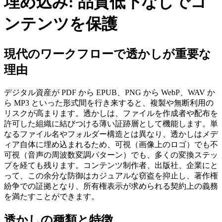
埋め込み: 品質低下なしでコ
ンテンツを保護
現代のワークフローで透かしが重要な
理由
デジタル資産が PDF から EPUB、PNG から WebP、WAV か
ら MP3 といった形式間を行き来すると、複製や無断利用の
リスクが高まります。透かしは、ファイルを作成者や配布を
許可した組織に結びつける薄い証跡層として機能します。単
なるファイル名やフォルダー構造とは異なり、透かしはメデ
ィア自体に埋め込まれるため、可視（画像上のロゴ）でも不
可視（音声の周波数変調パターン）でも、多くの変換ステッ
プを経ても残ります。コンテンツ制作者、出版社、企業にと
って、この余分な防御はカジュアルな窃盗を抑止し、著作権
紛争での証拠となり、所有権表示が求められる契約上の義務
を満たすことができます。
透かしの種類と特徴