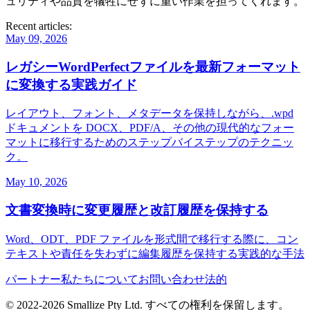
ュリティや品質を犠牲にせずに重い作業を担ってくれます。
Recent articles:
May 09, 2026
レガシーWordPerfectファイルを最新フォーマット
に変換する実践ガイド
レイアウト、フォント、メタデータを保持しながら、.wpd
ドキュメントを DOCX、PDF/A、その他の現代的なフォー
マットに移行するためのステップバイステップのテクニッ
ク。
May 10, 2026
文書変換時に変更履歴と改訂履歴を保持する
Word、ODT、PDF ファイルを形式間で移行する際に、コン
テキストや責任を失わずに編集履歴を保持する実践的な手法
パートナー
私たちについて
お問い合わせ
法的
© 2022-
2026
Smallize Pty Ltd.
すべての権利を保留します。