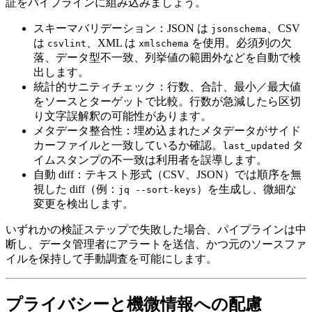
証をパイプラインに組み込みましょう。
スキーマバリデーション
：JSON は
、CSV
jsonschema
は
、XML は
を使用。必須列の欠
csvlint
xmlschema
落、データ型不一致、列挙値の範囲外などを自動で検
出します。
統計的サニティチェック
：行数、合計、最小／最大値
をソースとターゲットで比較。行数が急減したら区切
り文字誤解釈の可能性があります。
メタデータ整合性
：埋め込まれたメタデータがサイド
カーファイルと一致しているか確認。
タ
last_updated
イムスタンプの不一致は利用者を誤導します。
自動 diff
：テキスト形式（CSV、JSON）では順序を無
視した diff（例：
）を生成し、微細な
jq --sort-keys
変更を検出します。
いずれかの検証ステップで失敗した場合、パイプラインは中
断し、データ管理者にアラートを送信、かつ元のソースファ
イルを保持して手動調査を可能にします。
プライバシーと機微情報への配慮