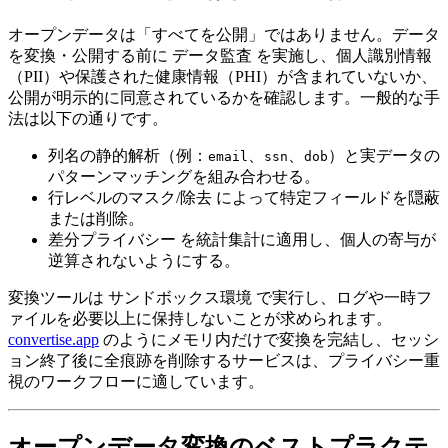
オープンデータは「すべてを公開」ではありません。データ
を変換・公開する前に
データ監査
を実施し、個人識別情報
（PII）や保護された健康情報（PHI）が含まれていないか、
公開が明示的に同意されているかを確認します。一般的な手
法は以下の通りです。
列名の静的解析
（例：
、
、
）と実データの
email
ssn
dob
パターンマッチングを組み合わせる。
行レベルのマスク/除去
によって特定フィールドを隠蔽
または削除。
差分プライバシー
を統計集計に適用し、個人の寄与が
逆算されないようにする。
変換ツールは
サンドボックス環境
で実行し、ログや一時フ
ァイルを必要以上に保持しないことが求められます。
convertise.app
のようにメモリ内だけで変換を完結し、セッシ
ョン終了後に全痕跡を削除するサービスは、プライバシー重
視のワークフローに適しています。
オープンデータ変換のベストプラクテ