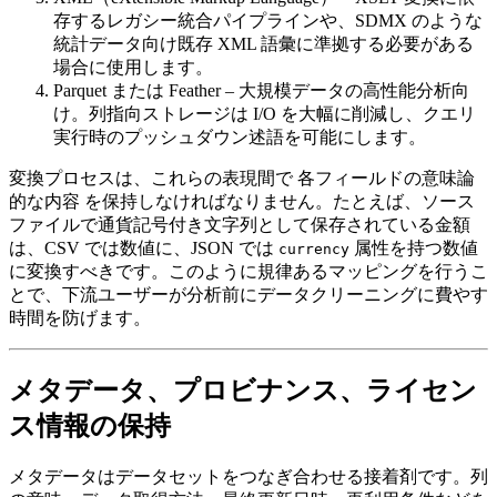
存するレガシー統合パイプラインや、SDMX のような
統計データ向け既存 XML 語彙に準拠する必要がある
場合に使用します。
Parquet または Feather
– 大規模データの高性能分析向
け。列指向ストレージは I/O を大幅に削減し、クエリ
実行時のプッシュダウン述語を可能にします。
変換プロセスは、これらの表現間で
各フィールドの意味論
的な内容
を保持しなければなりません。たとえば、ソース
ファイルで通貨記号付き文字列として保存されている金額
は、CSV では数値に、JSON では
属性を持つ数値
currency
に変換すべきです。このように規律あるマッピングを行うこ
とで、下流ユーザーが分析前にデータクリーニングに費やす
時間を防げます。
メタデータ、プロビナンス、ライセン
ス情報の保持
メタデータはデータセットをつなぎ合わせる接着剤です。列