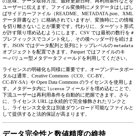
の意味、データ取得方法、最終更新日時、再利用条件などを
ユーザーに伝えます。ファイル変換時にメタデータはしばし
ばサイドカーファイル（README、METADATA.json、XML
データ辞書など）に格納されていますが、
変換時にこの情報
を切り離さない
ことが重要です。代わりに、ターゲット形式
が許す限り埋め込むようにします。CSV では最初の数行を
#
プレフィックスでコメント化し、その後ヘッダー行を続けま
す。JSON ではデータ配列と並列にトップレベルの
metadata
オブジェクトを配置できます。Parquet ではファイルのキ
ー‑バリュー型メタデータフィールドを利用してください。
ライセンスの明確化も同様に重要です。オープンデータポー
タルは通常、Creative Commons（CC0、CC‑BY、
CC‑BY‑SA）や Open Data Commons のライセンスを使用しま
す。メタデータ内に
フィールドを埋め込むことで、
license
下流ユーザーは再利用条件を自動的に把握できます。さら
に、ライセンス URL は永続的で完全修飾されたリンクと
し、ライセンス文全文は別途ダウンロード可能なファイルと
して提供すると法的保証が高まります。
データ完全性と数値精度の維持