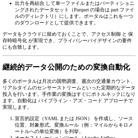
出力を再結合
して単一ファイルまたはパーティショニ
ングされたデータセット（Parquet の場合は part ファイ
ルのディレクトリ）にします。ポータルはこれを一つ
のダウンロードとして提供できます。
データをクラウドに留めておくことで、
アクセス制御
と
保
存時暗号化
が実現でき、プライバシーバイデザインの要件
にも合致します。
継続的データ公開のための変換自動化
多くのポータルは月次の国勢調査、週次の交通量カウント、
リアルタイムのセンサーストリームといった定期的なデータ
投入を行います。手作業の変換はすぐにボトルネックになり
ます。自動化は
パイプライン・アズ・コード
アプローチで
実現します。
宣言的設定（YAML または JSON）
を作成し、ソース
位置、対象形式、変換ルール（例：マイルからキロメ
ートルへの単位変換）を列挙。
オーケストレーションツール
（Apache Airflow、