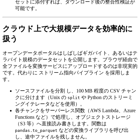
セットに添付すれば、ダウンロード後の整合性検証が
可能です。
クラウド上で大規模データを効率的に
扱う
オープンデータポータルはしばしばギガバイト、あるいはテ
ラバイト規模のデータセットを公開します。ブラウザ経由で
全ファイルを変換サービスにアップロードするのは非現実的
です。代わりに
ストリーム指向パイプライン
を採用しま
す。
ソースファイルを分割
し、100 MB 程度の CSV チャン
クに分けます（Unix の
や Python のストリーミ
split
ングイテレータなどを使用）。
各チャンクをサーバーレス関数
（AWS Lambda、Azure
Functions など）で処理し、オブジェクトストレージ
（S3 等）へ直接読み書きします。関数は
などの変換ライブラリを呼び出
pandas.to_parquet
し、途中ファイルを残しません。