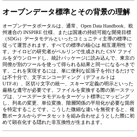
オープンデータ標準とその背景の理解
オープンデータポータルは、通常、Open Data Handbook、欧
州連合の INSPIRE 仕様、または国連の持続可能な開発目標
（SDGs）データモデルといったコミュニティ主導の標準に
従って運営されます。すべての標準の核心は
相互運用性
で
す。ナイロビの研究者がベルリンで生成された CSV ファイ
ルをダウンロードし、統計パッケージに読み込んで、東京の
同僚が別のツールを使って得られる結果と同一になるべきで
す。これを実現するには、単に便利な拡張子を付けるだけで
は不十分で、文字エンコーディング（デフォルトは
UTF‑8）、区切り文字の統一、スキーマ定義の明示といった
厳格な遵守が必要です。ファイルを変換する際の第一ステッ
プは、ソースデータモデルをターゲット標準にマッピング
し、列名の変更、単位変換、階層関係の平坦化が必要な箇所
を特定することです。こうした微細な違いを無視すると、複
数ポータルからデータセットを組み合わせようとした際に初
めて顕在化する隠れた非互換性が生まれます。