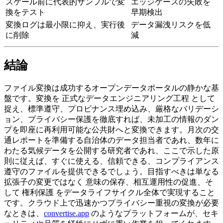
スケール前に代表的サンプルで変
エッジケースの失敗を
換をテスト
早期検出
変換ログは最小限に抑え、実行後
データ漏洩リスクを低
に削除
減
結論
ファイル変換は成功するオープンデータポータルの静かな基
盤です。変換を
正式なデータエンジニアリング工程
として
捉え、標準遵守、プロビナンス埋め込み、厳格なバリデーシ
ョン、プライバシー保護を徹底すれば、未加工の情報のダン
プを即座に再利用可能な公共財へと変換できます。月次の交
通レポートを準備する自治体のデータ担当者であれ、数年に
わたる気候データを公開する研究者であれ、ここで示した原
則に従えば、すぐに使える、信頼できる、コンプライアンス
遵守のファイルを提供できるでしょう。目指すべきは単なる
拡張子の変更ではなく
意味の保存
、
相互運用性の促進
、そ
して
権利保護
をデータライフサイクル全体で実現すること
です。クラウド上で迅速かつプライバシー重視の変換が必要
なときは、
convertise.app
のようなプラットフォームが、セキ