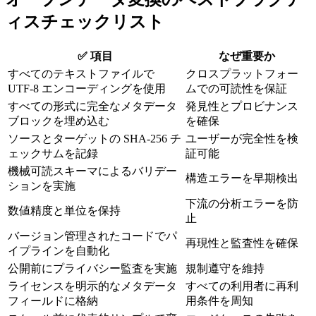
ィスチェックリスト
✅ 項目
なぜ重要か
すべてのテキストファイルで
クロスプラットフォー
UTF‑8 エンコーディングを使用
ムでの可読性を保証
すべての形式に完全なメタデータ
発見性とプロビナンス
ブロックを埋め込む
を確保
ソースとターゲットの SHA‑256 チ
ユーザーが完全性を検
ェックサムを記録
証可能
機械可読スキーマによるバリデー
構造エラーを早期検出
ションを実施
下流の分析エラーを防
数値精度と単位を保持
止
バージョン管理されたコードでパ
再現性と監査性を確保
イプラインを自動化
公開前にプライバシー監査を実施
規制遵守を維持
ライセンスを明示的なメタデータ
すべての利用者に再利
フィールドに格納
用条件を周知