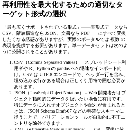
再利用性を最大化するための適切なタ
ーゲット形式の選択
「最も広くサポートされている形式」――表形式データなら
CSV、階層構造なら JSON、文書なら PDF ―‑ にすべて変換
したくなる誘惑がありますが、実際のポータルでは
複数
の
表現を提供する必要があります。単一データセットは次のよ
うに公開されることがあります。
CSV（Comma‑Separated Values）
– スプレッドシート利
用者や R、Python の pandas への迅速なインポート向
け。CSV は UTF‑8 エンコードで、ヘッダー行を含み、
埋め込み改行がある場合は正しく引用符で囲む必要が
あります。
JSON（JavaScript Object Notation）
– Web 開発者がオブ
ジェクト指向的にデータを扱いたい場合に有用です。
特にデータに入れ子オブジェクトや配列が含まれると
きは、JSON Schema Draft‑07 などの明確なスキーマに
従うことで、バリデーションツールが自動的に不正エ
ントリを除外できます。
XML（eXtensible Markup Language）
– XSLT 変換に依