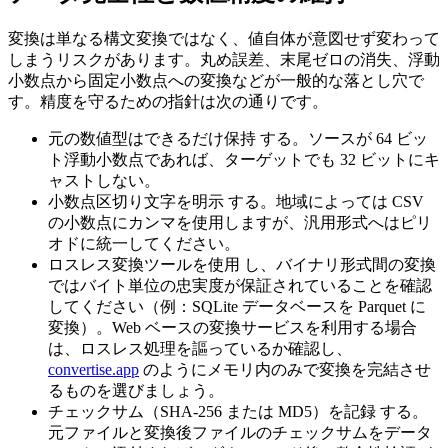
変換は単なる構文変換ではなく、値自体が意図せず変わって
しまうリスクがあります。丸め誤差、末尾ゼロの消失、浮動
小数点から固定小数点への変換などが一般的な落とし穴で
す。精度を守るための指針は次の通りです。
元の数値型はできるだけ保持
する。ソースが 64 ビッ
ト浮動小数点であれば、ターゲットでも 32 ビットにキ
ャストしない。
小数点区切り文字を明示
する。地域によっては CSV
の小数点にカンマを使用しますが、汎用形式へはピリ
オドに統一してください。
ロスレス変換ツールを使用
し、バイナリ形式間の変換
ではバイト単位の忠実度が保証されていることを確認
してください（例：SQLite データベースを Parquet に
変換）。Web ベースの変換サービスを利用する場合
は、ロスレス処理を謳っているか確認し、
convertise.app
のようにメモリ内のみで変換を完結させ
るものを選びましょう。
チェックサム（SHA‑256 または MD5）を記録
する。
元ファイルと変換後ファイルのチェックサムをデータ