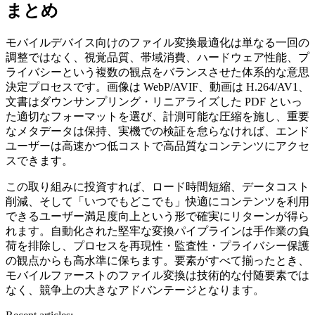
まとめ
モバイルデバイス向けのファイル変換最適化は単なる一回の
調整ではなく、視覚品質、帯域消費、ハードウェア性能、プ
ライバシーという複数の観点をバランスさせた体系的な意思
決定プロセスです。画像は WebP/AVIF、動画は H.264/AV1、
文書はダウンサンプリング・リニアライズした PDF といっ
た適切なフォーマットを選び、計測可能な圧縮を施し、重要
なメタデータは保持、実機での検証を怠らなければ、エンド
ユーザーは高速かつ低コストで高品質なコンテンツにアクセ
スできます。
この取り組みに投資すれば、ロード時間短縮、データコスト
削減、そして「いつでもどこでも」快適にコンテンツを利用
できるユーザー満足度向上という形で確実にリターンが得ら
れます。自動化された堅牢な変換パイプラインは手作業の負
荷を排除し、プロセスを再現性・監査性・プライバシー保護
の観点からも高水準に保ちます。要素がすべて揃ったとき、
モバイルファーストのファイル変換は技術的な付随要素では
なく、競争上の大きなアドバンテージとなります。