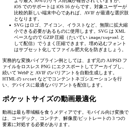
より最大 50% のサイズ削減が報告されていますが、
iOS でのサポートは iOS 16 からです。対象ユーザーが
比較的新しい端末中心であれば、AVIF が最適な選択肢
となります。
SVG
はロゴ、アイコン、イラストなど、無限に拡大縮
小できる必要があるものに使用します。SVG は XML
ベースなので GZIP 圧縮（たいてい
と
image/svg+xml
して配信）でうまく圧縮できます。埋め込むフォント
はサブセット化してファイル肥大化を防ぎましょう。
実務的な変換パイプライン例としては、まず元の AI/PSD フ
ァイルをロスレス PNG にエクスポートしてアーカイブし、
続いて WebP と AVIF のバリアントを自動生成します。
HTML の
などでコンテントネゴシエーションを行
srcset
い、デバイスに最適なバリアントを配信します。
ポケットサイズの動画最適化
動画は最も帯域幅を食うメディアです。モバイル向け変換で
は、コーデック、コンテナ、解像度/ビットレートの 3 つの
要素に対処する必要があります。