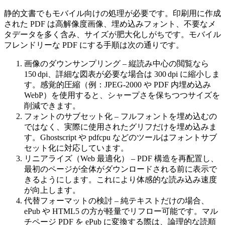
静的文書でもモバイル向けの処理が必要です。印刷用に作成
された PDF は高解像度画像、埋め込みフォント、不要なメ
タデータを多く含み、サイズが肥大化しがちです。モバイル
フレンドリーな PDF にする手順は次の通りです。
画像のダウンサンプリング
– 縦読み中心の閲覧なら
150 dpi、詳細な図表が必要な場合は 300 dpi に縮小しま
す。感覚的圧縮（例：JPEG‑2000 や PDF 内埋め込み
WebP）を使用すると、シャープさを保ちつつサイズを
削減できます。
フォントのサブセット化
– フルフォントを埋め込むの
ではなく、実際に使用されたグリフだけを埋め込みま
す。Ghostscript や pdfcpu などのツールはフォントサブ
セット化に対応しています。
リニアライズ（Web 最適化）
– PDF 構造を再配置し、
最初のページが全体がダウンロードされる前に表示で
きるようにします。これにより体感的な読み込み速度
が向上します。
代替フォーマットの検討
– 純テキストだけの場合、
ePub や HTML5 の方が軽量でリフロー可能です。マル
チページ PDF を ePub に変換する際は、論理的な読順