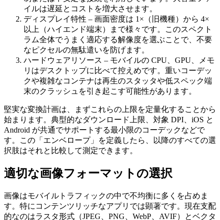
イルは遅延とコストを増大させます。
ディスプレイ特性
– 画面密度は 1×（旧機種）から 4×
以上（ハイエンド端末）まで様々です。このスペクト
ラム全体でうまく適応する解像度を選ぶことで、不要
なピクセルの無駄遣いを防げます。
ハードウェアリソース
– モバイルの CPU、GPU、メモ
リはデスクトップに比べて控えめです。重いコーデッ
クや複雑なコンテナは再生のスタッタや低スペック端
末のクラッシュを引き起こす可能性があります。
堅実な変換計画は、まずこれらの上限を定量化することから
始まります。典型的なダウンロード上限、対象 DPI、iOS と
Android が共通でサポートする最小限のコーデックなどで
す。この「エンベロープ」を定義したら、以降のすべての選
択肢はそれと比較して測定できます。
適切な画像フォーマットの選択
画像はモバイルトラフィックの中で不均衡に多くを占めま
す。特にコンテンツリッチなアプリでは顕著です。現在支配
的なのはラスタ形式（JPEG、PNG、WebP、AVIF）とベクタ