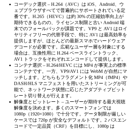
コーデック選択
– H.264（AVC）は iOS、Android、ウ
ェブブラウザすべてで普遍的にサポートされている定
番です。H.265（HEVC）は約 30% の圧縮効率向上が
期待できるものの、ライセンス制限と古い Android 端
末でのフォールバックが課題です。VP9 と AV1 はロイ
ヤリティフリーの代替手段で、特に AV1 は最高効率を
提供しますが、ほとんどの最新スマホでハードウェア
デコードが必要です。広範なユーザー層を対象にする
場合は、互換性用に H.264 ベースライントラック、
AV1 トラックをそれぞれエンコードして提供します。
コンテナ選択
– H.264/HEVC には MP4 が事実上の標準
コンテナです。一方、VP9/AV1 には WebM が自然にマ
ッチします。どちらもフラグメント化 MP4（fMP4）や
DASH/HLS マニフェストを用いたストリーミングが可
能で、ネットワーク状態に応じたアダプティブビット
レート切り替えが行えます。
解像度とビットレート
– ユーザーが期待する最大視聴
解像度を決めます。多くのスマートフォンでは
1080p（1920×1080）で十分です。データ制限が厳しい
ケースでは 720p が安全なデフォルトです。2 パスエン
コードで一定品質（CRF）を目標にし、1080p は