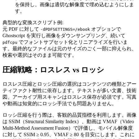
を保持し、画像は適切な解像度で埋め込むようにしま
す。
典型的な変換スクリプト例:
元 PDF に対して
オプションで
-dPDFSETTINGS=/ebook
Ghostscript を実行し画像をダウンサンプリング、続いて
でフォントサブセット化とリニアライズを行いま
pdfcpu
す。最終的なファイルは元のサイズのごく一部に抑えられ、
検索や選択はそのまま可能です。
圧縮戦略：ロスレス vs ロッシ
ロスレス圧縮とロッシ圧縮の選択はコンテンツの種類とアー
ティファクト耐性に依存します。テキストが多い文書、技術
図、アーカイブ用スキャンはロスレス保存が必須です。写真
や動画は知覚的にロッシ手法でも問題ありません。
ロッシ圧縮を行う際は、客観的品質指標を利用します。画像
は SSIM（Structural Similarity Index）、動画は VMAF（Video
Multi‑Method Assessment Fusion）で評価し、モバイル解像度
に対して
SSIM ≥ 0.95
、
VMAF ≥ 80
を目安にします。これに