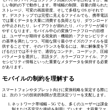
しい制約の下で動作します。帯域幅の制限、容量の限られた
ストレージ、可変の画面密度、そして多様な OS がそれで
す。デスクトップでは完璧に見えるファイルでも、携帯電話
では重くデータを大量に消費する負荷となり、ダウンロード
が中止されたり、レイアウトが崩れたり、バッテリーが減り
やすくなります。モバイル中心の変換ワークフローの目標
は、ユーザーが期待する視覚的・機能的・アクセシビリティ
の基準を満たしつつ、可能な限り最小サイズのファイルを提
供することです。そのバランスを取るには、単に解像度を下
げるだけでは不十分で、適切なコンテナ、コーデック、圧縮
パラメータを選択し、言語タグ、カラープロファイル、アク
セシビリティ情報といった重要なメタデータを保持する必要
があります。
モバイルの制約を理解する
スマートフォンやタブレット向けに変換戦略を策定する際に
は、次の 3 つの技術的制限が意思決定ツリーを支配します。
ネットワーク帯域幅
– 5G でも、多くのユーザーは課金
制または不安定な接続を利用しています。大容量ファ