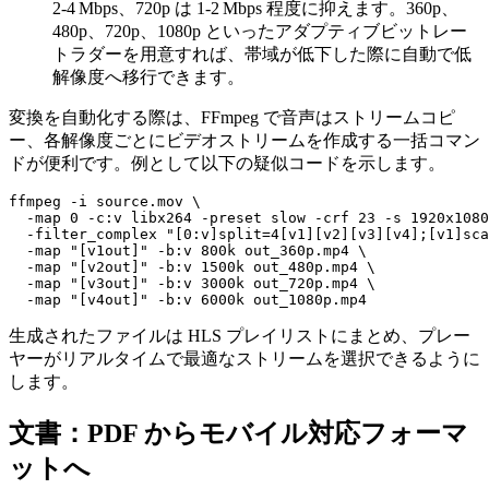
2‑4 Mbps、720p は 1‑2 Mbps 程度に抑えます。360p、
480p、720p、1080p といったアダプティブビットレー
トラダーを用意すれば、帯域が低下した際に自動で低
解像度へ移行できます。
変換を自動化する際は、FFmpeg で音声はストリームコピ
ー、各解像度ごとにビデオストリームを作成する一括コマン
ドが便利です。例として以下の疑似コードを示します。
ffmpeg -i source.mov \

  -map 0 -c:v libx264 -preset slow -crf 23 -s 1920x1080
  -filter_complex "[0:v]split=4[v1][v2][v3][v4];[v1]sca
  -map "[v1out]" -b:v 800k out_360p.mp4 \

  -map "[v2out]" -b:v 1500k out_480p.mp4 \

  -map "[v3out]" -b:v 3000k out_720p.mp4 \

生成されたファイルは HLS プレイリストにまとめ、プレー
ヤーがリアルタイムで最適なストリームを選択できるように
します。
文書：PDF からモバイル対応フォーマ
ットへ