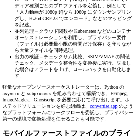
ディア種別ごとのプロファイルを定義し、例として
「入力動画が 1080p 超なら 1080p にダウンサンプリン
グし、H.264 CRF 23 でエンコード」などのマッピング
を記述。
並列処理
– クラウド関数や Kubernetes などのコンテナ
オーケストレーションを利用し、プライバシー要件
（ファイルは必要最小限の時間だけ保存）を守りなが
ら大量ファイルを同時処理。
出力の検証
– チェックサム比較、SSIM/VMAF の閾値
チェック、メタデータ整合性を変換後に実行。失敗し
た場合はアラートを上げ、ロールバックを自動化しま
す。
軽量なオープンソースオーケストレーターは、Python の
と
を組み合わせて構築でき、FFmpeg、
asyncio
subprocess
ImageMagick、Ghostscript を必要に応じて呼び出します。ホ
ステッドソリューションを好む組織は、
convertise.app
のよう
なプラットフォームにワークフローを委託し、プライバシー
第一の環境で変換処理を任せることも可能です。
モバイルファーストファイルのプライ