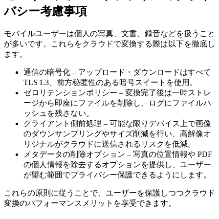
バシー考慮事項
モバイルユーザーは個人の写真、文書、録音などを扱うこと
が多いです。これらをクラウドで変換する際は以下を徹底し
ます。
通信の暗号化
– アップロード・ダウンロードはすべて
TLS 1.3、前方秘匿性のある暗号スイートを使用。
ゼロリテンションポリシー
– 変換完了後は一時ストレ
ージから即座にファイルを削除し、ログにファイルハ
ッシュを残さない。
クライアント側前処理
– 可能な限りデバイス上で画像
のダウンサンプリングやサイズ削減を行い、高解像オ
リジナルがクラウドに送信されるリスクを低減。
メタデータの削除オプション
– 写真の位置情報や PDF
の個人情報を除去するオプションを提供し、ユーザー
が望む範囲でプライバシー保護できるようにします。
これらの原則に従うことで、ユーザーを保護しつつクラウド
変換のパフォーマンスメリットを享受できます。