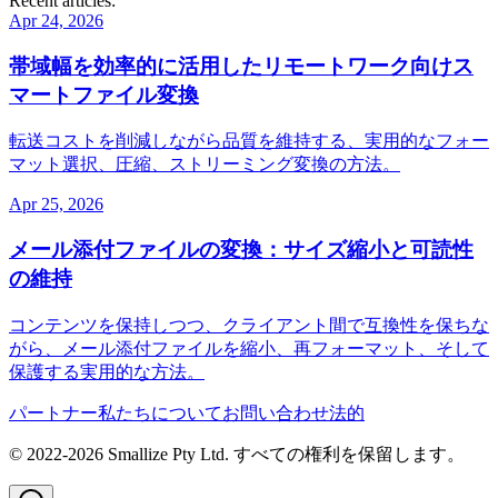
Recent articles:
Apr 24, 2026
帯域幅を効率的に活用したリモートワーク向けス
マートファイル変換
転送コストを削減しながら品質を維持する、実用的なフォー
マット選択、圧縮、ストリーミング変換の方法。
Apr 25, 2026
メール添付ファイルの変換：サイズ縮小と可読性
の維持
コンテンツを保持しつつ、クライアント間で互換性を保ちな
がら、メール添付ファイルを縮小、再フォーマット、そして
保護する実用的な方法。
パートナー
私たちについて
お問い合わせ
法的
© 2022-
2026
Smallize Pty Ltd.
すべての権利を保留します。