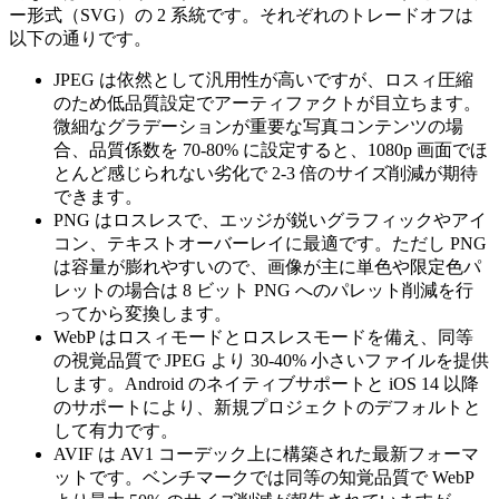
ー形式（SVG）の 2 系統です。それぞれのトレードオフは
以下の通りです。
JPEG
は依然として汎用性が高いですが、ロスィ圧縮
のため低品質設定でアーティファクトが目立ちます。
微細なグラデーションが重要な写真コンテンツの場
合、品質係数を 70‑80% に設定すると、1080p 画面でほ
とんど感じられない劣化で 2‑3 倍のサイズ削減が期待
できます。
PNG
はロスレスで、エッジが鋭いグラフィックやアイ
コン、テキストオーバーレイに最適です。ただし PNG
は容量が膨れやすいので、画像が主に単色や限定色パ
レットの場合は 8 ビット PNG へのパレット削減を行
ってから変換します。
WebP
はロスィモードとロスレスモードを備え、同等
の視覚品質で JPEG より 30‑40% 小さいファイルを提供
します。Android のネイティブサポートと iOS 14 以降
のサポートにより、新規プロジェクトのデフォルトと
して有力です。
AVIF
は AV1 コーデック上に構築された最新フォーマ
ットです。ベンチマークでは同等の知覚品質で WebP