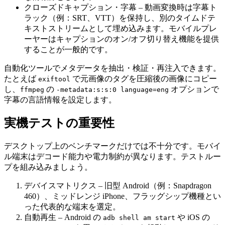
クローズドキャプション・字幕
– 動画変換時は字幕ト
ラック（例：SRT、VTT）を保持し、別のタイムドテ
キストストリームとして埋め込みます。モバイルプレ
ーヤーはキャプションのオン/オフ切り替え機能を提供
することが一般的です。
自動化ツールでメタデータを抽出・検証・再注入できます。
たとえば
で元画像のタグを圧縮後の画像にコピー
exiftool
し、
の
オプションで
ffmpeg
-metadata:s:s:0 language=eng
字幕の言語情報を設定します。
実機テストの重要性
デスクトップ上のベンチマークだけでは不十分です。モバイ
ル端末はデコード能力や電力制約が異なります。テストルー
プを組み込みましょう。
デバイスマトリクス
– 旧型 Android（例：Snapdragon
460）、ミッドレンジ iPhone、フラッグシップ機種とい
った代表的な端末を選定。
自動再生
– Android の
や iOS の
adb shell am start