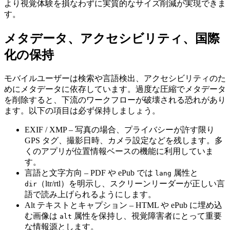
より視覚体験を損なわずに実質的なサイズ削減が実現できま
す。
メタデータ、アクセシビリティ、国際
化の保持
モバイルユーザーは検索や言語検出、アクセシビリティのた
めにメタデータに依存しています。過度な圧縮でメタデータ
を削除すると、下流のワークフローが破壊される恐れがあり
ます。以下の項目は必ず保持しましょう。
EXIF / XMP
– 写真の場合、プライバシーが許す限り
GPS タグ、撮影日時、カメラ設定などを残します。多
くのアプリが位置情報ベースの機能に利用していま
す。
言語と文字方向
– PDF や ePub では
属性と
lang
（ltr/rtl）を明示し、スクリーンリーダーが正しい言
dir
語で読み上げられるようにします。
Alt テキストとキャプション
– HTML や ePub に埋め込
む画像は
属性を保持し、視覚障害者にとって重要
alt
な情報源とします。