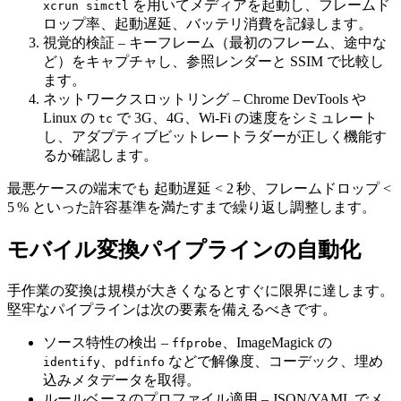
を用いてメディアを起動し、フレームド
xcrun simctl
ロップ率、起動遅延、バッテリ消費を記録します。
視覚的検証
– キーフレーム（最初のフレーム、途中な
ど）をキャプチャし、参照レンダーと SSIM で比較し
ます。
ネットワークスロットリング
– Chrome DevTools や
Linux の
で 3G、4G、Wi‑Fi の速度をシミュレート
tc
し、アダプティブビットレートラダーが正しく機能す
るか確認します。
最悪ケースの端末でも
起動遅延 < 2 秒
、
フレームドロップ <
5 %
といった許容基準を満たすまで繰り返し調整します。
モバイル変換パイプラインの自動化
手作業の変換は規模が大きくなるとすぐに限界に達します。
堅牢なパイプラインは次の要素を備えるべきです。
ソース特性の検出
–
、ImageMagick の
ffprobe
、
などで解像度、コーデック、埋め
identify
pdfinfo
込みメタデータを取得。
ルールベースのプロファイル適用
– JSON/YAML でメ