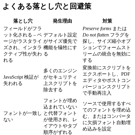
よくある落とし穴と回避策
落とし穴
発生理由
対策
フィールドがフラ
Preserve forms
または
ット化される
– ペ
デフォルト設定
Do not flatten
フラグを
ージがラスタライ
がサイズ優先で
探し、サイズ縮小オプ
ズされ、インタラ
機能を犠牲にす
ションでフォームスト
クティブ性が失わ
る
リームの統合を無効に
れる
する
変換前にスクリプトを
多くのエンジン
エクスポートし、PDF
JavaScript 検証が
がセキュリティ
エディタやポストコン
失われる
上スクリプトを
バージョンスクリプト
除去する
で手動再注入
フォントが埋め
ソースで使用するすべ
込まれていない
てのフォントを埋め込
フォントが一致し
と代替フォント
む、またはコンバータ
ない
が使用され、レ
に欠損フォント自動埋
イアウトやタブ
め込みを設定
順序がずれる