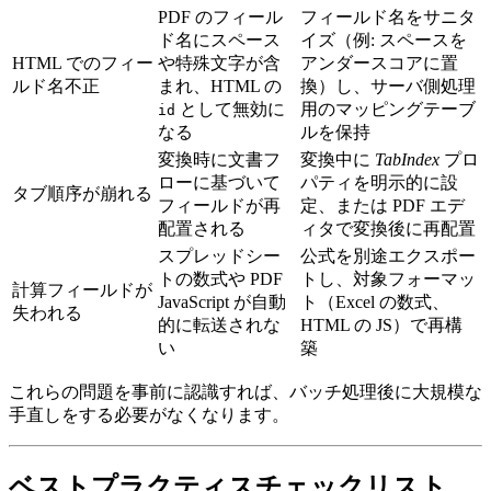
PDF のフィール
フィールド名をサニタ
ド名にスペース
イズ（例: スペースを
HTML でのフィー
や特殊文字が含
アンダースコアに置
ルド名不正
まれ、HTML の
換）し、サーバ側処理
として無効に
用のマッピングテーブ
id
なる
ルを保持
変換時に文書フ
変換中に
TabIndex
プロ
ローに基づいて
パティを明示的に設
タブ順序が崩れる
フィールドが再
定、または PDF エデ
配置される
ィタで変換後に再配置
スプレッドシー
公式を別途エクスポー
トの数式や PDF
トし、対象フォーマッ
計算フィールドが
JavaScript が自動
ト（Excel の数式、
失われる
的に転送されな
HTML の JS）で再構
い
築
これらの問題を事前に認識すれば、バッチ処理後に大規模な
手直しをする必要がなくなります。
ベストプラクティスチェックリスト