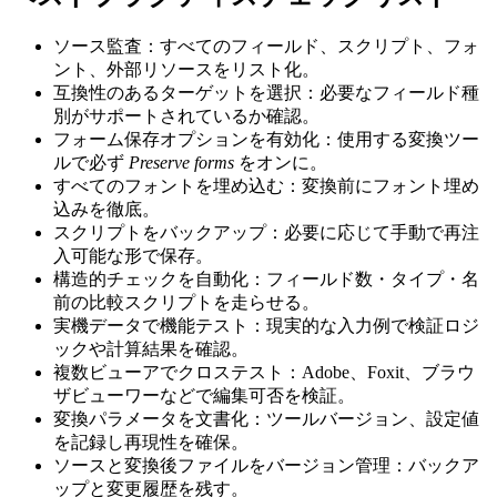
ソース監査
：すべてのフィールド、スクリプト、フォ
ント、外部リソースをリスト化。
互換性のあるターゲットを選択
：必要なフィールド種
別がサポートされているか確認。
フォーム保存オプションを有効化
：使用する変換ツー
ルで必ず
Preserve forms
をオンに。
すべてのフォントを埋め込む
：変換前にフォント埋め
込みを徹底。
スクリプトをバックアップ
：必要に応じて手動で再注
入可能な形で保存。
構造的チェックを自動化
：フィールド数・タイプ・名
前の比較スクリプトを走らせる。
実機データで機能テスト
：現実的な入力例で検証ロジ
ックや計算結果を確認。
複数ビューアでクロステスト
：Adobe、Foxit、ブラウ
ザビューワーなどで編集可否を検証。
変換パラメータを文書化
：ツールバージョン、設定値
を記録し再現性を確保。
ソースと変換後ファイルをバージョン管理
：バックア
ップと変更履歴を残す。