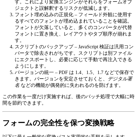
す。これにより変換エンジンがそれらをフォームオブ
ジェクトと誤解釈するリスクが低減します。
フォント埋め込みの正規化
– フィールド外観に使用す
るすべてのフォントが埋め込まれていることを確認。
フォントが欠落していると、多くのコンバータが代替
フォントに置き換え、レイアウトやタブ順序が崩れま
す。
スクリプトのバックアップ
– JavaScript 検証は汎用コン
バータで除去されがちです。スクリプトは別ファイル
にエクスポートし、必要に応じて手動で再注入できる
ようにします。
バージョンの統一
– PDF は 1.4、1.5、1.7 などで保存で
きます。バージョンを安定させておくと、
デジタル署
名
などの機能が偶発的に失われるのを防げます。
この作業を一度だけ実施すれば、後のバッチ処理で大幅に時
間を節約できます。
フォームの完全性を保つ変換戦略
以下に最も一般的な変換パスと実用的な手順を示します。