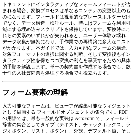
ドキュメントにインタラクティブなフォームフィールドが含
まれる場合、変換プロセスは単なるコンテナの変更以上のも
のになります。フィールドは視覚的なプレースホルダーだけ
でなく、データ構造、検証ルール、時にはフォームを利用可
能にする埋め込みスクリプトも保持しています。変換時にこ
れらの要素のいずれかが失われると、ユーザー体験が壊れ、
データ収集が無効になり、手作業での再構築に多大なコスト
がかかります。本ガイドでは、入力可能なフォームの構造、
対象フォーマットの選択に関する判断、そして変換後もイン
タラクティブ性を保ちつつ変換の利点を享受するための具体
的手順を解説します。単一の契約書を作成する場合でも、数
千件の入社質問票を処理する場合でも役立ちます。
フォーム要素の理解
入力可能なフォームは、ビューアが編集可能なウィジェット
として描画する
フィールドオブジェクト
の集合です。PDF
の用語では、最も一般的な実装は
AcroForm
で、フィールド
辞書の集合としてタイプ（テキスト、チェックボックス、ラ
ジオボタン、リスト、ボタン）、外観、デフォルト値、そし