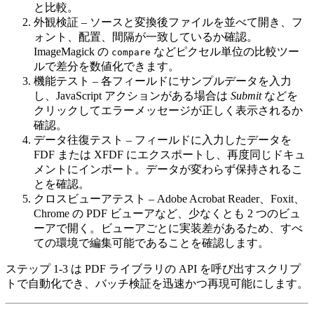
と比較。
外観検証
– ソースと変換後ファイルを並べて開き、フ
ォント、配置、間隔が一致しているか確認。
ImageMagick の
などピクセル単位の比較ツー
compare
ルで差分を数値化できます。
機能テスト
– 各フィールドにサンプルデータを入力
し、JavaScript アクションがある場合は
Submit
などを
クリックしてエラーメッセージが正しく表示されるか
確認。
データ往復テスト
– フィールドに入力したデータを
FDF または XFDF にエクスポートし、再度同じドキュ
メントにインポート。データが変わらず保持されるこ
とを確認。
クロスビューアテスト
– Adobe Acrobat Reader、Foxit、
Chrome の PDF ビューアなど、少なくとも 2 つのビュ
ーアで開く。ビューアごとに実装差があるため、すべ
ての環境で編集可能であることを確認します。
ステップ 1‑3 は PDF ライブラリの API を呼び出すスクリプ
トで自動化でき、バッチ検証を迅速かつ再現可能にします。