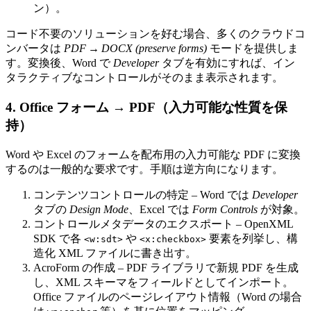
ン）。
コード不要のソリューションを好む場合、多くのクラウドコ
ンバータは
PDF → DOCX (preserve forms)
モードを提供しま
す。変換後、Word で
Developer
タブを有効にすれば、イン
タラクティブなコントロールがそのまま表示されます。
4. Office フォーム → PDF（入力可能な性質を保
持）
Word や Excel のフォームを配布用の入力可能な PDF に変換
するのは一般的な要求です。手順は逆方向になります。
コンテンツコントロールの特定
– Word では
Developer
タブの
Design Mode
、Excel では
Form Controls
が対象。
コントロールメタデータのエクスポート
– OpenXML
SDK で各
や
要素を列挙し、構
<w:sdt>
<x:checkbox>
造化 XML ファイルに書き出す。
AcroForm の作成
– PDF ライブラリで新規 PDF を生成
し、XML スキーマをフィールドとしてインポート。
Office ファイルのページレイアウト情報（Word の場合