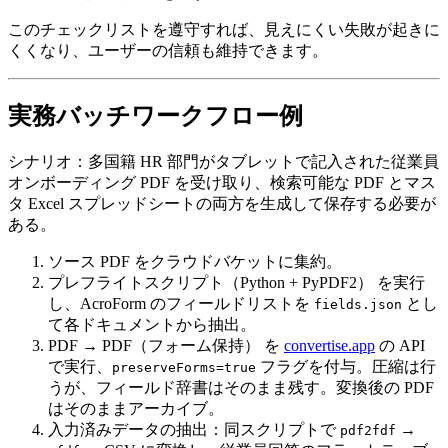
このチェックリストを遵守すれば、見えにくい失敗が起きに
くくなり、ユーザーの信頼も維持できます。
実務バッチワークフロー例
シナリオ
：多国籍 HR 部門がタブレットで記入された従業員
オンボーディング PDF を受け取り、検索可能な PDF とマス
タ Excel スプレッドシートの両方を生成して保存する必要が
ある。
ソース PDF をクラウドバケットに集約
。
プレフライトスクリプト（Python + PyPDF2）
を実行
し、AcroForm のフィールドリストを
とし
fields.json
て各ドキュメントから抽出。
PDF → PDF（フォーム保持）
を
convertise.app
の API
で実行、
フラグを付与。圧縮は行
preserveForms=true
うが、フィールド辞書はそのまま残す。変換後の PDF
はそのままアーカイブ。
入力済みデータの抽出
：同スクリプトで
→
pdf2fdf