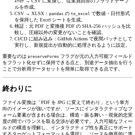
→ CSV に変換し、従業員回答のフラットテーブ
xfdf
ルを作成。
CSV → XLSX
：
の
で数値・日付形式
pandas
to_excel
を保持した Excel シートを生成。
検証
：元 PDF と変換後 PDF の SHA‑256 ハッシュを比
較し、圧縮以外の変更がないことを確認。
CI/CD に組み込み
：GitHub Actions で夜間バッチとして
実行し、新規提出が自動的に処理されるように設定。
重要なのは
フラグが元の入力可能フィールド
preserveForms
をフラット化せずに保持できる点と、別途データ抽出を行う
ことで分析用データセットを簡単に取得できる点です。
終わりに
ファイル変換は「PDF を JPG に変えて終わり」という単方
向のイメージが強いですが、ソースにインタラクティブなフ
ォーム要素が含まれる場合は、構造・振る舞い・視覚的忠実
度の間でバランスを取る交渉が必要です。入力可能なフィー
ルドの構造を理解し、インタラクティブ性を真正にサポート
するターゲットフォーマットを選択し、ソースを徹底的に準