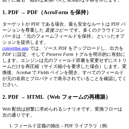
1. PDF → PDF（AcroForm を保持）
ターゲットが PDF である場合、最も安全なルートは PDF バ
ージョンを尊重した
直接コピー
です。多くのクラウドコン
バータは
「元のフォームフィールドを保持」
といったオプ
ションを提供します。
convertise.app
では、ソース PDF をアップロードし、出力を
PDF
に設定、そして
Preserve Form
トグルを明示的に有効に
します。エンジンは元のフィールド辞書を変更せずにストリ
ームだけを再圧縮（サイズ縮小を要求した場合）します。変
換後、Acrobat で
Fields
ペインを開き、すべてのフィールド
が元の名前とプロパティで表示されていることを確認してく
ださい。
2. PDF → HTML（Web フォームの再構築）
Web 配信は頻繁に求められるシナリオです。変換フローは
次の通りです。
フィールド定義の抽出
– PDF ライブラリ（例: