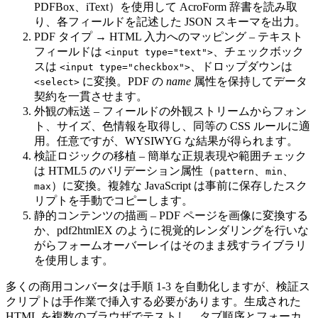
PDFBox、iText）を使用して AcroForm 辞書を読み取
り、各フィールドを記述した JSON スキーマを出力。
PDF タイプ → HTML 入力へのマッピング
– テキスト
フィールドは
、チェックボック
<input type="text">
スは
、ドロップダウンは
<input type="checkbox">
に変換。PDF の
name
属性を保持してデータ
<select>
契約を一貫させます。
外観の転送
– フィールドの外観ストリームからフォン
ト、サイズ、色情報を取得し、同等の CSS ルールに適
用。任意ですが、WYSIWYG な結果が得られます。
検証ロジックの移植
– 簡単な正規表現や範囲チェック
は HTML5 のバリデーション属性（
、
、
pattern
min
）に変換。複雑な JavaScript は事前に保存したスク
max
リプトを手動でコピーします。
静的コンテンツの描画
– PDF ページを画像に変換する
か、pdf2htmlEX のように視覚的レンダリングを行いな
がらフォームオーバーレイはそのまま残すライブラリ
を使用します。
多くの商用コンバータは手順 1‑3 を自動化しますが、検証ス
クリプトは手作業で挿入する必要があります。生成された
HTML を複数のブラウザでテストし、タブ順序とフォーカ