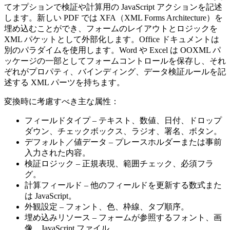
てオプションで検証や計算用の JavaScript アクションを記述
します。新しい PDF では
XFA
（XML Forms Architecture）を
埋め込むことができ、フォームのレイアウトとロジックを
XML パケットとして外部化します。Office ドキュメントは
別のパラダイムを使用します。Word や Excel は OOXML パ
ッケージの一部としてフォームコントロールを保存し、それ
ぞれがプロパティ、バインディング、データ検証ルールを記
述する XML パーツを持ちます。
変換時に考慮すべき主な属性：
フィールドタイプ
– テキスト、数値、日付、ドロップ
ダウン、チェックボックス、ラジオ、署名、ボタン。
デフォルト／値データ
– プレースホルダーまたは事前
入力された内容。
検証ロジック
– 正規表現、範囲チェック、必須フラ
グ。
計算フィールド
– 他のフィールドを更新する数式また
は JavaScript。
外観設定
– フォント、色、枠線、タブ順序。
埋め込みリソース
– フォームが参照するフォント、画
像、JavaScript ファイル。