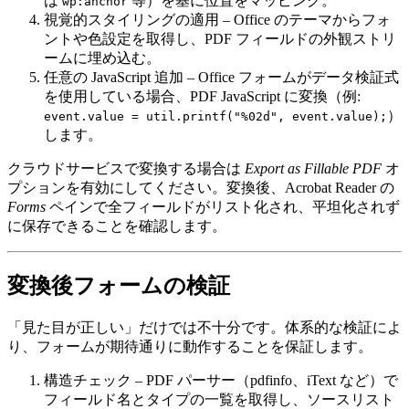
は
等）を基に位置をマッピング。
wp:anchor
視覚的スタイリングの適用
– Office のテーマからフォ
ントや色設定を取得し、PDF フィールドの外観ストリ
ームに埋め込む。
任意の JavaScript 追加
– Office フォームがデータ検証式
を使用している場合、PDF JavaScript に変換（例:
）
event.value = util.printf("%02d", event.value);
します。
クラウドサービスで変換する場合は
Export as Fillable PDF
オ
プションを有効にしてください。変換後、Acrobat Reader の
Forms
ペインで全フィールドがリスト化され、平坦化されず
に保存できることを確認します。
変換後フォームの検証
「見た目が正しい」だけでは不十分です。体系的な検証によ
り、フォームが期待通りに動作することを保証します。
構造チェック
– PDF パーサー（pdfinfo、iText など）で
フィールド名とタイプの一覧を取得し、ソースリスト