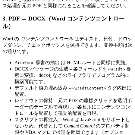
ス処理が元の PDF と同様になることを確認してください。
3. PDF → DOCX（Word コンテンツコントロー
ル）
Word の
コンテンツコントロール
はテキスト、日付、ドロッ
プダウン、チェックボックスを保持できます。変換手順は次
の通りです。
AcroForm 辞書の抽出
は HTML ルートと同様に実施。
DOCX パッケージの生成
– 各フィールドを
要
<w:sdt>
素に変換。docx4j などのライブラリでプログラム的に
構築可能です。
デフォルト値の埋め込み
–
タグ内部に
<w:sdtContent>
配置。
レイアウトの保持
– 元の PDF の座標グリッドを透明ボ
ーダーのテーブルで再現し、各セルにコンテンツコン
トロールを配置して視覚的配置を再現。
スクリプトの再注入
– Word は JavaScript をサポートし
ないため、代替として
Content Control
のプロパティ制
限や VBA マクロで検証を近似できます（オプショ