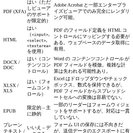
はい（ただ
Adobe Acrobat と一部エンタープラ
しビューア
イズビューアでのみ完全にレンダリ
PDF (XFA)
のサポート
ング可能。
が限定的）
はい
PDF のフィールド定義を HTML コ
（
,
<input>
ントロールにマッピングする必要が
HTML
,
<select>
ある。ウェブベースのデータ取得に
<textarea>
有用。
を使用）
はい（コン
Word の
コンテンツコントロール
が
DOCX /
テンツコン
PDF フィールドを模倣。複雑な計
DOC
トロール）
算は失われる可能性あり。
Excel はドロップダウンやチェック
はい（フォ
ボックス、数式を保持できるが、
XLSX /
ームコント
XLS
PDF フィールドからスプレッドシ
ロール）
ートセルへの変換は容易でない。
一部のリーダーはフォームウィジェ
限定的 – 主
EPUB
ットをサポートするが、対応は一貫
に静的
していない。
フォーム UI の保存には不向きだ
プレーン
いいえ – デ
が、送信データのエクスポートに有
テキスト /