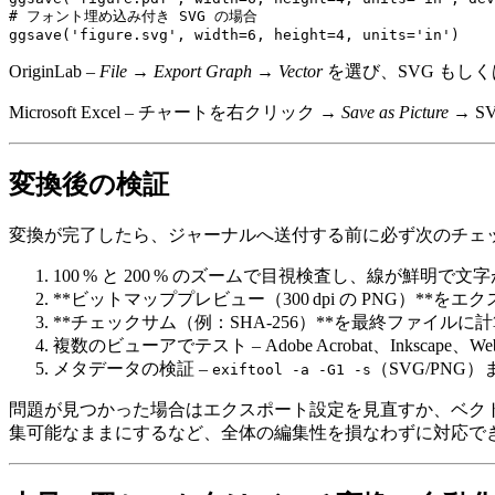
# フォント埋め込み付き SVG の場合

OriginLab
–
File → Export Graph → Vector
を選び、
SVG
もしく
Microsoft Excel
– チャートを右クリック →
Save as Picture
→
S
変換後の検証
変換が完了したら、ジャーナルへ送付する前に必ず次のチェ
100 % と 200 % のズームで目視検査
し、線が鮮明で文字
**ビットマッププレビュー（300 dpi の PNG）
**チェックサム（例：SHA‑256）**を最終ファイ
複数のビューアでテスト
– Adobe Acrobat、In
メタデータの検証
–
（SVG/PNG
exiftool -a -G1 -s
問題が見つかった場合はエクスポート設定を見直すか、ベク
集可能なままにするなど、全体の編集性を損なわずに対応で