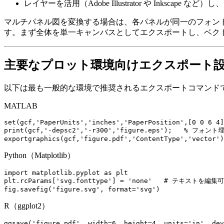
レイヤーを活用
（Adobe Illustrator や I
マルチパネル図を変換する場合は、各パネルが同一のフォン
す。まず全体を単一キャンバスとしてエクスポートし、ベク
主要なプロット環境向けエクスポート
以下は最も一般的な環境で推奨されるエクスポートコマンド
MATLAB
set(gcf,'PaperUnits','inches','PaperPosition',[0 0 6 4]
print(gcf,'-depsc2','-r300','figure.eps');   % フォン
Python（Matplotlib）
import matplotlib.pyplot as plt

plt.rcParams['svg.fonttype'] = 'none'   # テキストを編
R（ggplot2）
ggsave('figure.pdf', width=6, height=4, units='in', dev