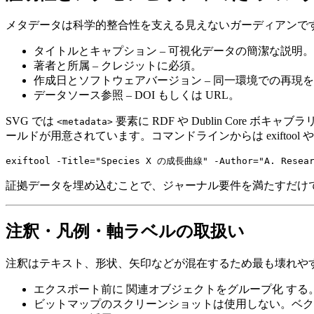
メタデータは科学的整合性を支える見えないガーディアンで
タイトルとキャプション
– 可視化データの簡潔な説明。
著者と所属
– クレジットに必須。
作成日とソフトウェアバージョン
– 同一環境での再現
データソース参照
– DOI もしくは URL。
SVG では
要素に RDF や Dublin Core ボキ
<metadata>
ールドが用意されています。コマンドラインからは
exiftool
証拠データを埋め込むことで、ジャーナル要件を満たすだけ
注釈・凡例・軸ラベルの取扱い
注釈はテキスト、形状、矢印などが混在するため最も壊れや
エクスポート前に
関連オブジェクトをグループ化
する
ビットマップのスクリーンショットは使用しない
。ベク