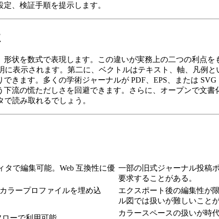
設定、検証手順を提示します。
性
形状を数式で表現します。この違いが実務上の二つの利点をもたら
ーでも鮮明に表示されます。第二に、ベクトルはテキスト、軸、凡
きます。多くの学術ジャーナルが PDF、EPS、または SV
う下流の慌ただしさを回避できます。さらに、オープンで文書
ディタで読み取れるでしょう。
ィタで編集可能。Web 互換性に優
一部の旧式ジャーナル投稿ポータ
要求することがある。
カラープロファイルを埋め込
エクスポート後の編集性が
ル図では扱いが難しいこと
カラースペースの扱いが時
クフローで利用可能。