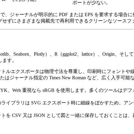
ポートが少ない。
で、ジャーナルが明示的に PDF または EPS を要求する場
グせずにさまざまな掲載先で再利用できるクリーンなソースフ
otlib、Seaborn、Plotly）
、
R（ggplot2、lattice）
、
Origin
、そし
します。
クトルエクスポータは物理寸法を尊重し、印刷時にフォントや
rial、またはジャーナル指定の Times New Roman など
MYK
、Web 重視なら
sRGB
を使用します。多くのツールはデフォ
ライブラリは SVG エクスポート時に細線をぼかすため、ア
トを CSV 又は JSON として図と一緒に保存しておくこと