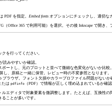
は
PDF
を指定。
Embed fonts
オプションにチェックし、適切な
VG
（Office 365 で利用可能）を選択。その後 Inkscap
ックを行ってください。
が読みやすいか確認。
**をエクスポートし、元のプロットと並べて微細な色変化がないか比較
ルに計算し、原稿と一緒に保管。レビュー時の不変参照となります。
kscape、Web ブラウザ。フォント欠損やカラープロファイル問題がない
）または
（PDF）で情報が正しく埋め込まれているか確
pdfinfo
トルエディタで対象要素を微調整します。たとえば、互換性の
きることが多いです。