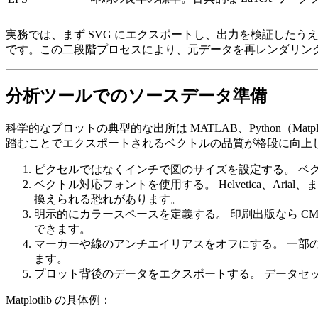
実務では、
まず SVG にエクスポートし、出力を検証したうえ
です。この二段階プロセスにより、元データを再レンダリン
分析ツールでのソースデータ準備
科学的なプロットの典型的な出所は
MATLAB
、
Python（Matpl
踏むことでエクスポートされるベクトルの品質が格段に向上
ピクセルではなくインチで図のサイズを設定する。
ベ
ベクトル対応フォントを使用する。
Helvetica、A
換えられる恐れがあります。
明示的にカラースペースを定義する。
印刷出版なら
C
できます。
マーカーや線のアンチエイリアスをオフにする。
一部の
ます。
プロット背後のデータをエクスポートする。
データセッ
Matplotlib の具体例：