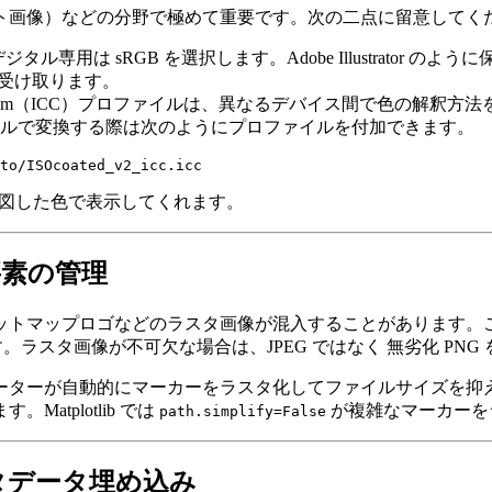
ト画像）などの分野で極めて重要です。次の二点に留意してく
デジタル専用は
sRGB
を選択します。Adobe Illustrato
受け取ります。
lour Consortium（ICC）プロファイルは、異なるデバイス間で色の解
ルで変換する際は次のようにプロファイルを付加できます。
意図した色で表示してくれます。
要素の管理
ットマップロゴなどのラスタ画像が混入することがあります。
。ラスタ画像が不可欠な場合は、JPEG ではなく
無劣化 PNG
ーターが自動的にマーカーをラスタ化してファイルサイズを抑
tplotlib では
が複雑なマーカーを
path.simplify=False
タデータ埋め込み