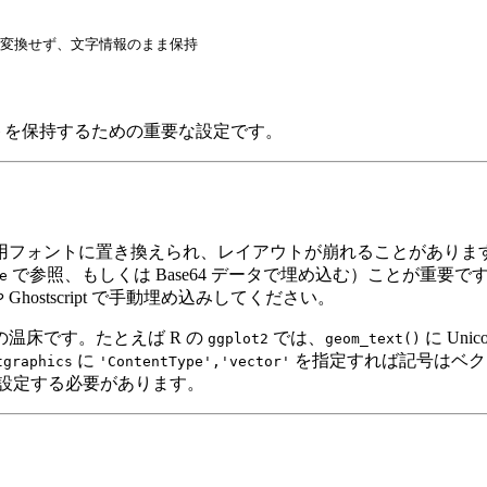
トをパスに変換せず、文字情報のまま保持

トを保持するための重要な設定です。
用フォントに置き換えられ、レイアウトが崩れることがありま
で参照、もしくは Base64 データで埋め込む）ことが重
e
や
Ghostscript
で手動埋め込みしてください。
温床です。たとえば R の
では、
に
Unic
ggplot2
geom_text()
に
を指定すれば記号はベク
tgraphics
'ContentType','vector'
設定する必要があります。