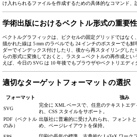
け入れられるファイルを作成するための具体的なコマンド、
学術出版におけるベクトル形式の重要
ベクトルグラフィックは、ピクセルの固定グリッドではなく、
描かれた線は 5 mm のラベルでも 24 インチのポスタ
ダーでインデックス付けしたり、後から再スタイリングしたりで
らの形式に変換しておくと、ラスタ→ベクトルの再作成とい
えば、今日の SVG は 10 年後でもブラウザやベクトリエ
適切なターゲットフォーマットの選択
フォーマット
強み
完全に XML ベースで、任意のテキストエデ
SVG
れ、CSS スタイルをサポート。
PDF
（ベクトル
出版社に普遍的に受け入れられ、フォントと
のみ）
め、ページレイアウトを保持。
印刷の長年の標準。古典的な LaTeX ワー
EPS