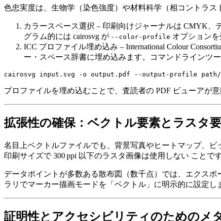
色忠実度は、生物学（染色強度）や材料科学（相コントラス
カラースペース選択
– 印刷向けジャーナルは
CMYK
、
グラム的には
cairosvg
が
オプションを
--color-profile
ICC プロファイル埋め込み
– International Co
ー・スペース辞書に埋め込みます。コマンドラインツー
プロファイルを埋め込むことで、査読者の PDF ビューアが
拡張性の確保：ベクトル要素とラスタ
名目上ベクトルファイルでも、背景写真やヒートマップ、ビ
印刷サイズで 300 ppi 以下のラスタ画像は使用しない
ことです
データポイントが多数ある散布図（数千点）では、エクスポ
ラリでマーカー描画モードを「ベクトル」に明示的に設定します。Ma
証明性とアクセシビリティのためのメ