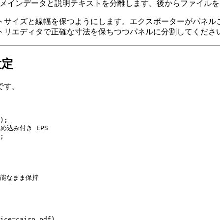
nkscape など）し、メインデータと説明テキストを分離します。後か
トサイズと線幅を保つようにします。エクスポーターがパネル
トリエディタで正確な寸法を保ちつつパネルに分割してくださ
設定
です。
);

ト埋め込み付き EPS

集可能なまま保持

ice=cairo_pdf)
