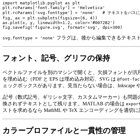
import matplotlib.pyplot as plt

plt.rcParams['font.family'] = 'Helvetica'

plt.rcParams['svg.fonttype'] = 'none'   # テキス
fig, ax = plt.subplots(figsize=(6, 4))

ax.plot(x, y, linewidth=1.2, color='#0072B2')

フラグは、後から編集できるテキス
svg.fonttype = 'none'
フォント、記号、グリフの保持
ベクトルファイルを別のマシンで開くと、欠損フォントが汎
を埋め込む
（PDF と EPS は埋め込み対応、SVG は
@font-fac
ェックボックスがあります。見当たらない場合は、
Inkscape
記号
（数式記号、ギリシャ文字、カスタムマーカー）も問題の
換されずテキストとして残ります。MATLAB の場合は
expor
ストを求めるなら
MathML
や
TeX
エンコーディングを適切に
カラープロファイルと一貫性の管理