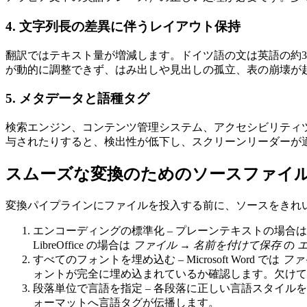
4. 文字列長の差異に伴うレイアウト保持
翻訳ではテキスト量が増減します。ドイツ語の文は英語の約3
が動的に調整できず、はみ出しや見出しの孤立、表の崩壊が
5. メタデータと語種タグ
検索エンジン、コンテンツ管理システム、アクセシビリティツ
与されたりすると、検出性が低下し、スクリーンリーダーが
スムーズな変換のためのソースファイ
変換パイプラインにファイルを投入する前に、ソースをきれ
エンコーディングの標準化
– プレーンテキストの場合はエ
LibreOffice の場合は
ファイル → 名前を付けて保存
の
すべてのフォントを埋め込む
– Microsoft Word では
ファ
ォントが完全に埋め込まれているか確認します。欠けて
段落単位で言語を指定
– 各段落に正しい言語スタイルを
ォーマットへ言語タグが伝播します。