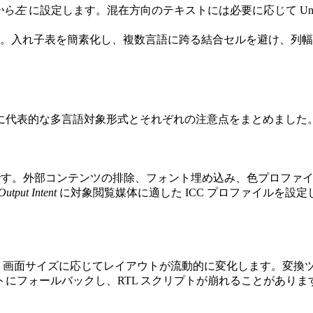
から左
に設定します。混在方向のテキストには必要に応じて Unicode 方
す。入れ子表を簡素化し、複数言語に跨る結合セルを避け、列
に代表的な多言語対象形式とそれぞれの注意点をまとめました
サブセットです。外部コンテンツの排除、フォント埋め込み、色プロ
Output Intent
に対象閲覧媒体に適した ICC プロファイルを設定
、画面サイズに応じてレイアウトが流動的に変化します。変換
ントにフォールバックし、RTL スクリプトが崩れることがあり