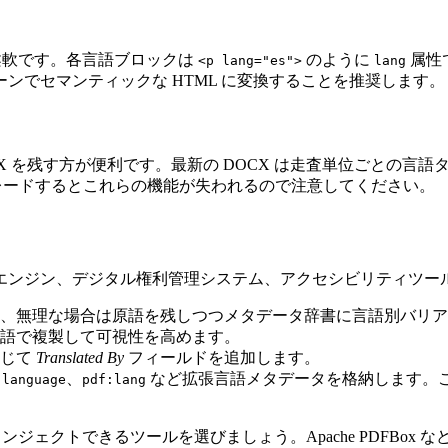
も柔軟です。各言語ブロックは
のように
属性
<p lang="es">
lang
ンでセマンティックな HTML に変換することを推奨します。
 を残す方が便利です。最新の DOCX は走査単位ごとの言語
グレードするとこれらの機能が失われるので注意してください。
エンジン、デジタル権利管理システム、アクセシビリティツー
し、無理な場合は原語を残しつつメタデータ辞書に言語別バリ
言語で複製して可視性を高めます。
応じて
Translated By
フィールドを追加します。
、
など拡張言語メタデータを格納します。
:language
pdf:lang
ジェクトできるツールを選びましょう。Apache PDFBox 