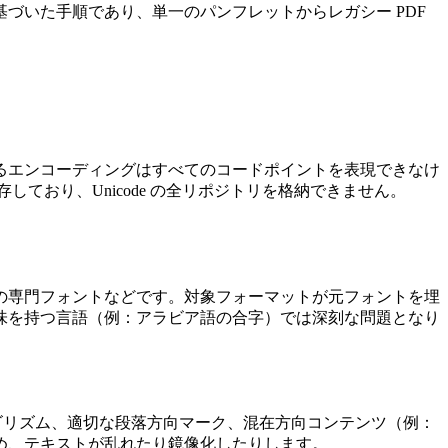
づいた手順であり、単一のパンフレットからレガシー PDF
るエンコーディングはすべてのコードポイントを表現できなけ
）に依存しており、Unicode の全リポジトリを格納できません。
の専門フォントなどです。対象フォーマットが元フォントを埋
味を持つ言語（例：アラビア語の合字）では深刻な問題となり
l）アルゴリズム、適切な段落方向マーク、混在方向コンテンツ（例：
め、テキストが乱れたり鏡像化したりします。