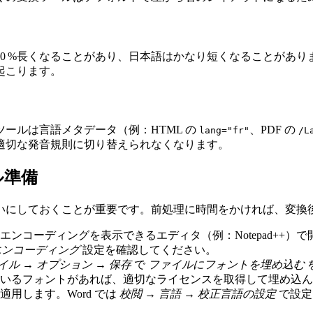
0 %長くなることがあり、日本語はかなり短くなることがあ
起こります。
ールは言語メタデータ（例：HTML の
、PDF の
lang="fr"
/L
適切な発音規則に切り替えられなくなります。
ル準備
いにしておくことが重要です。前処理に時間をかければ、変換
ンコーディングを表示できるエディタ（例：Notepad++）で開き、
エンコーディング
設定を確認してください。
イル → オプション → 保存
で
ファイルにフォントを埋め込む
を
いるフォントがあれば、適切なライセンスを取得して埋め込ん
適用します。Word では
校閲 → 言語 → 校正言語の設定
で設定