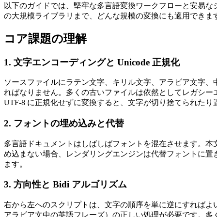
以下のガイドでは、堅牢な多言語変換ワークフローと安易なシ
の大規模ライブラリまで、どんな規模の変換にも適用できま
コア課題の理解
1. 文字エンコーディングと Unicode 正規化
ソースファイルにラテン文字、キリル文字、アラビア文字、
ればなりません。多くの古いファイルは依然としてレガシーエンコーディン
UTF‑8 に正規化せずに変換すると、文字が切り捨てられた
2. フォントの埋め込みと代替
多言語ドキュメントはしばしばフォントを混在させます。本
め込まない場合、レンダリングエンジンは代替フォントに置
ます。
3. 方向性と Bidi アルゴリズム
右から左へのスクリプトは、文字の順序を単に逆にすればよいわけで
アラビア文中の英語フレーズ）の正しい処理が必要です。多