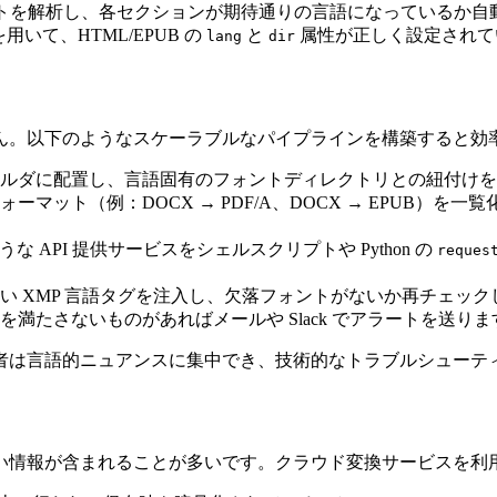
トを解析し、各セクションが期待通りの言語になっているか自
用いて、HTML/EPUB の
と
属性が正しく設定されて
lang
dir
ん。以下のようなスケーラブルなパイプラインを構築すると効
ォルダに配置し、言語固有のフォントディレクトリとの紐付け
ーマット（例：DOCX → PDF/A、DOCX → EPUB）を
うな API 提供サービスをシェルスクリプトや Python の
reques
い XMP 言語タグを注入し、欠落フォントがないか再チェック
満たさないものがあればメールや Slack でアラートを送りま
者は言語的ニュアンスに集中でき、技術的なトラブルシューテ
い情報が含まれることが多いです。クラウド変換サービスを利