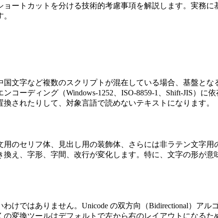
ョートカットを分ける技術的考慮事項を解説します。実務に基
す。
中国文字など複数のスクリプトが混在している場合、基盤とな
グ（Windows‑1252、ISO‑8859‑1、Shift‑JIS
り置換されたりして、対象言語で読めないテキストになります。
文用のセリフ体、見出し用の装飾体、さらには非ラテン文字用
き換え、字形、字間、改行が変化します。特に、文字の形が意
はありません。Unicode の双方向（Bidirectiona
くの変換ツールはデフォルトで左から右のレイアウトになるた