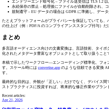
エンドツーエンド暗号化
– ファイル送受信は TLS 1
永続保存の禁止
– 処理後にファイルが自動削除され、
規制遵守
– EU データの場合は GDPR に準拠し、デ
たとえプラットフォームがプライバシーを保証していても、
の仕上げ（例：PDF/A のコンプライアンススタンプ付与）
まとめ
多言語オーディエンス向けの文書変換は、言語技術、タイポ
化されたメタデータ豊富なオブジェクトとして取り扱うこと
本稿で示したワークフロー―エンコーディング標準化、フォ
す。スケール時には
convertise.app
のような信頼できる変換 A
す。
最終的な目的は、外観が「正しい」だけでなく、デバイス間
ストプラクティスに投資すれば、将来的な修正作業やブラン
Recent articles:
Apr 21, 2026