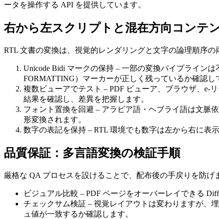
ータを操作する API を提供しています。
右から左スクリプトと混在方向コンテ
RTL 文書の変換は、視覚的レンダリングと文字の論理順序
Unicode Bidi マークの保持
– 一部の変換パイプライン
FORMATTING）マーカーが正しく残っているか確認
複数ビューアでテスト
– PDF ビューア、ブラウザ、e‑リ
結果を確認し、差異を把握します。
フォント置換を回避
– アラビア語・ヘブライ語は文脈
形変換されます。
数字の表記を保持
– RTL 環境でも数字は左から右
品質保証：多言語変換の検証手順
厳格な QA プロセスを設けることで、配布後の手戻りを防げ
ビジュアル比較
– PDF ページをオーバーレイできる 
チェックサム検証
– 視覚レイアウトは変わりますが、
ュ値が一致するか確認します。