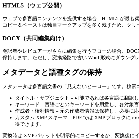
HTML5（ウェブ公開）
ウェブで多言語コンテンツを提供する場合、HTML5 が最
コピー＆ペーストは独自マークアップを多く残すため、クリー
DOCX（共同編集向け）
翻訳者やレビュアーがさらに編集を行うフローの場合、DOCX
保持します。ただし、変換経路で古い Word 形式にダウン
メタデータと語種タグの保持
メタデータは多言語文書の「見えないヒーロー」です。検索
タイトル・サブジェクト
– 可能であれば各言語に翻訳
キーワード
– 言語ごとのキーワードを用意し、各対象
作成者・権利情報
– 元の作成者情報は保持し、必要に
カスタム XMP スキーマ
– PDF では XMP ブロックに
dc
得できます。
変換時は XMP パケットを明示的にコピーするか、変換後にイン