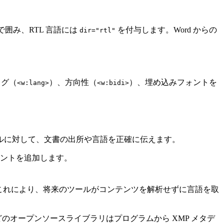
で囲み、RTL 言語には
を付与します。Word からの
dir="rtl"
タグ（
）、方向性（
）、埋め込みフォントを
<w:lang>
<w:bidi>
ルに対して、文書の出所や言語を正確に伝えます。
アントを追加します。
これにより、将来のツールがコンテンツを解析せずに言語を取
などのオープンソースライブラリはプログラムから XMP メタデ