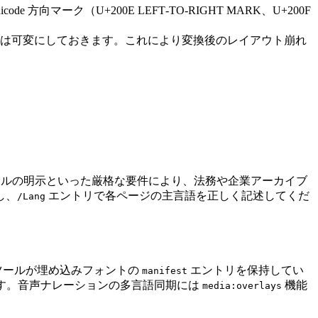
向マーク（U+200E LEFT‑TO‑RIGHT MARK、U+200F
幅は可変にしておきます。これにより変換後のレイアウト崩れ
。
ファイルの明示といった厳格な要件により、法務や企業アーカイブ
し、
エントリで各ページの主言語を正しく記述してくだ
/Lang
ツールが埋め込みフォントの
エントリを保持してい
manifest
ます。音声ナレーションの多言語同期には
機能
media:overlays