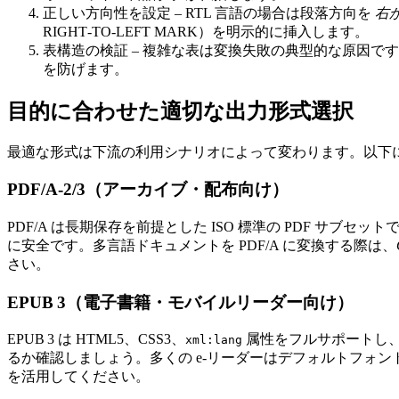
正しい方向性を設定
– RTL 言語の場合は段落方向を
右
RIGHT‑TO‑LEFT MARK）を明示的に挿入します。
表構造の検証
– 複雑な表は変換失敗の典型的な原因で
を防げます。
目的に合わせた適切な出力形式選択
最適な形式は下流の利用シナリオによって変わります。以下
PDF/A‑2/3（アーカイブ・配布向け）
PDF/A は長期保存を前提とした ISO 標準の PDF 
に安全です。多言語ドキュメントを PDF/A に変換する際は、
さい。
EPUB 3（電子書籍・モバイルリーダー向け）
EPUB 3 は HTML5、CSS3、
属性をフルサポートし
xml:lang
るか確認しましょう。多くの e‑リーダーはデフォルトフォ
を活用してください。