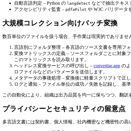
自動言語判定
– Python の
などで抽出テキス
langdetect
アクセシビリティ監査
–
や W3C バリデータを
pdfaPilot
大規模コレクション向けバッチ変換
数百単位のファイルを扱う場合、手作業は現実的でありませ
言語別にフォルダ整理
– 各言語のソース文書を専用フ
変換マトリックスの定義
– ソースフォルダごとに対象フォ
このマトリックスを読み取ります。
ヘッドレス変換サービスの呼び出し
–
convertise.app
のよ
ロファイルなどのパラメータを送信します。
メタデータの事後処理
– 変換後に軽量スクリプトで正し
ログと通知
– ファイル単位の成功／失敗を記録し、基準を
この自動化により、組織は出力品質を均一に保ちつつ、翻訳
プライバシーとセキュリティの留意点
多言語文書には契約書、個人情報、社内機密など機密性の高