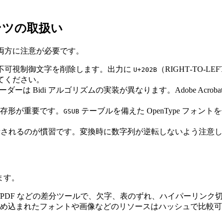
ンツの取扱い
の両方に注意が必要です。
は不可視制御文字を削除します。出力に
（RIGHT‑TO‑LE
U+202B
してください。
ーダーは Bidi アルゴリズムの実装が異なります。Adobe Acr
依存形が重要です。
テーブルを備えた OpenType フォ
GSUB
に表示されるのが慣習です。変換時に数字列が逆転しないよう注意
ます。
DiffPDF などの差分ツールで、欠字、表のずれ、ハイパーリン
埋め込まれたフォントや画像などのリソースはハッシュで比較