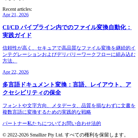
Recent articles:
Apr 21, 2026
CI/CD パイプライン内でのファイル変換自動化：
実践ガイド
信頼性が高く、セキュアで高品質なファイル変換を継続的イ
ンテグレーションおよびデリバリーワークフローに組み込む
方法。
Apr 22, 2026
多言語ドキュメント変換：言語、レイアウト、ア
クセシビリティの保全
フォントや文字方向、メタデータ、品質を損なわずに文書を
複数言語に変換するための実践的な戦略
パートナー
私たちについて
お問い合わせ
法的
© 2022-
2026
Smallize Pty Ltd.
すべての権利を保留します。