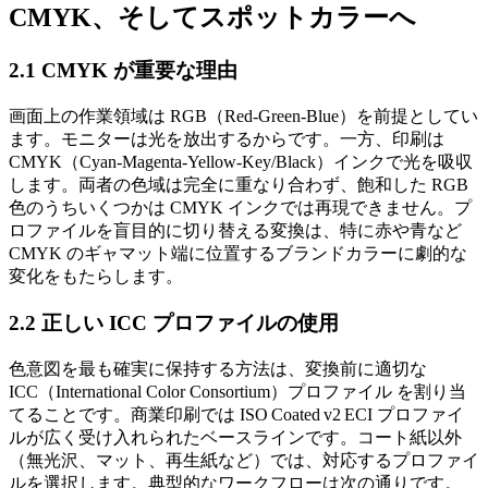
CMYK、そしてスポットカラーへ
2.1 CMYK が重要な理由
画面上の作業領域は
RGB
（Red‑Green‑Blue）を前提としてい
ます。モニターは光を放出するからです。一方、印刷は
CMYK
（Cyan‑Magenta‑Yellow‑Key/Black）インクで光を吸収
します。両者の色域は完全に重なり合わず、飽和した RGB
色のうちいくつかは CMYK インクでは再現できません。プ
ロファイルを盲目的に切り替える変換は、特に赤や青など
CMYK のギャマット端に位置するブランドカラーに劇的な
変化をもたらします。
2.2 正しい ICC プロファイルの使用
色意図を最も確実に保持する方法は、変換前に適切な
ICC（International Color Consortium）プロファイル
を割り当
てることです。商業印刷では ISO Coated v2 ECI プロファイ
ルが広く受け入れられたベースラインです。コート紙以外
（無光沢、マット、再生紙など）では、対応するプロファイ
ルを選択します。典型的なワークフローは次の通りです。