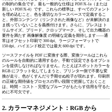
の制約の集合です。最も一般的な仕様は
PDF/X‑1a
（または
新しい
PDF/X‑4
）です。これらの標準は、すべてのフォント
を埋め込むこと、色を適切なカラースペースで定義するこ
と、外部コンテンツ（リンクされた画像など）が未解決のま
ま残っていないことを義務付けます。さらに、プレスは
ト
リムサイズ
、
ブリード
、
クロップマーク
、そして出力機器の
要件を満たす
画像解像度
の明確な定義を期待します――通
常はオフセット印刷で 300 dpi、ラージフォーマットで
150 dpi、ハイエンド校正では最大 600 dpi です。
ソースファイルを PDF に変換する際、変換ツールはこれら
のルールを自動的に適用するか、手動で設定できるオプショ
ンを提供しなければなりません。たとえばスポットカラーを
RGB にフラット化してしまうと、プリンター側で不要な変
換が走り、色がくすんだり予期せぬ粒子が現れます。印刷所
の正確な期待値をプロセスの早い段階で把握しておくこと
は、時間・コスト・完璧なプルーフがもたらす信用を守るた
めに不可欠です。
2. カラーマネジメント：RGB から