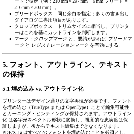
ードで設定（例：210 mm × 297 mm + 6 mm ブリード =
216 mm × 303 mm）。
ブリードボックス
：同じ余白を指定；多くの書き出し
ダイアログに専用項目があります。
クロップボックス
：トリムサイズに相当し、プリンタ
ーはこれを基にカットラインを判断します。
マーク
：
クロップマーク
と、要請があれば
ブリードマ
ーク
と
レジストレーションマーク
を有効にする。
5. フォント、アウトライン、テキスト
の保持
5.1 埋め込み vs. アウトライン化
プリンターはデザイン通りの文字再現が必要です。
フォント
を埋め込む
（TrueType または OpenType）ことで編集可能性
とカーニング・ヒンティングが保持されます。
アウトライン
化
は各字形をベクトル形状に変換し、視覚的な忠実度は保
証しますが、後からテキスト編集はできなくなります。
PDF/X‑1a はすべてのフォントを埋め込むことを必須とし、