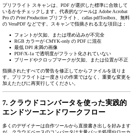
プリフライト
スキャンは、PDF が選択した標準に合致して
いるかをチェックします。代表的なツールは Adobe Acrobat
Pro の
Print Production
プリフライト、callas pdfToolbox、無料
の VeraPDF などです。スキャンで指摘される主な項目は：
フォントが欠如、または埋め込みが不完全
RGB カラーが CMYK‑only の PDF に混在
最低 DPI 未満の画像
PDF/X‑1a で透明度がフラット化されていない
ブリードやクロップマークが欠如、または位置が不正
指摘されたすべての警告を修正してからファイルを送りま
す。プリフライトは一度きりの作業ではなく、重要な変更を
加えたたびに再実行してください。
7. クラウドコンバータを使った実践的
エンドツーエンドワークフロー
多くのデザイナーは自作ツールから直接書き出しを好みます
が、クラウドベースのコンバータは大量バッチ処理やローカ