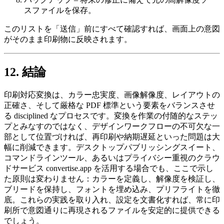
スファイルを保存。
このリストを「送信」前にすべて確認すれば、画面上の意図
がそのまま印刷物に反映されます。
12. 結論
印刷対応変換は、カラー忠実度、画像解像度、レイアウトの
正確さ、そして厳格な PDF 標準という要素をバランスさせ
る disciplined なプロセスです。変換を作業の付随的なステッ
プとみなすのではなく、デザインワークフローの不可欠な一
部として位置づければ、再印刷や納期遅延といった問題は大
幅に削減できます。デスクトップパブリッシングスイート、
コマンドラインツール、あるいはプライバシー重視のクラウ
ドサービス
convertise.app
を活用する場合でも、ここで示し
た原則は変わりません：
カラーを定義し、解像度を検証し、
ブリードを保持し、フォントを埋め込み、プリフライトを徹
底
。これらの実践を取り入れ、設定を文書化すれば、常に印
刷所で意図通りに再現されるファイルを安定的に提供できる
でしょう。