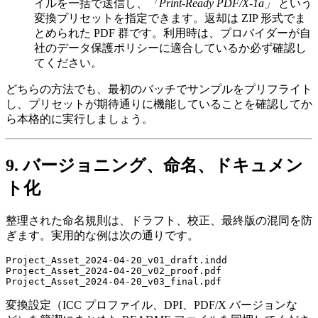
イルを一括で送信し、
「Print‑Ready PDF/X‑1a」
という
変換プリセットを指定できます。返却は ZIP 形式でま
とめられた PDF 群です。利用時は、プロバイダーが自
社のデータ保護ポリシーに適合しているか必ず確認し
てください。
どちらの方法でも、最初のバッチでサンプルをプリフライト
し、プリセットが期待通りに機能していることを確認してか
ら本格的に実行しましょう。
9. バージョニング、命名、ドキュメン
ト化
整理された命名規則は、ドラフト、校正、最終版の混同を防
ぎます。実用的な例は次の通りです。
Project_Asset_2024-04-20_v01_draft.indd

Project_Asset_2024-04-20_v02_proof.pdf

変換設定
（ICC プロファイル、DPI、PDF/X バージョンな