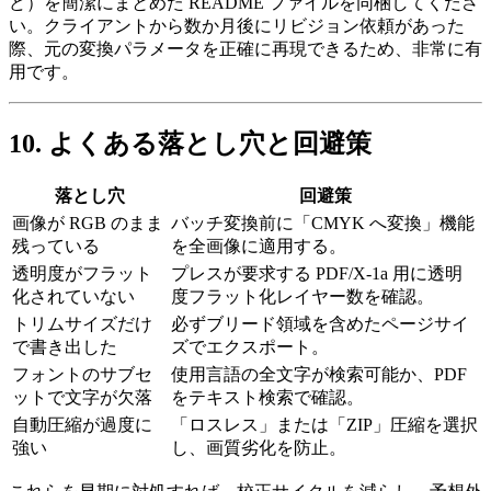
ど）を簡潔にまとめた README ファイルを同梱してくださ
い。クライアントから数か月後にリビジョン依頼があった
際、元の変換パラメータを正確に再現できるため、非常に有
用です。
10. よくある落とし穴と回避策
落とし穴
回避策
画像が RGB のまま
バッチ変換前に「CMYK へ変換」機能
残っている
を全画像に適用する。
透明度がフラット
プレスが要求する PDF/X‑1a 用に透明
化されていない
度フラット化レイヤー数を確認。
トリムサイズだけ
必ずブリード領域を含めたページサイ
で書き出した
ズでエクスポート。
フォントのサブセ
使用言語の全文字が検索可能か、PDF
ットで文字が欠落
をテキスト検索で確認。
自動圧縮が過度に
「ロスレス」または「ZIP」圧縮を選択
強い
し、画質劣化を防止。