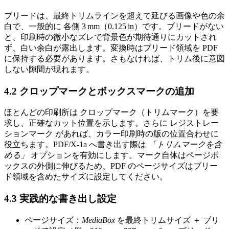
ブリードは、最終トリムラインを超えて延びる画像や色の余
白で、一般的に
各側 3 mm
（0.125 in）です。ブリードがない
と、印刷時の微小なズレで背景色が期待通りにカットされ
ず、白い余白が露出します。変換時はブリード領域を PDF
に保持する必要があります。さもなければ、トリム後に意図
しない隙間が現れます。
4.2 クロップマークとボックスマークの追加
ほとんどの印刷所は
クロップマーク
（トリムマーク）を要
求し、正確なカット位置を示します。さらに
レジストレー
ションマーク
があれば、カラー印刷時の版の位置合わせに
役立ちます。PDF/X‑1a へ書き出す際は
「トリムマークを含
める」
オプションを有効にします。マーク自体はページボ
ックスの外側に伸びるため、PDF のページサイズはブリー
ド領域を含めたサイズに設定してください。
4.3 実践的な書き出し設定
ページサイズ
：
MediaBox
を最終トリムサイズ
＋
ブリ