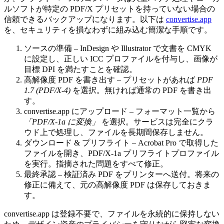
ルソフトが特定の PDF/X プリセットを持っていない場合の
信頼できるバックアップになります。以下は
convertise.app
を、セキュリティを損なわずに組み込む簡潔な手順です。
ソースの準備
– InDesign や Illustrator で文書を CMYK
に設定し、正しい ICC プロファイルを付与し、画像が
目標 DPI を満たすことを確認。
高解像度 PDF を書き出す
– プリセットがあれば
PDF
1.7 (PDF/X‑4)
を選択。無ければ通常の PDF を書き出
す。
convertise.app にアップロード
– フォーマット一覧から
「PDF/X‑1a に変換」
を選択。サービスは完全にクラ
ウド上で処理し、ファイルを長期間保存しません。
ダウンロード & プリフライト
– Acrobat Pro で取得した
ファイルを開き、PDF/X‑1a プリフライトプロファイル
を実行。指摘された問題をすべて修正。
最終承認
– 検証済み PDF をプリンターへ送付。将来の
修正に備えて、元の高解像度 PDF は保存しておきま
す。
convertise.app は登録不要で、ファイルを永続的に保持しない