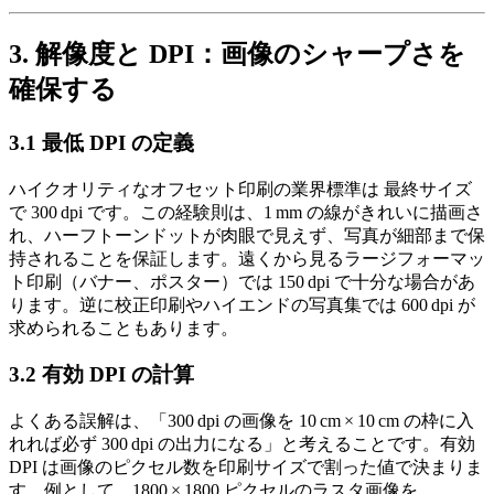
3. 解像度と DPI：画像のシャープさを
確保する
3.1 最低 DPI の定義
ハイクオリティなオフセット印刷の業界標準は
最終サイズ
で 300 dpi
です。この経験則は、1 mm の線がきれいに描画さ
れ、ハーフトーンドットが肉眼で見えず、写真が細部まで保
持されることを保証します。遠くから見るラージフォーマッ
ト印刷（バナー、ポスター）では 150 dpi で十分な場合があ
ります。逆に校正印刷やハイエンドの写真集では 600 dpi が
求められることもあります。
3.2 有効 DPI の計算
よくある誤解は、「300 dpi の画像を 10 cm × 10 cm の枠に入
れれば必ず 300 dpi の出力になる」と考えることです。
有効
DPI
は画像のピクセル数を印刷サイズで割った値で決まりま
す。例として、1800 × 1800 ピクセルのラスタ画像を