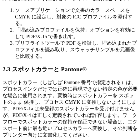
ソースアプリケーションで文書のカラースペースを
CMYK に設定し、対象の ICC プロファイルを添付す
る。
「
埋め込みプロファイルを保持
」オプションを有効に
して PDF/X‑1a で書き出す。
プリフライトツールで PDF を検証し、埋め込まれたプ
ロファイルを読み取り、スウォッチサンプルを元画像
と比較する。
2.3 スポットカラーと Pantone®
スポットカラー（しばしば Pantone 番号で指定される）は、
プロセスインクだけでは正確に再現できない特定の色が必要
な場合に使用されます。変換時はスポットカラーを
スポッ
トのまま
保持し、プロセス CMYK に変換しないようにしま
す。PDF/X‑1a は未登録のスポットカラーを受け付けません
が、PDF/X‑4 は正しく定義されていれば許容します。ワーク
フローでスポットカラーの保持が保証できない場合は、エク
スポート前に最も近いプロセスカラーへ変換し、その判断を
プリンター向けに文書化してください。