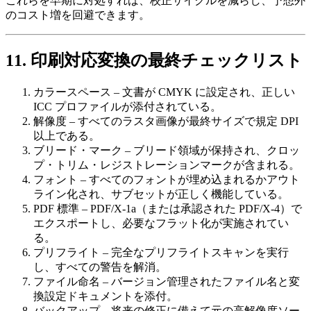
これらを早期に対処すれば、校正サイクルを減らし、予想外
のコスト増を回避できます。
11. 印刷対応変換の最終チェックリスト
カラースペース
– 文書が CMYK に設定され、正しい
ICC プロファイルが添付されている。
解像度
– すべてのラスタ画像が最終サイズで規定 DPI
以上である。
ブリード・マーク
– ブリード領域が保持され、クロッ
プ・トリム・レジストレーションマークが含まれる。
フォント
– すべてのフォントが埋め込まれるかアウト
ライン化され、サブセットが正しく機能している。
PDF 標準
– PDF/X‑1a（または承認された PDF/X‑4）で
エクスポートし、必要なフラット化が実施されてい
る。
プリフライト
– 完全なプリフライトスキャンを実行
し、すべての警告を解消。
ファイル命名
– バージョン管理されたファイル名と変
換設定ドキュメントを添付。
バックアップ
– 将来の修正に備えて元の高解像度ソー