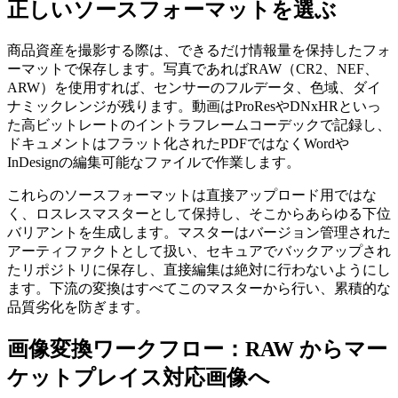
正しいソースフォーマットを選ぶ
商品資産を撮影する際は、できるだけ情報量を保持したフォ
ーマットで保存します。写真であればRAW（CR2、NEF、
ARW）を使用すれば、センサーのフルデータ、色域、ダイ
ナミックレンジが残ります。動画はProResやDNxHRといっ
た高ビットレートのイントラフレームコーデックで記録し、
ドキュメントはフラット化されたPDFではなくWordや
InDesignの編集可能なファイルで作業します。
これらのソースフォーマットは直接アップロード用ではな
く、ロスレスマスターとして保持し、そこからあらゆる下位
バリアントを生成します。マスターはバージョン管理された
アーティファクトとして扱い、セキュアでバックアップされ
たリポジトリに保存し、直接編集は絶対に行わないようにし
ます。下流の変換はすべてこのマスターから行い、累積的な
品質劣化を防ぎます。
画像変換ワークフロー：RAW からマー
ケットプレイス対応画像へ