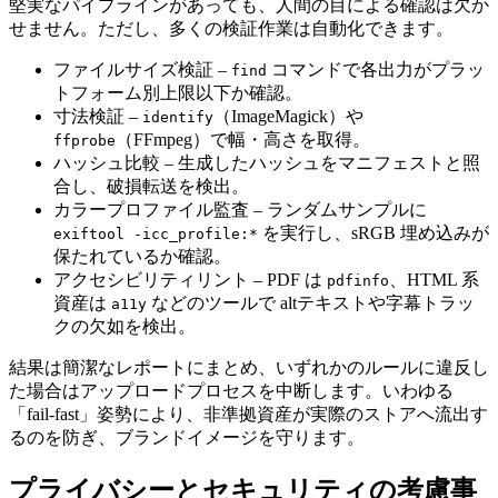
堅実なパイプラインがあっても、人間の目による確認は欠か
せません。ただし、多くの検証作業は自動化できます。
ファイルサイズ検証
–
コマンドで各出力がプラッ
find
トフォーム別上限以下か確認。
寸法検証
–
（ImageMagick）や
identify
（FFmpeg）で幅・高さを取得。
ffprobe
ハッシュ比較
– 生成したハッシュをマニフェストと照
合し、破損転送を検出。
カラープロファイル監査
– ランダムサンプルに
を実行し、sRGB 埋め込みが
exiftool -icc_profile:*
保たれているか確認。
アクセシビリティリント
– PDF は
、HTML 系
pdfinfo
資産は
などのツールで altテキストや字幕トラッ
a11y
クの欠如を検出。
結果は簡潔なレポートにまとめ、いずれかのルールに違反し
た場合はアップロードプロセスを中断します。いわゆる
「fail‑fast」姿勢により、非準拠資産が実際のストアへ流出す
るのを防ぎ、ブランドイメージを守ります。
プライバシーとセキュリティの考慮事