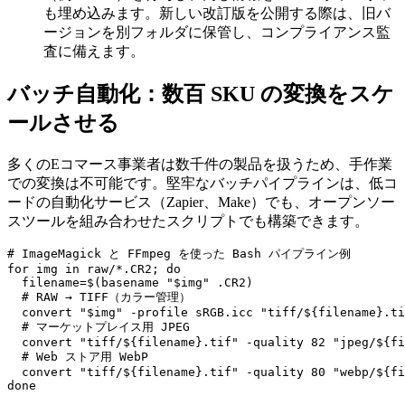
も埋め込みます。新しい改訂版を公開する際は、旧バ
ージョンを別フォルダに保管し、コンプライアンス監
査に備えます。
バッチ自動化：数百 SKU の変換をスケ
ールさせる
多くのEコマース事業者は数千件の製品を扱うため、手作業
での変換は不可能です。堅牢なバッチパイプラインは、低コ
ードの自動化サービス（Zapier、Make）でも、オープンソー
スツールを組み合わせたスクリプトでも構築できます。
# ImageMagick と FFmpeg を使った Bash パイプライン例

for img in raw/*.CR2; do

  filename=$(basename "$img" .CR2)

  # RAW → TIFF（カラー管理）

  convert "$img" -profile sRGB.icc "tiff/${filename}.ti
  # マーケットプレイス用 JPEG

  convert "tiff/${filename}.tif" -quality 82 "jpeg/${fi
  # Web ストア用 WebP

  convert "tiff/${filename}.tif" -quality 80 "webp/${fi
done
