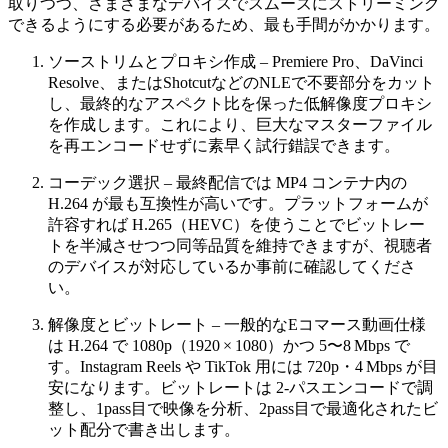
取りつつ、さまざまなデバイスでスムーズにストリーミング
できるようにする必要があるため、最も手間がかかります。
ソーストリムとプロキシ作成
– Premiere Pro、DaVinci
Resolve、またはShotcutなどのNLEで不要部分をカット
し、最終的なアスペクト比を保った低解像度プロキシ
を作成します。これにより、巨大なマスターファイル
を再エンコードせずに素早く試行錯誤できます。
コーデック選択
– 最終配信では MP4 コンテナ内の
H.264 が最も互換性が高いです。プラットフォームが
許容すれば H.265（HEVC）を使うことでビットレー
トを半減させつつ同等品質を維持できますが、視聴者
のデバイスが対応しているか事前に確認してくださ
い。
解像度とビットレート
– 一般的なEコマース動画仕様
は H.264 で 1080p（1920 × 1080）かつ 5〜8 Mbps で
す。Instagram Reels や TikTok 用には 720p・4 Mbps が目
安になります。ビットレートは 2‑パスエンコードで調
整し、1pass目で映像を分析、2pass目で最適化されたビ
ット配分で書き出します。