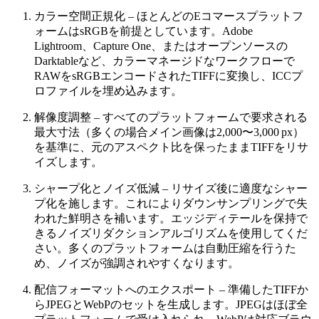
カラー空間正規化
– ほとんどのEコマースプラットフ
ォームはsRGBを前提としています。Adobe
Lightroom、Capture One、またはオープンソースの
Darktableなど、カラーマネージドなワークフローで
RAWをsRGBエンコードされたTIFFに変換し、ICCプ
ロファイルを埋め込みます。
解像度調整
– すべてのプラットフォームで要求される
最大寸法（多くの場合メイン画像は2,000〜3,000 px）
を基準に、元のアスペクト比を保ったままTIFFをリサ
イズします。
シャープ化とノイズ低減
– リサイズ後に適度なシャー
プ化を施します。これによりダウンサンプリングで失
われた鮮明さを補います。エッジディテールを保持で
きるノイズリダクションアルゴリズムを使用してくだ
さい。多くのプラットフォームは自動圧縮を行うた
め、ノイズが強調されやすくなります。
配信フォーマットへのエクスポート
– 準備したTIFFか
らJPEGとWebPのセットを生成します。JPEGはほぼ全