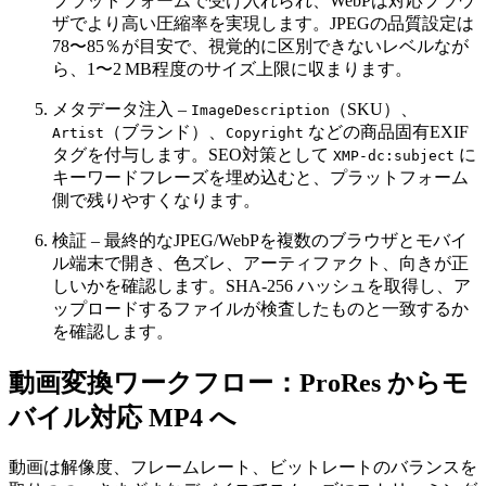
プラットフォームで受け入れられ、WebPは対応ブラウ
ザでより高い圧縮率を実現します。JPEGの品質設定は
78〜85％が目安で、視覚的に区別できないレベルなが
ら、1〜2 MB程度のサイズ上限に収まります。
メタデータ注入
–
（SKU）、
ImageDescription
（ブランド）、
などの商品固有EXIF
Artist
Copyright
タグを付与します。SEO対策として
に
XMP-dc:subject
キーワードフレーズを埋め込むと、プラットフォーム
側で残りやすくなります。
検証
– 最終的なJPEG/WebPを複数のブラウザとモバイ
ル端末で開き、色ズレ、アーティファクト、向きが正
しいかを確認します。SHA‑256 ハッシュを取得し、ア
ップロードするファイルが検査したものと一致するか
を確認します。
動画変換ワークフロー：ProRes からモ
バイル対応 MP4 へ
動画は解像度、フレームレート、ビットレートのバランスを