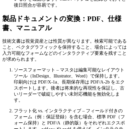
後日照合が容易です。
製品ドキュメントの変換：PDF、仕様
書、マニュアル
技術文書は視覚資産とは性質が異なります。検索可能である
こと、ベクタグラフィックを保持すること、場合によっては
入力可能なフォームなどのインタラクティブ要素を残すこと
が求められます。
ソースフォーマット
– マスタは編集可能なレイアウト
ツール（InDesign、Illustrator、Word）で保持します。
印刷向けは PDF/X‑1a、長期保存用は PDF/A‑2b をエク
スポートします。後者は将来的な再現性を保証し、古
いリーダーで破綻しやすい未対応機能を無効化しま
す。
フラット化 vs. インタラクティブ
– フィールド付きの
フォーム（例：保証登録）を含む場合、標準 PDF（フ
ォーム保持）と PDF/A（静的版）をそれぞれエクスポ
ートします。
や
を使えば、インタラクテ