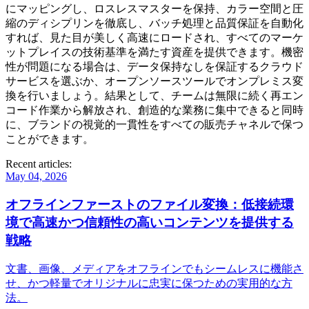
にマッピングし、ロスレスマスターを保持、カラー空間と圧
縮のディシプリンを徹底し、バッチ処理と品質保証を自動化
すれば、見た目が美しく高速にロードされ、すべてのマーケ
ットプレイスの技術基準を満たす資産を提供できます。機密
性が問題になる場合は、データ保持なしを保証するクラウド
サービスを選ぶか、オープンソースツールでオンプレミス変
換を行いましょう。結果として、チームは無限に続く再エン
コード作業から解放され、創造的な業務に集中できると同時
に、ブランドの視覚的一貫性をすべての販売チャネルで保つ
ことができます。
Recent articles:
May 04, 2026
オフラインファーストのファイル変換：低接続環
境で高速かつ信頼性の高いコンテンツを提供する
戦略
文書、画像、メディアをオフラインでもシームレスに機能さ
せ、かつ軽量でオリジナルに忠実に保つための実用的な方
法。