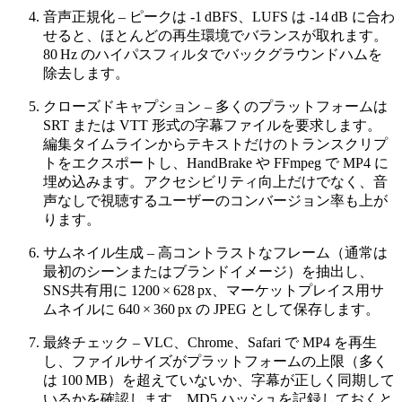
音声正規化
– ピークは -1 dBFS、LUFS は -14 dB に合わ
せると、ほとんどの再生環境でバランスが取れます。
80 Hz のハイパスフィルタでバックグラウンドハムを
除去します。
クローズドキャプション
– 多くのプラットフォームは
SRT または VTT 形式の字幕ファイルを要求します。
編集タイムラインからテキストだけのトランスクリプ
トをエクスポートし、HandBrake や FFmpeg で MP4 に
埋め込みます。アクセシビリティ向上だけでなく、音
声なしで視聴するユーザーのコンバージョン率も上が
ります。
サムネイル生成
– 高コントラストなフレーム（通常は
最初のシーンまたはブランドイメージ）を抽出し、
SNS共有用に 1200 × 628 px、マーケットプレイス用サ
ムネイルに 640 × 360 px の JPEG として保存します。
最終チェック
– VLC、Chrome、Safari で MP4 を再生
し、ファイルサイズがプラットフォームの上限（多く
は 100 MB）を超えていないか、字幕が正しく同期して
いるかを確認します。MD5 ハッシュを記録しておくと