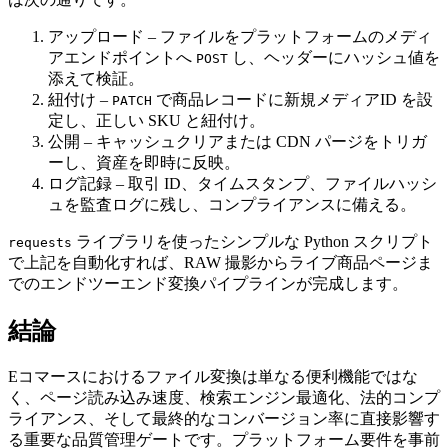
アップロード
– ファイルをプラットフォームのメディ
アエンドポイントへ
し、ヘッダーにハッシュ値を
POST
添えて検証。
紐付け
–
で商品レコードに新規メディアID を設
PATCH
定し、正しい SKU と紐付け。
公開
– キャッシュクリアまたは CDN パージをトリガ
ーし、資産を即時に反映。
ログ記録
– 取引 ID、タイムスタンプ、ファイルハッシ
ュを監査ログに残し、コンプライアンスに備える。
ライブラリを使ったシンプルな Python スクリプト
requests
で上記を自動化すれば、RAW 撮影からライブ商品ページま
でのエンドツーエンド変換パイプラインが完成します。
結論
Eコマースにおけるファイル変換は単なる便利機能ではな
く、ページ読み込み速度、検索エンジン最適化、法的コンプ
ライアンス、そして最終的なコンバージョン率に直接影響す
る重要な品質管理ゲートです。プラットフォーム要件を事前