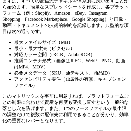
まずは、すべての配信先チャネルを体系的に洗い出すことか
ら始めます。簡単なスプレッドシートを作成し、各プラット
フォーム（例：Shopify、Amazon、eBay、Instagram
Shopping、Facebook Marketplace、Google Shopping）と画像・
動画・ドキュメントの技術的制約を記録します。典型的な項
目は次の通りです。
最大ファイルサイズ（MB）
最小・最大寸法（ピクセル）
対応カラー空間（sRGB、AdobeRGB）
推奨コンテナ形式（画像はJPEG、WebP、PNG、動画
はMP4、MOV）
必要メタデータ（SKU、altテキスト、商品ID）
アクセシビリティ要件（alt属性の有無、キャプション
ファイル）
このマトリックスを事前に用意すれば、プラットフォームご
との制限に合わせて資産を何度も変換し直すという一般的な
落とし穴を防げます。また、1つのソースファイルが最小限
の調整だけで複数の配信先に利用できることが分かり、効率
化の重要なレバーとなります。