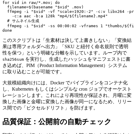
for vid in raw/*.mov; do

  filename=$(basename "$vid" .mov)

  ffmpeg -i "$vid" -vf "scale=1920:-2" -c:v libx264 -pr
    -c:a aac -b:a 128k "mp4/${filename}.mp4"

  # サムネイル生成

  ffmpeg -i "$vid" -ss 00:00:02 -vframes 1 "thumbs/${fi
このスクリプトは「生素材は決して上書きしない」「変換結
果は専用フォルダへ出力」「SKU と紐付く命名規則で透明
性を保つ」という明確な分離を示しています。ループ内で
を実行し、生成したハッシュをマニフェストに書
sha256sum
き込めば、PIM（Product Information Management）システム
に取り込むことが可能です。
大規模組織向けには、Docker でパイプラインをコンテナ化
し、Kubernetes もしくはシンプルな cron ジョブでオーケスト
レーションします。これにより再現性が保証され、月曜に変
換した画像と金曜に変換した画像が同一になるため、リリー
ス間での「ピクセルドリフト」を防げます。
品質保証：公開前の自動チェック