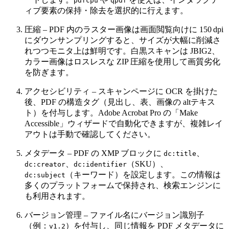
pdfcpu
qpdf
ィブ要素の保持・除去を選択的に行えます。
圧縮
– PDF 内のラスター画像は画面閲覧向けに 150 dpi
にダウンサンプリングすると、サイズが大幅に削減さ
れつつモニタ上は鮮明です。白黒スキャンは JBIG2、
カラー画像はロスレスな ZIP 圧縮を使用して画質劣化
を防ぎます。
アクセシビリティ
– スキャンページに OCR を掛けた
後、PDF の構造タグ（見出し、表、画像の altテキス
ト）を付与します。Adobe Acrobat Pro の「Make
Accessible」ウィザードで自動化できますが、複雑レイ
アウトは手動で確認してください。
メタデータ
– PDF の XMP ブロックに
、
dc:title
、
（SKU）、
dc:creator
dc:identifier
（キーワード）を設定します。この情報は
dc:subject
多くのプラットフォームで保持され、検索エンジンに
も利用されます。
バージョン管理
– ファイル名にバージョン識別子
（例：
）を付与し、同じ情報を PDF メタデータに
v1.2