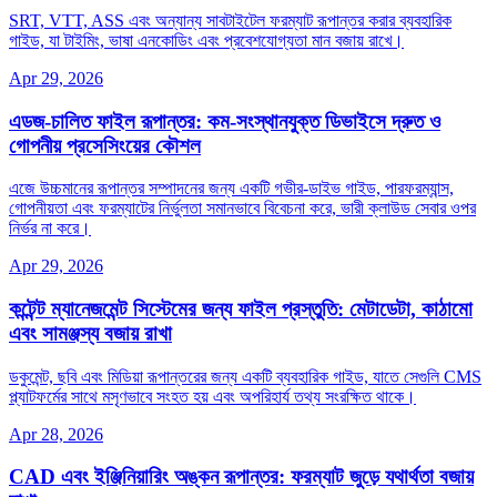
SRT, VTT, ASS এবং অন্যান্য সাবটাইটেল ফরম্যাট রূপান্তর করার ব্যবহারিক
গাইড, যা টাইমিং, ভাষা এনকোডিং এবং প্রবেশযোগ্যতা মান বজায় রাখে।
Apr 29, 2026
এডজ‑চালিত ফাইল রূপান্তর: কম‑সংস্থানযুক্ত ডিভাইসে দ্রুত ও
গোপনীয় প্রসেসিংয়ের কৌশল
এজে উচ্চমানের রূপান্তর সম্পাদনের জন্য একটি গভীর‑ডাইভ গাইড, পারফরম্যান্স,
গোপনীয়তা এবং ফরম্যাটের নির্ভুলতা সমানভাবে বিবেচনা করে, ভারী ক্লাউড সেবার ওপর
নির্ভর না করে।
Apr 29, 2026
কন্টেন্ট ম্যানেজমেন্ট সিস্টেমের জন্য ফাইল প্রস্তুতি: মেটাডেটা, কাঠামো
এবং সামঞ্জস্য বজায় রাখা
ডকুমেন্ট, ছবি এবং মিডিয়া রূপান্তরের জন্য একটি ব্যবহারিক গাইড, যাতে সেগুলি CMS
প্ল্যাটফর্মের সাথে মসৃণভাবে সংহত হয় এবং অপরিহার্য তথ্য সংরক্ষিত থাকে।
Apr 28, 2026
CAD এবং ইঞ্জিনিয়ারিং অঙ্কন রূপান্তর: ফরম্যাট জুড়ে যথার্থতা বজায়