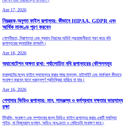
কৌশল এবং ওয়ার্কফ্লো ধাপগুলি।
Apr 17, 2026
নিয়ন্ত্রক‑অনুগত ফাইল রূপান্তর: কীভাবে HIPAA, GDPR এবং
আর্থিক মানদণ্ড পূরণ করবেন
গোপনীয়তা, নিরাপত্তা এবং প্রধান নিয়মের অডিট প্রয়োজনীয়তা পূরণ করে নথি
রূপান্তরের ব্যবহারিক ধাপগুলি।
Apr 16, 2026
অ্যানোটেশন অক্ষত রাখা: পর্যালোচিত নথি রূপান্তরের কৌশলসমূহ
ফরম্যাটের মধ্যে ফাইল স্থানান্তর করার সময় মন্তব্য, হাইলাইট এবং মার্কআপ কীভাবে
সংরক্ষণ করবেন যাতে গুরুত্বপূর্ণ প্রতিক্রিয়া হারিয়ে না যায়।
Apr 16, 2026
পেশাদার ভিডিও রূপান্তর: মান, সামঞ্জস্য ও কর্মপ্রবাহ দক্ষতার ভারসাম্য
রক্ষা
স্ট্রিমিং, সংরক্ষণ এবং সম্পাদনার জন্য ভিডিও ফাইল রূপান্তর করার একটি সমন্বিত
গাইড, যা ভিজ্যুয়াল গুণমান, অডিও অখণ্ডতা ও মেটাডেটা সংরক্ষণ করে।