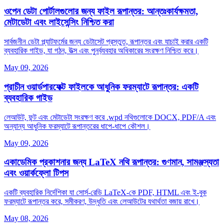
ওপেন ডেটা পোর্টালগুলোর জন্য ফাইল রূপান্তর: আন্তঃকার্যক্ষমতা,
মেটাডেটা এবং লাইসেন্সিং নিশ্চিত করা
সার্বজনীন ডেটা প্ল্যাটফর্মের জন্য ডেটাসেট প্রস্তুত, রূপান্তর এবং যাচাই করার একটি
ব্যবহারিক গাইড, যা গঠন, উত্স এবং পুনর্ব্যবহার অধিকারের সংরক্ষণ নিশ্চিত করে।
May 09, 2026
প্রাচীন ওয়ার্ডপারফেক্ট ফাইলকে আধুনিক ফরম্যাটে রূপান্তর: একটি
ব্যবহারিক গাইড
লেআউট, ফন্ট এবং মেটাডেটা সংরক্ষণ করে .wpd নথিগুলোকে DOCX, PDF/A এবং
অন্যান্য আধুনিক ফরম্যাটে রূপান্তরের ধাপে‑ধাপে কৌশল।
May 09, 2026
একাডেমিক প্রকাশনার জন্য LaTeX নথি রূপান্তর: গুণমান, সামঞ্জস্যতা
এবং ওয়ার্কফ্লো টিপস
একটি ব্যবহারিক নির্দেশিকা যা সোর্স‑রেডি LaTeX‑কে PDF, HTML এবং ই‑বুক
ফরম্যাটে রূপান্তর করে, সমীকরণ, উদ্ধৃতি এবং লেআউটের যথার্থতা বজায় রাখে।
May 08, 2026