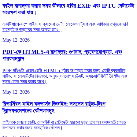
ফাইল রূপান্তর করার সময় কীভাবে ছবির EXIF এবং IPTC মেটাডেটা
সংরক্ষণ করা যায়।
একটি ধাপে‑ধাপে গাইড যা ক্যামেরা ডেটা, লোকেশন ট্যাগ এবং অধিকার তথ্যকে ছবি
ফরম্যাট রূপান্তরের সময় অক্ষত রাখে।
May 12, 2026
PDF-কে HTML5-এ রূপান্তর: গুণমান, প্রবেশযোগ্যতা, এবং
পারফরম্যান্স
PDF নথিগুলি ওয়েব‑রেডি HTML5 পৃষ্ঠায় রূপান্তর করার জন্য একটি ব্যবহারিক
গাইড, যা লেআউটের নির্ভুলতা, অনুসন্ধানযোগ্য টেক্সট, অ্যাক্সেসিবিলিটি বৈশিষ্ট্য এবং
দ্রুত লোড সময় বজায় রাখে।
May 12, 2026
রিভার্সিবল ফাইল কনভার্সন ডিজাইন: লসলেস রাউন্ড‑ট্রিপ
ট্রান্সফরমেশনের কৌশলসমূহ
ফাইলকে কোনো ডেটা, লেআউট বা মেটাডেটা হারানো ছাড়া তার মূল ফরম্যাটে ফেরত
রূপান্তর করার জন্য ব্যবহারিক কৌশল।