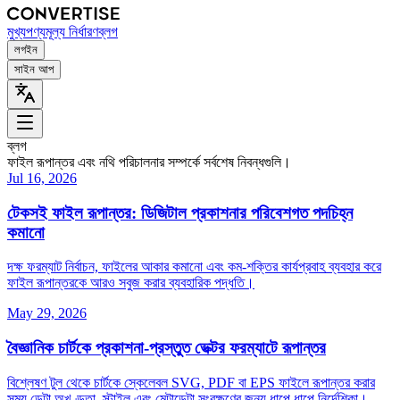
মুখ্য
পণ্য
মূল্য নির্ধারণ
ব্লগ
লগইন
সাইন আপ
ব্লগ
ফাইল রূপান্তর এবং নথি পরিচালনার সম্পর্কে সর্বশেষ নিবন্ধগুলি।
Jul 16, 2026
টেকসই ফাইল রূপান্তর: ডিজিটাল প্রকাশনার পরিবেশগত পদচিহ্ন
কমানো
দক্ষ ফরম্যাট নির্বাচন, ফাইলের আকার কমানো এবং কম‑শক্তির কার্যপ্রবাহ ব্যবহার করে
ফাইল রূপান্তরকে আরও সবুজ করার ব্যবহারিক পদ্ধতি।
May 29, 2026
বৈজ্ঞানিক চার্টকে প্রকাশনা‑প্রস্তুত ভেক্টর ফরম্যাটে রূপান্তর
বিশ্লেষণ টুল থেকে চার্টকে স্কেলেবল SVG, PDF বা EPS ফাইলে রূপান্তর করার
সময় ডেটা অখণ্ডতা, স্টাইল এবং মেটাডেটা সংরক্ষণের জন্য ধাপে ধাপে নির্দেশিকা।