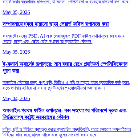
যাচাই করার ব্যবহারিক ধাপগুলো, যা সততা, গোপনীয়তা ও ব্যবহারযোগ্যতা রক্ষা করে।
May 05, 2026
সম্পাদনাযোগ্যতা হারানো ছাড়া লেয়ার্ড ফাইল রূপান্তর করা
ফরম্যাটের মধ্যে PSD, AI এবং লেয়ারযুক্ত PDF ফাইল স্থানান্তর করার সময়
লেয়ার, মাস্ক এবং ভেক্টর ডেটা সংরক্ষণের ব্যবহারিক কৌশল।
May 05, 2026
ই‑কমার্স অ্যাসেট রূপান্তর: মান বজায় রেখে প্ল্যাটফর্ম স্পেসিফিকেশন
পূরণ করা
অনলাইন স্টোরের জন্য পণ্য ছবি, ভিডিও ও নথি রূপান্তর করার ব্যবহারিক কর্মপ্রবাহ,
যাতে গুণমান হারিয়ে না যায় বা প্ল্যাটফর্মের প্রয়োজনীয়তা ভঙ্গ না হয়।
May 04, 2026
অফলাইন‑প্রথম ফাইল রূপান্তর: কম সংযোগের পরিবেশে দ্রুত এবং
নির্ভরযোগ্য কন্টেন্ট সরবরাহের কৌশল
দলিল, ছবি ও মিডিয়া প্রস্তুত করার ব্যবহারিক পদ্ধতিগুলি, যাতে সেগুলো অফলাইনেও
নির্বিঘ্নে কাজ করে, হালকা থাকে এবং মূলের সত্যতা বজায় রাখে।