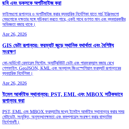
ছবি এবং ডকসকে অপটিমাইজ করা
ফাইলগুলো রূপান্তর ও অপটিমাইজ করার ব্যবহারিক নির্দেশিকা যাতে সার্চ ইঞ্জিনগুলো
সেগুলোকে দক্ষতার সঙ্গে সূচিকরণ করতে পারে, একই সাথে গুণগত মান এবং ব্যবহারকারীর
অভিজ্ঞতা বজায় থাকে।
Apr 26, 2026
GIS ডেটা রূপান্তর: ফরম্যাট জুড়ে স্থানিক যথার্থতা এবং বৈশিষ্ট্য
সংরক্ষণ
কো‑অর্ডিনেট রেফারেন্স সিস্টেম, অ্যাট্রিবিউট ডেটা এবং পারফরম্যান্স বজায় রেখে
শেপফাইল, GeoJSON, KML এবং অন্যান্য জিওস্পেশিয়াল ফরম্যাট রূপান্তরের
ব্যবহারিক নির্দেশিকা।
Apr 26, 2026
ইমেল আর্কাইভ স্থানান্তর: PST, EML এবং MBOX সঠিকভাবে
রূপান্তর করা
PST, EML এবং MBOX ফরম্যাটের মধ্যে ইমেইল আর্কাইভ স্থানান্তর করার সময়
মেটাডেটা, সংযুক্তি, অনুসন্ধানক্ষমতা এবং কমপ্লায়েন্স সংরক্ষণ করার বাস্তবিক
নির্দেশাবলী।