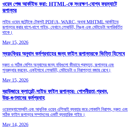
ওয়েব পেজ আর্কাইভ করা: HTML-কে সংরক্ষণ‑যোগ্য ফরম্যাটে
রূপান্তর
লাইভ ওয়েব কন্টেন্টকে টেকসই PDF/A, WARC, অথবা MHTML আর্কাইভে
রূপান্তর করার ধাপে‑ধাপে গাইড, যেখানে লেআউট, লিঙ্ক এবং মেটাডেটা অপরিবর্তিত
থাকে।
May 15, 2026
স্বয়ংক্রিয় অনুবাদ কর্মপ্রবাহের জন্য ফাইল রূপান্তরকে ভিত্তি হিসেবে
দ্রুত ও সঠিক মেশিন অনুবাদের জন্য নথিগুলো কীভাবে প্রস্তুত, রূপান্তর এবং
পুনরুদ্ধার করবেন, একইসাথে লেআউট, মেটাডেটা ও নিরাপত্তা বজায় রেখে।
May 15, 2026
ব্রাউজারে ক্লায়েন্ট‑সাইড ফাইল রূপান্তর: গোপনীয়তা‑প্রথম,
উচ্চ‑গুণমানের কর্মপ্রবাহ
ওয়েবঅ্যাসেম্বলি এবং আধুনিক ওয়েব এপিআই ব্যবহার করে লোকালি নিরাপদ, দ্রুত এবং
সঠিক ফাইল রূপান্তর সম্পাদনের একটি ব্যবহারিক গাইড।
May 14, 2026