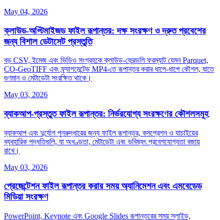
May 04, 2026
ক্লাউড‑অপ্টিমাইজড ফাইল রূপান্তর: দক্ষ সংরক্ষণ ও দ্রুত প্রবেশের
জন্য বিশাল ডেটাসেট প্রস্তুতি
বড় CSV, ইমেজ এবং ভিডিও সংগ্রহকে ক্লাউড‑ফ্রেন্ডলি ফরম্যাট যেমন Parquet,
CO‑GeoTIFF এবং ফ্র্যাগমেন্টেড MP4-তে রূপান্তর করার ধাপে‑ধাপে কৌশল, যাতে
গুণমান ও মেটাডেটা সংরক্ষিত থাকে।
May 03, 2026
ব্যাকআপ-প্রস্তুত ফাইল রূপান্তর: নির্ভরযোগ্য সংরক্ষণের কৌশলসমূহ
ব্যাকআপ এবং দুর্যোগ পুনরুদ্ধারের জন্য ফাইল রূপান্তর, কমপ্রেশন ও যাচাইয়ের
ব্যবহারিক পদ্ধতিগুলি, যা অখণ্ডতা, মেটাডেটা এবং ভবিষ্যৎ প্রবেশযোগ্যতা বজায়
রাখে।
May 03, 2026
প্রেজেন্টেশন ফাইল রূপান্তর করার সময় অ্যানিমেশন এবং এমবেডেড
মিডিয়া সংরক্ষণ
PowerPoint, Keynote এবং Google Slides রূপান্তরের সময় স্লাইড,