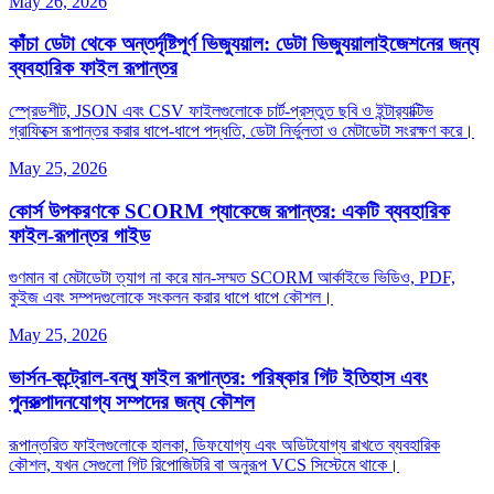
May 26, 2026
কাঁচা ডেটা থেকে অন্তর্দৃষ্টিপূর্ণ ভিজ্যুয়াল: ডেটা ভিজ্যুয়ালাইজেশনের জন্য
ব্যবহারিক ফাইল রূপান্তর
স্প্রেডশীট, JSON এবং CSV ফাইলগুলোকে চার্ট‑প্রস্তুত ছবি ও ইন্টার‌্যাক্টিভ
গ্রাফিক্সে রূপান্তর করার ধাপে‑ধাপে পদ্ধতি, ডেটা নির্ভুলতা ও মেটাডেটা সংরক্ষণ করে।
May 25, 2026
কোর্স উপকরণকে SCORM প্যাকেজে রূপান্তর: একটি ব্যবহারিক
ফাইল‑রূপান্তর গাইড
গুণমান বা মেটাডেটা ত্যাগ না করে মান‑সম্মত SCORM আর্কাইভে ভিডিও, PDF,
কুইজ এবং সম্পদগুলোকে সংকলন করার ধাপে ধাপে কৌশল।
May 25, 2026
ভার্সন‑কন্ট্রোল‑বন্ধু ফাইল রূপান্তর: পরিষ্কার গিট ইতিহাস এবং
পুনরুত্পাদনযোগ্য সম্পদের জন্য কৌশল
রূপান্তরিত ফাইলগুলোকে হালকা, ডিফযোগ্য এবং অডিটযোগ্য রাখতে ব্যবহারিক
কৌশল, যখন সেগুলো গিট রিপোজিটরি বা অনুরূপ VCS সিস্টেমে থাকে।