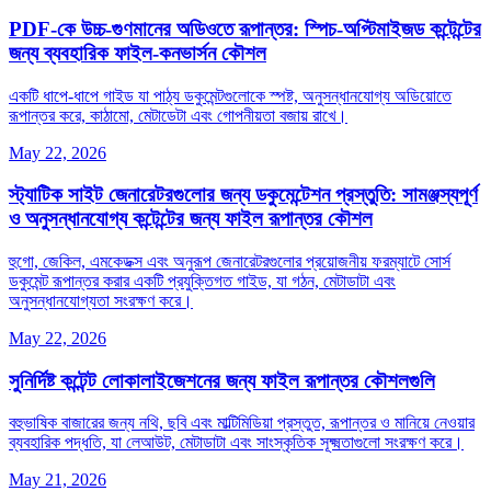
PDF-কে উচ্চ‑গুণমানের অডিওতে রূপান্তর: স্পিচ‑অপ্টিমাইজড কন্টেন্টের
জন্য ব্যবহারিক ফাইল‑কনভার্সন কৌশল
একটি ধাপে‑ধাপে গাইড যা পাঠ্য ডকুমেন্টগুলোকে স্পষ্ট, অনুসন্ধানযোগ্য অডিয়োতে
রূপান্তর করে, কাঠামো, মেটাডেটা এবং গোপনীয়তা বজায় রাখে।
May 22, 2026
স্ট্যাটিক সাইট জেনারেটরগুলোর জন্য ডকুমেন্টেশন প্রস্তুতি: সামঞ্জস্যপূর্ণ
ও অনুসন্ধানযোগ্য কন্টেন্টের জন্য ফাইল রূপান্তর কৌশল
হুগো, জেকিল, এমকেডক্স এবং অনুরূপ জেনারেটরগুলোর প্রয়োজনীয় ফরম্যাটে সোর্স
ডকুমেন্ট রূপান্তর করার একটি প্রযুক্তিগত গাইড, যা গঠন, মেটাডাটা এবং
অনুসন্ধানযোগ্যতা সংরক্ষণ করে।
May 22, 2026
সুনির্দিষ্ট কন্টেন্ট লোকালাইজেশনের জন্য ফাইল রূপান্তর কৌশলগুলি
বহুভাষিক বাজারের জন্য নথি, ছবি এবং মাল্টিমিডিয়া প্রস্তুত, রূপান্তর ও মানিয়ে নেওয়ার
ব্যবহারিক পদ্ধতি, যা লেআউট, মেটাডাটা এবং সাংস্কৃতিক সূক্ষ্মতাগুলো সংরক্ষণ করে।
May 21, 2026