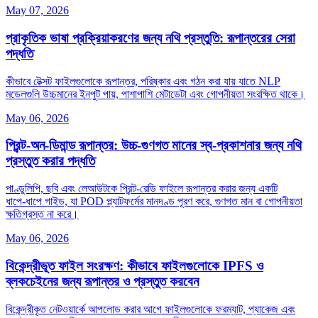
May 07, 2026
প্রাকৃতিক ভাষা প্রক্রিয়াকরণের জন্য নথি প্রস্তুতি: রূপান্তরের সেরা
পদ্ধতি
কীভাবে টেক্সট ফাইলগুলোকে রূপান্তর, পরিষ্কার এবং গঠন করা যায় যাতে NLP
মডেলগুলি উচ্চমানের ইনপুট পায়, পাশাপাশি মেটাডেটা এবং গোপনীয়তা সংরক্ষিত থাকে।
May 06, 2026
প্রিন্ট‑অন‑ডিমান্ড রূপান্তর: উচ্চ‑গুণগত মানের স্ব‑প্রকাশনার জন্য নথি
প্রস্তুত করার পদ্ধতি
পাণ্ডুলিপি, ছবি এবং লেআউটকে প্রিন্ট‑রেডি ফাইলে রূপান্তর করার জন্য একটি
ধাপে‑ধাপে গাইড, যা POD প্ল্যাটফর্মের মানদণ্ড পূরণ করে, গুণগত মান বা গোপনীয়তা
ক্ষতিগ্রস্ত না করে।
May 06, 2026
বিকেন্দ্রীভূত ফাইল সংরক্ষণ: কীভাবে ফাইলগুলোকে IPFS ও
ব্লকচেইনের জন্য রূপান্তর ও প্রস্তুত করবেন
বিকেন্দ্রীকৃত নেটওয়ার্কে আপলোড করার আগে ফাইলগুলোকে ফরম্যাট, প্যাকেজ এবং