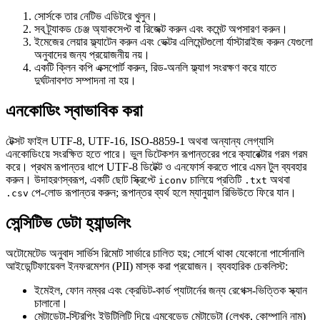
সোর্সকে তার নেটিভ এডিটরে খুলুন।
সব ট্র্যাকড চেঞ্জ
অ্যাকসেপ্ট
বা
রিজেক্ট
করুন এবং কমেন্ট অপসারণ করুন।
ইমেজের লেয়ার ফ্ল্যাটেন করুন এবং ভেক্টর এলিমেন্টগুলো র্যাস্টারাইজ করুন যেগুলো
অনুবাদের জন্য প্রয়োজনীয় নয়।
একটি ক্লিন কপি এক্সপোর্ট করুন, রিড‑অনলি ফ্ল্যাগ সংরক্ষণ করে যাতে
দুর্ঘটনাবশত সম্পাদনা না হয়।
এনকোডিং স্বাভাবিক করা
টেক্সট ফাইল UTF‑8, UTF‑16, ISO‑8859‑1 অথবা অন্যান্য লেগ্যাসি
এনকোডিংয়ে সংরক্ষিত হতে পারে। ভুল ডিটেকশন রূপান্তরের পরে ক্যারেক্টার গরম গরম
করে। প্রথম রূপান্তর ধাপে UTF‑8 ডিটেক্ট ও এনফোর্স করতে পারে এমন টুল ব্যবহার
করুন। উদাহরণস্বরূপ, একটি ছোট স্ক্রিপ্টে
চালিয়ে প্রতিটি
অথবা
iconv
.txt
পে-লোড রূপান্তর করুন; রূপান্তর ব্যর্থ হলে ম্যানুয়াল রিভিউতে ফিরে যান।
.csv
সেন্সিটিভ ডেটা হ্যান্ডলিং
অটোমেটেড অনুবাদ সার্ভিস রিমোট সার্ভারে চালিত হয়; সোর্সে থাকা যেকোনো পার্সোনালি
আইডেন্টিফায়েবল ইনফরমেশন (PII) মাস্ক করা প্রয়োজন। ব্যবহারিক চেকলিস্ট:
ইমেইল, ফোন নম্বর এবং ক্রেডিট‑কার্ড প্যাটার্নের জন্য রেগেক্স‑ভিত্তিক স্ক্যান
চালানো।
মেটাডেটা‑স্ট্রিপিং ইউটিলিটি দিয়ে এমবেডেড মেটাডেটা (লেখক, কোম্পানি নাম)