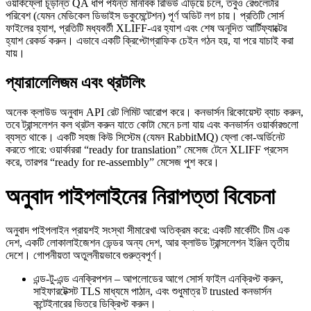
ওয়ার্কফ্লো চূড়ান্ত QA ধাপ পর্যন্ত মানবিক রিভিউ এড়িয়ে চলে, তবুও রেগুলেটরি
পরিবেশ (যেমন মেডিকেল ডিভাইস ডকুমেন্টেশন) পূর্ণ অডিট লগ চায়। প্রতিটি সোর্স
ফাইলের হ্যাশ, প্রতিটি মধ্যবর্তী XLIFF‑এর হ্যাশ এবং শেষ অনূদিত আর্টিফ্যাক্টের
হ্যাশ রেকর্ড করুন। এভাবে একটি ক্রিপ্টোগ্রাফিক চেইন গঠন হয়, যা পরে যাচাই করা
যায়।
প্যারালেলিজম এবং থ্রটলিং
অনেক ক্লাউড অনুবাদ API রেট লিমিট আরোপ করে। কনভার্সন রিকোয়েস্ট ব্যাচ করুন,
তবে ট্রান্সলেশন কল থ্রটল করুন যাতে কোটা মেনে চলা যায় এবং কনভার্সন ওয়ার্কারগুলো
ব্যস্ত থাকে। একটি সহজ কিউ সিস্টেম (যেমন RabbitMQ) ফ্লো কো-অর্ডিনেট
করতে পারে: ওয়ার্কাররা “ready for translation” মেসেজ টেনে XLIFF প্রসেস
করে, তারপর “ready for re‑assembly” মেসেজ পুশ করে।
অনুবাদ পাইপলাইনের নিরাপত্তা বিবেচনা
অনুবাদ পাইপলাইন প্রায়শই সংস্থা সীমারেখা অতিক্রম করে: একটি মার্কেটিং টিম এক
দেশ, একটি লোকালাইজেশন ভেন্ডর অন্য দেশ, আর ক্লাউড ট্রান্সলেশন ইঞ্জিন তৃতীয়
দেশে। গোপনীয়তা অতুলনীয়ভাবে গুরুত্বপূর্ণ।
এন্ড‑টু‑এন্ড এনক্রিপশন
– আপলোডের আগে সোর্স ফাইল এনক্রিপ্ট করুন,
সাইফারটেক্সট TLS মাধ্যমে পাঠান, এবং শুধুমাত্র ট trusted কনভার্সন
কন্টেইনারের ভিতরে ডিক্রিপ্ট করুন।