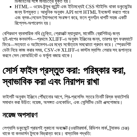
ডিজাইনের সঙ্গে মানচিত্রে যুক্ত হয়।
HTML
– ওয়েব‑উন্মুখ কন্টেন্ট এবং ইতিমধ্যেই CSS স্টাইলিং থাকা ডকুমেন্টের
জন্য উপযুক্ত। আধুনিক অনুবাদ API গুলো HTML ইনজেস্ট করতে পারে
এবং ব্লক‑লেভেল ট্যাগগুলো সংরক্ষণ করে, ফলে পুনর্গঠন ধাপটি সহজ একটি
রিপ্লেস‑অপারেশন হয়।
বেশিরভাগ ব্যবসায়িক নথি (চুক্তি, প্রোডাক্ট ম্যানুয়াল, মার্কেটিং ব্রোশিউর) জন্য
দুই‑ধাপের কনভার্সন—প্রথমে
XLIFF
‑এ অনুবাদ ইঞ্জিনের জন্য, তারপর মূল ফরম্যাটে
ফিরে—সত্যতা ও অটোমেশন-এর মধ্যে সর্বোত্তম সমঝোতা প্রদান করে। স্প্রেডশিট
ডেটা নিয়ে কাজ করার সময়, CSV‑কে
XLIFF
‑এ কাস্টম ম্যাপিং লেয়ার সহ রূপান্তর
করলে সেল কোঅর্ডিনেট ও ফর্মুলা বজায় থাকে।
সোর্স ফাইল প্রস্তুত করা: পরিষ্কার করা,
স্বাভাবিক করা এবং নিরাপদ রাখা
ফাইলটি অনুবাদ ইঞ্জিনে পৌঁছানোর আগে, প্রি‑প্রসেসিং স্তরে তিনটি রিস্ক ক্যাটেগরি
সমাধান করা উচিত:
নয়েজ
,
অসঙ্গত এনকোডিং
, এবং
সেন্সিটিভ ডেটা এক্সপোজার
।
নয়েজ অপসারণ
লেগ্যাসি ডকুমেন্টে প্রায়শই লুকানো অবজেক্ট (ওয়াটারমার্ক, রিভিশন মার্ক, ট্র্যাকড চেঞ্জ)
থাকে যা কনভার্সন টুলকে বিভ্রান্ত করে। বাস্তবিক পদ্ধতি: