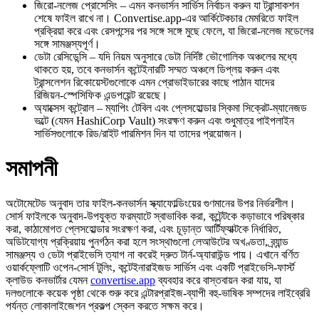
জিরো‑নলেজ প্রোসেসিং
– এমন কনভার্সন সার্ভিস নির্বাচন করুন যা ট্রান্সাকশন
শেষে ফাইল রাখে না। Convertise.app‑এর আর্কিটেকচার মেমরিতে ফাইল
প্রক্রিয়া করে এবং রেসপন্সের পর সঙ্গে সঙ্গে মুছে ফেলে, যা জিরো‑নলেজ মডেলের
সঙ্গে সামঞ্জস্যপূর্ণ।
ডেটা রেসিডেন্সি
– যদি নিয়ম অনুসারে ডেটা নির্দিষ্ট ভৌগোলিক অঞ্চলের মধ্যে
থাকতে হয়, তবে কনভার্সন কন্টেইনারটি সম্মত অঞ্চলে ডিপ্লয় করুন এবং
ট্রান্সলেশন রিকোয়েস্টগুলোকে এমন প্রোভাইডারের কাছে পাঠান যাদের
রিজিয়ন‑স্পেসিফিক এন্ডপয়েন্ট রয়েছে।
অ্যাক্সেস কন্ট্রোল
– ম্যাপিং টেবিল এবং প্লেসহোল্ডার স্কিমা সিক্রেট‑ম্যানেজড
ভল্টে (যেমন HashiCorp Vault) সংরক্ষণ করুন এবং শুধুমাত্র পাইপলাইন
সার্ভিসগুলোকে রিড/রাইট পারমিশন দিন যা তাদের প্রয়োজন।
সমাপনী
অটোমেটেড অনুবাদ তার ফাইল‑কনভার্সন স্ক্যাফোল্ডিংয়ের গুণমানের উপর নির্ভরশীল।
সোর্স ফাইলকে অনুবাদ‑উপযুক্ত ফরম্যাটে স্বাভাবিক করা, কন্টেন্টকে কড়াভাবে পরিষ্কার
করা, কাঠামোগত প্লেসহোল্ডার সংরক্ষণ করা, এবং চূড়ান্ত আর্টিফ্যাক্টকে নির্ধারিত,
অডিটযোগ্য প্রক্রিয়ায় পুনর্গঠন করা হলে সংস্থাগুলো লেআউটের অখণ্ডতা, ব্র্যান্ড
সামঞ্জস্য ও ডেটা প্রাইভেসি ত্যাগ না করেই দ্রুত টার্ন‑অ্যারাউন্ড পায়। এখানে বর্ণিত
ওয়ার্কফ্লোটি ওপেন‑সোর্স টুলিং, কন্টেইনারাইজড সার্ভিস এবং একটি প্রাইভেসি‑ফার্স্ট
ক্লাউড কনভার্টার যেমন
convertise.app
ব্যবহার করে বাস্তবায়ন করা যায়, যা
দলগুলোকে কয়েক পৃষ্ঠা থেকে শুরু করে এন্টারপ্রাইজ‑ব্যাপী বহু‑ভাষিক সম্পদের লাইব্রেরি
পর্যন্ত লোকালাইজেশন প্রকল্প স্কেল করতে সক্ষম করে।