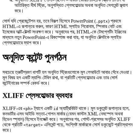
অতিরিক্ত দীর্ঘ স্ট্রিং, অনুপস্থিত প্লেসহোল্ডার অথবা অনূদিত সেগমেন্ট ফ্ল্যাগ
করে।
সোর্স যদি প্রেজেন্টেশন হয়, তবে বিকল্প হিসেবে PowerPoint (
) প্রথমে
.pptx
HTML‑এ রূপান্তর করুন, কারণ HTML স্লাইড শিরোনাম, স্পিকার নোট এবং
ইমেজের আল্ট‑টেক্সট সংরক্ষণ করে। অনুবাদের পর, HTML‑কে টেমপ্লেটিং ইঞ্জিনের
মাধ্যমে নতুন PowerPoint‑এ রিকম্পোজ করা যায়, যা অনূদিত টেক্সটকে স্লাইড
প্লেসহোল্ডারে ম্যাপ করে।
অনূদিত কন্টেন্ট পুনর্গঠন
সবচেয়ে ত্রুটিপ্রবণ ধাপটি হল অনূদিত স্ট্রিংগুলোকে মূল লেআউটে আবার সেঁধে দেওয়া।
মূল বিষয় হল একটি
ম্যাপিং টেবিল
রাখা, যা প্রতিটি প্লেসহোল্ডার এবং তার সোর্স
কন্টেইনারের সম্পর্ক রেকর্ড করে।
XLIFF প্লেসহোল্ডার ব্যবহার
XLIFF‑এর
ট্যাগে একটি
অ্যাট্রিবিউট থাকে। মূল ডকুমেন্ট রূপান্তর হলে,
<ph>
id
কনভার্টার এসব আইডি সত্তা‑গোপন মার্কার (যেমন কাস্টম XML নেমস্পেস অথবা
হিডেন স্প্যান) হিসেবে ইনজেক্ট করে। অনুবাদের পর, পোস্ট‑প্রসেসর অনূদিত XLIFF
থেকে প্রতিটি
এলিমেন্ট পড়ে, সংশ্লিষ্ট মার্কারকে সোর্স ডকুমেন্টে প্রতিস্থাপন
<target>
করে।