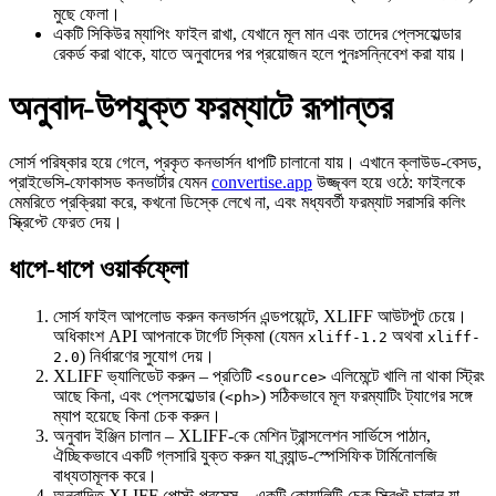
মুছে ফেলা।
একটি সিকিউর ম্যাপিং ফাইল রাখা, যেখানে মূল মান এবং তাদের প্লেসহোল্ডার
রেকর্ড করা থাকে, যাতে অনুবাদের পর প্রয়োজন হলে পুনঃসন্নিবেশ করা যায়।
অনুবাদ‑উপযুক্ত ফরম্যাটে রূপান্তর
সোর্স পরিষ্কার হয়ে গেলে, প্রকৃত কনভার্সন ধাপটি চালানো যায়। এখানে ক্লাউড‑বেসড,
প্রাইভেসি‑ফোকাসড কনভার্টার যেমন
convertise.app
উজ্জ্বল হয়ে ওঠে: ফাইলকে
মেমরিতে প্রক্রিয়া করে, কখনো ডিস্কে লেখে না, এবং মধ্যবর্তী ফরম্যাট সরাসরি কলিং
স্ক্রিপ্টে ফেরত দেয়।
ধাপে‑ধাপে ওয়ার্কফ্লো
সোর্স ফাইল আপলোড
করুন কনভার্সন এন্ডপয়েন্টে, XLIFF আউটপুট চেয়ে।
অধিকাংশ API আপনাকে টার্গেট স্কিমা (যেমন
অথবা
xliff-1.2
xliff-
) নির্ধারণের সুযোগ দেয়।
2.0
XLIFF ভ্যালিডেট
করুন – প্রতিটি
এলিমেন্টে খালি না থাকা স্ট্রিং
<source>
আছে কিনা, এবং প্লেসহোল্ডার (
) সঠিকভাবে মূল ফরম্যাটিং ট্যাগের সঙ্গে
<ph>
ম্যাপ হয়েছে কিনা চেক করুন।
অনুবাদ ইঞ্জিন চালান
– XLIFF-কে মেশিন ট্রান্সলেশন সার্ভিসে পাঠান,
ঐচ্ছিকভাবে একটি গ্লসারি যুক্ত করুন যা ব্র্যান্ড‑স্পেসিফিক টার্মিনোলজি
বাধ্যতামূলক করে।
অনুবাদিত XLIFF পোস্ট‑প্রসেস
– একটি কোয়ালিটি‑চেক স্ক্রিপ্ট চালান যা