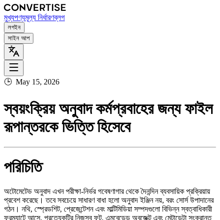
মুখ্য
পণ্য
মূল্য নির্ধারণ
ব্লগ
লগইন
সাইন আপ
🕒
May 15, 2026
স্বয়ংক্রিয় অনুবাদ কর্মপ্রবাহের জন্য ফাইল
রূপান্তরকে ভিত্তি হিসেবে
পরিচিতি
অটোমেটেড অনুবাদ এখন পরীক্ষা‑নির্ভর গবেষণাগার থেকে দৈনন্দিন ব্যবসায়িক প্রক্রিয়ায়
প্রবেশ করেছে। তবে সবচেয়ে সাধারণ বাধা হলো অনুবাদ ইঞ্জিন নয়, বরং সোর্স উপাদানের
গঠন। নথি, স্প্রেডশিট, প্রেজেন্টেশন এবং মাল্টিমিডিয়া সম্পদগুলো বিভিন্ন স্বত্বাধিকারী
ফরম্যাটে আসে, প্রত্যেকটির নিজস্ব ফন্ট, এমবেডেড অবজেক্ট এবং মেটাডেটা সংক্রান্ত