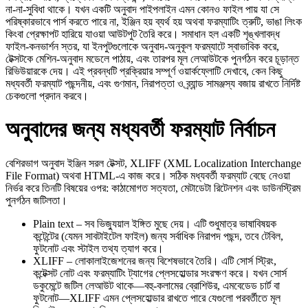
না-না‑সুবিধা থাকে। যখন একটি অনুবাদ পাইপলাইন এমন কোনও ফাইল পায় যা সে
পরিষ্কারভাবে পার্স করতে পারে না, ইঞ্জিন হয় ব্যর্থ হয় অথবা ফরম্যাটিং ত্রুটি, ভাঙা লিংক
কিংবা প্রেক্ষাপট হারিয়ে যাওয়া আউটপুট তৈরি করে। সমাধান হল একটি শৃঙ্খলাবদ্ধ
ফাইল‑কনভার্শন স্তর, যা ইনপুটগুলোকে অনুবাদ‑অনুকূল ফরম্যাটে স্বাভাবিক করে,
টেক্সটকে মেশিন‑অনুবাদ মডেলে পাঠায়, এবং তারপর মূল লেআউটকে পুনর্গঠন করে চূড়ান্ত
রিভিউয়ারকে দেয়। এই প্রবন্ধটি প্রক্রিয়ার সম্পূর্ণ ওয়ার্কফ্লোটি দেখাবে, কেন কিছু
মধ্যবর্তী ফরম্যাট পছন্দনীয়, এবং গুণমান, নিরাপত্তা ও ব্র্যান্ড সামঞ্জস্য বজায় রাখতে নির্দিষ্ট
চেকগুলো প্রদান করবে।
অনুবাদের জন্য মধ্যবর্তী ফরম্যাট নির্বাচন
বেশিরভাগ অনুবাদ ইঞ্জিন সরল টেক্সট, XLIFF (XML Localization Interchange
File Format) অথবা HTML-এ কাজ করে। সঠিক মধ্যবর্তী ফরম্যাট বেছে নেওয়া
নির্ভর করে তিনটি বিষয়ের ওপর: কাঠামোগত সত্যতা, মেটাডেটা রিটেনশন এবং ডাউনস্ট্রিম
পুনর্গঠন জটিলতা।
Plain text
– সব ভিজ্যুয়াল ইঙ্গিত মুছে দেয়। এটি শুধুমাত্র ভাষাবিষয়ক
কন্টেন্টের (যেমন সাবটাইটেল ফাইল) জন্য সর্বাধিক নিরাপদ পছন্দ, তবে টেবিল,
ফুটনোট এবং স্টাইল তথ্য ত্যাগ করে।
XLIFF
– লোকালাইজেশনের জন্য বিশেষভাবে তৈরি। এটি সোর্স স্ট্রিং,
কন্টেক্সট নোট এবং ফরম্যাটিং ট্যাগের প্লেসহোল্ডার সংরক্ষণ করে। যখন সোর্স
ডকুমেন্টে জটিল লেআউট থাকে—বহু‑কলামের ব্রোশিউর, এমবেডেড চার্ট বা
ফুটনোট—XLIFF এমন প্লেসহোল্ডার রাখতে পারে যেগুলো পরবর্তীতে মূল