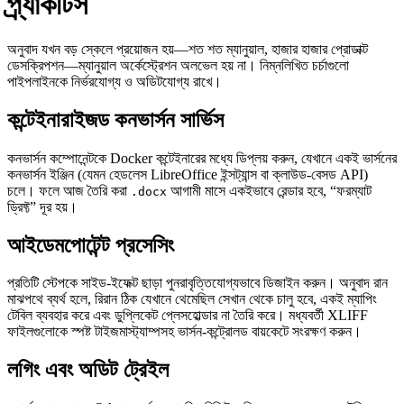
প্র্যাকটিস
অনুবাদ যখন বড় স্কেলে প্রয়োজন হয়—শত শত ম্যানুয়াল, হাজার হাজার প্রোডাক্ট
ডেসক্রিপশন—ম্যানুয়াল অর্কেস্ট্রেশন অলভেল হয় না। নিম্নলিখিত চর্চাগুলো
পাইপলাইনকে নির্ভরযোগ্য ও অডিটযোগ্য রাখে।
কন্টেইনারাইজড কনভার্সন সার্ভিস
কনভার্সন কম্পোনেন্টকে Docker কন্টেইনারের মধ্যে ডিপ্লয় করুন, যেখানে একই ভার্সনের
কনভার্সন ইঞ্জিন (যেমন হেডলেস LibreOffice ইন্সট্যান্স বা ক্লাউড‑বেসড API)
চলে। ফলে আজ তৈরি করা
আগামী মাসে একইভাবে রেন্ডার হবে, “ফরম্যাট
.docx
ড্রিফ্ট” দূর হয়।
আইডেমপোটেন্ট প্রসেসিং
প্রতিটি স্টেপকে সাইড‑ইফেক্ট ছাড়া পুনরাবৃত্তিযোগ্যভাবে ডিজাইন করুন। অনুবাদ রান
মাঝপথে ব্যর্থ হলে, রিরান ঠিক যেখানে থেমেছিল সেখান থেকে চালু হবে, একই ম্যাপিং
টেবিল ব্যবহার করে এবং ডুপ্লিকেট প্লেসহোল্ডার না তৈরি করে। মধ্যবর্তী XLIFF
ফাইলগুলোকে স্পষ্ট টাইজমাস্ট্যাম্পসহ ভার্সন‑কন্ট্রোলড বায়কেটে সংরক্ষণ করুন।
লগিং এবং অডিট ট্রেইল