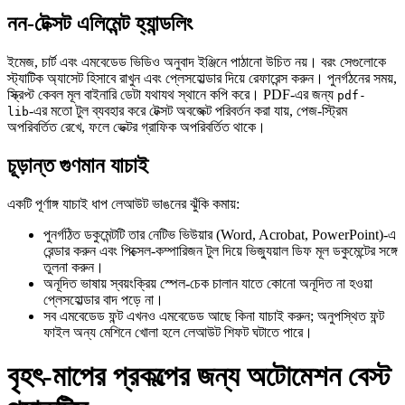
নন‑টেক্সট এলিমেন্ট হ্যান্ডলিং
ইমেজ, চার্ট এবং এমবেডেড ভিডিও অনুবাদ ইঞ্জিনে পাঠানো উচিত নয়। বরং সেগুলোকে
স্ট্যাটিক অ্যাসেট হিসাবে রাখুন এবং প্লেসহোল্ডার দিয়ে রেফারেন্স করুন। পুনর্গঠনের সময়,
স্ক্রিপ্ট কেবল মূল বাইনারি ডেটা যথাযথ স্থানে কপি করে। PDF‑এর জন্য
pdf-
‑এর মতো টুল ব্যবহার করে টেক্সট অবজেক্ট পরিবর্তন করা যায়, পেজ‑স্ট্রিম
lib
অপরিবর্তিত রেখে, ফলে ভেক্টর গ্রাফিক অপরিবর্তিত থাকে।
চূড়ান্ত গুণমান যাচাই
একটি পূর্ণাঙ্গ যাচাই ধাপ লেআউট ভাঙনের ঝুঁকি কমায়:
পুনর্গঠিত ডকুমেন্টটি তার নেটিভ ভিউয়ার (Word, Acrobat, PowerPoint)‑এ
রেন্ডার করুন এবং পিক্সেল‑কম্পারিজন টুল দিয়ে ভিজ্যুয়াল ডিফ মূল ডকুমেন্টের সঙ্গে
তুলনা করুন।
অনূদিত ভাষায় স্বয়ংক্রিয় স্পেল‑চেক চালান যাতে কোনো অনূদিত না হওয়া
প্লেসহোল্ডার বাদ পড়ে না।
সব এমবেডেড ফন্ট এখনও এমবেডেড আছে কিনা যাচাই করুন; অনুপস্থিত ফন্ট
ফাইল অন্য মেশিনে খোলা হলে লেআউট শিফট ঘটাতে পারে।
বৃহৎ‑মাপের প্রকল্পের জন্য অটোমেশন বেস্ট