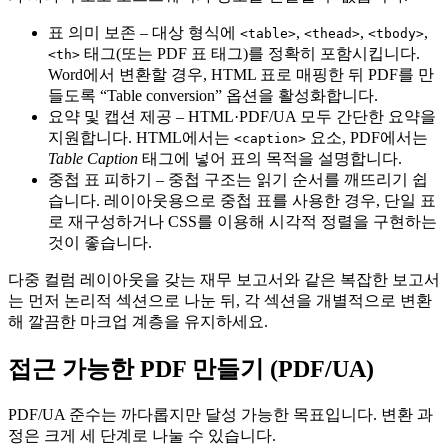
표 의미 보존
– 대상 형식에
,
,
,
<table>
<thead>
<tbody>
태그(또는 PDF 표 태그)를 정확히 포함시킵니다.
<th>
Word에서 변환할 경우, HTML 표로 매핑한 뒤 PDF를 만
들도록 “Table conversion” 옵션을 활성화합니다.
요약 및 캡션 제공
– HTML·PDF/UA 모두 간단한 요약을
지원합니다. HTML에서는
요소, PDF에서는
<caption>
Table Caption
태그에 넣어 표의 목적을 설명합니다.
중첩 표 피하기
– 중첩 구조는 읽기 순서를 깨뜨리기 쉽
습니다. 레이아웃용으로 중첩 표를 사용한 경우, 단일 표
로 재구성하거나 CSS를 이용해 시각적 정렬을 구현하는
것이 좋습니다.
다중 컬럼 레이아웃을 갖는 재무 보고서와 같은 복잡한 보고서
는 먼저 논리적 섹션으로 나눈 뒤, 각 섹션을 개별적으로 변환
해 깔끔한 마크업 계층을 유지하세요.
접근 가능한 PDF 만들기 (PDF/UA)
PDF/UA 준수는 까다롭지만 달성 가능한 목표입니다. 변환 과
정은 크게 세 단계로 나눌 수 있습니다.