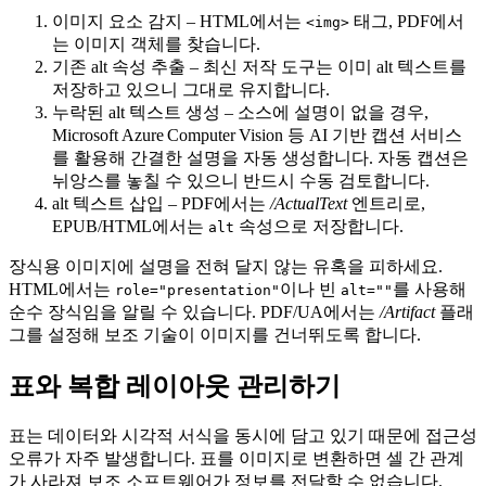
이미지 요소 감지
– HTML에서는
태그, PDF에서
<img>
는 이미지 객체를 찾습니다.
기존 alt 속성 추출
– 최신 저작 도구는 이미 alt 텍스트를
저장하고 있으니 그대로 유지합니다.
누락된 alt 텍스트 생성
– 소스에 설명이 없을 경우,
Microsoft Azure Computer Vision 등 AI 기반 캡션 서비스
를 활용해 간결한 설명을 자동 생성합니다. 자동 캡션은
뉘앙스를 놓칠 수 있으니 반드시 수동 검토합니다.
alt 텍스트 삽입
– PDF에서는
/ActualText
엔트리로,
EPUB/HTML에서는
속성으로 저장합니다.
alt
장식용 이미지에 설명을 전혀 달지 않는 유혹을 피하세요.
HTML에서는
이나 빈
를 사용해
role="presentation"
alt=""
순수 장식임을 알릴 수 있습니다. PDF/UA에서는
/Artifact
플래
그를 설정해 보조 기술이 이미지를 건너뛰도록 합니다.
표와 복합 레이아웃 관리하기
표는 데이터와 시각적 서식을 동시에 담고 있기 때문에 접근성
오류가 자주 발생합니다. 표를 이미지로 변환하면 셀 간 관계
가 사라져 보조 소프트웨어가 정보를 전달할 수 없습니다.