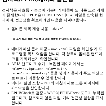
전자책은 재흐름 가능성이 기본이기 때문에 또 다른 도전 과제
가 존재합니다. EPUB은 HTML·CSS·이미지 파일을 압축한 형
태이며, 접근성을 확보하려면 다음을 지켜야 합니다.
올바른 제목 계층 사용
–
~`
<h1>
` 태그가 장과 절의 논리적 개요를 정확히 반영하도록 합니다.
내비게이션 문서 제공
–
파일은 화면 읽기 프
nav.xhtml
로그램용 목차 역할을 합니다. 각 항목이 올바른 랜드마
크를 가리키는지 확인합니다.
ARIA 랜드마크 추가
– 복잡한 페이지에서는
,
,
role="navigation"
role="main"
등을 넣어 사용자가 주요 섹션으
role="complementary"
로 빠르게 이동할 수 있게 합니다.
이미지 설명 포함
– PDF와 마찬가지로 모든 이미지에
속성을 삽입합니다.
alt
EPUBCheck로 검증
– W3C의 EPUBCheck 도구가 누락된
랜드마크, 참조되지 않은 파일, 기타 접근성 결함을 표시
합니다.