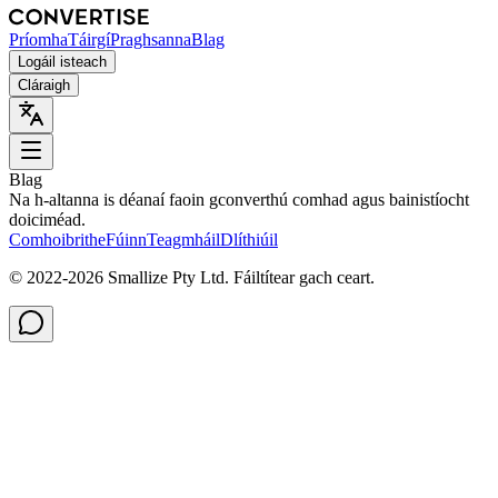
Príomha
Táirgí
Praghsanna
Blag
Logáil isteach
Cláraigh
Blag
Na h-altanna is déanaí faoin gconverthú comhad agus bainistíocht
doiciméad.
Comhoibrithe
Fúinn
Teagmháil
Dlíthiúil
© 2022-
2026
Smallize Pty Ltd.
Fáiltítear gach ceart.