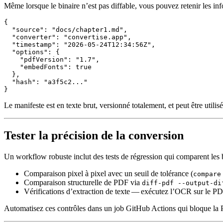
Même lorsque le binaire n’est pas diffable, vous pouvez retenir les i
{

  "source": "docs/chapter1.md",

  "converter": "convertise.app",

  "timestamp": "2026-05-24T12:34:56Z",

  "options": {

    "pdfVersion": "1.7",

    "embedFonts": true

  },

  "hash": "a3f5c2..."

Le manifeste est en texte brut, versionné totalement, et peut être utilis
Tester la précision de la conversion
Un workflow robuste inclut des
tests de régression
qui comparent les b
Comparaison pixel à pixel
avec un seuil de tolérance (
compare
Comparaison structurelle de PDF
via
diff-pdf --output-di
Vérifications d’extraction de texte
— exécutez l’OCR sur le PDF e
Automatisez ces contrôles dans un job GitHub Actions qui bloque la PR