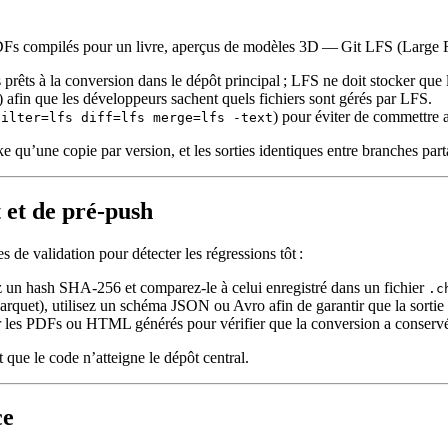
Fs compilés pour un livre, aperçus de modèles 3D — Git LFS (Large File
s prêts à la conversion dans le dépôt principal ; LFS ne doit stocker que
) afin que les développeurs sachent quels fichiers sont gérés par LFS.
) pour éviter de commettre a
filter=lfs diff=lfs merge=lfs -text
e qu’une copie par version, et les sorties identiques entre branches p
 et de pré‑push
es de validation
pour détecter les régressions tôt :
 un hash SHA‑256 et comparez‑le à celui enregistré dans un fichier
.c
quet), utilisez un schéma JSON ou Avro afin de garantir que la sortie r
les PDFs ou HTML générés pour vérifier que la conversion a conservé les 
 que le code n’atteigne le dépôt central.
ce