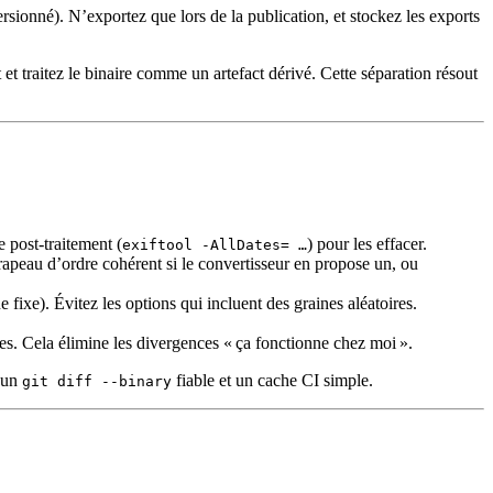
sionné). N’exportez que lors de la publication, et stockez les exports
raitez le binaire comme un artefact dérivé. Cette séparation résout
e post‑traitement (
) pour les effacer.
exiftool -AllDates= …
drapeau d’ordre cohérent si le convertisseur en propose un, ou
 fixe). Évitez les options qui incluent des graines aléatoires.
es. Cela élimine les divergences « ça fonctionne chez moi ».
t un
fiable et un cache CI simple.
git diff --binary