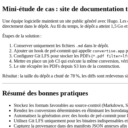
Mini‑étude de cas : site de documentation 
Une équipe logicielle maintient un site public généré avec Hugo. Les
directement dans le dépôt. Au fil du temps, le dépôt a atteint 1,5 Go e
Étapes de la solution
:
Conserver uniquement les fichiers
dans le dépôt.
.md
Ajouter un hook de pré‑commit qui appelle
p
convertise.app
Configurer Git LFS pour stocker les PDFs (
*.pdf filter=lf
Mettre en place un job CI qui exécute la même conversion, véri
Le site récupère les PDFs depuis S3 lors de la construction.
Résultat : la taille du dépôt a chuté de 78 %, les diffs sont redevenus 
Résumé des bonnes pratiques
Stockez les formats favorables au source‑control
(Markdown, SVG
Rendez les conversions déterministes
en éliminant les horodatag
Automatisez la génération
avec des hooks de pré‑commit pour les
Utilisez Git LFS
uniquement pour les binaires indispensables e
Capturez la provenance
dans des manifests JSON annexes afin de