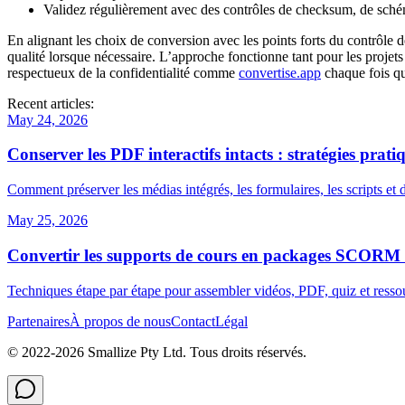
Validez régulièrement
avec des contrôles de checksum, de schém
En alignant les choix de conversion avec les points forts du contrôle de
qualité lorsque nécessaire. L’approche fonctionne tant pour les projets
respectueux de la confidentialité comme
convertise.app
chaque fois qu
Recent articles:
May 24, 2026
Conserver les PDF interactifs intacts : stratégies prat
Comment préserver les médias intégrés, les formulaires, les scripts et 
May 25, 2026
Convertir les supports de cours en packages SCORM : 
Techniques étape par étape pour assembler vidéos, PDF, quiz et ress
Partenaires
À propos de nous
Contact
Légal
© 2022-
2026
Smallize Pty Ltd.
Tous droits réservés.