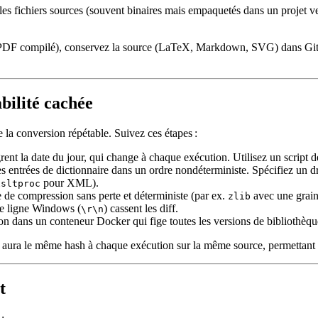
s fichiers sources (souvent binaires mais empaquetés dans un projet ver
 PDF compilé),
conservez la source
(LaTeX, Markdown, SVG) dans Git et t
bilité cachée
 la conversion répétable. Suivez ces étapes :
rent la date du jour, qui change à chaque exécution. Utilisez un script d
les entrées de dictionnaire dans un ordre nondéterministe. Spécifiez un 
pour XML).
xsltproc
 de compression sans perte et déterministe (par ex.
avec une graine
zlib
 de ligne Windows (
) cassent les diff.
\r\n
n dans un conteneur Docker qui fige toutes les versions de bibliothèqu
ant aura le même hash à chaque exécution sur la même source, permettan
t