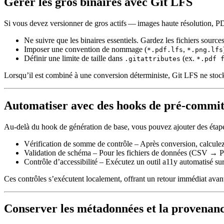
Gérer les gros binaires avec Git LFS
Si vous devez versionner de gros actifs — images haute résolution, PD
Ne suivre que les binaires essentiels
. Gardez les fichiers source
Imposer une convention de nommage
(
,
*.pdf.lfs
*.png.lfs
Définir une limite de taille
dans
(ex.
.gitattributes
*.pdf 
Lorsqu’il est combiné à une conversion déterministe, Git LFS ne stock
Automatiser avec des hooks de pré‑commit
Au‑delà du hook de génération de base, vous pouvez ajouter
des étap
Vérification de somme de contrôle
– Après conversion, calculez
Validation de schéma
– Pour les fichiers de données (CSV → Par
Contrôle d’accessibilité
– Exécutez un outil a11y automatisé sur 
Ces contrôles s’exécutent localement, offrant un retour immédiat avant
Conserver les métadonnées et la provenan