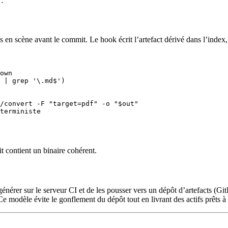
:
s en scène avant le commit. Le hook écrit l’artefact dérivé dans l’index,
own

 | grep '\.md$')

/convert -F "target=pdf" -o "$out"

terministe

 contient un binaire cohérent.
énérer sur le serveur CI et de les pousser vers un dépôt d’artefacts (Git
. Ce modèle évite le gonflement du dépôt tout en livrant des actifs prêts