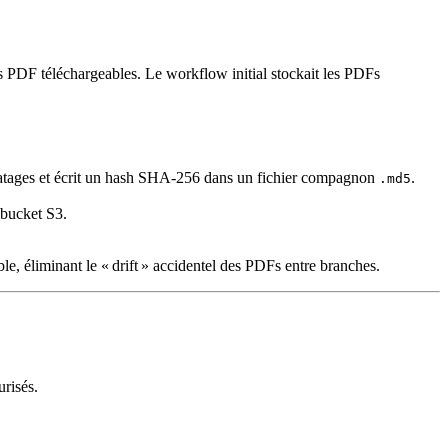
s PDF téléchargeables. Le workflow initial stockait les PDFs
atages et écrit un hash SHA‑256 dans un fichier compagnon
.
.md5
 bucket S3.
ble, éliminant le « drift » accidentel des PDFs entre branches.
urisés.