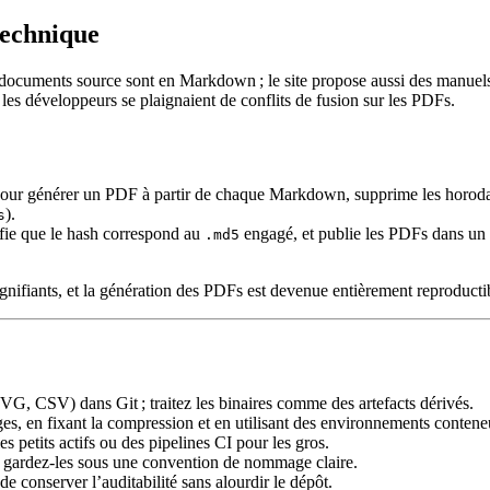
technique
 documents source sont en Markdown ; le site propose aussi des manuel
t les développeurs se plaignaient de conflits de fusion sur les PDFs.
our générer un PDF à partir de chaque Markdown, supprime les horod
).
s
fie que le hash correspond au
engagé, et publie les PDFs dans un
.md5
signifiants, et la génération des PDFs est devenue entièrement reproducti
, CSV) dans Git ; traitez les binaires comme des artefacts dérivés.
es, en fixant la compression et en utilisant des environnements contene
 petits actifs ou des pipelines CI pour les gros.
t gardez‑les sous une convention de nommage claire.
 conserver l’auditabilité sans alourdir le dépôt.