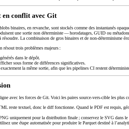
 en conflit avec Git
s blobs binaires, en revanche, sont stockés comme des instantanés opaque
oduisent une sortie non déterministe — horodatages, GUID ou métadonné
es à résoudre. La combinaison de gros binaires et de non‑déterminisme é
n résout trois problèmes majeurs :
 générés dans le dépôt.
fficher sous forme de différences significatives.
exactement la même sortie, afin que les pipelines CI restent déterminist
sion
ligne avec les forces de Git. Voici les paires source‑vers‑cible les plus 
L reste textuel, donc le diff fonctionne. Quand le PDF est requis, géné
 PNG uniquement pour la distribution finale ; conservez le SVG dans le 
lisez une étape automatisée pour produire le Parquet destiné à l’analyti