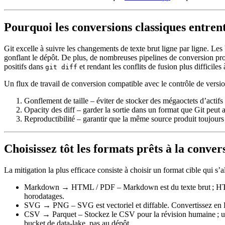
Pourquoi les conversions classiques entrent
Git excelle à suivre les changements de texte brut ligne par ligne. Le
gonflant le dépôt. De plus, de nombreuses pipelines de conversion pr
positifs dans
et rendant les conflits de fusion plus difficil
git diff
Un flux de travail de conversion compatible avec le contrôle de versio
Gonflement de taille
– éviter de stocker des mégaoctets d’actifs
Opacity des diff
– garder la sortie dans un format que Git peut a
Reproductibilité
– garantir que la même source produit toujours 
Choisissez tôt les formats prêts à la conver
La mitigation la plus efficace consiste à choisir un format cible qui s’a
Markdown → HTML / PDF
– Markdown est du texte brut ; HTM
horodatages.
SVG → PNG
– SVG est vectoriel et diffable. Convertissez en
CSV → Parquet
– Stockez le CSV pour la révision humaine ; uti
bucket de data‑lake, pas au dépôt.