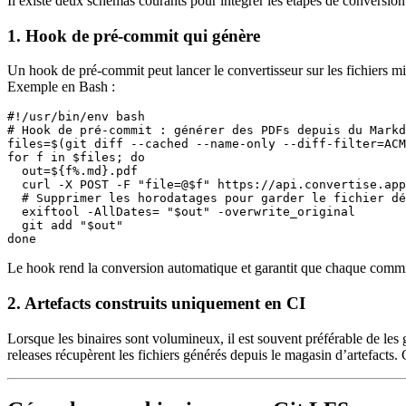
Il existe deux schémas courants pour intégrer les étapes de conversion 
1. Hook de pré‑commit qui génère
Un hook de pré‑commit peut lancer le convertisseur sur les fichiers mi
Exemple en Bash :
#!/usr/bin/env bash

# Hook de pré‑commit : générer des PDFs depuis du Markd
files=$(git diff --cached --name-only --diff-filter=ACM
for f in $files; do

  out=${f%.md}.pdf

  curl -X POST -F "file=@$f" https://api.convertise.app
  # Supprimer les horodatages pour garder le fichier dé
  exiftool -AllDates= "$out" -overwrite_original

  git add "$out"

Le hook rend la conversion
automatique
et garantit que chaque commit
2. Artefacts construits uniquement en CI
Lorsque les binaires sont volumineux, il est souvent préférable de les g
releases récupèrent les fichiers générés depuis le magasin d’artefacts