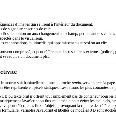
nces d’images qui se lisent à l’intérieur du document.
 de signature et scripts de calcul.
clics de bouton ou aux changements de champ, permettant des calculs d
pectés dans le visualiseur.
s et annotations multimédia qui apparaissent au survol ou au clic.
souvent compressé, et peut référencer des ressources externes (polices
t se réduit à un document plat.
ctivité
 le moteur suit habituellement une approche
rendu‑vers‑image
: la page
 être représenté en pixels statiques. Les raisons les plus courantes de pe
B ou texte brut n’offrent tout simplement pas de conteneur pour les m
atiquement JavaScript ou flux multimédia pour éviter les maliciels, ass
ve peut réécrire les flux d’objets, provoquant la rupture des référence
ormulaire, variables JavaScript et libellés de modèles 3 D sont stockés