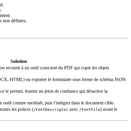
if.
e.
stent.
s non définies.
Solution
ou recourir à un outil conscient du PDF qui copie les objets
 DOCX, HTML) ou exporter le formulaire sous forme de schéma JSON
rvice le permet, fournir un jeton de confiance qui désactive la
 un outil comme
meshlab
, puis l’intégrer dans le document cible.
outes les polices (
avec
) avant le
/FontDescriptor
/FontFile