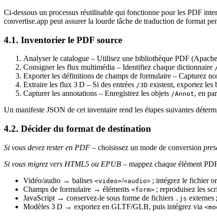
Ci‑dessous un processus réutilisable qui fonctionne pour les PDF inter
convertise.app
peut assurer la lourde tâche de traduction de format pe
4.1. Inventorier le PDF source
Analyser le catalogue
– Utilisez une bibliothèque PDF (Apache 
Consigner les flux multimédia
– Identifiez chaque dictionnaire
Exporter les définitions de champs de formulaire
– Capturez nom
Extraire les flux 3 D
– Si des entrées
existent, exportez les
/3D
Capturer les annotations
– Enregistrez les objets
, en pa
/Annot
Un manifeste JSON de cet inventaire rend les étapes suivantes détermi
4.2. Décider du format de destination
Si vous devez rester en PDF
– choisissez un mode de conversion
pres
Si vous migrez vers HTML5 ou EPUB
– mappez chaque élément PDF
Vidéo/audio → balises
/
; intégrez le fichier
<video>
<audio>
Champs de formulaire → éléments
; reproduisez les scr
<form>
JavaScript → conservez-le sous forme de fichiers
externes 
.js
Modèles 3 D → exportez en GLTF/GLB, puis intégrez via
<mo