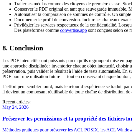
Traiter les médias comme des citoyens de première classe.
Stock
Conserver le PDF original en tant que sauvegarde immuable.
Mê
Automatiser la comparaison de sommes de contrôle.
Un simple h
Documenter le profil de conversion.
Inclure les drapeaux exact
Privilégier les services respectueux de la confidentialité.
Lorsqu’
Des plateformes comme
convertise.app
sont conçues selon ce 
8. Conclusion
Les PDF interactifs sont puissants parce qu’ils regroupent mise en page v
une approche disciplinée : inventorier chaque objet interactif, choisir 
préservation, puis valider le résultat à l’aide de tests automatisés. E
PDF pour une utilisation future — tout en conservant chaque bouton, 
L’effort peut sembler lourd, mais le retour d’expérience se traduit par u
il devient un composant réutilisable de toute chaîne de distribution d
Recent articles:
May 24, 2026
Préserver les permissions et la propriété des fichiers l
Méthodes pratiques pour préserver les ACL POSIX, les ACL Windows et l