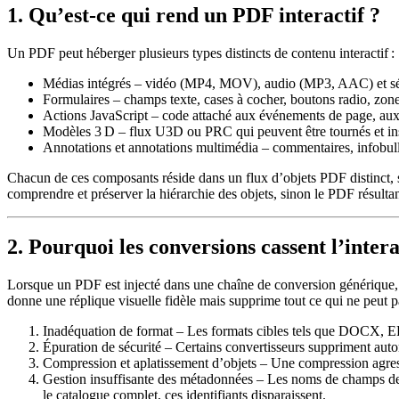
1. Qu’est‑ce qui rend un PDF interactif ?
Un PDF peut héberger plusieurs types distincts de contenu interactif :
Médias intégrés
– vidéo (MP4, MOV), audio (MP3, AAC) et séque
Formulaires
– champs texte, cases à cocher, boutons radio, zones
Actions JavaScript
– code attaché aux événements de page, aux 
Modèles 3 D
– flux U3D ou PRC qui peuvent être tournés et ins
Annotations et annotations multimédia
– commentaires, infobulle
Chacun de ces composants réside dans un flux d’objets PDF distinct, 
comprendre et préserver la hiérarchie des objets, sinon le PDF résultan
2. Pourquoi les conversions cassent l’intera
Lorsque un PDF est injecté dans une chaîne de conversion générique,
donne une réplique visuelle fidèle mais supprime tout ce qui ne peut pas
Inadéquation de format
– Les formats cibles tels que DOCX, EPU
Épuration de sécurité
– Certains convertisseurs suppriment autom
Compression et aplatissement d’objets
– Une compression agressi
Gestion insuffisante des métadonnées
– Les noms de champs de f
le catalogue complet, ces identifiants disparaissent.