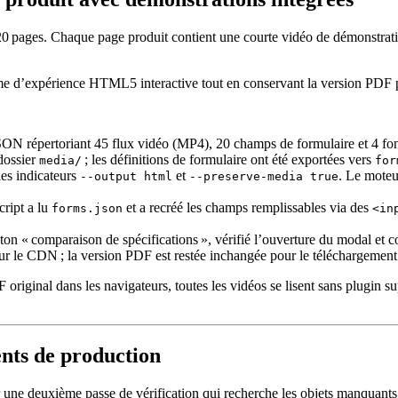
20 pages. Chaque page produit contient une courte vidéo de démonstrat
orme d’expérience HTML5 interactive tout en conservant la version PDF p
 répertoriant 45 flux vidéo (MP4), 20 champs de formulaire et 4 fon
 dossier
; les définitions de formulaire ont été exportées vers
media/
for
es indicateurs
et
. Le moteu
--output html
--preserve-media true
cript a lu
et a recréé les champs remplissables via des
forms.json
<in
on « comparaison de spécifications », vérifié l’ouverture du modal et 
 le CDN ; la version PDF est restée inchangée pour le téléchargement 
F original dans les navigateurs, toutes les vidéos se lisent sans plugin
nts de production
 une deuxième passe de vérification qui recherche les objets manquants