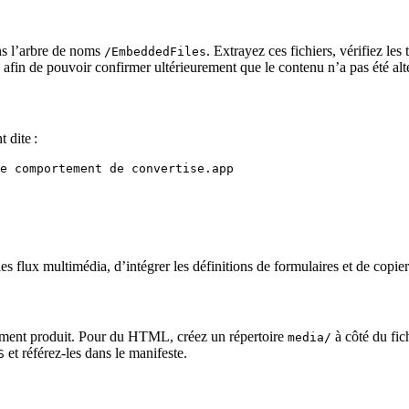
s l’arbre de noms
. Extrayez ces fichiers, vérifiez l
/EmbeddedFiles
fin de pouvoir confirmer ultérieurement que le contenu n’a pas été alt
 dite :
e comportement de convertise.app

flux multimédia, d’intégrer les définitions de formulaires et de copier l
ocument produit. Pour du HTML, créez un répertoire
à côté du fic
media/
et référez‑les dans le manifeste.
S