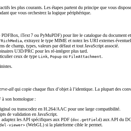
actifs les plus courants. Les étapes partent du principe que vous dispo
ndant que vous orchestrez la logique périphérique.
PDFBox, iText 7 ou PyMuPDF) pour lire le catalogue du document et list
, extrayez le type MIME et notez les URI externes éventuel
/RichMedia
s de champ, types, valeurs par défaut et tout JavaScript associé.
 binaires U3D/PRC pour les ré‑intégrer plus tard.
rticulier ceux de type
,
ou
.
Link
Popup
FileAttachment
nistes.
erve‑all
qui copie chaque flux d’objet à l’identique. La plupart des conv
 à son homologue :
 original ou transcodez en H.264/AAC pour une large compatibilité.
ipts de validation en JavaScript.
; adaptez les API spécifiques aux PDF (
) aux API du D
doc.getField
(WebGL) si la plateforme cible le permet.
del-viewer>