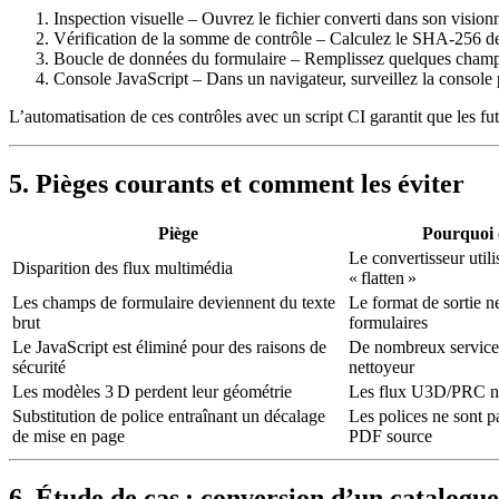
Inspection visuelle
– Ouvrez le fichier converti dans son visionne
Vérification de la somme de contrôle
– Calculez le SHA‑256 de c
Boucle de données du formulaire
– Remplissez quelques champs,
Console JavaScript
– Dans un navigateur, surveillez la console 
L’automatisation de ces contrôles avec un script CI garantit que les f
5. Pièges courants et comment les éviter
Piège
Pourquoi c
Le convertisseur util
Disparition des flux multimédia
« flatten »
Les champs de formulaire deviennent du texte
Le format de sortie n
brut
formulaires
Le JavaScript est éliminé pour des raisons de
De nombreux service
sécurité
nettoyeur
Les modèles 3 D perdent leur géométrie
Les flux U3D/PRC ne
Substitution de police entraînant un décalage
Les polices ne sont p
de mise en page
PDF source
6. Étude de cas : conversion d’un catalogu