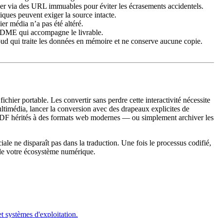
ncer via des URL immuables pour éviter les écrasements accidentels.
ques peuvent exiger la source intacte.
r média n’a pas été altéré.
README qui accompagne le livrable.
loud qui traite les données en mémoire et ne conserve aucune copie.
ichier portable. Les convertir sans perdre cette interactivité nécessite
multimédia, lancer la conversion avec des drapeaux explicites de
r de PDF hérités à des formats web modernes — ou simplement archiver les
ciale ne disparaît pas dans la traduction. Une fois le processus codifié,
t de votre écosystème numérique.
t systèmes d'exploitation.