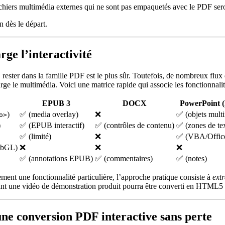
ichiers multimédia externes qui ne sont pas empaquetés avec le PDF seron
 dès le départ.
rge l’interactivité
 rester dans la famille PDF est le plus sûr. Toutefois, de nombreux fl
e le multimédia. Voici une matrice rapide qui associe les fonctionnalit
EPUB 3
DOCX
PowerPoint 
)
✅ (media overlay)
❌
✅ (objets mult
o>
)
✅ (EPUB interactif)
✅ (contrôles de contenu)
✅ (zones de te
✅ (limité)
❌
✅ (VBA/Office 
ebGL)
❌
❌
❌
✅ (annotations EPUB)
✅ (commentaires)
✅ (notes)
ent une fonctionnalité particulière, l’approche pratique consiste à
extr
nt une vidéo de démonstration produit pourra être converti en HTML5 
 une conversion PDF interactive sans perte