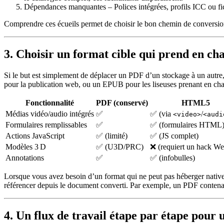
Dépendances manquantes
– Polices intégrées, profils ICC ou f
Comprendre ces écueils permet de choisir le bon chemin de conversion
3. Choisir un format cible qui prend en cha
Si le but est simplement de déplacer un PDF d’un stockage à un autre,
pour la publication web, ou un EPUB pour les liseuses prenant en charg
Fonctionnalité
PDF (conservé)
HTML5
Médias vidéo/audio intégrés
✅
✅ (via
/
<video>
<audi
Formulaires remplissables
✅
✅ (formulaires HTML
Actions JavaScript
✅ (limité)
✅ (JS complet)
Modèles 3 D
✅ (U3D/PRC)
❌ (requiert un hack W
Annotations
✅
✅ (infobulles)
Lorsque vous avez besoin d’un format qui ne peut pas héberger nativem
référencer depuis le document converti. Par exemple, un PDF contena
4. Un flux de travail étape par étape pour