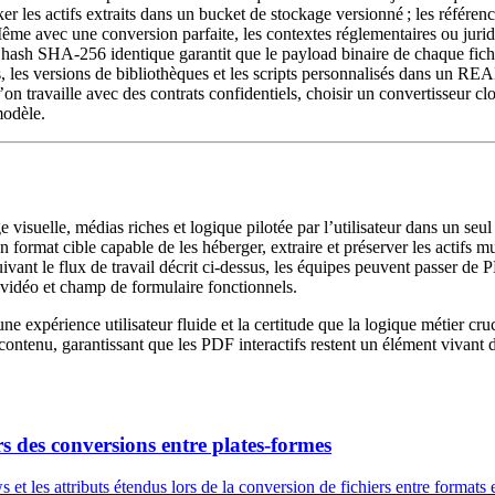
er les actifs extraits dans un bucket de stockage versionné ; les référe
me avec une conversion parfaite, les contextes réglementaires ou juridi
ash SHA‑256 identique garantit que le payload binaire de chaque fichie
s, les versions de bibliothèques et les scripts personnalisés dans un 
on travaille avec des contrats confidentiels, choisir un convertisseur c
modèle.
isuelle, médias riches et logique pilotée par l’utilisateur dans un seul f
un format cible capable de les héberger, extraire et préserver les actifs 
n suivant le flux de travail décrit ci‑dessus, les équipes peuvent passe
vidéo et champ de formulaire fonctionnels.
ne expérience utilisateur fluide et la certitude que la logique métier cru
e contenu, garantissant que les PDF interactifs restent un élément vivan
ors des conversions entre plates-formes
es attributs étendus lors de la conversion de fichiers entre formats e