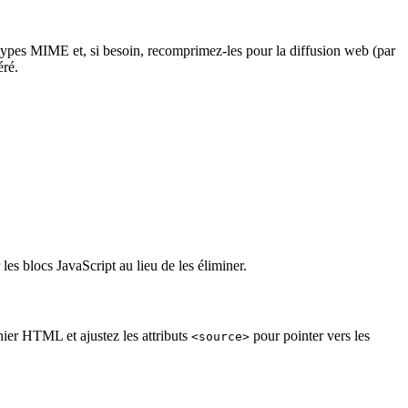
es types MIME et, si besoin, recomprimez‑les pour la diffusion web (par
éré.
es blocs JavaScript au lieu de les éliminer.
hier HTML et ajustez les attributs
pour pointer vers les
<source>