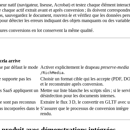
ur natif (navigateur, liseuse, Acrobat) et testez chaque élément interact
haque actif extrait avant et après conversion ; ils doivent correspondr
 sauvegardez le document, rouvrez‑le et vérifiez que les données persi
pour détecter les erreurs indiquant des objets manquants ou des variable
utures conversions en lot conservent la même qualité.
ela arrive
ise par défaut le mode
Activer explicitement le drapeau
preserve‑media
.
/RichMedia
e supporte pas les
Choisir un format cible qui les accepte (PDF,
et le reconstruire après conversion.
s SaaS appliquent un
Mettre sur liste blanche les scripts sûrs ; si le se
désinfection pour les documents internes.
 sont pas reconnus
Extraire le flux 3 D, le convertir en GLTF avec
as incorporées dans le
S’assurer que le processus de conversion intègre t
rendu.
e produit avec démonstrations intégrées