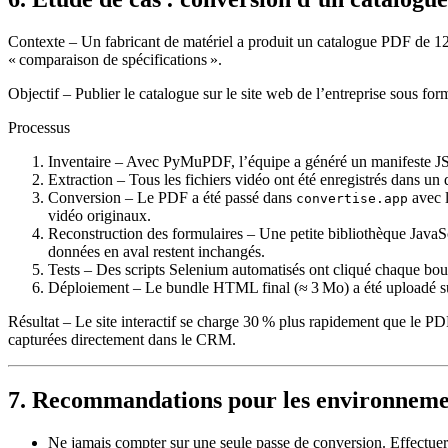
Contexte
– Un fabricant de matériel a produit un catalogue PDF de 1
« comparaison de spécifications ».
Objectif
– Publier le catalogue sur le site web de l’entreprise sous f
Processus
Inventaire
– Avec PyMuPDF, l’équipe a généré un manifeste JSON
Extraction
– Tous les fichiers vidéo ont été enregistrés dans un
Conversion
– Le PDF a été passé dans
avec l
convertise.app
vidéo originaux.
Reconstruction des formulaires
– Une petite bibliothèque JavaS
données en aval restent inchangés.
Tests
– Des scripts Selenium automatisés ont cliqué chaque bout
Déploiement
– Le bundle HTML final (≈ 3 Mo) a été uploadé sur
Résultat
– Le site interactif se charge 30 % plus rapidement que le PD
capturées directement dans le CRM.
7. Recommandations pour les environneme
Ne jamais compter sur une seule passe de conversion.
Effectuer