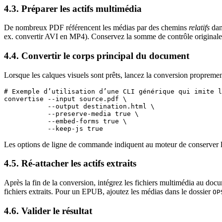
4.3. Préparer les actifs multimédia
De nombreux PDF référencent les médias par des chemins
relatifs
dan
ex. convertir AVI en MP4). Conservez la somme de contrôle originale a
4.4. Convertir le corps principal du document
Lorsque les calques visuels sont prêts, lancez la conversion proprement
# Exemple d’utilisation d’une CLI générique qui imite l
convertise --input source.pdf \

           --output destination.html \

           --preserve-media true \

           --embed-forms true \

Les options de ligne de commande indiquent au moteur de conserver les 
4.5. Ré‑attacher les actifs extraits
Après la fin de la conversion, intégrez les fichiers multimédia au d
fichiers extraits. Pour un EPUB, ajoutez les médias dans le dossier
OP
4.6. Valider le résultat