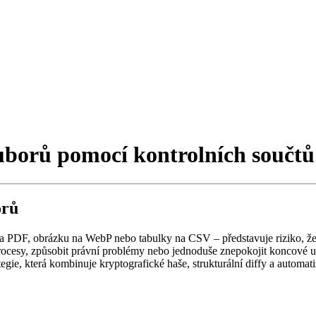
ouborů pomocí kontrolních součtů
orů
PDF, obrázku na WebP nebo tabulky na CSV – představuje riziko, že v
cesy, způsobit právní problémy nebo jednoduše znepokojit koncové uživ
gie, která kombinuje kryptografické haše, strukturální diffy a automati