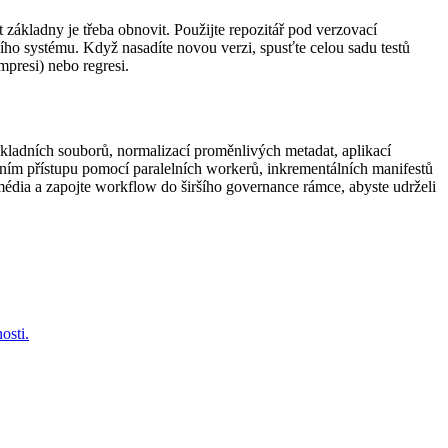
 základny je třeba obnovit. Použijte repozitář pod verzovací
ího systému. Když nasadíte novou verzi, spusťte celou sadu testů
mpresi) nebo regresi.
kladních souborů, normalizací proměnlivých metadat, aplikací
váním přístupu pomocí paralelních workerů, inkrementálních manifestů
média a zapojte workflow do širšího governance rámce, abyste udrželi
osti.