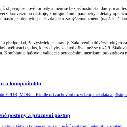
jí, objevují se nové formáty a mění se bezpečnostní standardy, manifest
erzí konverzního nástroje, konfiguračními parametry a detaily operačn
u nástroje, aby bylo jasné, zda jde o zamýšlenou změnu (např. lepší ko
rt“ a předpoklad, že výsledek je správný. Zakotvením důvěryhodných zá
elný ověřovací cyklus, který chyby zachytí dříve, než se rozšíří. Škálo
kem. Kombinujte hašovou validaci s percepčními metrikami pro ztrátová 
u a kompatibilitu
 EPUB, MOBI a Kindle při zachování rozvržení, metadata a přístupn
ené postupy a pracovní postup
archivy během konverze při zachování soukromí, integrity a souladu.