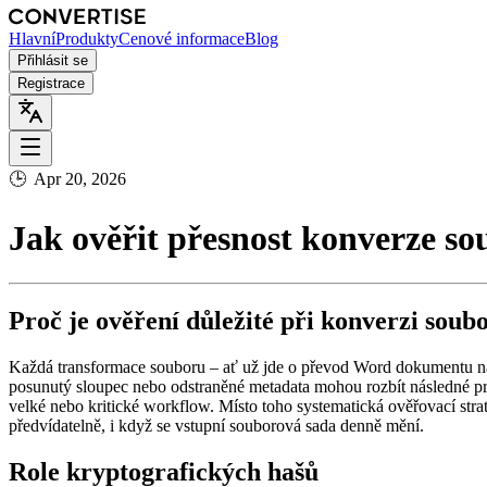
Hlavní
Produkty
Cenové informace
Blog
Přihlásit se
Registrace
🕒
Apr 20, 2026
Jak ověřit přesnost konverze s
Proč je ověření důležité při konverzi soub
Každá transformace souboru – ať už jde o převod Word dokumentu na 
posunutý sloupec nebo odstraněné metadata mohou rozbít následné pro
velké nebo kritické workflow. Místo toho systematická ověřovací strate
předvídatelně, i když se vstupní souborová sada denně mění.
Role kryptografických hašů