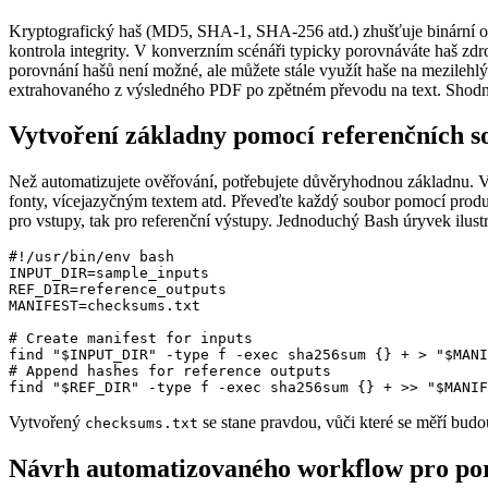
Kryptografický haš (MD5, SHA‑1, SHA‑256 atd.) zhušťuje binární obsa
kontrola integrity. V konverzním scénáři typicky porovnáváte haš zd
porovnání hašů není možné, ale můžete stále využít haše na mezileh
extrahovaného z výsledného PDF po zpětném převodu na text. Shodné 
Vytvoření základny pomocí referenčních 
Než automatizujete ověřování, potřebujete důvěryhodnou základnu. Vy
fonty, vícejazyčným textem atd. Převeďte každý soubor pomocí produ
pro vstupy, tak pro referenční výstupy. Jednoduchý Bash úryvek ilust
#!/usr/bin/env bash

INPUT_DIR=sample_inputs

REF_DIR=reference_outputs

MANIFEST=checksums.txt

# Create manifest for inputs

find "$INPUT_DIR" -type f -exec sha256sum {} + > "$MANI
# Append hashes for reference outputs

Vytvořený
se stane pravdou, vůči které se měří budo
checksums.txt
Návrh automatizovaného workflow pro po