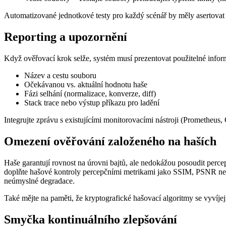
Automatizované jednotkové testy pro každý scénář by měly asertovat j
Reporting a upozornění
Když ověřovací krok selže, systém musí prezentovat použitelné infor
Název a cestu souboru
Očekávanou vs. aktuální hodnotu haše
Fázi selhání (normalizace, konverze, diff)
Stack trace nebo výstup příkazu pro ladění
Integrujte zprávu s existujícími monitorovacími nástroji (Prometheus
Omezení ověřování založeného na haších
Haše garantují rovnost na úrovni bajtů, ale nedokážou posoudit perc
doplňte hašové kontroly percepčními metrikami jako SSIM, PSNR neb
neúmyslné degradace.
Také mějte na paměti, že kryptografické hašovací algoritmy se vyv
Smyčka kontinuálního zlepšování