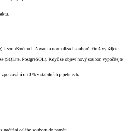
aktu.
) k souběžnému hašování a normalizaci souborů, čímž využijete
ze (SQLite, PostgreSQL). Když se objeví nový soubor, vypočítejte
zpracování o 70 % v stabilních pipelinech.
ez načítání celého souboru do paměti.