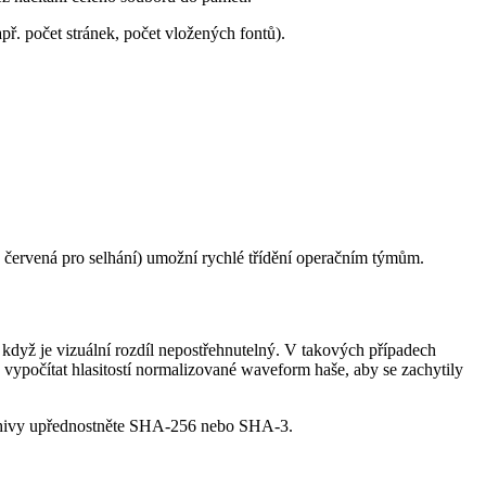
ř. počet stránek, počet vložených fontů).
h, červená pro selhání) umožní rychlé třídění operačním týmům.
 když je vizuální rozdíl nepostřehnutelný. V takových případech
vypočítat hlasitostí normalizované waveform haše, aby se zachytily
archivy upřednostněte SHA‑256 nebo SHA‑3.