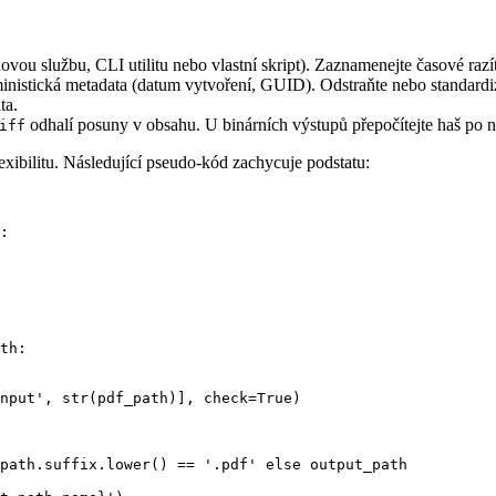
ovou službu, CLI utilitu nebo vlastní skript). Zaznamenejte časové raz
inistická metadata (datum vytvoření, GUID). Odstraňte nebo standardiz
ta.
odhalí posuny v obsahu. U binárních výstupů přepočítejte haš po no
iff
xibilitu. Následující pseudo‑kód zachycuje podstatu:
:

th:

nput', str(pdf_path)], check=True)

path.suffix.lower() == '.pdf' else output_path
