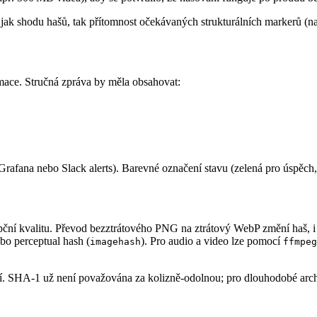
ak shodu hašů, tak přítomnost očekávaných strukturálních markerů (nap
mace. Stručná zpráva by měla obsahovat:
, Grafana nebo Slack alerts). Barevné označení stavu (zelená pro úspěc
epční kvalitu. Převod bezztrátového PNG na ztrátový WebP změní haš, i
o perceptual hash (
). Pro audio a video lze pomocí
imagehash
ffmpeg
íjejí. SHA‑1 už není považována za kolizně‑odolnou; pro dlouhodobé 