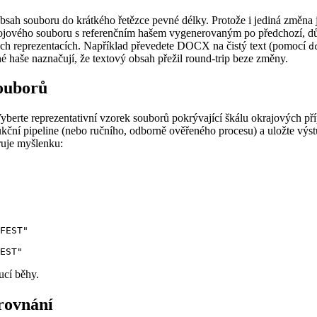
h souboru do krátkého řetězce pevné délky. Protože i jediná změna je
rojového souboru s referenčním hašem vygenerovaným po předchozí, dův
lých reprezentacích. Například převedete DOCX na čistý text (pomocí
d
haše naznačují, že textový obsah přežil round‑trip beze změny.
souborů
berte reprezentativní vzorek souborů pokrývající škálu okrajových př
kční pipeline (nebo ručního, odborně ověřeného procesu) a uložte výs
ruje myšlenku:
FEST"

ucí běhy.
rovnání