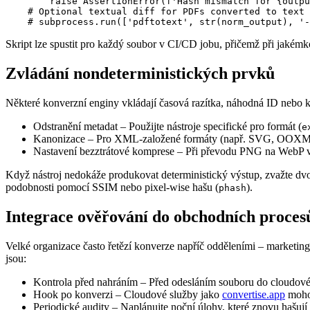
        raise AssertionError(f'Hash mismatch for {outpu
    # Optional textual diff for PDFs converted to text

Skript lze spustit pro každý soubor v CI/CD jobu, přičemž při jakémko
Zvládání nondeterministických prvků
Některé konverzní enginy vkládají časová razítka, náhodná ID nebo kom
Odstranění metadat
– Použijte nástroje specifické pro formát (
e
Kanonizace
– Pro XML‑založené formáty (např. SVG, OOXML) sp
Nastavení bezztrátové komprese
– Při převodu PNG na WebP 
Když nástroj nedokáže produkovat deterministický výstup, zvažte dvous
podobnosti pomocí SSIM nebo pixel‑wise hašu (
).
phash
Integrace ověřování do obchodních proces
Velké organizace často řetězí konverze napříč odděleními – marketing 
jsou:
Kontrola před nahráním
– Před odesláním souboru do cloudové 
Hook po konverzi
– Cloudové služby jako
convertise.app
mohou
Periodické audity
– Naplánujte noční úlohy, které znovu hašují