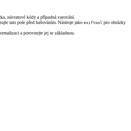
ítka, návratové kódy a případná varování.
ujte tato pole před hašováním. Nástroje jako
pro obrázky
exiftool
rmalizaci a porovnejte jej se základnou.