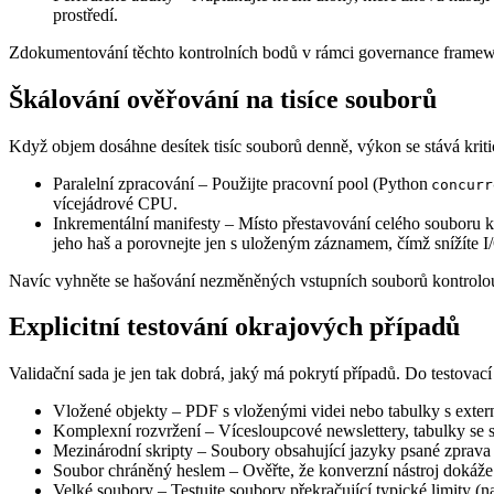
prostředí.
Zdokumentování těchto kontrolních bodů v rámci governance framew
Škálování ověřování na tisíce souborů
Když objem dosáhne desítek tisíc souborů denně, výkon se stává krit
Paralelní zpracování
– Použijte pracovní pool (Python
concurr
vícejádrové CPU.
Inkrementální manifesty
– Místo přestavování celého souboru k
jeho haš a porovnejte jen s uloženým záznamem, čímž snížíte I
Navíc vyhněte se hašování nezměněných vstupních souborů kontrolou j
Explicitní testování okrajových případů
Validační sada je jen tak dobrá, jaký má pokrytí případů. Do testovací
Vložené objekty
– PDF s vloženými videi nebo tabulky s exter
Komplexní rozvržení
– Vícesloupcové newslettery, tabulky se 
Mezinárodní skripty
– Soubory obsahující jazyky psané zprava 
Soubor chráněný heslem
– Ověřte, že konverzní nástroj dokáže
Velké soubory
– Testujte soubory překračující typické limity (