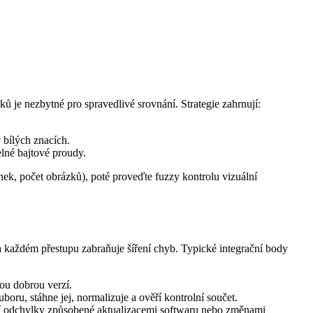
ů je nezbytné pro spravedlivé srovnání. Strategie zahrnují:
 bílých znacích.
lné bajtové proudy.
nek, počet obrázků), poté proveďte fuzzy kontrolu vizuální
na každém přestupu zabraňuje šíření chyb. Typické integrační body
ou dobrou verzí.
u, stáhne jej, normalizuje a ověří kontrolní součet.
halí odchylky způsobené aktualizacemi softwaru nebo změnami