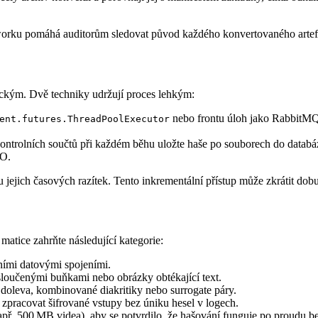
orku pomáhá auditorům sledovat původ každého konvertovaného artef
ickým. Dvě techniky udržují proces lehkým:
nebo frontu úloh jako RabbitMQ
ent.futures.ThreadPoolExecutor
ontrolních součtů při každém běhu uložte haše po souborech do databá
/O.
ejich časových razítek. Tento inkrementální přístup může zkrátit dobu 
 matice zahrňte následující kategorie:
ními datovými spojeními.
sloučenými buňkami nebo obrázky obtékající text.
doleva, kombinované diakritiky nebo surrogate páry.
 zpracovat šifrované vstupy bez úniku hesel v logech.
např. 500 MB videa), aby se potvrdilo, že hašování funguje po proudu b