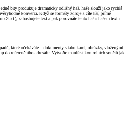
dné bity produkuje dramaticky odlišný haš, haše slouží jako rychlá
ěryhodné konverzi. Když se formáty zdroje a cíle liší, přímé
), zahashujete text a pak porovnáte tento haš s hašem textu
ocx2txt
ípadů, které očekáváte – dokumenty s tabulkami, obrázky, vloženými
tup do
referenčního adresáře
. Vytvořte manifest kontrolních součtů jak