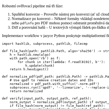
Robustní ověřovací pipeline má tři fáze:
Spuštění konverze
– Proveďte nástroj pro konverzi (ať už cloud
Normalizace po konverzi
– Některé formáty vkládají nondeterm
nebo
pro PDF mohou pomoci odstranit proměnlivá da
pdfinfo
Diff a porovnání hašů
– U textových výstupů řádek‑po‑řádku
d
Implementace workflow v jazyce Python poskytuje multiplatformní fle
import hashlib, subprocess, pathlib, filecmp

def file_hash(path: pathlib.Path, algo='sha256') -> str
    h = hashlib.new(algo)

    with path.open('rb') as f:

        for chunk in iter(lambda: f.read(8192), b''):

            h.update(chunk)

    return h.hexdigest()

def normalize_pdf(pdf_path: pathlib.Path) -> pathlib.Pa
    # Use qpdf to remove creation dates and IDs

    normalized = pdf_path.with_suffix('.norm.pdf')

    subprocess.run(['qpdf', '--linearize', '--replace-i
    return normalized

def verify(input_path, output_path, ref_path):

    norm_output = normalize_pdf(output_path) if output_
    if file_hash(norm_output) != file_hash(ref_path):
