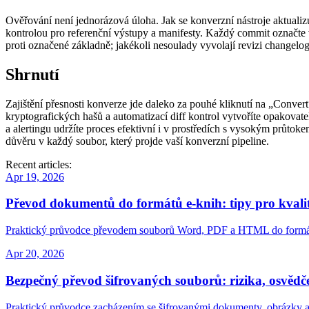
Ověřování není jednorázová úloha. Jak se konverzní nástroje aktualizu
kontrolou pro referenční výstupy a manifesty. Každý commit označte v
proti označené základně; jakékoli nesoulady vyvolají revizi changelog
Shrnutí
Zajištění přesnosti konverze jde daleko za pouhé kliknutí na „Conve
kryptografických hašů a automatizací diff kontrol vytvoříte opakovat
a alertingu udržíte proces efektivní i v prostředích s vysokým průto
důvěru v každý soubor, který projde vaší konverzní pipeline.
Recent articles:
Apr 19, 2026
Převod dokumentů do formátů e‑knih: tipy pro kvalit
Praktický průvodce převodem souborů Word, PDF a HTML do formátů
Apr 20, 2026
Bezpečný převod šifrovaných souborů: rizika, osvědč
Praktický průvodce zacházením se šifrovanými dokumenty, obrázky a 