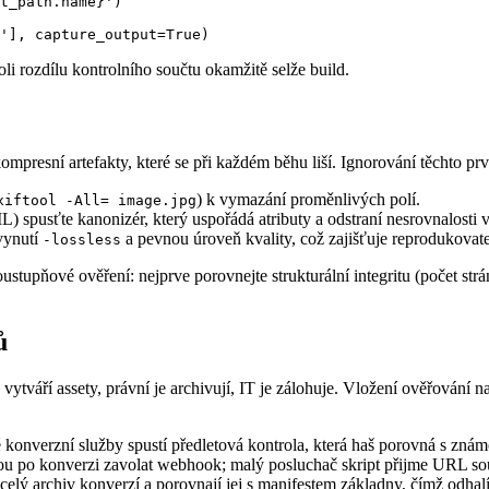
t_path.name}')

li rozdílu kontrolního součtu okamžitě selže build.
presní artefakty, které se při každém běhu liší. Ignorování těchto prvk
) k vymazání proměnlivých polí.
xiftool -All= image.jpg
usťte kanonizér, který uspořádá atributy a odstraní nesrovnalosti v
vynutí
a pevnou úroveň kvality, což zajišťuje reprodukovate
-lossless
tupňové ověření: nejprve porovnejte strukturální integritu (počet strá
ů
vytváří assety, právní je archivují, IT je zálohuje. Vložení ověřování 
konverzní služby spustí předletová kontrola, která haš porovná s znám
 po konverzi zavolat webhook; malý posluchač skript přijme URL soubor
 celý archiv konverzí a porovnají jej s manifestem základny, čímž od