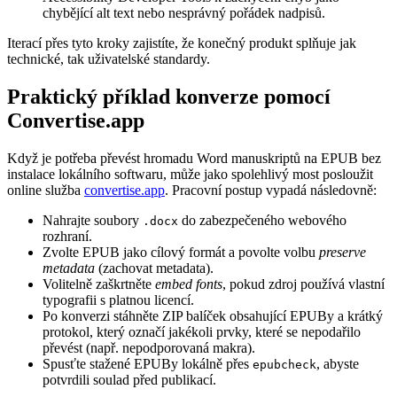
chybějící alt text nebo nesprávný pořádek nadpisů.
Iterací přes tyto kroky zajistíte, že konečný produkt splňuje jak
technické, tak uživatelské standardy.
Praktický příklad konverze pomocí
Convertise.app
Když je potřeba převést hromadu Word manuskriptů na EPUB bez
instalace lokálního softwaru, může jako spolehlivý most posloužit
online služba
convertise.app
. Pracovní postup vypadá následovně:
Nahrajte soubory
do zabezpečeného webového
.docx
rozhraní.
Zvolte
EPUB
jako cílový formát a povolte volbu
preserve
metadata
(zachovat metadata).
Volitelně zaškrtněte
embed fonts
, pokud zdroj používá vlastní
typografii s platnou licencí.
Po konverzi stáhněte ZIP balíček obsahující EPUBy a krátký
protokol, který označí jakékoli prvky, které se nepodařilo
převést (např. nepodporovaná makra).
Spusťte stažené EPUBy lokálně přes
, abyste
epubcheck
potvrdili soulad před publikací.