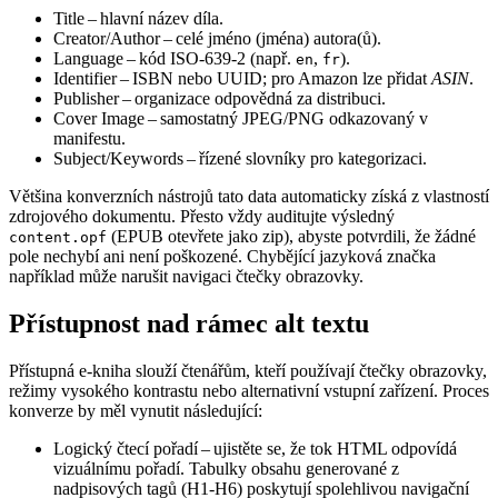
Title
– hlavní název díla.
Creator/Author
– celé jméno (jména) autora(ů).
Language
– kód ISO‑639‑2 (např.
,
).
en
fr
Identifier
– ISBN nebo UUID; pro Amazon lze přidat
ASIN
.
Publisher
– organizace odpovědná za distribuci.
Cover Image
– samostatný JPEG/PNG odkazovaný v
manifestu.
Subject/Keywords
– řízené slovníky pro kategorizaci.
Většina konverzních nástrojů tato data automaticky získá z vlastností
zdrojového dokumentu. Přesto vždy auditujte výsledný
(EPUB otevřete jako zip), abyste potvrdili, že žádné
content.opf
pole nechybí ani není poškozené. Chybějící jazyková značka
například může narušit navigaci čtečky obrazovky.
Přístupnost nad rámec alt textu
Přístupná e‑kniha slouží čtenářům, kteří používají čtečky obrazovky,
režimy vysokého kontrastu nebo alternativní vstupní zařízení. Proces
konverze by měl vynutit následující:
Logický čtecí pořadí
– ujistěte se, že tok HTML odpovídá
vizuálnímu pořadí. Tabulky obsahu generované z
nadpisových tagů (H1‑H6) poskytují spolehlivou navigační