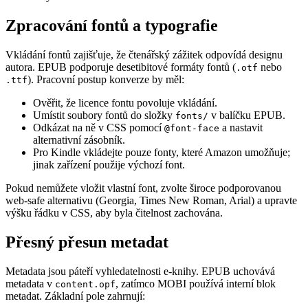
Zpracování fontů a typografie
Vkládání fontů zajišťuje, že čtenářský zážitek odpovídá designu
autora. EPUB podporuje desetibitové formáty fontů (
nebo
.otf
). Pracovní postup konverze by měl:
.ttf
Ověřit, že licence fontu povoluje vkládání.
Umístit soubory fontů do složky
v balíčku EPUB.
fonts/
Odkázat na ně v CSS pomocí
a nastavit
@font-face
alternativní zásobník.
Pro Kindle vkládejte pouze fonty, které Amazon umožňuje;
jinak zařízení použije výchozí font.
Pokud nemůžete vložit vlastní font, zvolte široce podporovanou
web‑safe alternativu (Georgia, Times New Roman, Arial) a upravte
výšku řádku v CSS, aby byla čitelnost zachována.
Přesný přesun metadat
Metadata jsou páteří vyhledatelnosti e‑knihy. EPUB uchovává
metadata v
, zatímco MOBI používá interní blok
content.opf
metadat. Základní pole zahrnují: