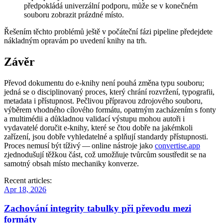
předpokládá univerzální podporu, může se v konečném
souboru zobrazit prázdné místo.
Řešením těchto problémů ještě v počáteční fázi pipeline předejdete
nákladným opravám po uvedení knihy na trh.
Závěr
Převod dokumentu do e‑knihy není pouhá změna typu souboru;
jedná se o disciplinovaný proces, který chrání rozvržení, typografii,
metadata i přístupnost. Pečlivou přípravou zdrojového souboru,
výběrem vhodného cílového formátu, opatrným zacházením s fonty
a multimédii a důkladnou validací výstupu mohou autoři i
vydavatelé doručit e‑knihy, které se čtou dobře na jakémkoli
zařízení, jsou dobře vyhledatelné a splňují standardy přístupnosti.
Proces nemusí být tíživý — online nástroje jako
convertise.app
zjednodušují těžkou část, což umožňuje tvůrcům soustředit se na
samotný obsah místo mechaniky konverze.
Recent articles:
Apr 18, 2026
Zachování integrity tabulky při převodu mezi
formáty