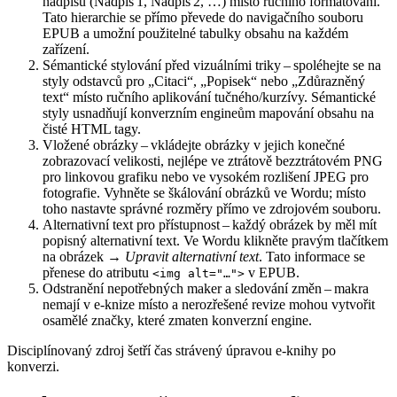
nadpisů (Nadpis 1, Nadpis 2, …) místo ručního formátování.
Tato hierarchie se přímo převede do navigačního souboru
EPUB a umožní použitelné tabulky obsahu na každém
zařízení.
Sémantické stylování před vizuálními triky
– spoléhejte se na
styly odstavců pro „Citaci“, „Popisek“ nebo „Zdůrazněný
text“ místo ručního aplikování tučného/kurzívy. Sémantické
styly usnadňují konverzním engineům mapování obsahu na
čisté HTML tagy.
Vložené obrázky
– vkládejte obrázky v jejich konečné
zobrazovací velikosti, nejlépe ve ztrátově bezztrátovém PNG
pro linkovou grafiku nebo ve vysokém rozlišení JPEG pro
fotografie. Vyhněte se škálování obrázků ve Wordu; místo
toho nastavte správné rozměry přímo ve zdrojovém souboru.
Alternativní text pro přístupnost
– každý obrázek by měl mít
popisný alternativní text. Ve Wordu klikněte pravým tlačítkem
na obrázek →
Upravit alternativní text
. Tato informace se
přenese do atributu
v EPUB.
<img alt="…">
Odstranění nepotřebných maker a sledování změn
– makra
nemají v e‑knize místo a nerozřešené revize mohou vytvořit
osamělé značky, které zmaten konverzní engine.
Disciplínovaný zdroj šetří čas strávený úpravou e‑knihy po
konverzi.