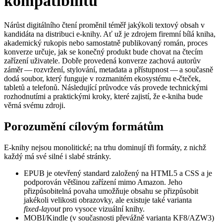
kompatibilitu
Nárůst digitálního čtení proměnil téměř jakýkoli textový obsah v
kandidáta na distribuci e‑knihy. Ať už je zdrojem firemní bílá kniha,
akademický rukopis nebo samostatně publikovaný román, proces
konverze určuje, jak se konečný produkt bude chovat na čtecím
zařízení uživatele. Dobře provedená konverze zachová autorův
záměr — rozvržení, stylování, metadata a přístupnost — a současně
dodá soubor, který funguje v rozmanitém ekosystému e‑čteček,
tabletů a telefonů. Následující průvodce vás provede technickými
rozhodnutími a praktickými kroky, které zajistí, že e‑kniha bude
věrná svému zdroji.
Porozumění cílovým formátům
E‑knihy nejsou monolitické; na trhu dominují tři formáty, z nichž
každý má své silné i slabé stránky.
EPUB
je otevřený standard založený na HTML5 a CSS a je
podporován většinou zařízení mimo Amazon. Jeho
přizpůsobitelná povaha umožňuje obsahu se přizpůsobit
jakékoli velikosti obrazovky, ale existuje také varianta
fixed‑layout
pro vysoce vizuální knihy.
MOBI/Kindle
(v současnosti převážně varianta KF8/AZW3)