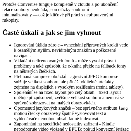
Protože Convertise funguje kompletně v cloudu a po ukončení
relace soubory neukládá, jsou otázky soukromí
minimalizovány — což je klíčové při práci s nepřipravenými
rukopisy.
Časté úskalí a jak se jim vyhnout
Ignorování úklidu zdroje
– vynechání přípravných kroků vede
k osamělým stylům, neviditelným znakům a poškozené
navigaci.
Vkládání nelicencovaných fontů
– může vyvolat právní
problémy a také způsobit, že e‑kniha přejde na fallback fonty
na některých čtečkách.
Přehnaná komprese obrázků
– agresivní JPEG komprese
snižuje velikost souboru, ale přináší viditelné artefakty,
zejména na displejích s vysokým rozlišením (retina tablety).
Spoléhání se na fixed‑layout pro celý obsah
– fixed‑layout
obětuje přizpůsobení, zvětšuje velikost souboru a nemusí se
správně zobrazovat na malých obrazovkách.
Opomenutí jazykových značek
– bez správného atributu
lang
mohou čtečky obrazovky špatně vyslovovat text a
vyhledávače nemohou obsah řádně indexovat.
Zapomínání na specifické nedostatky zařízení
– Kindle
nepodporuje video vložené v EPUB; pokud konverzní řetězec