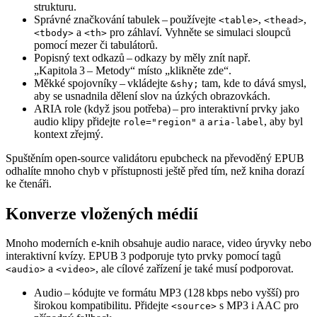
strukturu.
Správné značkování tabulek
– používejte
,
,
<table>
<thead>
a
pro záhlaví. Vyhněte se simulaci sloupců
<tbody>
<th>
pomocí mezer či tabulátorů.
Popisný text odkazů
– odkazy by měly znít např.
„Kapitola 3 – Metody“ místo „klikněte zde“.
Měkké spojovníky
– vkládejte
tam, kde to dává smysl,
&shy;
aby se usnadnila dělení slov na úzkých obrazovkách.
ARIA role (když jsou potřeba)
– pro interaktivní prvky jako
audio klipy přidejte
a
, aby byl
role="region"
aria‑label
kontext zřejmý.
Spuštěním open‑source validátoru
epubcheck
na převoděný EPUB
odhalíte mnoho chyb v přístupnosti ještě před tím, než kniha dorazí
ke čtenáři.
Konverze vložených médií
Mnoho moderních e‑knih obsahuje audio narace, video úryvky nebo
interaktivní kvízy. EPUB 3 podporuje tyto prvky pomocí tagů
a
, ale cílové zařízení je také musí podporovat.
<audio>
<video>
Audio
– kódujte ve formátu MP3 (128 kbps nebo vyšší) pro
širokou kompatibilitu. Přidejte
s MP3 i AAC pro
<source>