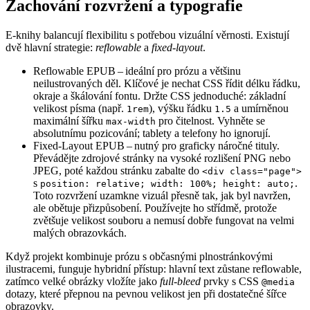
Zachování rozvržení a typografie
E‑knihy balancují flexibilitu s potřebou vizuální věrnosti. Existují
dvě hlavní strategie:
reflowable
a
fixed‑layout
.
Reflowable EPUB
– ideální pro prózu a většinu
neilustrovaných děl. Klíčové je nechat CSS řídit délku řádku,
okraje a škálování fontu. Držte CSS jednoduché: základní
velikost písma (např.
), výšku řádku
a umírněnou
1rem
1.5
maximální šířku
pro čitelnost. Vyhněte se
max-width
absolutnímu pozicování; tablety a telefony ho ignorují.
Fixed‑Layout EPUB
– nutný pro graficky náročné tituly.
Převádějte zdrojové stránky na vysoké rozlišení PNG nebo
JPEG, poté každou stránku zabalte do
<div class="page">
s
.
position: relative; width: 100%; height: auto;
Toto rozvržení uzamkne vizuál přesně tak, jak byl navržen,
ale obětuje přizpůsobení. Používejte ho střídmě, protože
zvětšuje velikost souboru a nemusí dobře fungovat na velmi
malých obrazovkách.
Když projekt kombinuje prózu s občasnými plnostránkovými
ilustracemi, funguje hybridní přístup: hlavní text zůstane reflowable,
zatímco velké obrázky vložíte jako
full‑bleed
prvky s CSS
@media
dotazy, které přepnou na pevnou velikost jen při dostatečné šířce
obrazovky.