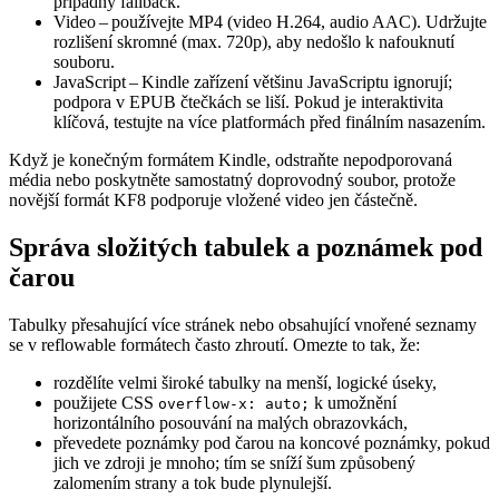
případný fallback.
Video
– používejte MP4 (video H.264, audio AAC). Udržujte
rozlišení skromné (max. 720p), aby nedošlo k nafouknutí
souboru.
JavaScript
– Kindle zařízení většinu JavaScriptu ignorují;
podpora v EPUB čtečkách se liší. Pokud je interaktivita
klíčová, testujte na více platformách před finálním nasazením.
Když je konečným formátem Kindle, odstraňte nepodporovaná
média nebo poskytněte samostatný doprovodný soubor, protože
novější formát KF8 podporuje vložené video jen částečně.
Správa složitých tabulek a poznámek pod
čarou
Tabulky přesahující více stránek nebo obsahující vnořené seznamy
se v reflowable formátech často zhroutí. Omezte to tak, že:
rozdělíte velmi široké tabulky na menší, logické úseky,
použijete CSS
k umožnění
overflow-x: auto;
horizontálního posouvání na malých obrazovkách,
převedete poznámky pod čarou na koncové poznámky, pokud
jich ve zdroji je mnoho; tím se sníží šum způsobený
zalomením strany a tok bude plynulejší.