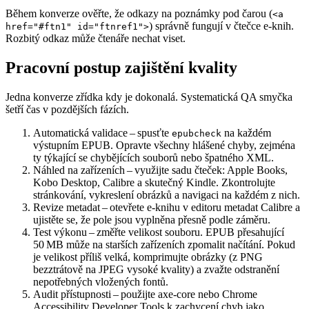
Během konverze ověřte, že odkazy na poznámky pod čarou (
<a
) správně fungují v čtečce e‑knih.
href="#ftn1" id="ftnref1">
Rozbitý odkaz může čtenáře nechat viset.
Pracovní postup zajištění kvality
Jedna konverze zřídka kdy je dokonalá. Systematická QA smyčka
šetří čas v pozdějších fázích.
Automatická validace
– spusťte
na každém
epubcheck
výstupním EPUB. Opravte všechny hlášené chyby, zejména
ty týkající se chybějících souborů nebo špatného XML.
Náhled na zařízeních
– využijte sadu čteček: Apple Books,
Kobo Desktop, Calibre a skutečný Kindle. Zkontrolujte
stránkování, vykreslení obrázků a navigaci na každém z nich.
Revize metadat
– otevřete e‑knihu v editoru metadat Calibre a
ujistěte se, že pole jsou vyplněna přesně podle záměru.
Test výkonu
– změřte velikost souboru. EPUB přesahující
50 MB může na starších zařízeních zpomalit načítání. Pokud
je velikost příliš velká, komprimujte obrázky (z PNG
bezztrátově na JPEG vysoké kvality) a zvažte odstranění
nepotřebných vložených fontů.
Audit přístupnosti
– použijte
axe-core
nebo Chrome
Accessibility Developer Tools k zachycení chyb jako