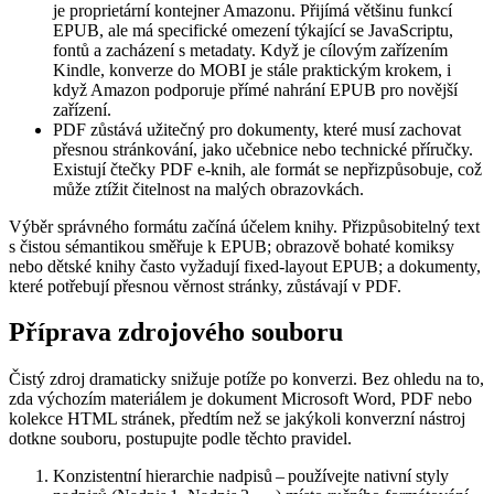
je proprietární kontejner Amazonu. Přijímá většinu funkcí
EPUB, ale má specifické omezení týkající se JavaScriptu,
fontů a zacházení s metadaty. Když je cílovým zařízením
Kindle, konverze do MOBI je stále praktickým krokem, i
když Amazon podporuje přímé nahrání EPUB pro novější
zařízení.
PDF
zůstává užitečný pro dokumenty, které musí zachovat
přesnou stránkování, jako učebnice nebo technické příručky.
Existují čtečky PDF e‑knih, ale formát se nepřizpůsobuje, což
může ztížit čitelnost na malých obrazovkách.
Výběr správného formátu začíná účelem knihy. Přizpůsobitelný text
s čistou sémantikou směřuje k EPUB; obrazově bohaté komiksy
nebo dětské knihy často vyžadují fixed‑layout EPUB; a dokumenty,
které potřebují přesnou věrnost stránky, zůstávají v PDF.
Příprava zdrojového souboru
Čistý zdroj dramaticky snižuje potíže po konverzi. Bez ohledu na to,
zda výchozím materiálem je dokument Microsoft Word, PDF nebo
kolekce HTML stránek, předtím než se jakýkoli konverzní nástroj
dotkne souboru, postupujte podle těchto pravidel.
Konzistentní hierarchie nadpisů
– používejte nativní styly