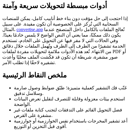
أدوات مبسطة لتحويلات سريعة وآمنة
إذا احتجت إلى حل مؤقت دون بناء خط أنابيب كامل، يمكن للمنصات
السحابية التي تُركز على الخصوصية أن تكون مفيدة. على سبيل
تُعالج الملفات بالكامل داخل المتصفح عندما
convertise.app
المثال،
يكون ذلك ممكنًا، مما يعني أن النص الواضح لا يلمس خادمًا بعيدًا.
وفي الحالات التي لا مفر فيها عن التحويل على الخادم، تستخدم
الخدمة تشفيرًا من الطرف إلى الطرف وتُهمل الملفات خلال دقائق
من الانتهاء. تُعد هذه الأدوات ملائمة لتحويلات مفردة لملفات PDF أو
صور مشفرة، شريطة أن تكون قد فكّشت الملف محليًا وأعدت
تشفيره لاحقًا إذا تطلب الأمر.
ملخص النقاط الرئيسية
عَتّب فك التشفير كعملية متميزة؛ طبّق ضوابط وصول صارمة
وسلاسل تدقيق.
استخدم بيئات معزولة وقابلة للتصرف لتقليل تعرض البيانات
الواضحة.
فضل التحويل القائم على التدفقات لتجنب كتابة ملفات غير
مشفرة على القرص.
أعد تشفير المخرجات باستخدام نفس الخوارزمية أو خوارزمية
أقوى قبل التخزين أو التوزيع.