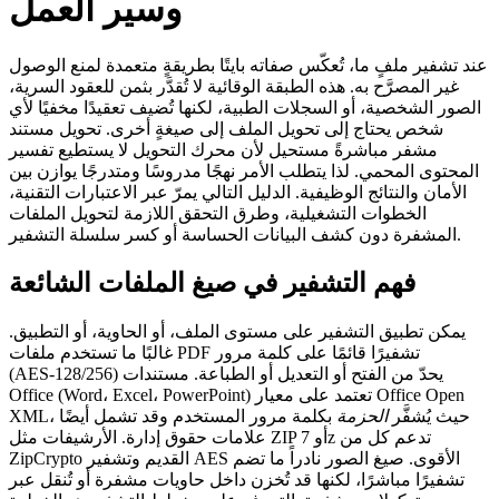
وسير العمل
عند تشفير ملفٍ ما، تُعكّس صفاته بايتًا بطريقةٍ متعمدة لمنع الوصول
غير المصرَّح به. هذه الطبقة الوقائية لا تُقدَّر بثمن للعقود السرية،
الصور الشخصية، أو السجلات الطبية، لكنها تُضيف تعقيدًا مخفيًا لأي
شخص يحتاج إلى تحويل الملف إلى صيغةٍ أخرى. تحويل مستند
مشفر مباشرةً مستحيل لأن محرك التحويل لا يستطيع تفسير
المحتوى المحمي. لذا يتطلب الأمر نهجًا مدروسًا ومتدرجًا يوازن بين
الأمان والنتائج الوظيفية. الدليل التالي يمرّ عبر الاعتبارات التقنية،
الخطوات التشغيلية، وطرق التحقق اللازمة لتحويل الملفات
المشفرة دون كشف البيانات الحساسة أو كسر سلسلة التشفير.
فهم التشفير في صيغ الملفات الشائعة
يمكن تطبيق التشفير على مستوى الملف، أو الحاوية، أو التطبيق.
غالبًا ما تستخدم ملفات PDF تشفيرًا قائمًا على كلمة مرور
(AES‑128/256) يحدّ من الفتح أو التعديل أو الطباعة. مستندات
Office (Word، Excel، PowerPoint) تعتمد على معيار Office Open
XML، حيث يُشفَّر
الحزمة
بكلمة مرور المستخدم وقد تشمل أيضًا
علامات حقوق إدارة. الأرشيفات مثل ZIP أو 7z تدعم كل من
ZipCrypto القديم وتشفير AES الأقوى. صيغ الصور نادراً ما تضم
تشفيرًا مباشرًا، لكنها قد تُخزن داخل حاويات مشفرة أو تُنقل عبر