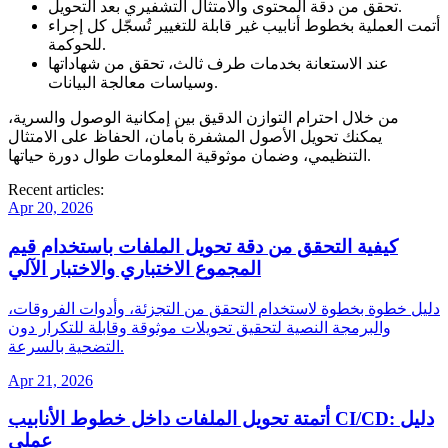
تحقق من دقة المحتوى والامتثال التشفيري بعد التحويل.
أتمت العملية بخطوط أنابيب غير قابلة للتغيير تُسجّل كل إجراء
للحوكمة.
عند الاستعانة بخدمات طرف ثالث، تحقق من شهاداتها
وسياسات معالجة البيانات.
من خلال احترام التوازن الدقيق بين إمكانية الوصول والسرية،
يمكنك تحويل الأصول المشفرة بأمان، الحفاظ على الامتثال
التنظيمي، وضمان موثوقية المعلومات طوال دورة حياتها.
Recent articles:
Apr 20, 2026
كيفية التحقق من دقة تحويل الملفات باستخدام قيم
المجموع الاختباري والاختبار الآلي
دليل خطوة بخطوة لاستخدام التحقق من التجزئة، وأدوات الفروقات،
والبرمجة النصية لتحقيق تحويلات موثوقة وقابلة للتكرار دون
التضحية بالسرعة.
Apr 21, 2026
أتمتة تحويل الملفات داخل خطوط الأنابيب CI/CD: دليل
عملي