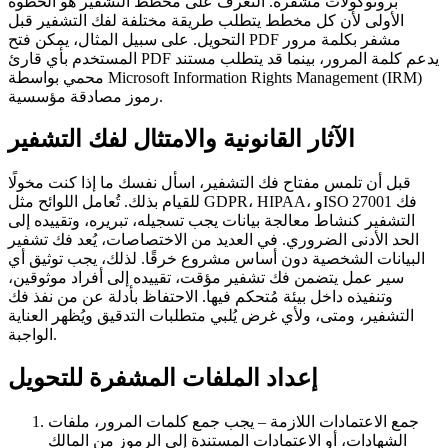
بروتوكولات مشفرة. التعرف على مخطط التشفير هو الخطوة
الأولى لأن كل مخطط يتطلب طريقة مختلفة لفك التشفير قبل
التحويل. على سبيل المثال، يمكن فتح PDF مشفر بكلمة مرور
المستخدم بأي قارئ PDF يدعم كلمة المرور، بينما قد يتطلب مستند
محمي بواسطة Microsoft Information Rights Management (IRM)
رموز مصادقة مؤسسية.
الآثار القانونية والامتثال لفك التشفير
قبل أن تلمس مفتاح فك التشفير، اسأل نفسك ما إذا كنت مخولًا
للقيام بذلك. تُعامل اللوائح مثل GDPR، HIPAA، وISO 27001 فك
التشفير كنشاط معالجة بيانات يجب تسجيله، تبريره، وتقييده إلى
الحد الأدنى الضروري. في العديد من الاختصاصات، يُعد فك تشفير
البيانات الشخصية دون أساس مشروع خرقًا. لذلك، يجب توثيق أي
سير عمل يتضمن فك تشفير مؤقت، تقييده إلى أفراد موثوقين،
وتنفيذه داخل بيئة مُتحكم فيها. الاحتفاظ بأدلة عن من نفذ فك
التشفير، ومتى، ولأي غرض يُلبي متطلبات التدقيق ويُظهر العناية
الواجبة.
إعداد الملفات المشفرة للتحويل
جمع الاعتمادات اللازمة
– يجب جمع كلمات المرور، ملفات
الشهادات، أو الاعتمادات المستندة إلى الرموز من المالك