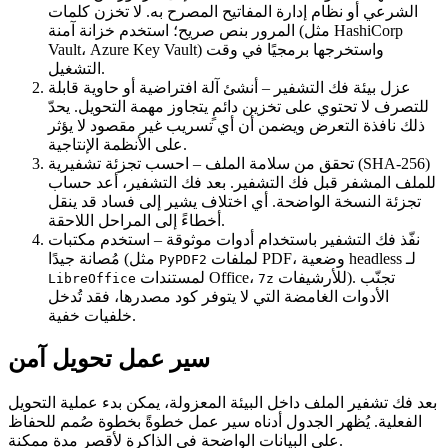
الشرعي أو نظام إدارة المفاتيح المصرح به. لا تخزن كلمات
المرور بنص صريح؛ استخدم خزانة آمنة (مثل HashiCorp
Vault، Azure Key Vault) واستخرجها برمجيًا في وقت
التشغيل.
عزل بيئة فك التشفير
– أنشئ آلة افتراضية أو حاوية قابلة
للتصرف لا تحتوي على تخزين دائمٍ يتجاوز مهمة التحويل. يحدّ
ذلك نافذة التعرض ويضمن أن أي تسريب غير مقصود لا يؤثر
على الأنظمة الإنتاجية.
تحقق من سلامة الملف
– احسب تجزئة تشفيرية (SHA‑256)
للملف المشفر قبل فك التشفير. بعد فك التشفير، أعد حساب
تجزئة النسخة الواضحة. أي اختلاف يشير إلى فساد قد ينقل
أخطاءً إلى المراحل اللاحقة.
نفّذ فك التشفير باستخدام أدوات موثوقة
– استخدم مكتبات
لملفات PDF، وضعية headless لـ
مُصانة جيدًا (مثل
PyPDF2
للأرشيفات). تجنّب
لمستندات Office،
LibreOffice
7z
الأدوات الغامضة التي لا يتوفر كود مصدرها، فقد تُدخل
خلفيات خفية.
سير عمل تحويل آمن
بعد فك تشفير الملف داخل البيئة المعزولة، يمكن بدء عملية التحويل
الفعلية. يُظهر الجدول أدناه سير عمل خطوةً بخطوة صُمم للحفاظ
على البيانات الواضحة في الذاكرة لأقصر مدة ممكنة.