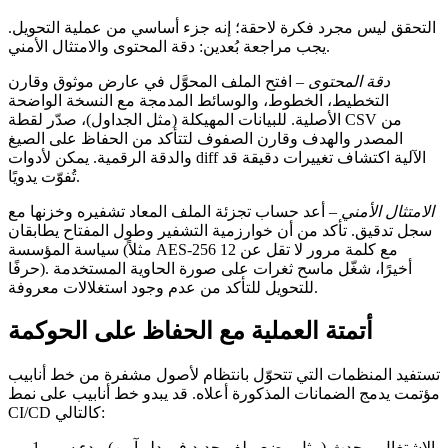
التحقق ليس مجرد فكرة لاحقة؛ إنه جزء أساسي من عملية التحويل.
.
يجب مراجعة بُعدين:
دقة المحتوى
و
الامتثال الأمني
دقة المحتوى
– افتح الملف المحوَّل في عارض موثوق وقارن
التخطيط، الخطوط، والوسائط المدمجة مع النسخة الواضحة
الأصلية. للبيانات المهيكلة (مثل الجداول)، صدّر لقطة CSV من
المصدر والهدف وقارن الصفوف لتتأكد من الحفاظ على الصيغ
والدقة الرقمية. يمكن لأدوات diff الآلية اكتشاف تغييرات دقيقة قد
تُفوّت يدويًا.
الامتثال الأمني
– أعد حساب تجزئة الملف المعاد تشفيره وخزنها مع
سجل تدقيق. تأكد من أن خوارزمية التشفير وطول المفتاح يطابقان
سياسة المؤسسة (مثلاً AES‑256 مع كلمة مرور لا تقل عن 12
حرفًا). أخيرًا، شغّل ماسح ثغرات على صورة الحاوية المستخدمة
للتحويل للتأكد من عدم وجود استغلالات معروفة.
أتمتة العملية مع الحفاظ على الحوكمة
تستفيد المنظمات التي تتحوّل بانتظام لأصول مشفرة من خط أنابيب
مؤتمت يدمج الضمانات المذكورة أعلاه. قد يبدو خط أنابيب على نمط
CI/CD كالتالي:
الاشتغال
– حدث (مثل وضع ملف جديد في دلو آمن) يبدء سير