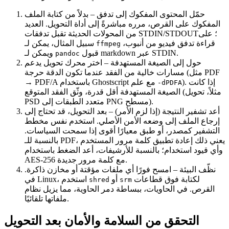
حمّل المحتوى المفكوك إلى تدفق
– بدلاً من كتابة الملف
المفكوك على القرص، مرره مباشرةً إلى أداة التحويل. العديد
من المحولات الحديثة تقبل تدفقات STDIN/STDOUT؛ على
قراءة تدفق فيديو من أنبوب،
سبيل المثال، يمكن لـ
ffmpeg
قبول markdown عبر STDIN.
ويمكن لـ
pandoc
حول إلى الصيغة المستهدفة
– اختر محرك تحويل يدعم
مسارات خالية من الفقد عندما تكون الدقة حرجة (مثل PDF
). إذا كانت
→ PDF/A باستخدام Ghostscript مع علم
-dPDFA
الصيغة المستهدفة أقل قدرة، وثّق الفقد المتوقع (مثلاً، تحويل
PSD متعدد الطبقات إلى PNG مسطح).
أعد تشفير النتيجة (إذا لزم الأمر)
– بعد التحويل، قد تحتاج إلى
إرجاع الملف إلى وضعه الأمن الأصلي. استخدم نفس مخطط
التشفير كمصدر، أو طبق معيارًا أقوى إذا سمحت السياسات.
بالنسبة للـ PDF، يعني ذلك إعادة تطبيق كلمة مرور المستخدم
وأي قيود استخدام؛ بالنسبة للأرشيفات، أعد الضغط باستخدام
AES‑256 مع كلمة مرور جديدة.
نظّف البيئة
– امسح فورًا أي ملفات مؤقتة أو مخازن ذاكرة.
لكتابة فوق قطاعات
أو
في Linux، استخدم
shred
srm
القرص. في الحاويات، ببساطة دمر الحاوية، مما يزيل نظام
ملفاتها تلقائيًا.
التحقق من السلامة والأمان بعد التحويل