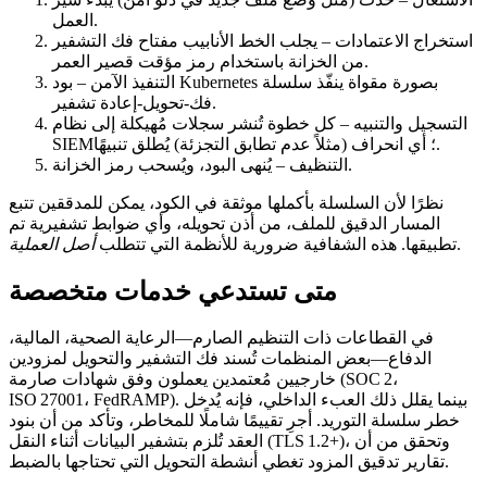
العمل.
استخراج الاعتمادات
– يجلب الخط الأنابيب مفتاح فك التشفير
من الخزانة باستخدام رمز مؤقت قصير العمر.
التنفيذ الآمن
– بود Kubernetes بصورة مقواة ينفّذ سلسلة
فك‑تحويل‑إعادة تشفير.
التسجيل والتنبيه
– كل خطوة تُنشر سجلات مُهيكلة إلى نظام
SIEM؛ أي انحراف (مثلاً عدم تطابق التجزئة) يُطلق تنبيهًا.
– يُنهى البود، ويُسحب رمز الخزانة.
التنظيف
نظرًا لأن السلسلة بأكملها موثقة في الكود، يمكن للمدققين تتبع
المسار الدقيق للملف، من أذن تحويله، وأي ضوابط تشفيرية تم
.
تطبيقها. هذه الشفافية ضرورية للأنظمة التي تتطلب
أصل العملية
متى تستدعي خدمات متخصصة
في القطاعات ذات التنظيم الصارم—الرعاية الصحية، المالية،
الدفاع—بعض المنظمات تُسند فك التشفير والتحويل لمزودين
خارجيين مُعتمدين يعملون وفق شهادات صارمة (SOC 2،
ISO 27001، FedRAMP). بينما يقلل ذلك العبء الداخلي، فإنه يُدخل
خطر سلسلة التوريد. أجرِ تقييمًا شاملًا للمخاطر، وتأكد من أن بنود
العقد تُلزم بتشفير البيانات أثناء النقل (TLS 1.2+)، وتحقق من أن
تقارير تدقيق المزود تغطي أنشطة التحويل التي تحتاجها بالضبط.