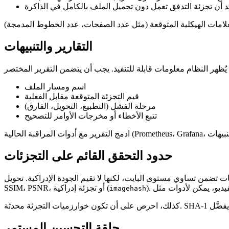
التقارير والتنبيهات
اسم ومسار الملف
قيم التجزئة المتوقعة مقابل الفعلية
مرحلة الفشل (التطبيع، التحويل، الفارق)
تتبع الأخطاء أو مخرجات الأوامر للتصحيح
حدود التحقق القائم على التجزئات
اوي مستوى البايت، لكنها لا تقيم الجودة الإدراكية. تحويل PNG غير مفقود إلى WebP بفقدان قد يغيّر التجزئة رغم أن الفرق البصري غير ملحوظ. في هذه الحالات، أضف قياسات إدراكية مثل
SSIM، PSNR، أو تجزئة إدراكية (
imagehash
حلقة التحسين المستمر