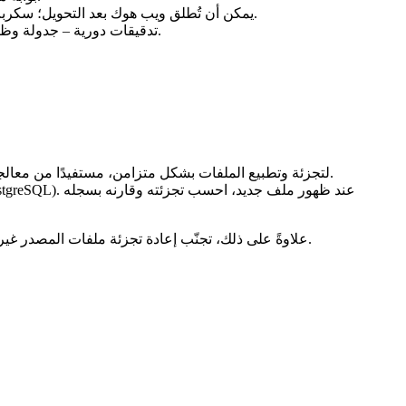
يمكن أن تُطلق ويب هوك بعد التحويل؛ سكربت مستمع صغير يستقبل رابط الملف، يحملها، يطبعها، ويتحقق من التجزئة.
– جدولة وظائف ليلية تعيد تجزئة الأرشيف الكامل للتحويل وتقارنها ببيان القاعدة الأساسية، مظهرة أي انزياح ناتج عن تحديثات البرامج أو تغيّر البيئة.
تدقيقات دورية
في Python أو طابور مهام مثل RabbitMQ) لتجزئة وتطبيع الملفات بشكل متزامن، مستفيدًا من معالجات متعددة النوى.
علاوةً على ذلك، تجنّب إعادة تجزئة ملفات المصدر غير المتغيِّرة عن طريق فحص طوابع تعديلها. هذا النهج التزايدي يمكن أن يقلل وقت المعالجة بنسبة تصل إلى 70 ٪ في خطوط الأنابيب المستقرة.