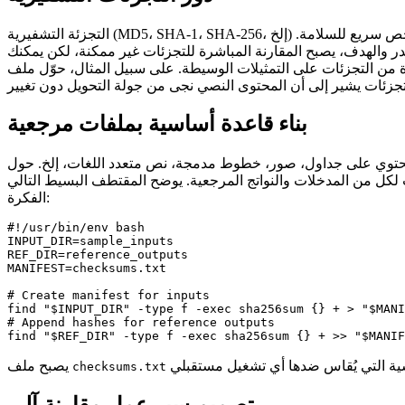
التجزئة التشفيرية (MD5، SHA‑1، SHA‑256، إلخ) تلخص محتوى الملف الثنائي في سلسلة قصيرة ثابتة الطول. لأن تعديل بتة واحدة فقط ينتج تجزئة مختلفة تمامًا، فإن التجزئات تُستَخدم كفحص سريع للسلامة.
در والهدف، يصبح المقارنة المباشرة للتجزئات غير ممكنة، لكن يمكنك
بناء قاعدة أساسية بملفات مرجعية
ت تحتوي على جداول، صور، خطوط مدمجة، نص متعدد اللغات، إلخ. حول
 لكل من المدخلات والنواتج المرجعية. يوضح المقتطف البسيط التالي
الفكرة:
#!/usr/bin/env bash

INPUT_DIR=sample_inputs

REF_DIR=reference_outputs

MANIFEST=checksums.txt

# Create manifest for inputs

find "$INPUT_DIR" -type f -exec sha256sum {} + > "$MANI
# Append hashes for reference outputs

يصبح ملف
checksums.txt