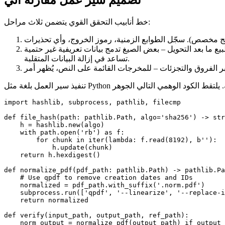
تصميم سير عمل مقارنة آلي
خط أنابيب التحقق القوي يتضمن ثلاث مراحل:
يع ما بعد التحويل
تساعد في إزالة البيانات المتقلبة.
ر الفروق والتجزئات
import hashlib, subprocess, pathlib, filecmp

def file_hash(path: pathlib.Path, algo='sha256') -> str
    h = hashlib.new(algo)

    with path.open('rb') as f:

        for chunk in iter(lambda: f.read(8192), b''):

            h.update(chunk)

    return h.hexdigest()

def normalize_pdf(pdf_path: pathlib.Path) -> pathlib.Pa
    # Use qpdf to remove creation dates and IDs

    normalized = pdf_path.with_suffix('.norm.pdf')

    subprocess.run(['qpdf', '--linearize', '--replace-i
    return normalized

def verify(input_path, output_path, ref_path):

    norm_output = normalize_pdf(output_path) if output_