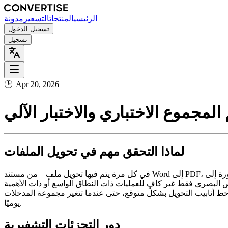
الرئيسي
المنتجات
التسعير
مدونة
تسجيل الدخول
تسجيل
🕒
Apr 20, 2026
لمجموع الاختباري والاختبار الآلي
لماذا التحقق مهم في تحويل الملفات
في كل مرة يتم فيها تحويل ملف—من مستند Word إلى PDF، أو صورة إلى WebP، أو جدول بيانات إلى CSV—هناك خطر أن يختلف الناتج عن الأصل بطرق دقيقة. فقدان حرف واحد، أو إزاحة عمود، أو حذف
حص البصري فقط غير كافٍ للعمليات ذات النطاق الواسع أو ذات الأهمية
وك خط أنابيب التحويل بشكل متوقع، حتى عندما تتغير مجموعة المدخلات
يوميًا.
دور التجزئات التشفيرية