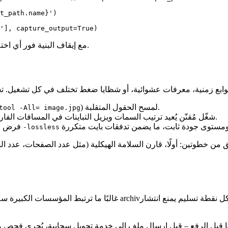
t_path.name}')

يمكن استدعاء السكربت لكل ملف في مهمة CI/CD، مع إيقاف البنية فور أي اختلاف في التجزئة.
) لمسح الحقول المتقلبة.
tool -All= image.jpg
– للصيغ المستندة إلى XML (مثل SVG، OOXML)، شغّل مُقنّن يُعيد ترتيب السمات ويزيل التباينات في المسافات الفارغة.
– عند تحويل PNG إلى WebP، فرض الخيار
-lossless
 من خطوتين: أولًا، قارن السلامة الهيكلية (مثل عدد الصفحات، عدد الصو
غالبًا ما ترتبط المؤسسات الكبيرة سلاسل تحويل عبر الأقسام—التسويق ي
ا قبل الرفع