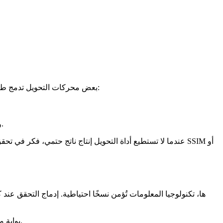
بعض محركات التحويل تدمج طوابع زمنية، معرفات عشوائية، أو شظايا ضغط تختلف في كل تشغيل. تجاهل هذه العناصر ضروري لإجراء مقارنة عادلة. تشمل الإستراتيجيات:
ومستوى جودة ثابت، ما يضمن تدفقات بايت متكررة.
عندما لا تستطيع أداة التحويل إنتاج ناتج حتمي، فكر في تحقق
– قبل إرسال ملف إلى خدمة تحويل سحابية، يُجرى فحص ما قبل الطيران يتحقق من التجزئة مقابل نسخة معروفة صالحة.
بوابة م