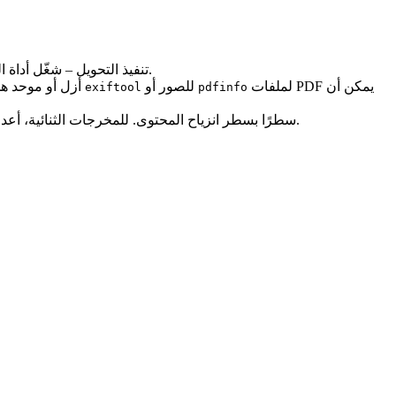
– شغّل أداة التحويل الخاصة بك (سواء كانت خدمة سحابية، أداة سطر أوامر، أو برنامج مخصص). سجّل الطوابع الزمنية، رموز الخروج، وأي تحذيرات.
تنفيذ التحويل
لملفات PDF يمكن أن
للصور أو
– بعض الصيغ تدمج بيانات تعريفية غير حتمية (تواريخ الإنشاء، GUIDs). أزل أو موحد هذه الحقول قبل حساب التجزئة. أدوات مثل
exiftool
pdfinfo
سطرًا بسطر انزياح المحتوى. للمخرجات الثنائية، أعد حساب التجزئة بعد التطبيع وقارنها بالقاعدة الأساسية.