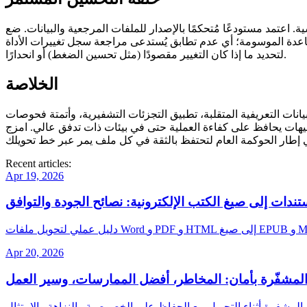
ة. اعتمد مستودعًا مُتحكمًا بالإصدار للملفات المرجعية والبيانات. ضع
قاعدة الموسومة؛ أي عدم تطابق يُستدعى مراجعة سجل تغييرات الأداة
لتحديد ما إذا كان التغيير مقصودًا (مثل تحسين الضغط) أو انحدارًا.
الخلاصة
نات التعريفية المتقلبة، تطبيق التجزئات التشفيرية، وأتمتة فحوصات
تنبيهات يحافظ على كفاءة العملية حتى في بيئات ذات تدفق عالي. امزج
Recent articles:
Apr 19, 2026
ندات إلى صيغ الكتب الإلكترونية: نصائح الجودة والتوافق
Apr 20, 2026
المشفّرة بأمان: المخاطر، أفضل الممارسات، وسير العمل