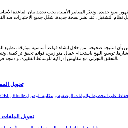
ر صيغ جديدة، وتغيّر المعايير الأمنية، يجب تجديد بيان القاعدة الأساسي
صيل نظام التشغيل. عند نشر نسخة جديدة، شغّل جميع الاختبارات ضد ال
أن النتيجة صحيحة. من خلال إنشاء قواعد أساسية موثوقة، تطبيع البيا
نتشارها. توسيع النهج باستخدام عمال متوازيين، قوائم تحقق تراكمية، و
التحقق التجزئي مع مقاييس إدراكية للوسائط الفقيرة، وادمجه في إطار الحوكمة العام لتحتفظ بالثقة في كل ملف يمر عبر خط تحويلك.
تحويل المست
تحويل الملفات 
دليل عملي للتعامل مع المستندات والصور والأرشيفات المشفرة أثناء التحويل مع الحفاظ على الخصوصية والنزاهة والامتثال.