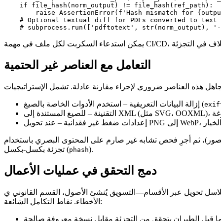
    if file_hash(norm_output) != file_hash(ref_path):

        raise AssertionError(f'Hash mismatch for {outpu
    # Optional textual diff for PDFs converted to text

التعامل مع العناصر غير الحتمية
– استخدم الأدوات الخاصة بالصيغ (
إزالة البيانات التعريفية
exif
التقنينة
إعدادات ضغط غير فقدانية
ر)، ثم أجرِ فحص تشابه غير صارم على المحتوى البصري باستخدام SSIM أو
).
تجزئة بكسل‑بكسل (
phash
دمج التحقق في عمليات الأعمال
ُنشئ الأصول، القسم القانوني ي archivها، تكنولوجيا المعلومات تُؤمن نسخًا احتياطية. إدماج التحقق عند كل نقطة تسليم يمنع انتشار
الأخطاء. نقاط التكامل الشائعة: