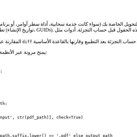
تطب
– للمخرجات القائمة على النص، يُظهر أمر
المقارنة عب
diff
تنفيذ سير العمل بلغة مثل Python يمنح مرونة عبر الأنظمة. يلتقط الكود الوهمي التالي الجوهر:
:

th:

nput', str(pdf_path)], check=True)

path.suffix.lower() == '.pdf' else output_path
