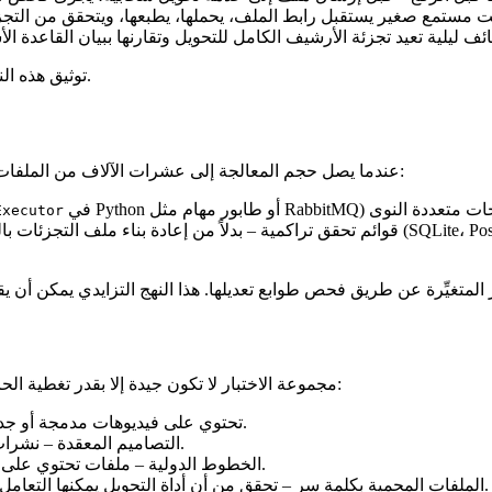
توثيق هذه النقاط في إطار حوكمة يساعد المراجعين على تتبع أصل كل أداة محوّلة.
عندما يصل حجم المعالجة إلى عشرات الآلاف من الملفات يوميًا، تصبح الأداء مسألة حاسمة. تقنيتان تحافظان على خفة العملية:
Executor
قوائم تحقق تراكمية
– بدلاً من إعادة بناء ملف التجزئات بالكامل في كل تشغيل، احف
مجموعة الاختبار لا تكون جيدة إلا بقدر تغطية الحالات التي تختبرها. أدرج الفئات التالية في مصفوفة الاختبار الخاصة بك:
– PDFs تحتوي على فيديوهات مدمجة أو جداول بيانات به اتصالات بيانات خارجية.
– نشرات ذات أعمدة متعددة، جداول بخلية مدمجة، أو صور مغلفة بنص.
التصاميم المعقدة
– ملفات تحتوي على لغات من اليمين إلى اليسار، أو حروف مركبة، أو أزواج وسطية.
الخطوط الدولية
– تحقق من أن أداة التحويل يمكنها التعامل مع المدخلات المشفرة دون تسريب كلمات السر في السجلات.
الملفات المحمية بكلمة سر