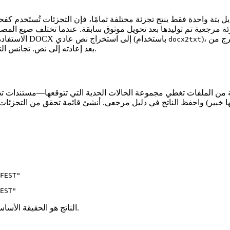
زئة مرجعية تم توليدها بعد تحويل موثوق سابقة. عندما تختلف صيغ المص
)، احسب تجزئة النص، ثم قارن تلك التجزئة بالنص المستخرج من PDF الناتج
الاستفادة من التجزئات على التمثيلات الوسيطة. على سبيل المثال، حوّل ملف DOCX إلى استخراج نص عادي (باستخدام
docx2txt
بعد إعادته إلى نص. تجانس التجزئات يشير إلى أن المحتوى النصي نجى من جولة التحويل دون تغيير.
ثيلية من الملفات تغطي مجموعة الحالات الحدية التي تتوقعها—مستندا
ا خبير) واحفظ الناتج في
دليل مرجعي
. أنشئ قائمة تحقق من التجزئات
FEST"

الناتج هو الحقيقة الأساسية التي يُقاس ضدها أي تشغيل مستقبلي.