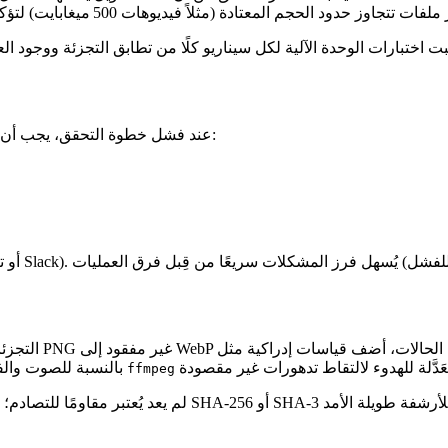
عند فشل خطوة التحقق، يجب أن يُظهر النظام معلومات قابلة للتنفيذ. يجب أن يتضمن التقرير المختصر:
التجزئات تضمن تس
). بالنسبة للصوت والفيديو، يمكن لأدوات مثل
ffmpeg