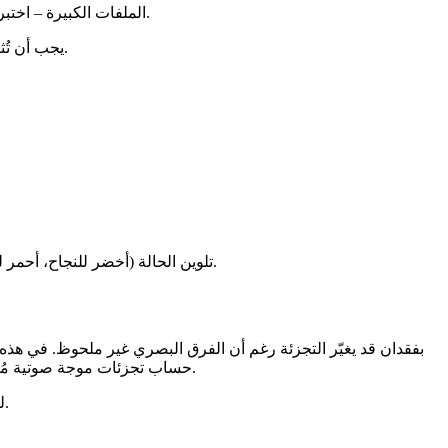
– اختبر ملفات تتجاوز حدود الحجم المعتادة (مثلاً فيديوهات 500 ميغابايت) لتؤكد أن تجزئة التدفق تعمل دون تحميل الملف بالكامل في الذاكرة.
الملفات الكبيرة
يجب أن تُثبت اختبارات الوحدة الآلية لكل سيناريو كلًا من تطابق التجزئة ووجود العلامات الهيكلية المتوقعة (مثل عدد الصفحات، عدد الخطوط المدمجة).
ادمج التقرير مع أدوات المراقبة الحالية (Prometheus، Grafana، أو تنبيهات Slack). تلوين الحالة (أخضر للنجاح، أحمر للفشل) يُسهل فرز المشكلات سريعًا من قِبل فرق العمليات.
حساب تجزئات موجة صوتية مُعَدَّلة للهدوء لالتقاط تدهورات غير مقصودة.
كذلك، احرص على أن تكون خوارزميات التجزئة محدثة. SHA‑1 لم يعد يُعتبر مقاومًا للتصادم؛ يفضَّل SHA‑256 أو SHA‑3 للأرشفة طويلة الأمد.