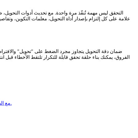
التحقق ليس مهمة تُنفّذ مرة واحدة. مع تحديث أدوات التحويل، ظهو
علامة على كل إلتزام بإصدار أداة التحويل، معلمات التكوين، وتفا
ضمان دقة التحويل يتجاوز مجرد الضغط على "تحويل" والافتراض ب
الفروق، يمكنك بناء حلقة تحقق قابلة للتكرار تلتقط الأخطاء قبل ا
دليل عملي لتحويل ملفات Word و PDF و HTML إلى صيغ EPUB و MOBI و Kindle مع الحفاظ على التخطيط والبيانات الوصفية وإمكانية الوصول.