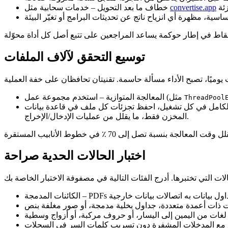
convertise.app
– خدمات سحابية مثل
خطاف ما بعد التحويل
توسيع التحقق لآلاف الملفات
– استخدم مجموعة عمل (مثل
المعالجة المتوازية
ThreadPool
ظ تجزئات كل ملف في قاعدة بيانات (SQLite، PostgreSQL). عند ظهور ملف جديد، احسب تجزئته وقارنه بسجله
المخزن فقط، ما يقلل من عمليات الإدخال/الإخراج.
اختبار الحالات الحدية صراحة
الكائنات المدمجة