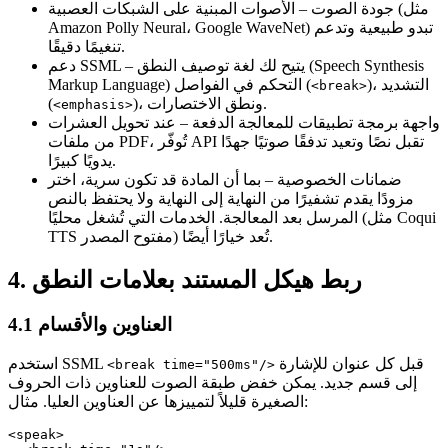
جودة الصوت
– الأصوات المبنية على الشبكات العصبية (مثل
Amazon Polly Neural، Google WaveNet) تبدو طبيعية وتدعم
تنغيمًا دقيقًا.
– يتيح لك لغة توصيف النطق (Speech Synthesis
دعم SSML
)، التشديد
Markup Language) التحكم في الفواصل (
<break>
)، ونطق الاختصارات.
(
<emphasis>
واجهة برمجة تطبيقات للمعالجة الدفعة
– عند تحويل العشرات
من ملفات PDF، تُوفّر API تقبل نصًا وتعيد تدفقًا صوتيًا جهدًا
يدويًا كبيرًا.
ضمانات الخصوصية
– بما أن المادة قد تكون سرية، اختر
مزودًا يقدم تشفيرًا من النهاية إلى النهاية ولا يحتفظ بالنص
المرسل بعد المعالجة. الخدمات التي تُشغل محليًا (مثل Coqui
TTS مفتوح المصدر) تُعد خيارًا أيضًا.
4. ربط هيكل المستند بعلامات النطق
4.1 العناوين والأقسام
قبل كل عنوان للإشارة
استخدم SSML
<break time="500ms"/>
إلى قسم جديد. يمكن خفض طبقة الصوت للعناوين ذات الحروف
الصغيرة قليلاً لتمييزها عن العناوين العليا. مثال:
<speak>
