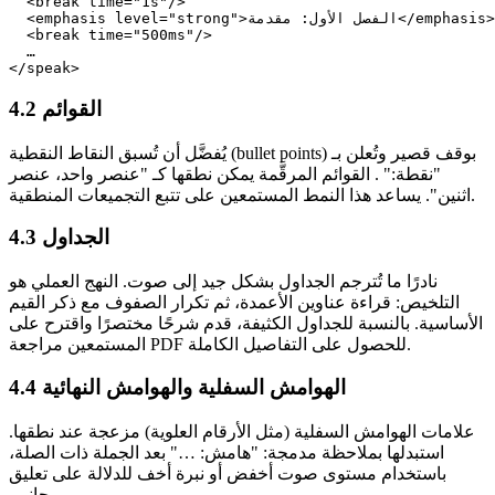
  <break time="1s"/>

  <emphasis level="strong">الفصل الأول: مقدمة</emphasis>

  <break time="500ms"/>

  …

4.2 القوائم
يُفضَّل أن تُسبق النقاط النقطية (bullet points) بوقف قصير وتُعلن بـ
"نقطة:" . القوائم المرقَّمة يمكن نطقها كـ "عنصر واحد، عنصر
اثنين". يساعد هذا النمط المستمعين على تتبع التجميعات المنطقية.
4.3 الجداول
نادرًا ما تُترجم الجداول بشكل جيد إلى صوت. النهج العملي هو
التلخيص: قراءة عناوين الأعمدة، ثم تكرار الصفوف مع ذكر القيم
الأساسية. بالنسبة للجداول الكثيفة، قدم شرحًا مختصرًا واقترح على
المستمعين مراجعة PDF للحصول على التفاصيل الكاملة.
4.4 الهوامش السفلية والهوامش النهائية
علامات الهوامش السفلية (مثل الأرقام العلوية) مزعجة عند نطقها.
استبدلها بملاحظة مدمجة: "هامش: …" بعد الجملة ذات الصلة،
باستخدام مستوى صوت أخفض أو نبرة أخف للدلالة على تعليق
جانبي.