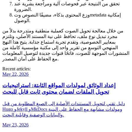
تحقق من النتيجة
عبر فحوصات آلية ومراجعة بشرية عند
الضرورة.
وزع المحتوى بذكاء
، مضيفًا النصوص وتmetadata إمكانية
الوصول.
من خلال معالجة تحويل الصوت كعملية منطقية ومتدرجة بدلاً من
مجرد تبديل نوع ملف، تحافظ على نية المستند الأصلي، وتلتزم
بمعايير الخصوصية، وتقدم تجربة استماع جذابة. يتيح هذا النهج
المنهجي التوسع من تقرير واحد إلى مكتبة مؤسسية كاملة من
المنشورات الموجهة للصوت، فاتحًا قنوات جديدة لتوصيل المعلومات
مع الحفاظ على أمان المصدر.
Recent articles:
May 22, 2026
إعداد الوثائق لمولدات المواقع الثابتة: استراتيجيات
تحويل الملفات لضمان محتوى ثابت قابل للبحث
دليل تقني لتحويل المستندات الأصلية إلى الصيغ المطلوبة من قبل
Hugo وJekyll وMkDocs ومولدات مشابهة مع الحفاظ على البنية
والبيانات الوصفية وقابلية البحث.
May 23, 2026