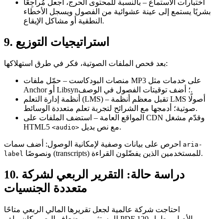
اختبارات الاستماع
– بالنسبة للمحتوى الحرج، اجعل مُراجِعًا
بشريًا يستمع إلى عينة عشوائية من الفصول ويسجل الأخطاء
النطقية أو مشاكل الإيقاع.
9. استراتيجيات التوزيع
بعد فحص الملفات الصوتية، فكر في طرق استهلاكها:
منصات البودكاست
– حمّل ملفات MP3 على خدمات مثل
Anchor أو Libsyn؛ أضف توقيتات الفصول في الوصف.
– تقبل معظم أنظمة LMS أصولًا
أنظمة إدارة التعلم (LMS)
صوتية؛ أدمجها مع الشرائح لتجربة تعلم متعددة الوسائط.
المواقع العامة
– استضف الملفات على CDN وقدّم مشغل
مع نص بديل.
HTML5
<audio>
: أضف سمات
احرص على
بيانات وصفية لإمكانية الوصول
aria-
ونصوصًا (transcripts) للمستخدمين الذين يفضّلون القراءة.
label
10. دراسة حالة: التقرير الربعي لشركة
متعددة الجنسيات
احتاجت شركة عالمية لجعل تقريرها المالي الربعي متاحًا
للمستثمرين ضعاف البصر. كان ملف PDF الأصلي بطول 120