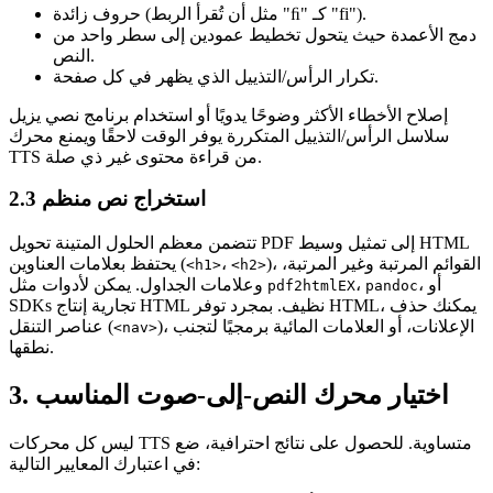
(مثل أن تُقرأ الربط "ﬁ" كـ "fi").
حروف زائدة
دمج الأعمدة
حيث يتحول تخطيط عمودين إلى سطر واحد من
النص.
الذي يظهر في كل صفحة.
تكرار الرأس/التذييل
إصلاح الأخطاء الأكثر وضوحًا يدويًا أو استخدام برنامج نصي يزيل
سلاسل الرأس/التذييل المتكررة يوفر الوقت لاحقًا ويمنع محرك
TTS من قراءة محتوى غير ذي صلة.
2.3 استخراج نص منظم
HTML
تتضمن معظم الحلول المتينة تحويل PDF إلى تمثيل وسيط
)، القوائم المرتبة وغير المرتبة،
،
يحتفظ بعلامات العناوين (
<h1>
<h2>
، أو
،
وعلامات الجداول. يمكن لأدوات مثل
pdf2htmlEX
pandoc
SDKs تجارية إنتاج HTML نظيف. بمجرد توفر HTML، يمكنك حذف
)، الإعلانات، أو العلامات المائية برمجيًا لتجنب
عناصر التنقل (
<nav>
نطقها.
3. اختيار محرك النص‑إلى‑صوت المناسب
ليس كل محركات TTS متساوية. للحصول على نتائج احترافية، ضع
في اعتبارك المعايير التالية: