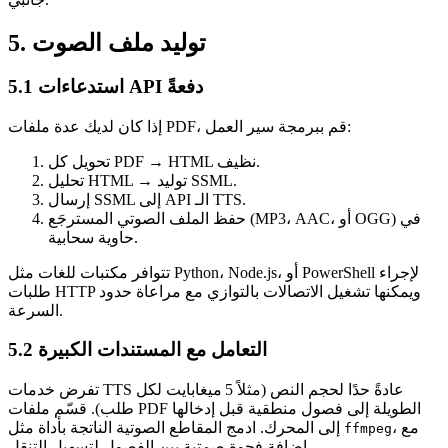
5. توليد ملف الصوت
5.1 استدعاءات API دفعةً
إذا كان لديك عدة ملفات PDF، قم ببرمجة سير العمل:
تحويل كل PDF → HTML نظيف.
تحليل HTML → توليد SSML.
إرسال SSML إلى API الـ TTS.
حفظ الملف الصوتي المسترجَع (MP3، AAC، أو OGG) في
حاوية سحابية.
تتوافر مكتبات للغات مثل Python، Node.js، أو PowerShell لإجراء
طلبات HTTP ويمكنها تشغيل الاتصالات بالتوازي مع مراعاة حدود
السرعة.
5.2 التعامل مع المستندات الكبيرة
تفرض خدمات TTS عادةً حدًا لحجم النص (مثلاً 5 ميغابايت لكل
طلب). قسّم ملفات PDF الطويلة إلى فصول منطقية قبل إدخالها
، مع
إلى المحرك. ادمج المقاطع الصوتية الناتجة بأداة مثل
ffmpeg
إضافة فجوة صمتية بين الفصول لتسهيل التنقل.