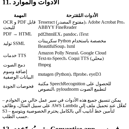
11. الأدوات والموارد
الأدوات المُقترحة
المهمة
،
Adobe Acrobat Pro
(مفتوح المصدر)،
Tesseract
OCR و PDF قابل
ABBYY FineReader
للبحث
PDF → HTML
pdf2htmlEX
،
pandoc
،
iText
سكريبتات Python مخصصة باستخدام
توليد SSML
BeautifulSoup
،
lxml
Amazon Polly Neural
،
Google Cloud
خدمات TTS
Coqui TTS (محلي)
،
Text‑to‑Speech
ffmpeg
دمج الصوت
إضافة وسوم
mutagen
(Python)،
ffprobe
،
eyeD3
البيانات الوصفية
للحصول على
SpeechRecognition
مكتبة
فحوصات الجودة
لتطبيع الصوت
pyloudnorm
النصوص،
يمكن تنسيق جميع هذه الأدوات في سير عمل خالي من الخوادم –
على سبيل المثال، وظائف AWS Lambda تُفعَّل عند تحميل ملف إلى
S3 – لتأمين خط أنابيب آلي بالكامل يحترم الخصوصية ويتوسع
حسب الطلب.
12. متى يُستَخدم Convertise.app في سير