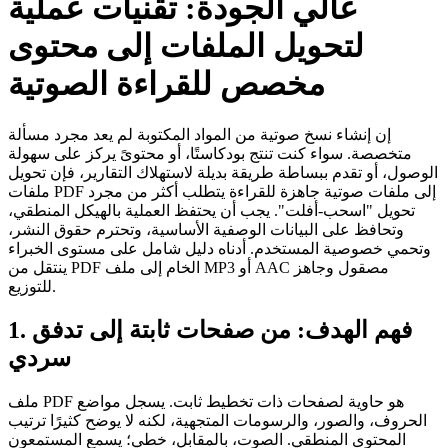
عالي الجودة: تقنيات عملية
لتحويل الملفات إلى محتوى
مخصص للقراءة الصوتية
إن إنشاء نسخ صوتية من المواد المكتوبة لم يعد مجرد مسألة
متخصصة. سواء كنت تنتج بودكاستًا، أو محتوىً يركز على سهولة
الوصول، أو تقدم ببساطة طريقة بديلة لاستهلاك التقارير، فإن تحويل
ملفات PDF إلى ملفات صوتية جاهزة للقراءة يتطلب أكثر من مجرد
تحويل "اسحب‑أفلت". يجب أن يحتفظ العملية بالهيكل المنطقي،
وتحافظ على البيانات الوصفية الأساسية، وتحترم حقوق النشر،
وتحمي خصوصية المستخدم. أدناه دليل شامل على مستوى الخبراء
ينتقل من PDF الخام إلى ملف MP3 أو AAC مصقول وجاهز
للتوزيع.
1. فهم الهدف: من صفحات ثابتة إلى تدفق
سردي
ملف PDF هو حاوية لصفحات ذات تخطيط ثابت. يسجل مواضع
الحروف، والصور، والرسومات المتجهية، لكنه لا يوضح كثيرًا ترتيب
المحتوى المنطقي. الصوت، بالمقابل، خطي؛ يسمع المستمعون