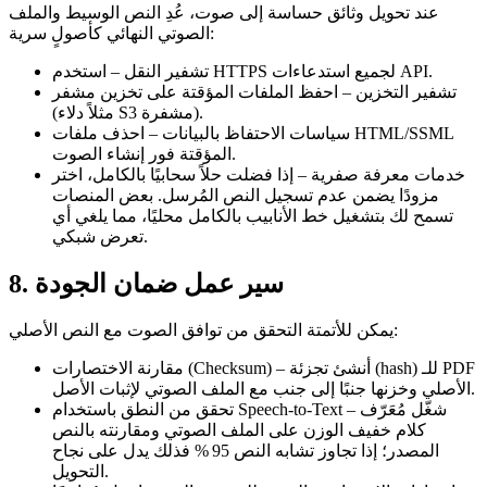
عند تحويل وثائق حساسة إلى صوت، عُدِ النص الوسيط والملف
الصوتي النهائي كأصولٍ سرية:
– استخدم HTTPS لجميع استدعاءات API.
تشفير النقل
تشفير التخزين
– احفظ الملفات المؤقتة على تخزين مشفر
(مثلاً دلاء S3 مشفرة).
سياسات الاحتفاظ بالبيانات
– احذف ملفات HTML/SSML
المؤقتة فور إنشاء الصوت.
خدمات معرفة صفرية
– إذا فضلت حلاً سحابيًا بالكامل، اختر
مزودًا يضمن عدم تسجيل النص المُرسل. بعض المنصات
تسمح لك بتشغيل خط الأنابيب بالكامل محليًا، مما يلغي أي
تعرض شبكي.
8. سير عمل ضمان الجودة
يمكن للأتمتة التحقق من توافق الصوت مع النص الأصلي:
– أنشئ تجزئة (hash) للـ PDF
مقارنة الاختصارات (Checksum)
الأصلي وخزنها جنبًا إلى جنب مع الملف الصوتي لإثبات الأصل.
– شغّل مُعَرّف
تحقق من النطق باستخدام Speech‑to‑Text
كلام خفيف الوزن على الملف الصوتي ومقارنته بالنص
المصدر؛ إذا تجاوز تشابه النص 95 % فذلك يدل على نجاح
التحويل.