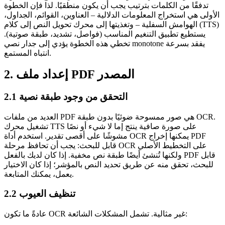
تدفقًا من الكلمات بترتيب يجب أن يكون منطقيًا. لذا فإن الخطوة
الأولى هي استخراج
المعلومات الدلالية
– العناوين، القوائم، الجداول،
الهوامش السفلية – وتغذيتها إلى محرك تحويل النص إلى كلام (TTS)
يستطيع تطبيق التنغيم المناسب (فواصل، تشديد، طبقة صوتية).
تخطي هذه الخطوة يؤدي إلى جدار نصي monotone يفقد بسرعة
انتباه المستمع.
2. إعداد ملف PDF المصدر
2.1 التحقق من وجود طبقة نصية
العديد من ملفات PDF هي صور ممسوحة ضوئيًا بدون طبقة OCR.
تشغيل محرك TTS على صورة صافية ينتج إما لا شيء أو نصًا
مشوشًا على أقصى تقدير. استخدم أداة OCR يمكنها إخراج PDF
قابل للبحث: يجب أن تحافظ مرحلة OCR على التخطيط الأصلي
ولكنها تُنشئ أيضًا طبقة نص مخفية. إذا كان لديك بالفعل PDF قابل
للبحث، تحقق منه عن طريق تحديد النص بالمؤشر؛ إذا كان الاختيار
يعمل، يمكنك المتابعة.
2.2 تنظيف العيوب
عادةً ما تكون OCR غير مثالية. تشمل المشكلات الشائعة: