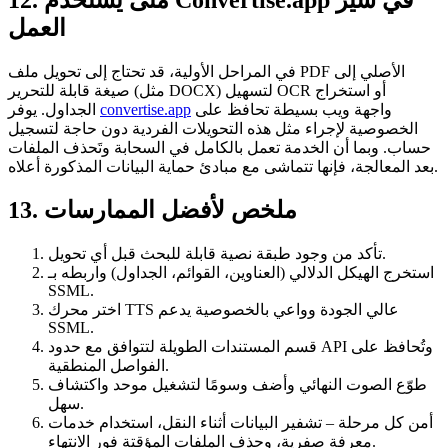
العمل
في المراحل الأولية، قد تحتاج إلى تحويل ملف PDF الأصلي إلى
صيغة قابلة للتحرير (مثل DOCX) لتسهيل OCR أو استخراج
واجهة ويب بسيطة تحافظ على
convertise.app
الجداول. يوفر
الخصوصية لإجراء مثل هذه التحويلات الفردية دون حاجة لتسجيل
حساب. وبما أن الخدمة تعمل بالكامل في السحابة وتَحذف الملفات
بعد المعالجة، فإنها تتماشى مع مبادئ حماية البيانات المذكورة أعلاه.
13. ملخص لأفضل الممارسات
قبل أي تحويل.
تأكد من وجود طبقة نصية قابلة للبحث
استخرج الهيكل الدلالي
(العناوين، القوائم، الجداول) واربطه بـ
SSML.
اختر محرك TTS عالي الجودة وواعي بالخصوصية
يدعم
SSML.
قسم المستندات الطويلة
لتتوافق مع حدود API وتُحافظ على
الفواصل المنطقية.
طوّع الصوت النهائي وأضف وسومًا
لتشغيل موحد واكتشاف
سهل.
أمن كل مرحلة
– تشفير البيانات أثناء النقل، استخدام خدمات
معرفة صفرية، وحذف الملفات المؤقتة فور الانتهاء.