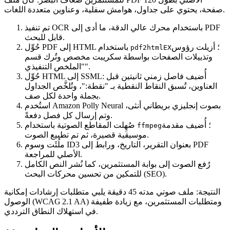
صفحة، يحتوي على جداول، هوامش سفلية، وعناوين متعددة اللغات.
تم تنفيذ OCR باستخدام محرك عالي الدقة، ما أدى إلى PDF
قابل للبحث.
؛ أزيلت رؤوس
حُوِّل PDF إلى HTML باستخدام
pdf2htmlEX
وتذييلات الصفحات بواسطة سكريبت مخصص وتُرك قسم
"الملخص التنفيذي".
حُوِّل HTML إلى SSML: أُضيف فاصل زمني ثانيتين قبل
العناوين، تُسبق النقاط النقطية بـ "نقطة:"، وتُلخَّص الجداول
بجملة واحدة لكل صف.
استُخدم Amazon Polly Neural بصوت إنجليزي بريطاني أنثى،
وتم إرسال كل فصل دفعةً.
؛ أُضيف مقدمة
صُهِلت المقاطع الصوتية باستخدام
ffmpeg
موسيقية قصيرة، ثم تم تطبيع الصوت.
ملُئَت وسوم ID3 بعنوان التقرير، التاريخ، ورابط إلى PDF
الأصلي للمراجعة.
رُفع الصوت إلى بوابة المستثمرين، كما نُشر النص الكامل
للتمكين من تحسين محركات البحث (SEO).
النتيجة: ملف صوتي مدته 45 دقيقة يلبي متطلبات إرشادات إمكانية
الوصول (WCAG 2.1 AA) ومتطلبات المستثمرين، مع زيادة طفيفة
في استهلاك النطاق الترددي.