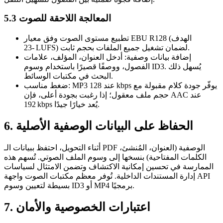
5.3 المعالجة اللاحقة للصوت
تطبيع مستوى الصوت
وفق معيار EBU R128 (الهدف
-23 LUFS) لضمان تشغيل جميع الملفات بحجم ثابت.
إضافة بيانات وصفية
: أدخل العنوان، المؤلف، علامات
الفصول، ووصفًا قصيرًا باستخدام وسوم ID3. يُسهل ذلك
البحث في مكتبات الوسائط.
: MP3 عند 128 kbps يوفّر جودة كلام مقبولة مع
ضغط مناسب
حجم ملف معقول؛ إذا رغبت بجودة أعلى، فإن AAC عند
192 kbps يُعد خيارًا جيدًا.
6. الحفاظ على البيانات الوصفية الأصلية
أثناء التحويل، احتفظ ببيانات الـ PDF الوصفية (العنوان، المُنشئ،
الكلمات المفتاحية) بنسخها إلى وسوم الملف الصوتي. تُسهم هذه
الممارسة في تحسين إمكانية الاكتشاف وتضمن الامتثال لسياسات
إدارة المستندات الداخلية. تُوفر معظم مكتبات الصوت واجهة API
بسيطة لتعيين وسوم ID3 أو MP4 برمجيًا.
7. اعتبارات الخصوصية والأمان