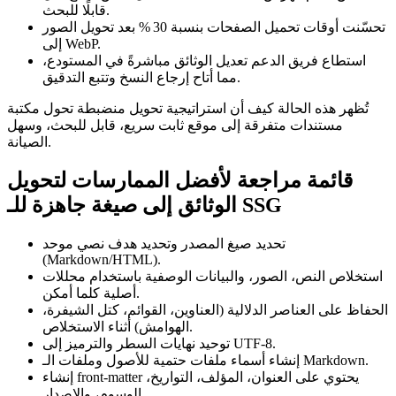
قابلًا للبحث.
تحسّنت أوقات تحميل الصفحات بنسبة 30 % بعد تحويل الصور
إلى WebP.
استطاع فريق الدعم تعديل الوثائق مباشرةً في المستودع،
مما أتاح إرجاع النسخ وتتبع التدقيق.
تُظهر هذه الحالة كيف أن استراتيجية تحويل منضبطة تحول مكتبة
مستندات متفرقة إلى موقع ثابت سريع، قابل للبحث، وسهل
الصيانة.
قائمة مراجعة لأفضل الممارسات لتحويل
الوثائق إلى صيغة جاهزة للـ SSG
تحديد صيغ المصدر
وتحديد هدف نصي موحد
(Markdown/HTML).
استخلاص
النص، الصور، والبيانات الوصفية باستخدام محللات
أصلية كلما أمكن.
الحفاظ على العناصر الدلالية
(العناوين، القوائم، كتل الشيفرة،
الهوامش) أثناء الاستخلاص.
نهايات السطر والترميز إلى UTF‑8.
توحيد
للأصول وملفات الـ Markdown.
إنشاء أسماء ملفات حتمية
يحتوي على العنوان، المؤلف، التواريخ،
إنشاء front‑matter
الوسوم، والإصدار.