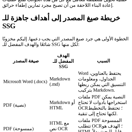
إعادة البناء اللاحقة من أن تصبح مجرد تمارين إطفاء حرائق.
خريطة صيغ المصدر إلى أهداف جاهزة للـ
SSG
الخطوة الأولى هي جرد صيغ المصدر التي يجب دعمها. إليكم مخزونًا
شائعًا والهدف المفضل للـ SSG لكل منها:
الهدف
السبب
صيغة المصدر
المفضل للـ
SSG
Word يحتفظ بالعناوين،
الجداول، ومعلومات
Markdown
Microsoft Word (.docx)
(.md)
التنسيق التي يمكن ربطها
بتركيب Markdown.
ملفات PDF النصية يمكن
استخراجها بأدوات لا تحتاج
Markdown أو
PDF (نصية)
HTML
OCR؛ تحتفظ بالتخطيط
لكنها تحتاج إلى تنقية.
ملفات PDF الممسوحة
HTML مع
تتطلب OCR؛ الهدف هو
نص OCR
PDF (ممسوحة)
HTML قابل للبحث بدلاً