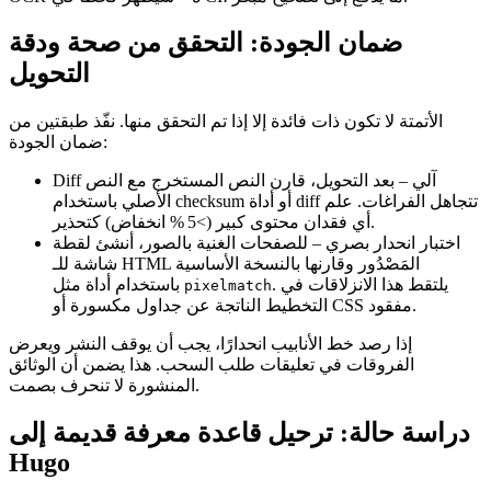
ضمان الجودة: التحقق من صحة ودقة
التحويل
الأتمتة لا تكون ذات فائدة إلا إذا تم التحقق منها. نفّذ طبقتين من
ضمان الجودة:
Diff آلي
– بعد التحويل، قارن النص المستخرج مع النص
الأصلي باستخدام checksum أو أداة diff تتجاهل الفراغات. علم
أي فقدان محتوى كبير (>5 % انخفاض) كتحذير.
اختبار انحدار بصري
– للصفحات الغنية بالصور، أنشئ لقطة
شاشة للـ HTML المَصْدُور وقارنها بالنسخة الأساسية
. يلتقط هذا الانزلاقات في
باستخدام أداة مثل
pixelmatch
التخطيط الناتجة عن جداول مكسورة أو CSS مفقود.
إذا رصد خط الأنابيب انحدارًا، يجب أن يوقف النشر ويعرض
الفروقات في تعليقات طلب السحب. هذا يضمن أن الوثائق
المنشورة لا تنحرف بصمت.
دراسة حالة: ترحيل قاعدة معرفة قديمة إلى
Hugo