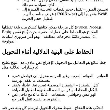
{{ toc }}
كان المولد يدعم ذلك.
تحسين الصور – تقليل حجم لقطات الشاشة الكبيرة إلى
عرض مناسب للويب (مثلاً 1200 px) وتحويلها إلى WebP
لتقليل حجم الحزمة.
كل مرحلة يمكن كتابتها كسكريبت بلغة تفضّلها (Python، Node.js،
Bash). المفتاح هو الحفاظ على عمليات حتمية بحيث يُنتج نفس
المصدر دائمًا مخرجات مطابقة – وهو أمر ضروري لبنايات CI
الموثوقة.
الحفاظ على البنية الدلالية أثناء التحويل
خطأ شائع هو التعامل مع التحويل كإخراج نص عادي. هذا النهج يطيح
بالإشارات الدلالية مثل:
القوائم
– القوائم المرتبة وغير المرتبة تتحول إلى فواصل فقرة
بسيطة، ما يفقد الهرمية.
كتل الشيفرة
– الشيفرة المضمنة تصبح نصًا عاديًا، وتفقد
الكتل المحاطة بأقواس اللغة المطلوبة لتظليل الصياغة.
الهوامش وحواشي الصفحات
– غالبًا ما تُدمج داخل نص
الفقرة، ما يفسد تنقل المراجع.
لتجنّب هذه الفخاخ، اضبط محرك التحويل ليرسم كل بنية صراحة.