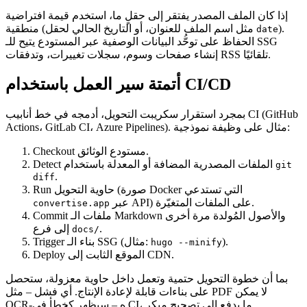
إذا كان الملف المصدر يفتقر إلى حقلٍ ما، استخدم قيمة افتراضية
).
منطقية (مثل اسم الملف للعنوان، أو التاريخ الحالي لحقل
date
الحفاظ على توحُّد البيانات الوصفية عبر المستودع يتيح للـ SSG
إنشاء صفحات وسوم، سجلات تغييرات، وتدفقات RSS تلقائيًا.
أتمتة سير العمل باستخدام CI/CD
بمجرد استقرار سكريبت التحويل، أدمجه في خط أنابيب CI (GitHub
Actions، GitLab CI، Azure Pipelines). مثال على وظيفة نموذجية:
مستودع الوثائق.
Checkout
الملفات المصدرية المضافة أو المعدلة باستخدام
Detect
git
.
diff
حاوية التحويل (صورة Docker التي تستدعي
Run
عبر API) على الملفات المتغيّرة.
convertise.app
ملفات الـ Markdown والأصول المُولدة مرة أخرى
Commit
.
إلى فرع
docs/
).
بناء الـ SSG (مثال:
Trigger
hugo --minify
الموقع الثابت إلى CDN.
Deploy
بما أن خطوة التحويل حتمية وتعمل داخل حاوية معزولة، ستحصل
على بناءات قابلة لإعادة الإنتاج. أي فشل – مثل PDF لا يمكن
OCR‑ه – سيظهر كخطأ في CI، ما يدفع إلى تصحيح مبكر.