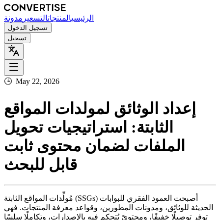
الرئيسي
المنتجات
التسعير
مدونة
تسجيل الدخول
تسجيل
🕒
May 22, 2026
إعداد الوثائق لمولدات المواقع
الثابتة: استراتيجيات تحويل
الملفات لضمان محتوى ثابت
قابل للبحث
مُولِّدات المواقع الثابتة (SSGs) أصبحت العمود الفقري للبوابات
الحديثة للوثائق، ومدونات المطورين، وقواعد معرفة المنتجات. فهي
توفر توصيلًا خفيفًا، ومحتوىً يُتحكم فيه بالإصدارات، وتكاملًا سلسًا