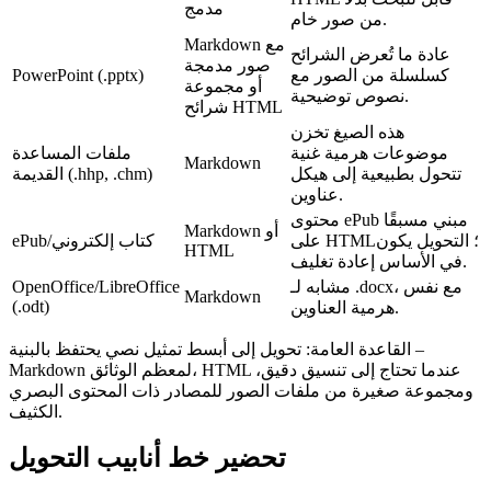
مدمج
من صور خام.
Markdown مع
عادة ما تُعرض الشرائح
صور مدمجة
كسلسلة من الصور مع
PowerPoint (.pptx)
أو مجموعة
نصوص توضيحية.
شرائح HTML
هذه الصيغ تخزن
موضوعات هرمية غنية
ملفات المساعدة
Markdown
تتحول بطبيعية إلى هيكل
القديمة (.hhp, .chm)
عناوين.
محتوى ePub مبني مسبقًا
Markdown أو
على HTML؛ التحويل يكون
ePub/كتاب إلكتروني
HTML
في الأساس إعادة تغليف.
مشابه لـ .docx، مع نفس
OpenOffice/LibreOffice
Markdown
(.odt)
هرمية العناوين.
–
القاعدة العامة:
تحويل إلى أبسط تمثيل نصي يحتفظ بالبنية
Markdown لمعظم الوثائق، HTML عندما تحتاج إلى تنسيق دقيق،
ومجموعة صغيرة من ملفات الصور للمصادر ذات المحتوى البصري
الكثيف.
تحضير خط أنابيب التحويل