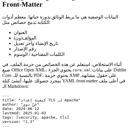
Front‑Matter
البيانات الوصفية هي ما يربط الوثائق بدورة حياتها. معظم أدوات
الكتابة تدمج خصائص مثل:
العنوان
المؤلف(ون)
تاريخ الإنشاء وآخر تعديل
رقم الإصدار
الكلمات المفتاحية / الوسوم
أثناء الاستخلاص، استعلم عن هذه الخصائص من حزمة الملف. في
على بيانات Dublin
صيغ Office Open XML، يحتوي الجزء
core.xml
Core. بالنسبة للـ PDF، يحتوي حزمة XMP على حقول مشابهة.
بمجرد حصولك عليها، أنشئ كتلة YAML front‑matter في أعلى ملف
الـ Markdown:
---

title: "كيفية إعداد TLS لـ Apache"

author: "جَنّ دوي"

date: 2024-06-12

lastmod: 2025-01-03

tags: [security, apache, tls]

version: "1.3"
