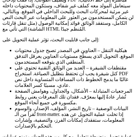
سيتعامل المولد معه كملف غير شفاف، وستكون المحتويات داخله
غير مرئية لمحركات البحث وللبحث الداخلي في الموقع. وبالتالي،
لن يتمكن المستخدمون من العثور على المعلومات عبر البحث النص
الكامل، وستفقد الوثائق فوائد إمكانية الوصول (مثل تنقل قارئات
الشاشة) التي تأتي مع HTML المُنظم جيدًا.
إلى جانب قابلیت البحث، تؤثر عملية التحويل على:
هيكلية التنقل
– العناوين في المصدر تصبح جدول محتويات
الموقع. التحويل الذي يسطّح مستويات العناوين يعرقل التدفق
المنطقي الذي يتوقعه المستخدمون.
مقتطفات الشيفرة
– العديد من الوثائق التقنية تحتوي على
كتل شيفرة يجب أن تحتفظ بتظليل الصياغة. استخراج PDF
غالبًا ما يدمج الخطوط ذات المسافات المتساوية داخل نص
عادي، مسببًا كسر العلامات.
المرجعيات المتبادلة
– الأشكال، والجداول، وهوامش الصفحة
تُشار عادةً إليها بمعرّف. فقدان تلك المعرفات يعني روابط
مكسورة في جميع أنحاء الموقع.
البيانات الوصفية
– تاريخ النشر، المؤلف، الإصدار، والوسوم
تُقرأ من الـ front‑matter. إذا تخلت عملية التحويل عن هذه
المعلومات، ستفقدك إمكانات الفرز، والتصفية، وإشارات
التحكم بالإصدارات.
عملية تحويل منضبطة تتعامل مع كل من هذه الجوانب تمنع عمليات