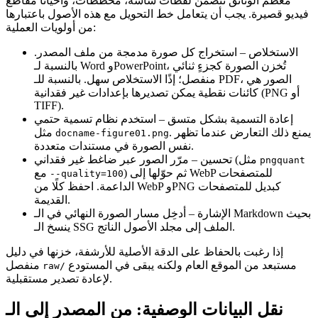
معظم الوثائق تتضمن لقطات شاشة، مخططات، وأحيانًا مقاطع
فيديو قصيرة. يجب أن يتعامل خط التحويل مع هذه الأصول باعتبارها
من أولويات العملية:
الاستخلاص
– استخراج كل صورة مدمجة من ملف المصدر.
بالنسبة لـ Word وPowerPoint، تُخزن الصورة كجزءٍ ثنائي
منفصل؛ إذًا الاستخلاص سهل. بالنسبة للـ PDF، الصور هي
كائنات نقطية يمكن تصديرها بإعدادات غير فقدانية (PNG أو
TIFF).
إعادة التسمية بشكل متسق
– استخدم نظام تسمية حتمي
. يمنع ذلك التعارض عندما تظهر
مثل
docname-figure01.png
نفس الصورة في مستندات متعددة.
– مرّر الصور عبر ضاغط غير فقداني (مثل
تحسين
pngquant
) ثم حوّلها إلى WebP للمتصفحات
مع
--quality=100
الداعمة. احفظ كلًا من WebP وPNG كبديل للمتصفحات
القديمة.
الإشارة
– أدخِل مسار الصورة النهائي في الـ Markdown بحيث
ينسخ الـ SSG الملف إلى مجلد الأصول الناتج.
إذا رغبت بالحفاظ على الدقة الأصلية للأرشفة، خزنها في دليل
مستبعد من الموقع العام ولكنه يبقى في المستودع
منفصل
raw/
لإعادة تصدير مستقبلية.
نقل البيانات الوصفية: من المصدر إلى الـ