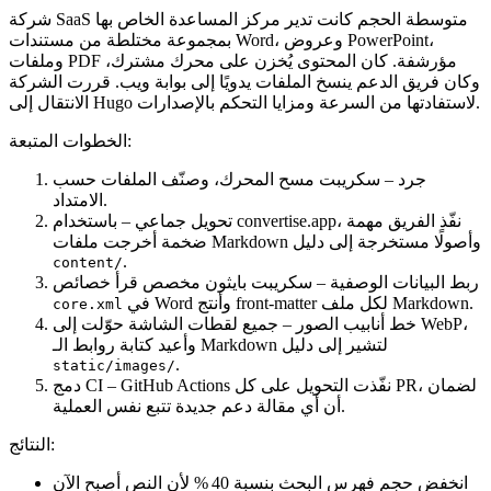
شركة SaaS متوسطة الحجم كانت تدير مركز المساعدة الخاص بها
بمجموعة مختلطة من مستندات Word، وعروض PowerPoint،
وملفات PDF مؤرشفة. كان المحتوى يُخزن على محرك مشترك،
وكان فريق الدعم ينسخ الملفات يدويًا إلى بوابة ويب. قررت الشركة
الانتقال إلى Hugo لاستفادتها من السرعة ومزايا التحكم بالإصدارات.
الخطوات المتبعة:
جرد
– سكريبت مسح المحرك، وصنّف الملفات حسب
الامتداد.
، نفّذ الفريق مهمة
convertise.app
– باستخدام
تحويل جماعي
ضخمة أخرجت ملفات Markdown وأصولًا مستخرجة إلى دليل
.
content/
ربط البيانات الوصفية
– سكريبت بايثون مخصص قرأ خصائص
في Word وأنتج front‑matter لكل ملف Markdown.
core.xml
خط أنابيب الصور
– جميع لقطات الشاشة حوّلت إلى WebP،
وأعيد كتابة روابط الـ Markdown لتشير إلى دليل
.
static/images/
– GitHub Actions نفّذت التحويل على كل PR، لضمان
دمج CI
أن أي مقالة دعم جديدة تتبع نفس العملية.
النتائج:
انخفض حجم فهرس البحث بنسبة 40 % لأن النص أصبح الآن