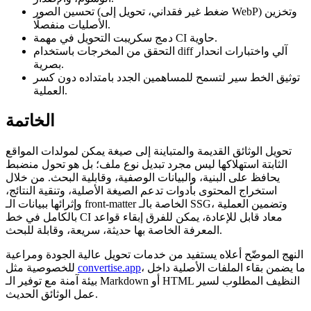
(ضغط غير فقداني، تحويل إلى WebP) وتخزين
تحسين الصور
الأصليات منفصلًا.
في مهمة CI حاوية.
دمج سكريبت التحويل
التحقق
من المخرجات باستخدام diff آلي واختبارات انحدار
بصرية.
توثيق
الخط سير لتسمح للمساهمين الجدد بامتداده دون كسر
العملية.
الخاتمة
تحويل الوثائق القديمة والمتباينة إلى صيغة يمكن لمولدات المواقع
الثابتة استهلاكها ليس مجرد تبديل نوع ملف؛ بل هو تحول منضبط
يحافظ على البنية، والبيانات الوصفية، وقابلية البحث. من خلال
استخراج المحتوى بأدوات تدعم الصيغة الأصلية، وتنقية النتائج،
وإثرائها ببيانات الـ front‑matter الخاصة بالـ SSG، وتضمين العملية
بالكامل في خط CI معاد قابل للإعادة، يمكن للفرق إبقاء قواعد
المعرفة الخاصة بها حديثة، سريعة، وقابلة للبحث.
النهج الموضّح أعلاه يستفيد من خدمات تحويل عالية الجودة ومراعية
، ما يضمن بقاء الملفات الأصلية داخل
convertise.app
للخصوصية مثل
بيئة آمنة مع توفير الـ Markdown أو HTML النظيف المطلوب لسير
عمل الوثائق الحديث.