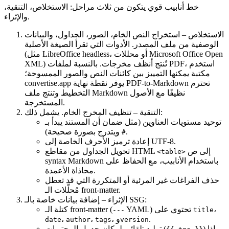
خط أنابيب قوي يتكون من ثلاث مراحل: الاستخلاص، التنقية،
والإثراء.
الاستخلاص
– استخراج النص الخام، الصور، الجداول، والبيانات
الوصفية من ملف المصدر. الأدوات التي تقرأ الصيغة الأصلية
(مثل LibreOffice headless، أو محللات Microsoft Office Open
XML) تُنتج أنظف مخرجات. بالنسبة لملفات PDF، استخدم
مكتبة يمكنها التمييز بين كائنات النص والصور الممسوحة؛
يوفر نقطة نهاية PDF‑to‑Markdown تحترم
convertise.app
التخطيط وتنتج ملف Markdown نظيفًا مع الأصول
المستخرجة.
– تنظيف المخرج الخام. يشمل ذلك:
التنقية
توحيد مستويات العناوين (مثل ضمان أن المستند يبدأ بـ
ويتدرج بصورة صحيحة).
#
إعادة ترميز الأحرف الخاصة إلى UTF‑8.
إلى ص
تحويل الجداول من مقاطع HTML
<table>
syntax Markdown باستخدام الأنابيب، مع الحفاظ على
محاذاة الأعمدة.
حذف الفراغات غير المرئية أو المتكررة التي قد تعطل
مُحلّلات الـ front‑matter.
– إضافة بيانات خاصة بالـ SSG:
الإثراء
،
YAML) تحتوي على
كتلة الـ front‑matter (
---
title
.
، و
،
،
date
author
tags
version
) إذا
توليد تلقائي لمكان جدول المحتويات (