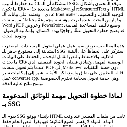
مع خطوط أنابيب CI. المشكلة أن الـ SSGs تتوقع المحتوى بأشكال
محددة جدًا – غالبًا ما تكون Markdown أو reStructuredText أو HTML
عادي – وتعتمد على بيانات الـ front‑matter لتوجيه التنقل، والتصميم،
وفهارس البحث. عندما ترث مؤسسة مجموعةً مختلطةً من ملفات
Word وPDF وعروض PowerPoint وصيغ تأليف المساعدة القديمة،
قد يصبح خطوة التحويل عنقًا زجاجيًا يهدد الاتساق، وإمكانية الوصول،
وجودة البحث.
هذه المقالة تستعرض سير عمل عملي لتحويل المستندات المصدرية
المتباينة إلى مستودع جاهز للـ SSG. ستركز على الحفاظ على البنية
الدلالية، والاحتفاظ بالنص القابل للبحث، والحفاظ على البيانات
الوصفية المهمة، وتفادي فقدان الجودة الطفيف الذي غالبًا ما يحدث
عندما يتم تحويل ملفات PDF إلى Markdown دون خطة. التقنيات
قابلة للتطبيق على نطاق واسع، لكن الأمثلة تشير إلى إمكانيات سير
، وهي خدمة تحويل سحابية تحترم الخصوصية
convertise.app
عمل
وتنتج نتائج عالية الدقة.
لماذا خطوة التحويل مهمة للوثائق المدعومة
بـ SSG
يقوم الـ SSG بإنشاء موقع HTML ثابت من ملفات المصدر عند وقت
البناء. المولد لا يفسر الصيغ الثنائية؛ فهو يقرأ النص الخام فقط
ويضيف القوالب. إذا قمت بإدخال PDF مباشرةً إلى خط الأنابيب،