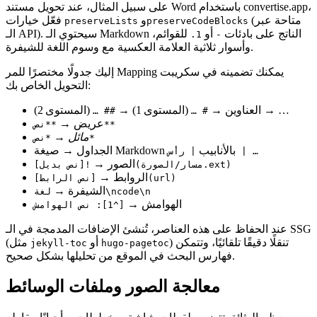
،
convertise.app
على سبيل المثال، عند تحويل مستند Word باستخدام
(متاحة عبر
و
فعّل خيارات
preserveLists
preserveCodeBlocks
الـ API). سيحتوي الـ Markdown الناتج على بادئات
أو
للقوائم،
1.
-
وأسوار ثلاثية العلامة العكسية مع وسوم اللغة للشيفرة.
إليك جدولًا مختصرًا للمر Mapping يمكنك تضمينه في سكريبت
التحويل الخاص بك:
(المستوى 2) → …
العناوين →
(المستوى 1) →
## …
# …
عريض
→
**نص**
مائل
→
*نص*
الجداول → صيغة Markdown بالأنابيب
| رأس | …
الصور →
![نص بديل](مسار/الصورة.ext)
الروابط →
[نص الرابط](url)
الشيفرة →
لغة\ncode\n
الهوامش →
[^1]: نص الهوامش
عند الحفاظ على هذه العناصر، تُنشئ الإضافات المدمجة في الـ SSG
) تنقلًا دقيقًا تلقائيًا، وتتمكن
أو
(مثل
jekyll-toc
hugo-pagetoc
فهارس البحث في الموقع من تحليلها بشكل صحيح.
معالجة الصور وملفات الوسائط