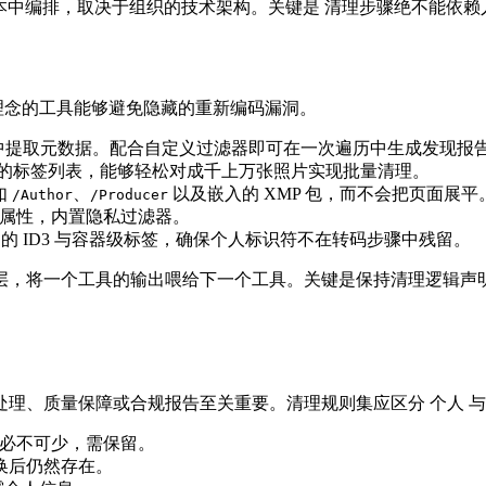
脚本中编排，取决于组织的技术架构。关键是
清理步骤绝不能依赖
”理念的工具能够避免隐藏的重新编码漏洞。
中提取元数据。配合自定义过滤器即可在一次遍历中生成发现报
的标签列表，能够轻松对成千上万张照片实现批量清理。
如
、
以及嵌入的 XMP 包，而不会把页面展平
/Author
/Producer
离文档属性，内置隐私过滤器。
的 ID3 与容器级标签，确保个人标识符不在转码步骤中残留。
层，将一个工具的输出喂给下一个工具。关键是保持清理逻辑声
处理、质量保障或合规报告至关重要。清理规则集应区分
个人
必不可少，需保留。
转换后仍然存在。