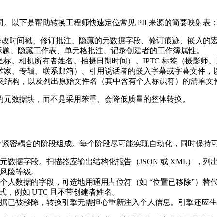
以下是帮助转换工程师快速定位常见 PII 来源的简要映射表
/修改时间戳、修订批注、隐藏的元数据字段、修订痕迹、嵌入的
的列标题、隐藏工作表、单元格批注、记录创建者的工作簿属性。
GPS 坐标、相机所有者姓名、拍摄日期时间）、IPTC 标签（摄影
艺术家、专辑、联系邮箱）、引用说话者的嵌入字幕或字幕文件，以及容器级元数
件夹结构，以及列出原始文件名（其中含有个人标识符）的清单文
的元数据块，而不是采用笨重、会降低质量的整体转换。
个紧密耦合的阶段组成。每个阶段尽可能实现自动化，同时保持
元数据字段。扫描器应输出结构化报告（JSON 或 XML），列
风险等级。
为个人数据的字段，可选地用通用占位符（如 “位置已移除”）
式，例如 UTC 且不带创建者姓名。
数据已被移除，转换引擎无需担心重新注入个人信息。引擎还应