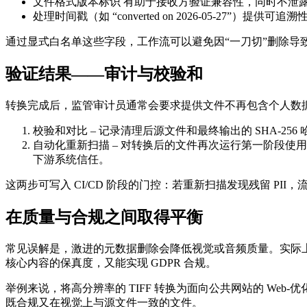
文件格式版本标识
有助于接收方验证兼容性，同时不泄
处理时间戳
（如 “converted on 2026‑05‑27”）提
通过显式白名单这些字段，工作流可以避免因“一刀切”删除导
验证结果——审计与校验和
转换完成后，监管审计员通常会要求提供文件不再包含个人数
校验和对比
– 记录清理后源文件和最终输出的 SHA‑2
自动化重新扫描
– 对转换后的文件再次运行第一阶段使用的
下游系统信任。
这两步可写入 CI/CD 阶段的门控：若重新扫描发现残留 PI
在质量与合规之间取得平衡
常见误解是，激进的元数据删除会降低视觉或音频质量。实际
核心内容的保真度，又能实现 GDPR 合规。
举例来说，将高分辨率的 TIFF 转换为面向公共网站的 We
既合规又在视觉上与源文件一致的文件。