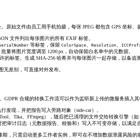
录。原始文件由员工用手机拍摄，每张 JPEG 都包含 GPS 坐
SON 文件列出每张图片的所有 EXIF 标签。
等标签，保留
、
、
SerialNumber
ColorSpace
Resolution
ICCProf
量将图片宽度调至 1200 px，自动保留白名单中的元数据。
允许的标签。生成 SHA‑256 哈希并与每张图片一起存储，以备追
原图无差别，可直接对外发布。
。GDPR 合规的转换工作流可以作为监听新上传的微服务插入其
件，执行发现，并把报告写入旁路对象（side‑car）。
ool、Tika、FFmpeg），随后把已清理的文件交给转换引擎（如 con
ts” 桶，同时把审计日志（元数据报告、校验和）写入不可变存储，以满
峰期，只需启动更多工作者实例，即可在不增加数据泄露风险的