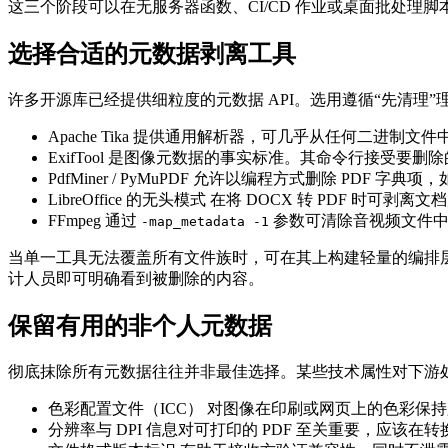
这三个阶段可以在无服务器函数、CI/CD 作业或桌面批处理
选择合适的元数据剥离工具
许多开源库已经提供细粒度的元数据 API。选用遵循“先清理
Apache Tika
提供通用解析器，可几乎从任何二进制文件
ExifTool
是图像元数据的事实标准。其命令行接受要删除
PdfMiner / PyMuPDF
允许以编程方式删除 PDF 字典项，
LibreOffice 的无头模式
在将 DOCX 转 PDF 时可剥
FFmpeg
通过
参数可清除音视频文件中
-map_metadata -1
当单一工具无法覆盖所有文件族时，可在其上构建轻量的编排
计人员即可明确看到被删除的内容。
保留有用的非个人元数据
彻底抹除所有元数据往往并非最佳选择。某些技术属性对下游
色彩配置文件（ICC）
对图像在印刷或网页上的色彩保持
分辨率与 DPI
信息对可打印的 PDF 至关重要，应该在