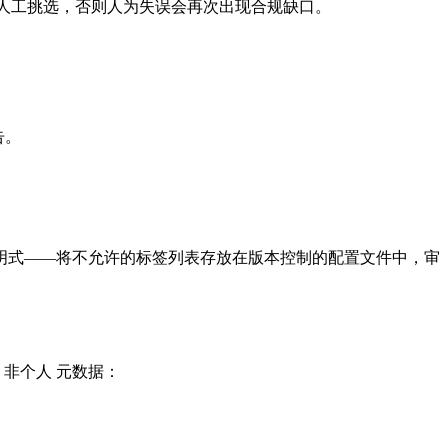
人工挑选
，否则人为失误会再次出现合规缺口。
告。
。
明式——将不允许的标签列表存放在版本控制的配置文件中，审
与
非个人
元数据：