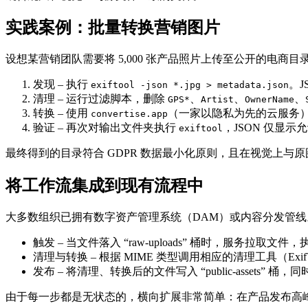
实践案例：批量转换营销图片
设想某营销团队需要将 5,000 张产品照片上传至公开的电商目
发现
– 执行
。J
exiftool -json *.jpg > metadata.json
清理
– 运行过滤脚本，删除
、
、
、
GPS*
Artist
OwnerName
转换
– 使用
（一家以隐私为先的云服务）批
convertise.app
验证
– 再次对输出文件夹执行
，JSON 仅显示
exiftool
最终得到的目录符合 GDPR 数据最小化原则，且在视觉上与
将工作流集成到现有流程中
大多数组织已拥有数字资产管理系统（DAM）或内容分发管线
触发
– 当文件落入 “raw‑uploads” 桶时，服务拉取文
清理与转换
– 根据 MIME 类型调用相应的清理工具（ExifT
发布
– 将清理、转换后的文件写入 “public‑asse
由于每一步都是无状态的，横向扩展非常简单：在产品发布高