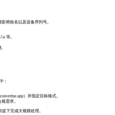
标、摄影师姓名以及设备序列号。
等。
ile
溯。
中：
vertise.app）并指定目标格式。
足合规需求。
前提下完成大规模处理。