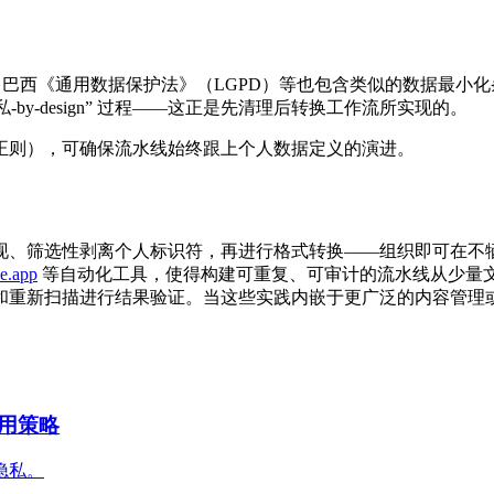
）、巴西《通用数据保护法》（LGPD）等也包含类似的数据最
隐私‑by‑design” 过程——这正是先清理后转换工作流所实现的。
正则），可确保流水线始终跟上个人数据定义的演进。
、筛选性剥离个人标识符，再进行格式转换——组织即可在不牺牲
se.app
等自动化工具，使得构建可重复、可审计的流水线从少量
重新扫描进行结果验证。当这些实践内嵌于更广泛的内容管理或
用策略
隐私。