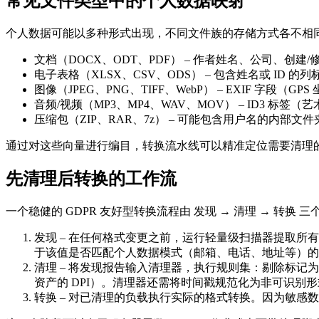
常见文件类型中的个人数据映射
个人数据可能以多种形式出现，不同文件族的存储方式各不相同。
文档（DOCX、ODT、PDF）
– 作者姓名、公司、创建
电子表格（XLSX、CSV、ODS）
– 包含姓名或 ID 
图像（JPEG、PNG、TIFF、WebP）
– EXIF 字段（
音频/视频（MP3、MP4、WAV、MOV）
– ID3 标签（
压缩包（ZIP、RAR、7z）
– 可能包含用户名的内部文
通过对这些向量进行编目，转换流水线可以精准定位需要清理
先清理后转换的工作流
一个稳健的 GDPR 友好型转换流程由
发现 → 清理 → 转换
三
发现
– 在任何格式变更之前，运行轻量级扫描器提取所有
于该值是否匹配个人数据模式（邮箱、电话、地址等）的
清理
– 将发现报告输入清理器，执行规则集：剔除标记
资产的 DPI）。清理器还需将时间戳规范化为非可识别形
转换
– 对已清理的负载执行实际的格式转换。因为敏感