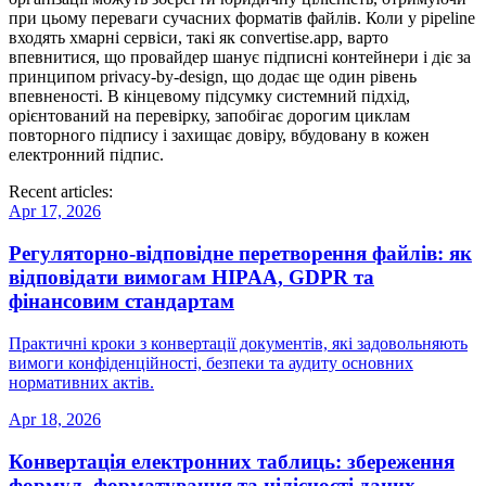
при цьому переваги сучасних форматів файлів. Коли у pipeline
входять хмарні сервіси, такі як convertise.app, варто
впевнитися, що провайдер шанує підписні контейнери і діє за
принципом privacy‑by‑design, що додає ще один рівень
впевненості. В кінцевому підсумку системний підхід,
орієнтований на перевірку, запобігає дорогим циклам
повторного підпису і захищає довіру, вбудовану в кожен
електронний підпис.
Recent articles:
Apr 17, 2026
Регуляторно‑відповідне перетворення файлів: як
відповідати вимогам HIPAA, GDPR та
фінансовим стандартам
Практичні кроки з конвертації документів, які задовольняють
вимоги конфіденційності, безпеки та аудиту основних
нормативних актів.
Apr 18, 2026
Конвертація електронних таблиць: збереження
формул, форматування та цілісності даних