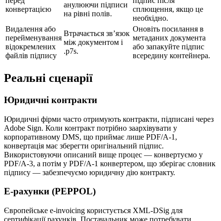
перед
підпис після
анулюючи підписи
конвертацією
сплющення, якщо це
на рівні полів.
необхідно.
Видалення або
Оновіть посилання в
Втрачається зв’язок
перейменування
метаданих документа
між документом і
відокремлених
або запакуйте підпис
.p7s.
файлів підпису
всередину контейнера.
Реальні сценарії
Юридичні контракти
Юридичні фірми часто отримують контракти, підписані через
Adobe Sign. Коли контракт потрібно заархівувати у
корпоративному DMS, що приймає лише PDF/A‑1,
конвертація має зберегти оригінальний підпис.
Використовуючи описаний вище процес — конвертуємо у
PDF/A‑3, а потім у PDF/A‑1 конвертером, що зберігає словник
підпису — забезпечуємо юридичну дію контракту.
Е‑рахунки (PEPPOL)
Європейське e‑invoicing користується XML‑DSig для
сертифікації рахунків. Постачальник може потребувати