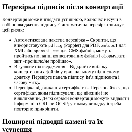
Перевірка підписів після конвертації
Конвертація може виглядати успішною, водночас несучи в
собі пошкодження підпису. Систематична перевірка знижує
цей ризик:
Автоматизована пакетна перевірка
– Скрипти, що
використовують
(Poppler) для PDF,
для
pdfsig
xmlsec1
XML або
для CMS‑файлів, можуть
openssl cms
пройтись по папці конвертованих файлів і сформувати
звіт «пройшло/не пройшло».
Візуальне підтвердження
– Відкрийте вибірку
конвертованих файлів у оригінальному підписному
додатку. Перевірте панель підпису, ім’я підписанта і
часову мітку.
Перевірка відкликання сертифіката
– Переконайтеся, що
сертифікат, яким підписували, ще дійсний і не
відкликаний. Деякі сервіси конвертації можуть видаляти
інформацію CRL чи OCSP; у такому випадку її треба
повторно прикріпити.
Поширені підводні камені та їх
усунення