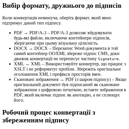
Вибір формату, дружнього до підписів
Коли конвертація неминуча, оберіть формат, який явно
підтримує даний тип підпису.
PDF → PDF/A‑3
– PDF/A‑3 дозволяє вбудовувати
будь‑які файли, включаючи контейнери підписів,
зберігаючи при цьому візуальну цілісність.
DOCX → DOCX
– Перезапис Word‑документа в той
самий контейнер OOXML збереже підпис CMS, доки
движок конвертації не переписує частину
.
Signature
XML → XML
– Використовуйте конвертер, що працює з
XSLT і не реформатує пробіли. Збережіть оригінальне
оголошення XML і префікси просторів імен.
Скановані зображення → PDF (з шаром підпису)
– Якщо
оригінальний документ був підписаний як скановане
зображення з цифровою печаткою, вставте зображення в
PDF, який включає підпис як анотацію, а не сплющує
його.
Робочий процес конвертації з
збереженням підпису