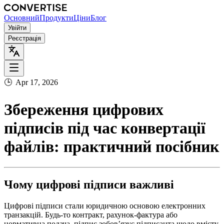
Основний
Продукти
Ціни
Блог
Увійти
Реєстрація
🕒
Apr 17, 2026
Збереження цифрових
підписів під час конвертації
файлів: практичний посібник
Чому цифрові підписи важливі
Цифрові підписи стали юридичною основою електронних
транзакцій. Будь‑то контракт, рахунок‑фактура або
нормативна подача, підпис зобов’язує підписанта щодо вмісту