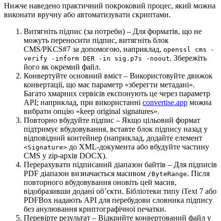
Нижче наведено практичний покроковий процес, який можна
виконати вручну або автоматизувати скриптами.
Витягніть підпис (за потреби)
– Для форматів, що не
можуть переносити підпис, витягніть блок
CMS/PKCS#7 за допомогою, наприклад,
openssl cms -
. Збережіть
verify -inform DER -in sig.p7s -noout
його як окремий файл.
Конвертуйте основний вміст
– Використовуйте движок
конвертації, що має параметр «зберегти метадані».
Багато хмарних сервісів експонують це через параметр
API; наприклад, при використанні
convertise.app
можна
вибрати опцію «keep original signatures».
Повторно вбудуйте підпис
– Якщо цільовий формат
підтримує вбудовування, вставте блок підпису назад у
відповідний контейнер (наприклад, додайте елемент
до XML‑документа або вбудуйте частину
<Signature>
CMS у zip‑архів DOCX).
Перерахувати підписаний діапазон байтів
– Для підписів
PDF діапазон визначається масивом
. Після
/ByteRange
повторного вбудовування оновіть цей масив,
відобразивши додані об’єкти. Бібліотеки типу iText 7 або
PDFBox надають API для перебудови словника підпису
без анулювання криптографічної печатки.
Перевірте результат
– Відкрийте конвертований файл у