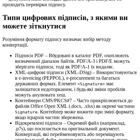
проходить перевірки підпису.
Типи цифрових підписів, з якими ви
можете зіткнутися
Розуміння формату підпису визначає вибір методу
конвертації.
Підписи PDF
– Вбудовані в каталог PDF, охоплюють
визначений діапазон байтів. PDF/A‑3 і PDF/E можуть
зберігати підписи, тоді як PDF/A‑1 їх видаляє.
XML‑цифрові підписи (XML‑DSig)
– Використовуються
в e‑invoicing (PEPPOL), e‑procurement та багатьох
державних формах. Елемент
має
<Signature>
залишатися недоторканим, і будь‑які зміни пробілів
можуть анулювати хеш.
Контейнери CMS/PKCS#7
– Часто прикріплюються до
файлів Office Open XML (.docx, .xlsx) як окремі частини
. Контейнер може вижити при зміні формату,
Signature
якщо ієрархія частин збережена.
Відокремлені підписи
– Окремий файл (наприклад,
.p7s), що посилається на оригінальний документ.
Конвертації, які перейменовують або переміщують
оригінальний файл, розривають це посилання, якщо