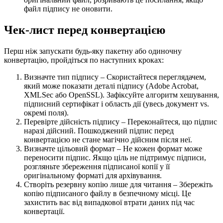
файл підпису не оновити.
Чек‑лист перед конвертацією
Перш ніж запускати будь‑яку пакетну або одиночну
конвертацію, пройдіться по наступних кроках:
Визначте тип підпису
– Скористайтеся переглядачем,
який може показати деталі підпису (Adobe Acrobat,
XMLSec або OpenSSL). Зафіксуйте алгоритм хешування,
підписний сертифікат і область дії (увесь документ vs.
окремі поля).
Перевірте дійсність підпису
– Переконайтеся, що підпис
наразі дійсний. Пошкоджений підпис перед
конвертацією не стане магічно дійсним після неї.
Визначте цільовий формат
– Не кожен формат може
переносити підпис. Якщо ціль не підтримує підписи,
розгляньте збереження підписаної копії у її
оригінальному форматі для архівування.
Створіть резервну копію лише для читання
– Збережіть
копію підписаного файлу в безпечному місці. Це
захистить вас від випадкової втрати даних під час
конвертації.