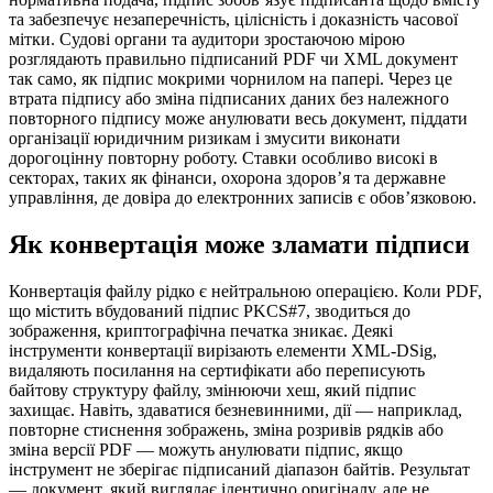
та забезпечує незаперечність, цілісність і доказність часової
мітки. Судові органи та аудитори зростаючою мірою
розглядають правильно підписаний PDF чи XML документ
так само, як підпис мокрими чорнилом на папері. Через це
втрата підпису або зміна підписаних даних без належного
повторного підпису може анулювати весь документ, піддати
організації юридичним ризикам і змусити виконати
дорогоцінну повторну роботу. Ставки особливо високі в
секторах, таких як фінанси, охорона здоров’я та державне
управління, де довіра до електронних записів є обов’язковою.
Як конвертація може зламати підписи
Конвертація файлу рідко є нейтральною операцією. Коли PDF,
що містить вбудований підпис PKCS#7, зводиться до
зображення, криптографічна печатка зникає. Деякі
інструменти конвертації вирізають елементи XML‑DSig,
видаляють посилання на сертифікати або переписують
байтову структуру файлу, змінюючи хеш, який підпис
захищає. Навіть, здаватися безневинними, дії — наприклад,
повторне стиснення зображень, зміна розривів рядків або
зміна версії PDF — можуть анулювати підпис, якщо
інструмент не зберігає підписаний діапазон байтів. Результат
— документ, який виглядає ідентично оригіналу, але не