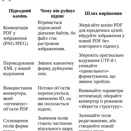
Підводний
Чому він руйнує
Шлях вирішення
камінь
підпис
Втрачається
Зберігайте копію PDF
Конвертація
підписаний
для юридичних цілей;
PDF у
діапазон байтів, бо
вбудуйте зображення у
зображення
файл стає
новий PDF без
(PNG/JPEG)
растровим
повторного підпису.
зображенням.
Збережіть оригінальне
кодування UTF‑8 і
Перекодування
Змінює канонічну
уникайте
XML у інший
форму, руйнуючи
«прикольного»
кодування
хеш.
форматування, що
змінює пробіли.
Використання
Потоки об’єктів
Вимикайте параметри
конвертера,
переписуються,
оптимізації; обирайте
який
змінюючи ID, на
конвертер із режимом
«оптимізує»
які посилається
«зберегти структуру».
об’єкти PDF
підпис.
Залишайте поля
Значення полів
Сплющення
редагованими, або
стають частиною
полів форми
створюйте новий
візуального шару,