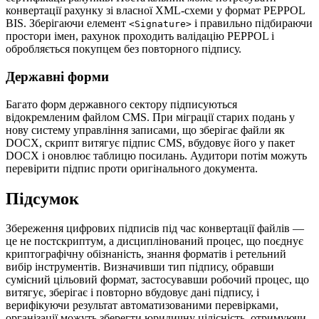
конвертації рахунку зі власної XML‑схеми у формат PEPPOL
BIS. Зберігаючи елемент
і правильно підбираючи
<Signature>
простори імен, рахунок проходить валідацію PEPPOL і
обробляється покупцем без повторного підпису.
Державні форми
Багато форм державного сектору підписуються
відокремленим файлом CMS. При міграції старих подань у
нову систему управління записами, що зберігає файли як
DOCX, скрипт витягує підпис CMS, вбудовує його у пакет
DOCX і оновлює таблицю посилань. Аудитори потім можуть
перевірити підпис проти оригінального документа.
Підсумок
Збереження цифрових підписів під час конвертації файлів —
це не постскриптум, а дисциплінований процес, що поєднує
криптографічну обізнаність, знання форматів і ретельний
вибір інструментів. Визначивши тип підпису, обравши
сумісний цільовий формат, застосувавши робочий процес, що
витягує, зберігає і повторно вбудовує дані підпису, і
верифікуючи результат автоматизованими перевірками,
організації можуть зберегти юридичну цілісність, отримуючи