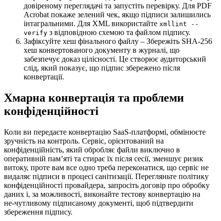
довіреному переглядачі та запустіть перевірку. Для PDF
Acrobat покаже зелений чек, якщо підписи залишились
інтагральними. Для XML використайте
xmllint --
з відповідною схемою та файлом підпису.
verify
Зафіксуйте хеш фінального файлу
– Збережіть SHA‑256
хеш конвертованого документу в журналі, що
забезпечує доказ цілісності. Це створює аудиторський
слід, який показує, що підпис збережено після
конвертації.
Хмарна конвертація та проблеми
конфіденційності
Коли ви передаєте конвертацію SaaS‑платформі, обмінюєте
зручність на контроль. Сервіс, орієнтований на
конфіденційність, який обробляє файли виключно в
оперативній пам’яті та стирає їх після сесії, зменшує ризик
витоку, проте вам все одно треба переконатися, що сервіс не
видаляє підписи в процесі санітизації. Перегляньте політику
конфіденційності провайдера, запросіть договір про обробку
даних і, за можливості, виконайте тестову конвертацію на
не‑чутливому підписаному документі, щоб підтвердити
збереження підпису.