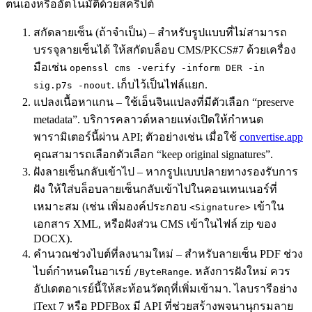
ตนเองหรืออัตโนมัติด้วยสคริปต์
สกัดลายเซ็น (ถ้าจำเป็น)
– สำหรับรูปแบบที่ไม่สามารถ
บรรจุลายเซ็นได้ ให้สกัดบล็อบ CMS/PKCS#7 ด้วยเครื่อง
มือเช่น
openssl cms -verify -inform DER -in
. เก็บไว้เป็นไฟล์แยก.
sig.p7s -noout
แปลงเนื้อหาแกน
– ใช้เอ็นจินแปลงที่มีตัวเลือก “preserve
metadata”. บริการคลาวด์หลายแห่งเปิดให้กำหนด
พารามิเตอร์นี้ผ่าน API; ตัวอย่างเช่น เมื่อใช้
convertise.app
คุณสามารถเลือกตัวเลือก “keep original signatures”.
ฝังลายเซ็นกลับเข้าไป
– หากรูปแบบปลายทางรองรับการ
ฝัง ให้ใส่บล็อบลายเซ็นกลับเข้าไปในคอนเทนเนอร์ที่
เหมาะสม (เช่น เพิ่มองค์ประกอบ
เข้าใน
<Signature>
เอกสาร XML, หรือฝังส่วน CMS เข้าในไฟล์ zip ของ
DOCX).
คำนวณช่วงไบต์ที่ลงนามใหม่
– สำหรับลายเซ็น PDF ช่วง
ไบต์กำหนดในอาเรย์
. หลังการฝังใหม่ ควร
/ByteRange
อัปเดตอาเรย์นี้ให้สะท้อนวัตถุที่เพิ่มเข้ามา. ไลบรารีอย่าง
iText 7 หรือ PDFBox มี API ที่ช่วยสร้างพจนานุกรมลาย