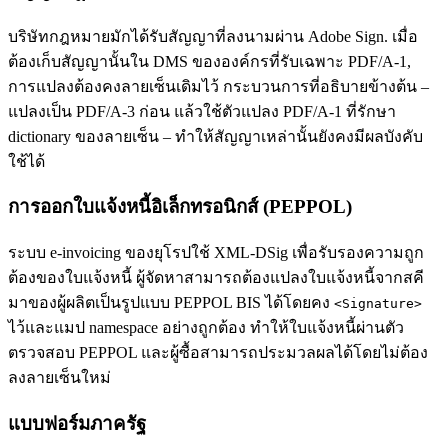
บริษัทกฎหมายมักได้รับสัญญาที่ลงนามผ่าน Adobe Sign. เมื่อ
ต้องเก็บสัญญานั้นใน DMS ขององค์กรที่รับเฉพาะ PDF/A‑1,
การแปลงต้องคงลายเซ็นเดิมไว้ กระบวนการที่อธิบายข้างต้น –
แปลงเป็น PDF/A‑3 ก่อน แล้วใช้ตัวแปลง PDF/A‑1 ที่รักษา
dictionary ของลายเซ็น – ทำให้สัญญาเหล่านั้นยังคงมีผลบังคับ
ใช้ได้
การออกใบแจ้งหนี้อิเล็กทรอนิกส์ (PEPPOL)
ระบบ e‑invoicing ของยุโรปใช้ XML‑DSig เพื่อรับรองความถูก
ต้องของใบแจ้งหนี้ ผู้จัดหาสามารถต้องแปลงใบแจ้งหนี้จากสคี
มาของผู้ผลิตเป็นรูปแบบ PEPPOL BIS ได้โดยคง
<Signature>
ไว้และแมป namespace อย่างถูกต้อง ทำให้ใบแจ้งหนี้ผ่านตัว
ตรวจสอบ PEPPOL และผู้ซื้อสามารถประมวลผลได้โดยไม่ต้อง
ลงลายเซ็นใหม่
แบบฟอร์มภาครัฐ