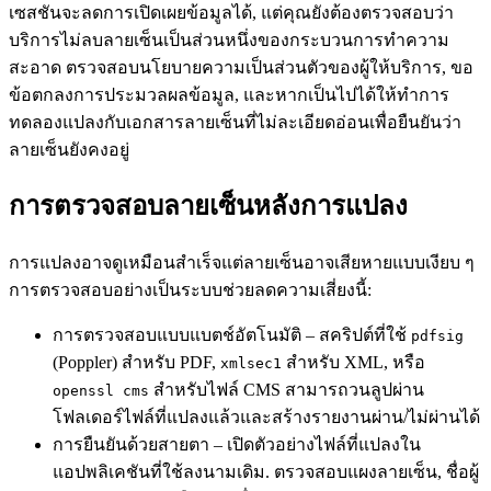
เซสชันจะลดการเปิดเผยข้อมูลได้, แต่คุณยังต้องตรวจสอบว่า
บริการไม่ลบลายเซ็นเป็นส่วนหนึ่งของกระบวนการทำความ
สะอาด ตรวจสอบนโยบายความเป็นส่วนตัวของผู้ให้บริการ, ขอ
ข้อตกลงการประมวลผลข้อมูล, และหากเป็นไปได้ให้ทำการ
ทดลองแปลงกับเอกสารลายเซ็นที่ไม่ละเอียดอ่อนเพื่อยืนยันว่า
ลายเซ็นยังคงอยู่
การตรวจสอบลายเซ็นหลังการแปลง
การแปลงอาจดูเหมือนสำเร็จแต่ลายเซ็นอาจเสียหายแบบเงียบ ๆ
การตรวจสอบอย่างเป็นระบบช่วยลดความเสี่ยงนี้:
การตรวจสอบแบบแบตช์อัตโนมัติ
– สคริปต์ที่ใช้
pdfsig
(Poppler) สำหรับ PDF,
สำหรับ XML, หรือ
xmlsec1
สำหรับไฟล์ CMS สามารถวนลูปผ่าน
openssl cms
โฟลเดอร์ไฟล์ที่แปลงแล้วและสร้างรายงานผ่าน/ไม่ผ่านได้
การยืนยันด้วยสายตา
– เปิดตัวอย่างไฟล์ที่แปลงใน
แอปพลิเคชันที่ใช้ลงนามเดิม. ตรวจสอบแผงลายเซ็น, ชื่อผู้