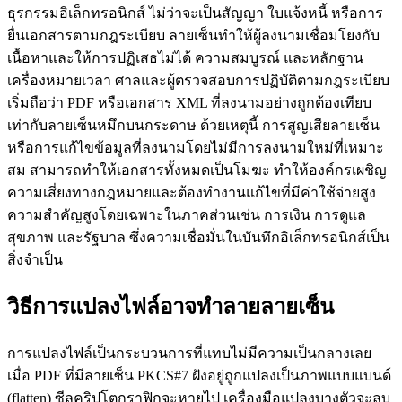
ธุรกรรมอิเล็กทรอนิกส์ ไม่ว่าจะเป็นสัญญา ใบแจ้งหนี้ หรือการ
ยื่นเอกสารตามกฎระเบียบ ลายเซ็นทำให้ผู้ลงนามเชื่อมโยงกับ
เนื้อหาและให้การปฏิเสธไม่ได้ ความสมบูรณ์ และหลักฐาน
เครื่องหมายเวลา ศาลและผู้ตรวจสอบการปฏิบัติตามกฎระเบียบ
เริ่มถือว่า PDF หรือเอกสาร XML ที่ลงนามอย่างถูกต้องเทียบ
เท่ากับลายเซ็นหมึกบนกระดาษ ด้วยเหตุนี้ การสูญเสียลายเซ็น
หรือการแก้ไขข้อมูลที่ลงนามโดยไม่มีการลงนามใหม่ที่เหมาะ
สม สามารถทำให้เอกสารทั้งหมดเป็นโมฆะ ทำให้องค์กรเผชิญ
ความเสี่ยงทางกฎหมายและต้องทำงานแก้ไขที่มีค่าใช้จ่ายสูง
ความสำคัญสูงโดยเฉพาะในภาคส่วนเช่น การเงิน การดูแล
สุขภาพ และรัฐบาล ซึ่งความเชื่อมั่นในบันทึกอิเล็กทรอนิกส์เป็น
สิ่งจำเป็น
วิธีการแปลงไฟล์อาจทำลายลายเซ็น
การแปลงไฟล์เป็นกระบวนการที่แทบไม่มีความเป็นกลางเลย
เมื่อ PDF ที่มีลายเซ็น PKCS#7 ฝังอยู่ถูกแปลงเป็นภาพแบบแบนด์
(flatten) ซีลคริปโตกราฟิกจะหายไป เครื่องมือแปลงบางตัวจะลบ