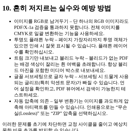
10. 흔히 저지르는 실수와 예방 방법
이미지를 RGB로 남겨두기
– 단 하나의 RGB 이미지라도
PDF/X‑1a 검증을 통과하지 못합니다. 전체 이미지를
CMYK로 일괄 변환하는 기능을 사용하세요.
투명도 플래튼 누락
– 페이지 가장자리까지 투명 객체가
있으면 인쇄 시 잘못 표시될 수 있습니다. 플래튼 레이어
수를 확인하십시오.
트림 크기만 내보내고 블리드 누락
– 블리드가 없는 PDF
는 배경 색상이 잘리는 흰 여백을 초래합니다. 항상 블리
드 마진을 포함한 미디어 박스로 내보내세요.
글꼴 서브세팅으로 글자 누락
– 서브세팅 시 드물게 사용
되는 글리프(특히 악센트 문자)가 빠질 수 있습니다. 언
어 설정을 확인하고, PDF 뷰어에서 검색이 가능한지 테
스트하세요.
자동 압축에 의존
– 일부 변환기는 이미지를 과도하게 압
축해 아티팩트를 만들 수 있습니다. 인쇄용으로는 “무손
실(Lossless)” 또는 “ZIP” 압축을 선택하십시오.
이러한 문제를 초기에 차단하면 교정 사이클을 줄이고 예상치
못한 비용 초과를 방지할 수 있습니다.