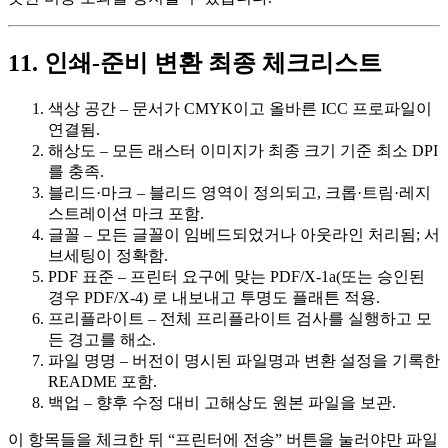
11. 인쇄‑준비 변환 최종 체크리스트
색상 공간
– 문서가 CMYK이고 올바른 ICC 프로파일이
연결됨.
해상도
– 모든 래스터 이미지가 최종 크기 기준 최소 DPI
를 충족.
블리드·마크
– 블리드 영역이 정의되고, 크롭·트림·레지
스트레이션 마크 포함.
글꼴
– 모든 글꼴이 임베드되었거나 아웃라인 처리됨; 서
브세팅이 정확함.
PDF 표준
– 프린터 요구에 맞는 PDF/X‑1a(또는 승인된
경우 PDF/X‑4) 로 내보내고 투명도 플래튼 적용.
프리플라이트
– 전체 프리플라이트 검사를 실행하고 모
든 경고를 해소.
파일 명명
– 버전이 명시된 파일명과 변환 설정을 기록한
README 포함.
백업
– 향후 수정 대비 고해상도 원본 파일을 보관.
이 항목들을 체크한 뒤 “프린터에 전송” 버튼을 눌러야만 파일