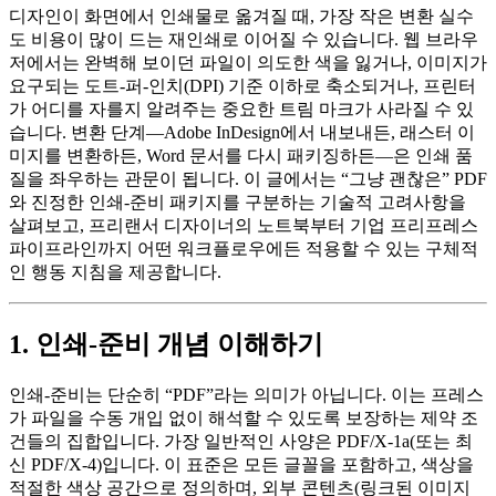
디자인이 화면에서 인쇄물로 옮겨질 때, 가장 작은 변환 실수
도 비용이 많이 드는 재인쇄로 이어질 수 있습니다. 웹 브라우
저에서는 완벽해 보이던 파일이 의도한 색을 잃거나, 이미지가
요구되는 도트‑퍼‑인치(DPI) 기준 이하로 축소되거나, 프린터
가 어디를 자를지 알려주는 중요한 트림 마크가 사라질 수 있
습니다. 변환 단계—Adobe InDesign에서 내보내든, 래스터 이
미지를 변환하든, Word 문서를 다시 패키징하든—은 인쇄 품
질을 좌우하는 관문이 됩니다. 이 글에서는 “그냥 괜찮은” PDF
와 진정한 인쇄‑준비 패키지를 구분하는 기술적 고려사항을
살펴보고, 프리랜서 디자이너의 노트북부터 기업 프리프레스
파이프라인까지 어떤 워크플로우에든 적용할 수 있는 구체적
인 행동 지침을 제공합니다.
1. 인쇄‑준비 개념 이해하기
인쇄‑준비는 단순히 “PDF”라는 의미가 아닙니다. 이는 프레스
가 파일을 수동 개입 없이 해석할 수 있도록 보장하는 제약 조
건들의 집합입니다. 가장 일반적인 사양은
PDF/X‑1a
(또는 최
신
PDF/X‑4
)입니다. 이 표준은 모든 글꼴을 포함하고, 색상을
적절한 색상 공간으로 정의하며, 외부 콘텐츠(링크된 이미지