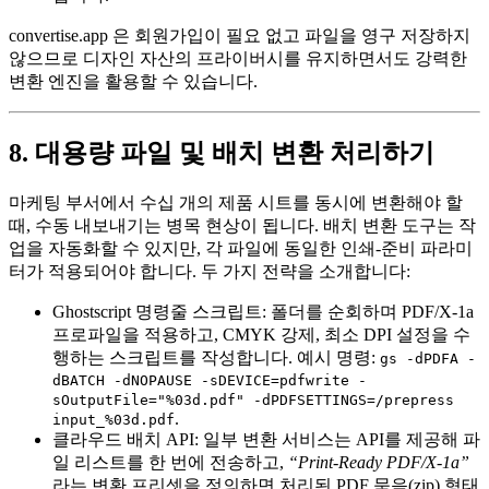
convertise.app 은 회원가입이 필요 없고 파일을 영구 저장하지
않으므로 디자인 자산의 프라이버시를 유지하면서도 강력한
변환 엔진을 활용할 수 있습니다.
8. 대용량 파일 및 배치 변환 처리하기
마케팅 부서에서 수십 개의 제품 시트를 동시에 변환해야 할
때, 수동 내보내기는 병목 현상이 됩니다. 배치 변환 도구는 작
업을 자동화할 수 있지만, 각 파일에 동일한 인쇄‑준비 파라미
터가 적용되어야 합니다. 두 가지 전략을 소개합니다:
Ghostscript 명령줄 스크립트
: 폴더를 순회하며 PDF/X‑1a
프로파일을 적용하고, CMYK 강제, 최소 DPI 설정을 수
행하는 스크립트를 작성합니다. 예시 명령:
gs -dPDFA -
dBATCH -dNOPAUSE -sDEVICE=pdfwrite -
sOutputFile="%03d.pdf" -dPDFSETTINGS=/prepress
.
input_%03d.pdf
클라우드 배치 API
: 일부 변환 서비스는 API를 제공해 파
일 리스트를 한 번에 전송하고,
“Print‑Ready PDF/X‑1a”
라는 변환 프리셋을 정의하면 처리된 PDF 묶음(zip) 형태