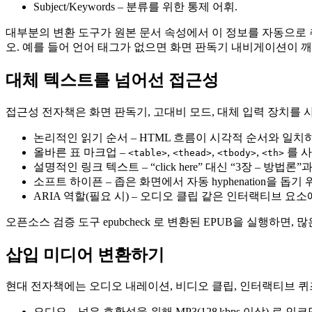
Subject/Keywords
– 분류를 위한 통제 어휘.
대부분의 변환 도구가 원본 문서 속성에서 이 정보를 자동으로 
오. 예를 들어 언어 태그가 없으면 화면 판독기 내비게이션이 깨
대체 텍스트를 넘어선 접근성
접근성 전자책은 화면 판독기, 고대비 모드, 대체 입력 장치를
논리적인 읽기 순서
– HTML 흐름이 시각적 순서와 일치
올바른 표 마크업
–
,
,
,
를 사
<table>
<thead>
<tbody>
<th>
설명적인 링크 텍스트
– “click here” 대신 “3장 –
소프트 하이픈
– 좁은 화면에서 자동 hyphenation을 돕
ARIA 역할(필요 시)
– 오디오 클립 같은 인터랙티브 요소
오픈소스 검증 도구
epubcheck
로 변환된 EPUB을 실행하면, 
삽입 미디어 변환하기
현대 전자책에는 오디오 내레이션, 비디오 클립, 인터랙티브 퀴즈
오디오
– 넓은 호환성을 위해 MP3(128 kbps 이상) 로 