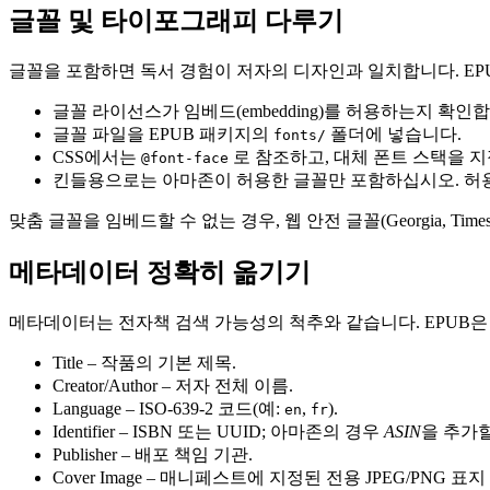
글꼴 및 타이포그래피 다루기
글꼴을 포함하면 독서 경험이 저자의 디자인과 일치합니다. EP
글꼴 라이선스가 임베드(embedding)를 허용하는지 확인
글꼴 파일을 EPUB 패키지의
폴더에 넣습니다.
fonts/
CSS에서는
로 참조하고, 대체 폰트 스택을 
@font-face
킨들용으로는 아마존이 허용한 글꼴만 포함하십시오. 허용
맞춤 글꼴을 임베드할 수 없는 경우, 웹 안전 글꼴(Georgia, Time
메타데이터 정확히 옮기기
메타데이터는 전자책 검색 가능성의 척추와 같습니다. EPUB
Title
– 작품의 기본 제목.
Creator/Author
– 저자 전체 이름.
Language
– ISO‑639‑2 코드(예:
,
).
en
fr
Identifier
– ISBN 또는 UUID; 아마존의 경우
ASIN
을 추가할
Publisher
– 배포 책임 기관.
Cover Image
– 매니페스트에 지정된 전용 JPEG/PNG 표지