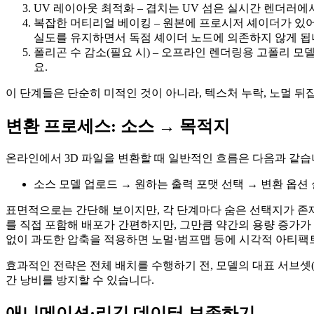
UV 레이아웃 최적화
– 겹치는 UV 섬은 실시간 렌더러에
복잡한 머티리얼 베이킹
– 원본에 프로시저 셰이더가 있어
실도를 유지하면서 독점 셰이더 노드에 의존하지 않게 됩
폴리곤 수 감소(필요 시)
– 오프라인 렌더링용 고폴리 모델
요.
이 단계들은 단순히 미적인 것이 아니라, 텍스처 누락, 노멀 뒤
변환 프로세스: 소스 → 목적지
온라인에서 3D 파일을 변환할 때 일반적인 흐름은 다음과 같습
소스 모델 업로드
→
원하는 출력 포맷 선택
→
변환 옵션
표면적으로는 간단해 보이지만, 각 단계마다 숨은 선택지가 존재합니다.
를 직접 포함해 배포가 간편하지만, 그만큼 약간의 용량 증가가 있습니
없이 과도한 압축을 적용하면 노멀·범프맵 등에 시각적 아티팩
효과적인 전략은 전체 배치를 수행하기 전, 모델의 대표 서브셋
간 낭비를 방지할 수 있습니다.
애니메이션·리깅 데이터 보존하기