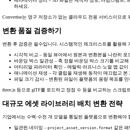
메타데이터 정리
– 3D 파일은 제작자 정보, 타임스탬프
하세요.
Convertise는 영구 저장소가 없는 클라우드 전용 서비스
변환 품질 검증하기
변환 후 검증은 필수입니다. 시스템적인 체크리스트를 활용해 
시각적 비교
– 동일 뷰어에서 원본과 변환본을 나란히 로
바운딩 박스 일관성
– 축 정렬 바운딩 박스 크기를 비교해
머티리얼 파라미터 확인
– 메탈릭·러프니스·노멀 맵 값이
애니메이션 재생
– 각 클립을 재생해 동작이 매끄럽고 본
파일 크기 감사
– 변환된 파일이 플랫폼의 용량 목표를 
three.js 등으로 glTF를 로드하고 정점 수 등을 비교하는 
대규모 에셋 라이브러리 배치 변환 전략
기업에서는 수백·수천 개 모델을 통일된 플랫폼으로 변환해야 할 
일관된 네이밍
–
같은 패
project_asset_version.format