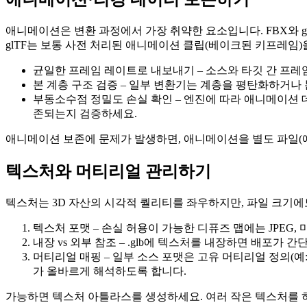
애니메이션은 변환 과정에서 가장 취약한 요소입니다. FBX와 
glTF는 보통 사전 처리된 애니메이션 클립(베이크된 키프레임
균일한 프레임 레이트로 내보내기
– 소스와 타깃 간 프레
본 계층 구조 검증
– 일부 변환기는 계층을 평탄화하거나 
부동소수점 정밀도 손실 확인
– 엔진에 따라 애니메이션 데
존되는지 검증하세요.
애니메이션 보존에 문제가 발생하면, 애니메이션을 별도 파일(예
텍스처와 머티리얼 관리하기
텍스처는 3D 자산의 시각적 퀄리티를 좌우하지만, 파일 크기에도
텍스처 포맷
– 손실 허용이 가능한 디퓨즈 맵에는 JPEG,
내장 vs 외부 참조
– .glb에 텍스처를 내장하면 배포가 
머티리얼 매핑
– 일부 소스 포맷은 고유 머티리얼 정의(예: 
가 올바르게 해석하도록 합니다.
가능하면 텍스처 아틀라스를 생성하세요. 여러 작은 텍스처를 하