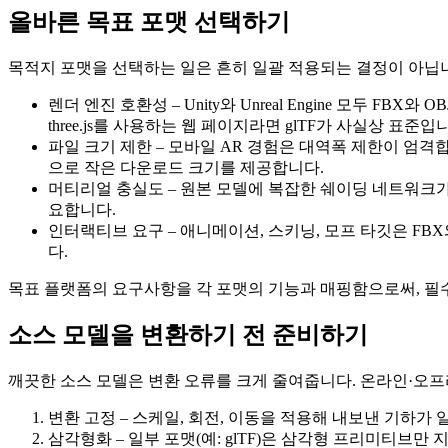
올바른 목표 포맷 선택하기
목적지 포맷을 선택하는 일은 흔히 일괄 적용되는 결정이 아닙
렌더 엔진 호환성
– Unity와 Unreal Engine 모두 
three.js를 사용하는 웹 페이지라면 glTF가 사실상 표준입
파일 크기 제한
– 모바일 AR 경험은 대역폭 제한이 엄격합니
으로 작은 다운로드 크기를 제공합니다.
머티리얼 충실도
– 원본 모델에 복잡한 쉐이딩 네트워크가 
요합니다.
인터랙티브 요구
– 애니메이션, 스키닝, 모프 타깃은 FB
다.
목표 플랫폼의 요구사항을 각 포맷의 기능과 매핑함으로써, 필수
소스 모델을 변환하기 전 준비하기
깨끗한 소스 모델은 변환 오류를 크게 줄여줍니다. 온라인·오프
변환 고정
– 스케일, 회전, 이동을 적용해 내보낸 기하가
삼각형화
– 일부 포맷(예: glTF)은 삼각형 프리미티브만