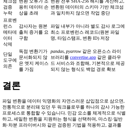
체크섬
변환 오류가 조
변환 전후 SHA‑256 해시를 계산하고,
검증
용히 데이터 손
변환된 데이터의 스키마 기반 체크섬
누락
상을 초래
과 일치하지 않으면 작업 중단
프로벤
런스
감사자는 원본
파일 내부가 아니라 별도 감사 로그에
메타데
출처 증거를 요
최소 프로벤런스 레코드(원본 파일
이터
구함
명, 타임스탬프, 변환 ID) 저장
삭제
독점 변환기가
pandas
,
pyarrow
같은 오픈소스 라이
단일
문서화되지 않
브러리를
convertise.app
같은 클라우
도구에
은 엣지 케이스
드 서비스와 조합해, 기본적으로 제공
의존
를 가짐
되지 않는 형식도 백업 경로 확보
결론
파일 변환을 데이터 익명화의 자연스러운 삽입점으로 삼으면,
전통적으로 분리돼 있던 두 워크플로우를 하나의 감사 가능한
프로세스로 통합할 수 있습니다. 민감 요소를 체계적으로 식별
하고, 세밀한 변환을 지원하는 형식을 선택하며, 마스킹·일반
화·차분 프라이버시와 같은 검증된 기법을 적용하고, 결과를