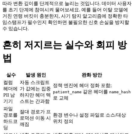
따라 변환 깊이를 단계적으로 늘리는 것입니다. 데이터 사용자
를 초기 단계에 참여시켜 물어보세요. 예를 들어 이탈 모델에
거친 연령 버킷이 충분한지, 사기 탐지 알고리즘에 정확한 타
임스탬프가 필수인지 확인하면 불필요한 신호 손실을 방지할
수 있습니다.
흔히 저지르는 실수와 회피 방
법
실수
발생 원인
완화 방안
컬럼
자동 스크립트
정책 엔진에 헤더 정화 포함;
헤더에
가 값에는 집중
같은 헤더를
patient_name
name_hash
PII 남
하지만 헤더 텍
로 교체
기기
스트는 간과함
파일
절대 경로가 프
경로를
환경 변수나 설정 파일로 소스/대상
로덕션 이동 시
하드코
위치 정의
깨짐
딩