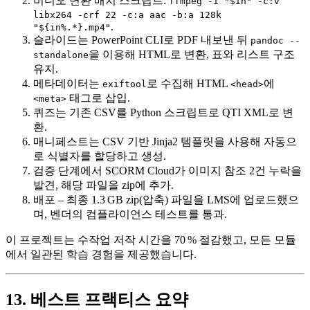
비디오 변환
배치 스크립트:
ffmpeg -i "$in" -c:v
libx264 -crf 22 -c:a aac -b:a 128k
.
"${in%.*}.mp4"
슬라이드
는 PowerPoint CLI로 PDF 내보낸 뒤
pandoc --
을 이용해 HTML로 변환, 표와 리스트 구조
standalone
유지.
메타데이터
는
로 수집해 HTML
에
exiftool
<head>
태그로 삽입.
<meta>
퀴즈
는 기존 CSV를 Python 스크립트로 QTI XML로 변
환.
매니페스트
는 CSV 기반 Jinja2 템플릿을 사용해 자동으
로 식별자를 할당하고 생성.
검증
단계에서 SCORM Cloud가 이미지 참조 2건 누락을
발견, 해당 파일을 zip에 추가.
배포
– 최종 1.3 GB zip(압축) 파일을 LMS에 업로드했으
며, 벤더의 컴플라이언스 테스트를 통과.
이 프로젝트는 수작업 저작 시간을 70 % 절감했고, 모든 모듈
에서 일관된 학습 경험을 제공했습니다.
13. 베스트 프랙티스 요약