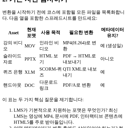
변환을 시작하기 전에 코스에 포함될 모든 파일을 목록화합니
다. 다음 열을 포함한 스프레드시트를 만드세요:
현재
메타데이터
사용 목적
필요한 변환
Asset
포맷
유지?
강의 비디
인라인 비
MP4(H.264)로 변
예 (생성일)
MOV
오
디오
환
슬라이드
HTML 보
PDF → HTML로
아니오
PPTX
자료
기
내보내기
SCORM‑퀴
QTI XML로 내보
퀴즈 은행
예
XLM
즈
내기
다운로드
핸드아웃
PDF/A로 변환
예
DOC
링크
이 표는 두 가지 핵심 질문을 제기합니다:
LMS가 기본적으로 지원하는 포맷은 무엇인가?
최신
LMS는 영상에 MP4, 문서에 PDF, 인터랙티브 콘텐츠에
HTML5를 주로 받아들입니다.