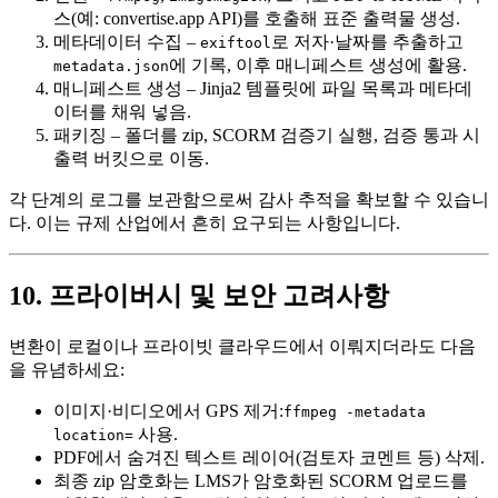
스(예: convertise.app API)를 호출해 표준 출력물 생성.
메타데이터 수집
–
로 저자·날짜를 추출하고
exiftool
에 기록, 이후 매니페스트 생성에 활용.
metadata.json
매니페스트 생성
– Jinja2 템플릿에 파일 목록과 메타데
이터를 채워 넣음.
패키징
– 폴더를 zip, SCORM 검증기 실행, 검증 통과 시
출력 버킷으로 이동.
각 단계의 로그를 보관함으로써 감사 추적을 확보할 수 있습니
다. 이는 규제 산업에서 흔히 요구되는 사항입니다.
10. 프라이버시 및 보안 고려사항
변환이 로컬이나 프라이빗 클라우드에서 이뤄지더라도 다음
을 유념하세요:
이미지·비디오에서 GPS 제거
:
ffmpeg -metadata
사용.
location=
PDF에서 숨겨진 텍스트 레이어
(검토자 코멘트 등) 삭제.
최종 zip 암호화
는 LMS가 암호화된 SCORM 업로드를