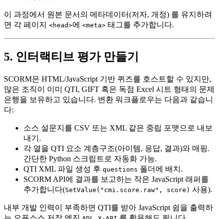
이 과정에서 원본 문서의 메타데이터(저자, 개정) 를 유지하려
면 각 페이지
에
태그를 추가합니다.
<head>
<meta>
5. 인터랙티브 평가 만들기
SCORM은 HTML/JavaScript 기반 퀴즈를 호스트할 수 있지만,
많은 조직이 이미 QTI, GIFT 혹은 독점 Excel 시트 형태의 문제
은행을 보유하고 있습니다. 변환 워크플로우는 다음과 같습니
다:
소스 설문지를 CSV 또는 XML 같은 중립 포맷으로 내보
내기
.
각 열을 QTI 요소 계층구조(아이템, 응답, 결과)와 매핑
.
간단한 Python 스크립트로 자동화 가능.
QTI XML 파일 생성
후
폴더에 배치.
questions
SCORM API에 결과를 보고하는 작은 JavaScript 래퍼
를
추가합니다(
사용).
SetValue("cmi.score.raw", score)
내부 개발 인력이 부족하면 QTI를 받아 JavaScript 쉼을 출력하
는 오픈소스 저작 엔진
를 활용해도 됩니다.
ADL X‑API