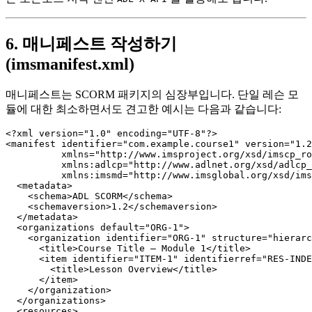
6. 매니페스트 작성하기
(imsmanifest.xml)
매니페스트는 SCORM 패키지의 심장부입니다. 단일 레슨 모
듈에 대한 최소하면서도 견고한 예시는 다음과 같습니다:
<?xml version="1.0" encoding="UTF-8"?>

<manifest identifier="com.example.course1" version="1.2
          xmlns="http://www.imsproject.org/xsd/imscp_ro
          xmlns:adlcp="http://www.adlnet.org/xsd/adlcp_
          xmlns:imsmd="http://www.imsglobal.org/xsd/ims
  <metadata>

    <schema>ADL SCORM</schema>

    <schemaversion>1.2</schemaversion>

  </metadata>

  <organizations default="ORG-1">

    <organization identifier="ORG-1" structure="hierarc
      <title>Course Title – Module 1</title>

      <item identifier="ITEM-1" identifierref="RES-INDE
        <title>Lesson Overview</title>

      </item>

    </organization>

  </organizations>

  <resources>
