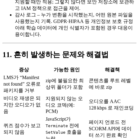
지원할 때만 적용; 그렇지 않다면 보안 저장소에 보관하
고 IAM 정책으로 접근을 제어.
감사 로그
– 누가 변환을 시작했는지, 어떤 원본 파일을
사용했는지 기록. GDPR·HIPAA 등 개인정보 보호 규정
아래 학습 데이터에 개인 식별자가 포함된 경우 대응이
용이합니다.
11. 흔히 발생하는 문제와 해결법
증상
가능한 원인
해결책
LMS가 “Manifest
zip에 불필요한 최
콘텐츠를 루트 레벨
not found” 오류로
상위 폴더가 포함
에 바로 zip
패키지를 거부
비디오 재생은 되
지원되지 않는 오
오디오를 AAC
지만 오디오가 없
디오 코덱(예:
128 kbps 로 재인코딩
음
PCM)
JavaScript가
페이지 언로드 전
퀴즈 점수가 보고
전에
Terminate
SCORM API에 데이
되지 않음
호출을
SetValue
터 쓰기 완료 확인
누락