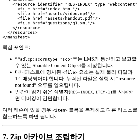
    <resource identifier="RES-INDEX" type="webcontent" 
      <file href="index.html"/>

      <file href="assets/video.mp4"/>

      <file href="assets/handout.pdf"/>

      <file href="questions/q1.xml"/>

    </resource>

  </resources>

핵심 포인트:
**
**는 LMS와 통신하고 보고할
adlcp:scormtype="sco"
수 있는 Sharable Content Object를 지정합니다.
매니페스트에 명시된
요소는 실제 물리 파일과
<file>
1:1 매핑되어야 합니다. 누락된 파일은 실행 시 “resource
not found” 오류를 일으킵니다.
인간이 읽기 쉬운 식별자
(
,
)를 사용하
RES-INDEX
ITEM-1
면 디버깅이 간편합니다.
여러 레슨이 있을 경우
블록을 복제하고 다른 리소스를
<item>
참조하도록 하면 됩니다.
7. Zip 아카이브 조립하기