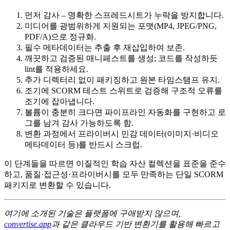
먼저 감사
– 명확한 스프레드시트가 누락을 방지합니다.
미디어를 광범위하게 지원되는 포맷(MP4, JPEG/PNG,
PDF/A)으로 정규화
.
필수 메타데이터는 추출 후 재삽입
하여 보존.
깨끗하고 검증된 매니페스트
를 생성; 코드를 작성하듯
lint를 적용하세요.
추가 디렉터리 없이 패키징
하고 원본 타임스탬프 유지.
조기에 SCORM 테스트 스위트로 검증
해 구조적 오류를
조기에 잡아냅니다.
볼륨이 충분히 크다면 파이프라인 자동화
를 구현하고 로
그를 남겨 감사 가능하도록 함.
변환 과정에서 프라이버시 민감 데이터
(이미지·비디오
메타데이터 등)를 반드시 스크럽.
이 단계들을 따르면 이질적인 학습 자산 컬렉션을 표준을 준수
하고, 품질·접근성·프라이버시를 모두 만족하는 단일 SCORM
패키지로 변환할 수 있습니다.
여기에 소개된 기술은 플랫폼에 구애받지 않으며,
convertise.app
과 같은 클라우드 기반 변환기를 활용해 빠르고