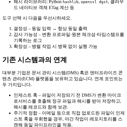
해시 라이브러리
: Python
,
, 클라우
hashlib
openssl dgst
드 네이티브 객체 ETag 계산 등
도구 선택 시 다음을 우선시하세요.
결정성
– 동일 입력 → 항상 동일 출력
감사 가능성
– 변환 프로파일·원본 체크섬·타임스탬프를
기록하는 로그
확장성
– 병렬 작업 시 병목 없이 실행 가능
기존 시스템과의 연계
대부분 기업은
문서 관리 시스템(DMS)
혹은
엔터프라이즈 콘
텐츠 관리(ECM)
플랫폼을 보유하고 있습니다. 연계 포인트는
두 가지입니다.
인제스트 훅
– 파일이 저장되기 전 DMS가 변환 마이크
로서비스를 호출해 정규 파일과 해시를 받아 저장하고,
해시를 레코드와 함께 보관.
주기적 정합
– 이메일 등으로 직접 업로드된 파일이 인제
스트 훅을 우회했을 경우, 야간 작업이 레포지토리를 스
캔해 동일 파이프라인을 적용.