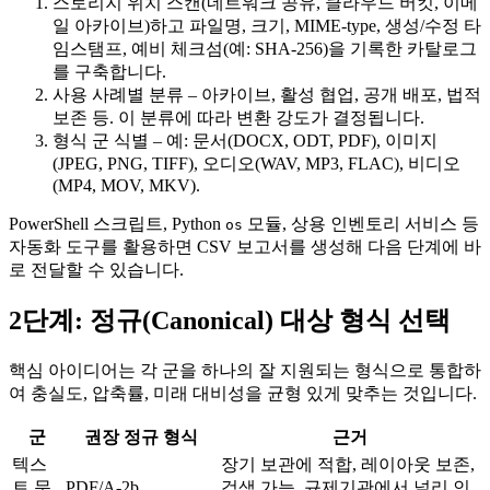
스토리지 위치 스캔
(네트워크 공유, 클라우드 버킷, 이메
일 아카이브)하고 파일명, 크기, MIME‑type, 생성/수정 타
임스탬프, 예비 체크섬(예: SHA‑256)을 기록한 카탈로그
를 구축합니다.
사용 사례별 분류
– 아카이브, 활성 협업, 공개 배포, 법적
보존 등. 이 분류에 따라 변환 강도가 결정됩니다.
형식 군 식별
– 예: 문서(DOCX, ODT, PDF), 이미지
(JPEG, PNG, TIFF), 오디오(WAV, MP3, FLAC), 비디오
(MP4, MOV, MKV).
PowerShell 스크립트, Python
모듈, 상용 인벤토리 서비스 등
os
자동화 도구를 활용하면 CSV 보고서를 생성해 다음 단계에 바
로 전달할 수 있습니다.
2단계: 정규(Canonical) 대상 형식 선택
핵심 아이디어는
각 군을 하나의 잘 지원되는 형식
으로 통합하
여 충실도, 압축률, 미래 대비성을 균형 있게 맞추는 것입니다.
군
권장 정규 형식
근거
텍스
장기 보관에 적합, 레이아웃 보존,
트 문
PDF/A‑2b
검색 가능, 규제기관에서 널리 인