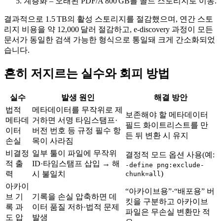
계층화
– 오래된 PDF/A 800 GB를 콜드 스토리지로 이동.
결과적으로
1.5 TB
의 활성 스토리지를 절감했으며, 연간 스토
리지 비용을 약
12,000 달러
절감하고, e‑discovery 과정이 모든
문서가 동일한 검색 가능한 형식으로 통일돼 크게 간소화되었
습니다.
흔히 저지르는 실수와 회피 방법
실수
발생 원인
해결 방안
법적
메타데이터를 무작위로 제
보존해야 할 메타데이터
메타데
거하면 서명 타임스탬프·
필드 화이트리스트를 만
이터
버전 번호 등 규정 필수 항
든 뒤 변환 시 유지
손실
목이 사라짐
비결정
일부 툴이 파일에 무작위
결정적 모드 옵션 사용(예:
적 출
ID·타임스탬프 삽입 → 해
-define png:exclude-
)
력
시 불일치
chunk=all
아카이
“아카이브용”·“배포용” 버
브 기
기록을 손실 압축하면 데
킷을 구분하고 아카이브
록 과
이터 품질 저하·법적 문제
파일은 무손실 변환만 적
도 압
발생