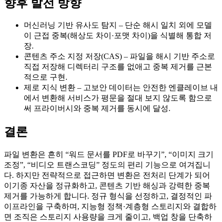
향후 발전 방향
머신러닝 기반 유사도 탐지
– 단순 해시 일치 외에 모델
이 근접 중복(해상도 차이·포맷 차이)을 식별해 통합 저
장.
콘텐츠 주소 지정 저장(CAS)
– 파일을 해시 기반 주소로
직접 저장해 디렉터리 구조를 없애고 중복 제거를 근본
적으로 구현.
제로 지식 변환
– 고보안 데이터는 안전한 엔클레이브 내
에서 변환해 서비스가 평문을 절대 보지 않도록 함으로
써 프라이버시와 중복 제거를 동시에 달성.
결론
파일 변환은 흔히 “워드 문서를 PDF로 바꾸기”, “이미지 크기
조정”, “비디오 트랜스코딩” 정도의 편리 기능으로 여겨집니
다. 하지만 전략적으로 접근하면 변환은
전처리 단계
가 되어
이기종 자산을 정규화하고, 콘텐츠 기반 해싱과 강력한 중복
제거를 가능하게 합니다. 정규 형식을 선정하고, 결정적인 파
이프라인을 구축하며, 지능형 정책·계층형 스토리지와 결합하
면 조직은 스토리지 사용량을 크게 줄이고, 백업 창을 단축하