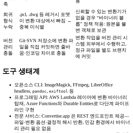
용
축
신뢰할 수 있는 변환기가
희귀
.pcl, .dwg 등 레거시 포맷
없을 경우 “바이너리 블
형식
이 변환 대상에서 빠짐 →
롭” 정책 적용: 원본을 불
누락
중복 미식별
변 객체로 보관
변환 작업을 버전 관리 시
버전
Git·SVN 저장소에 변환 파
스템 외부에서 수행하고,
관리
일을 직접 커밋하면 줄바
정규 파일을 별도 브랜치
충돌
꿈·인코딩 차이로 충돌
에 커밋
도구 생태계
오픈소스 CLI
: ImageMagick, FFmpeg, LibreOffice
headless,
,
등
pandoc
exiftool
프로그래밍 API
: AWS Lambda 레이어에 변환 바이너리
탑재, Azure Functions와 Durable Entities로 다단계 파이프
라인 구현
전문 서비스
: Convertise.app 은 REST 엔드포인트 제공—
파일·변환 옵션·결정적 해시 반환, 민감 환경에서 바이너
리 관리 필요 없음