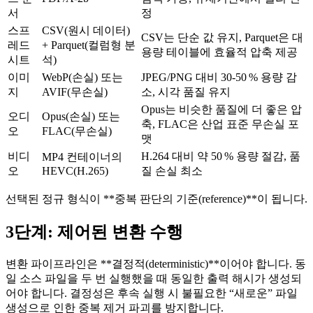
서
정
스프
CSV(원시 데이터)
CSV는 단순 값 유지, Parquet은 대
레드
+ Parquet(컬럼형 분
용량 테이블에 효율적 압축 제공
시트
석)
이미
WebP(손실) 또는
JPEG/PNG 대비 30‑50 % 용량 감
지
AVIF(무손실)
소, 시각 품질 유지
Opus는 비슷한 품질에 더 좋은 압
오디
Opus(손실) 또는
축, FLAC은 산업 표준 무손실 포
오
FLAC(무손실)
맷
비디
H.264 대비 약 50 % 용량 절감, 품
MP4 컨테이너의
오
HEVC(H.265)
질 손실 최소
선택된 정규 형식이 **중복 판단의 기준(reference)**이 됩니다.
3단계: 제어된 변환 수행
변환 파이프라인은 **결정적(deterministic)**이어야 합니다. 동
일 소스 파일을 두 번 실행했을 때 동일한 출력 해시가 생성되
어야 합니다. 결정성은 후속 실행 시 불필요한 “새로운” 파일
생성으로 인한 중복 제거 파괴를 방지합니다.