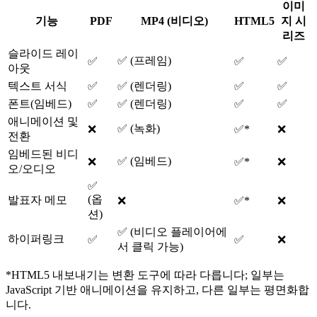
이미
기능
PDF
MP4 (비디오)
HTML5
지 시
리즈
슬라이드 레이
✅ (프레임)
✅
✅
✅
아웃
텍스트 서식
✅
✅ (렌더링)
✅
✅
폰트(임베드)
✅
✅ (렌더링)
✅
✅
애니메이션 및
✅ (녹화)
❌
✅*
❌
전환
임베드된 비디
✅ (임베드)
❌
✅*
❌
오/오디오
✅
(옵
발표자 메모
❌
✅*
❌
션)
✅ (비디오 플레이어에
하이퍼링크
✅
✅
❌
서 클릭 가능)
*HTML5 내보내기는 변환 도구에 따라 다릅니다; 일부는
JavaScript 기반 애니메이션을 유지하고, 다른 일부는 평면화합
니다.