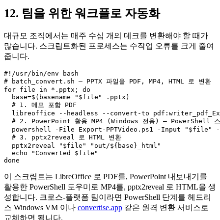
12. 팀을 위한 워크플로 자동화
대규모 조직에서는 매주 수십 개의 데크를 변환해야 할 때가
많습니다. 스크립트화된 프로세스는 수작업 오류를 크게 줄여
줍니다.
#!/usr/bin/env bash

# batch_convert.sh – PPTX 파일을 PDF, MP4, HTML 로 변환

for file in *.pptx; do

  base=$(basename "$file" .pptx)

  # 1. 메모 포함 PDF

  libreoffice --headless --convert-to pdf:writer_pdf_Ex
  # 2. PowerPoint 활용 MP4 (Windows 전용) – PowerShell
  powershell -File Export-PPTVideo.ps1 -Input "$file" -
  # 3. pptx2reveal 로 HTML 변환

  pptx2reveal "$file" "out/${base}_html"

  echo "Converted $file"

이 스크립트는
LibreOffice
로 PDF를, PowerPoint 내보내기를
활용한 PowerShell 도우미로 MP4를,
pptx2reveal
로 HTML을 생
성합니다. 크로스‑플랫폼 팀이라면 PowerShell 단계를 헤드리
스 Windows VM 이나
convertise.app
같은 원격 변환 서비스로
교체하면 됩니다.