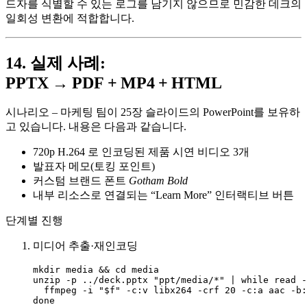
드자를 식별할 수 있는 로그를 남기지 않으므로 민감한 데크의
일회성 변환에 적합합니다.
14. 실제 사례:
PPTX → PDF + MP4 + HTML
시나리오
– 마케팅 팀이 25장 슬라이드의 PowerPoint를 보유하
고 있습니다. 내용은 다음과 같습니다.
720p H.264 로 인코딩된 제품 시연 비디오 3개
발표자 메모(토킹 포인트)
커스텀 브랜드 폰트
Gotham Bold
내부 리소스로 연결되는 “Learn More” 인터랙티브 버튼
단계별 진행
미디어 추출·재인코딩
mkdir media && cd media

unzip -p ../deck.pptx "ppt/media/*" | while read -
  ffmpeg -i "$f" -c:v libx264 -crf 20 -c:a aac -b: