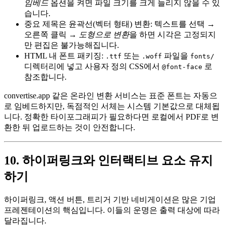
임베드
옵션을 켜면 파일 크기를 크게 늘리지 않을 수 있
습니다.
중요 제목은 윤곽선(벡터 형태) 변환
: 텍스트를 선택 →
오른쪽 클릭 →
도형으로 변환
을 하면 시각은 고정되지
만 편집은 불가능해집니다.
HTML 내 폰트 패키징
:
또는
파일을
.ttf
.woff
fonts/
디렉터리에 넣고 사용자 정의 CSS에서
로
@font-face
참조합니다.
convertise.app 같은 온라인 변환 서비스는 표준 폰트는 자동으
로 임베드하지만, 독점적인 서체는 시스템 기본값으로 대체됩
니다. 정확한 타이포그래피가 필요하다면 로컬에서 PDF로 변
환한 뒤 업로드하는 것이 안전합니다.
10. 하이퍼링크와 인터랙티브 요소 유지
하기
하이퍼링크, 액션 버튼, 트리거 기반 네비게이션은 많은 기업
프레젠테이션의 핵심입니다. 이들의 운명은 출력 대상에 따라
달라집니다.