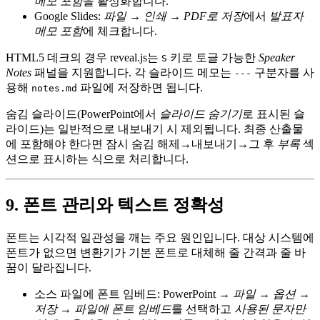
메모 포함
을 활성화합니다.
Google Slides
:
파일 → 인쇄 → PDF로 저장
에서
발표자
메모 포함
에 체크합니다.
HTML5 데크의 경우 reveal.js는
키로 토글 가능한
Speaker
S
Notes
패널을 지원합니다. 각 슬라이드 메모는
구분자를 사
---
용해
파일에 저장하면 됩니다.
notes.md
숨김 슬라이드(PowerPoint에서
슬라이드 숨기기
로 표시된 슬
라이드)는 일반적으로 내보내기 시 제외됩니다. 최종 산출물
에 포함해야 한다면
잠시 숨김 해제
→내보내기→그 후
부록
섹
션으로 표시하는 식으로 처리합니다.
9. 폰트 관리와 텍스트 정확성
폰트는 시각적 일관성을 깨는 주요 원인입니다. 대상 시스템에
폰트가 없으면 변환기가 기본 폰트로 대체해 줄 간격과 줄 바
꿈이 달라집니다.
소스 파일에 폰트 임베드
: PowerPoint →
파일 → 옵션 →
저장 → 파일에 폰트 임베드
를 선택하고
사용된 문자만