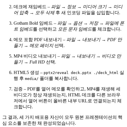
데크에 재임베드
–
파일 → 정보 → 미디어 크기
→
미디
어 압축
→
모두 삭제
후 새 인코딩 파일을 삽입합니다.
Gotham Bold 임베드
–
파일 → 옵션 → 저장 → 파일에 폰
트 임베드
를 선택하고
모든 문자 임베드
를 체크합니다.
메모 포함 PDF 내보내기
–
파일 → 내보내기 → PDF 만
들기
→
메모 페이지
선택.
MP4 비디오 내보내기
–
파일 → 내보내기 → 비디오 만
들기
→
Full HD
선택.
HTML5 생성
–
실
pptx2reveal deck.pptx ./deck_html
행 후
폴더를 복사합니다.
media/
검증
– PDF를 열어 메모를 확인하고, MP4를 재생해 세
비디오가 정상 재생되는지, HTML 데크를 다른 브라우
저에서 열어 버튼이 올바른 내부 URL로 연결되는지 체
크합니다.
그 결과, 세 가지 배포용 자산이 모두 원본 프레젠테이션의 핵
심 요소를 보존한 채 완성되었습니다.