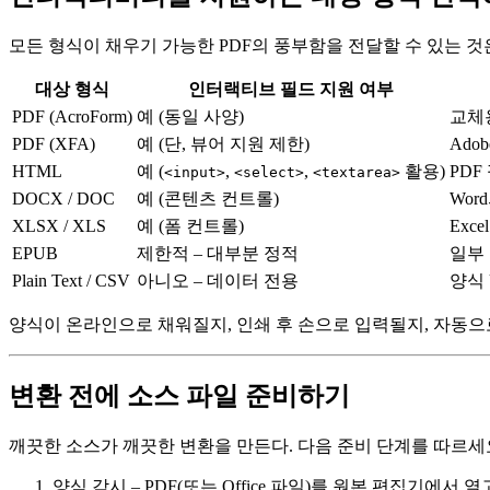
모든 형식이 채우기 가능한 PDF의 풍부함을 전달할 수 있는 
대상 형식
인터랙티브 필드 지원 여부
PDF (AcroForm)
예 (동일 사양)
교체용
PDF (XFA)
예 (단, 뷰어 지원 제한)
Ado
HTML
예 (
,
,
활용)
PDF
<input>
<select>
<textarea>
DOCX / DOC
예 (콘텐츠 컨트롤)
Wor
XLSX / XLS
예 (폼 컨트롤)
Exc
EPUB
제한적 – 대부분 정적
일부
Plain Text / CSV
아니오 – 데이터 전용
양식
양식이 온라인으로 채워질지, 인쇄 후 손으로 입력될지, 자동으
변환 전에 소스 파일 준비하기
깨끗한 소스가 깨끗한 변환을 만든다. 다음 준비 단계를 따르세
양식 감시
– PDF(또는 Office 파일)를 원본 편집기에서