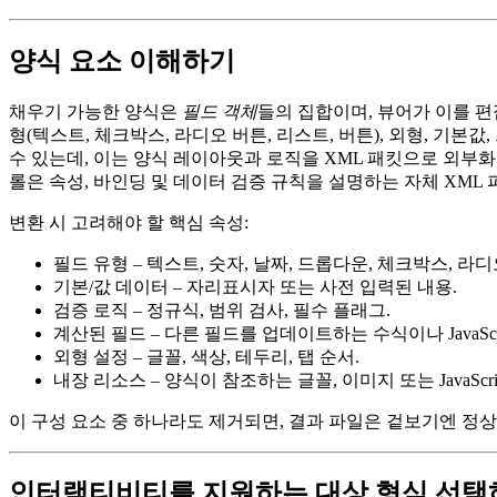
양식 요소 이해하기
채우기 가능한 양식은
필드 객체
들의 집합이며, 뷰어가 이를 
형(텍스트, 체크박스, 라디오 버튼, 리스트, 버튼), 외형, 기본값
수 있는데, 이는 양식 레이아웃과 로직을 XML 패킷으로 외부화합니
롤은 속성, 바인딩 및 데이터 검증 규칙을 설명하는 자체 XML
변환 시 고려해야 할 핵심 속성:
필드 유형
– 텍스트, 숫자, 날짜, 드롭다운, 체크박스, 라디오
기본/값 데이터
– 자리표시자 또는 사전 입력된 내용.
검증 로직
– 정규식, 범위 검사, 필수 플래그.
계산된 필드
– 다른 필드를 업데이트하는 수식이나 JavaScri
외형 설정
– 글꼴, 색상, 테두리, 탭 순서.
내장 리소스
– 양식이 참조하는 글꼴, 이미지 또는 JavaScri
이 구성 요소 중 하나라도 제거되면, 결과 파일은 겉보기엔 
인터랙티비티를 지원하는 대상 형식 선택