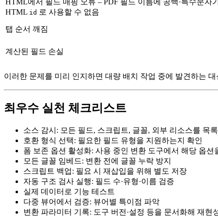
HTML에서 필드 매핑 오류
– PDF 필드 이름에 공백·특수문자
HTML
로 사용할 수 없음
id
탭 순서 깨짐
계산된 필드 손실
이러한 문제를 미리 인지하면 대량 배치 작업 중에 발견하는 대
최우수 실천 체크리스트
소스 감시
: 모든 필드, 스크립트, 글꼴, 외부 리소스를 목
호환 형식 선택
: 필요한 필드 유형을 지원하는지 확인
폼 보존 옵션 활성화
: 사용 중인 변환 도구에서 해당 옵션
모든 글꼴 임베드
: 변환 전에 글꼴 누락 방지
스크립트 백업
: 필요 시 재삽입을 위해 별도 저장
자동 구조 검사 실행
: 필드 수·유형·이름 검증
실제 데이터로 기능 테스트
다중 뷰어에서 검증
: 뷰어별 특이점 파악
변환 파라미터 기록
: 도구 버전·설정 등을 문서화해 재현