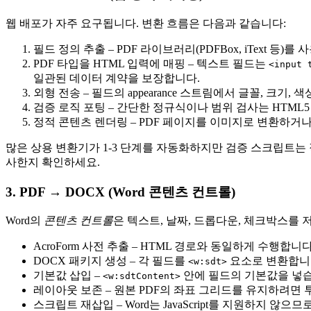
웹 배포가 자주 요구됩니다. 변환 흐름은 다음과 같습니다:
필드 정의 추출
– PDF 라이브러리(PDFBox, iText 등
PDF 타입을 HTML 입력에 매핑
– 텍스트 필드는
<input 
일관된 데이터 계약을 보장합니다.
외형 전송
– 필드의 appearance 스트림에서 글꼴, 크기
검증 로직 포팅
– 간단한 정규식이나 범위 검사는 HTML5
정적 콘텐츠 렌더링
– PDF 페이지를 이미지로 변환하거나
많은 상용 변환기가 1‑3 단계를 자동화하지만 검증 스크립트는 
사한지 확인하세요.
3. PDF → DOCX (Word 콘텐츠 컨트롤)
Word의
콘텐츠 컨트롤
은 텍스트, 날짜, 드롭다운, 체크박스를 
AcroForm 사전 추출
– HTML 경로와 동일하게 수행합니다
DOCX 패키지 생성
– 각 필드를
요소로 변환합니다
<w:sdt>
기본값 삽입
–
안에 필드의 기본값을 넣습
<w:sdtContent>
레이아웃 보존
– 원본 PDF의 좌표 그리드를 유지하려면
스크립트 재삽입
– Word는 JavaScript를 지원하지 않으므