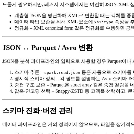
드물게 필요하지만, 레거시 시스템에서는 여전히 JSON‑XML 
계층형 JSON을 평탄화
해 XML로 변환할 때는 객체를 중
데이터 타입 보존
을 위해 XML 요소에
속성을 추
xsi:type
정규화
– XML canonical form 같은 정규화를 수
JSON ↔ Parquet / Avro 변환
JSON을 분석 파이프라인의 입력으로 사용할 경우 Parquet이나 
스키마 추론
–
등은 자동으로 스키마를 만들
spark.read.json
명시적 스키마 정의
– 각 필드를 설명하는 Avro 스키마 J
중첩 구조 보존
– Parquet은 struct·array 같은
압축·인코딩 선택
– Snappy·ZSTD 등 코덱을 선택하고, 
스키마 진화·버전 관리
데이터 파이프라인은 거의 정적이지 않으므로, 파일을 장기적으