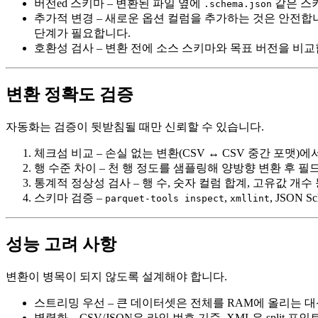
버전ed 스키마
– 변환된 파일 옆에
같은 스
.schema.json
추가적 변경
– 새로운 옵션 컬럼을 추가하는 것은 안전합
단계가 필요합니다.
호환성 검사
– 변환 전에 소스 스키마와 목표 버전을 비
변환 정확도 검증
자동화는 검증이 뒷받침될 때만 신뢰할 수 있습니다.
체크섬 비교
– 손실 없는 변환(CSV ↔ CSV 중간 포맷)
행 수준 차이
– 천 행 정도를 샘플링해 양방향 변환 후 필드
통계적 정상성 검사
– 행 수, 숫자 컬럼 합계, 고유값 
스키마 검증
–
,
, JSON
parquet-tools inspect
xmllint
성능 고려 사항
변환이 병목이 되지 않도록 설계해야 합니다.
스트리밍 우선
– 큰 데이터셋은 전체를 RAM에 올리는
병렬화
– CSV/JSON은 라인 번호 기준, XML은 spli