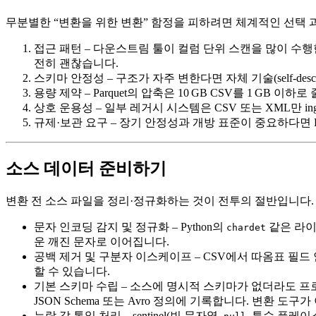
무분별한 “변환을 위한 변환” 함정을 피하려면 체계적인 선택 
접근 패턴
– 다운스트림 툴이 컬럼 단위 스캔을 많이 수행한다면
전히 괜찮습니다.
스키마 안정성
– 구조가 자주 변한다면 자체 기술(self‑de
용량 제약
– Parquet의 압축은 10 GB CSV를 1 GB
상호 운용성
– 일부 레거시 시스템은 CSV 또는 XML만 i
규제·보관 요구
– 장기 안정성과 개방 표준이 중요하다면 P
소스 데이터 준비하기
변환 전 소스 파일을 정리·정규화하는 것이 전투의 절반입니다.
문자 인코딩 감지 및 정규화
– Python의
같은 라이브
chardet
운 깨진 문자로 이어집니다.
공백 제거 및 구분자 이스케이프
– CSV에서 따옴표 필
할 수 있습니다.
기본 스키마 수립
– 소스에 명시적 스키마가 없더라도 프로
JSON Schema 또는 Avro 정의에 기록합니다. 변환 도
누락 값 통일 처리
– sentinel(빈 문자열,
, 특수 플레이