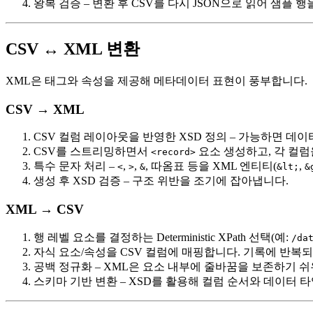
왕복 검증
– 변환 후 CSV를 다시 JSON으로 읽어 샘플
CSV ↔ XML 변환
XML은 태그와 속성을 제공해 메타데이터 표현이 풍부합니다.
CSV → XML
CSV 컬럼 레이아웃을 반영한 XSD 정의
– 가능하면 데이
CSV를 스트리밍하면서
요소 생성
하고, 각 컬
<record>
특수 문자 처리
–
,
,
, 따옴표 등을 XML 엔티티(
,
<
>
&
&lt;
&
생성 후 XSD 검증
– 구조 위반을 조기에 잡아냅니다.
XML → CSV
행 레벨 요소를 결정하는 Deterministic XPath 선택
(예:
/da
자식 요소/속성을 CSV 컬럼에 매핑
합니다. 기록에 반복되는
공백 정규화
– XML은 요소 내부에 줄바꿈을 보존하기 쉬
스키마 기반 변환
– XSD를 활용해 컬럼 순서와 데이터 