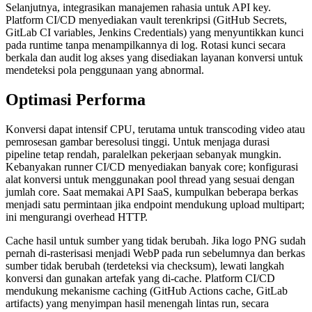
Selanjutnya, integrasikan manajemen rahasia untuk API key.
Platform CI/CD menyediakan vault terenkripsi (GitHub Secrets,
GitLab CI variables, Jenkins Credentials) yang menyuntikkan kunci
pada runtime tanpa menampilkannya di log. Rotasi kunci secara
berkala dan audit log akses yang disediakan layanan konversi untuk
mendeteksi pola penggunaan yang abnormal.
Optimasi Performa
Konversi dapat intensif CPU, terutama untuk transcoding video atau
pemrosesan gambar beresolusi tinggi. Untuk menjaga durasi
pipeline tetap rendah, paralelkan pekerjaan sebanyak mungkin.
Kebanyakan runner CI/CD menyediakan banyak core; konfigurasi
alat konversi untuk menggunakan pool thread yang sesuai dengan
jumlah core. Saat memakai API SaaS, kumpulkan beberapa berkas
menjadi satu permintaan jika endpoint mendukung upload multipart;
ini mengurangi overhead HTTP.
Cache hasil untuk sumber yang tidak berubah. Jika logo PNG sudah
pernah di‑rasterisasi menjadi WebP pada run sebelumnya dan berkas
sumber tidak berubah (terdeteksi via checksum), lewati langkah
konversi dan gunakan artefak yang di‑cache. Platform CI/CD
mendukung mekanisme caching (GitHub Actions cache, GitLab
artifacts) yang menyimpan hasil menengah lintas run, secara