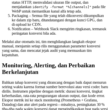
status HTTP, memvalidasi ukuran file output, dan
menjalankan
pada file
identify -format "%[channels]"
WebP untuk memastikan kanal alfa tetap ada.
Packaging
– Semua file yang telah dikonversi dikumpulkan
ke dalam zip baru, ditandatangani dengan kunci GPG, dan
di‑upload ke CDN.
Notification
– Webhook Slack mengirim ringkasan, termasuk
peringatan konversi bila ada.
Melalui alur otomatis ini, tim menghilangkan langkah ekspor
manual, menjamin setiap rilis menggunakan parameter konversi
yang sama, dan mencatat jejak audit yang memuaskan tim
kepatuhan.
Monitoring, Alerting, dan Perbaikan
Berkelanjutan
Bahkan tahap konversi yang dirancang dengan baik dapat menurun
seiring waktu karena format sumber berevolusi atau versi codec baru
dirilis. Instrumen pipeline dengan metrik: durasi konversi, tingkat
keberhasilan, rata‑rata pengurangan ukuran output, dan kode error.
Ekspor metrik ini ke stack monitoring (Prometheus + Grafana,
Datadog) dan atur alert pada regresi—misalnya, peningkatan 30 %
tiba‑tiba pada waktu konversi dapat mengindikasikan bug pada versi