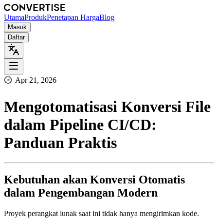
Utama
Produk
Penetapan Harga
Blog
Masuk
Daftar
🕒
Apr 21, 2026
Mengotomatisasi Konversi File
dalam Pipeline CI/CD:
Panduan Praktis
Kebutuhan akan Konversi Otomatis
dalam Pengembangan Modern
Proyek perangkat lunak saat ini tidak hanya mengirimkan kode.