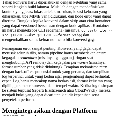
Tahap konversi harus diperlakukan dengan ketelitian yang sama
seperti langkah build lainnya. Mulailah dengan mendefinisikan
kontrak yang jelas: lokasi artefak masukan, lokasi keluaran yang
diharapkan, tipe MIME yang didukung, dan kode error yang dapat
diterima. Bungkus logika konversi dalam skrip atau citra kontainer
yang dapat versioned bersamaan dengan kode aplikasi. Kontainer
ini harus mengekspos CLI sederhana (misalnya,
convert-file --
) dan
src $INPUT --dst $OUTPUT --format webp
mengembalikan status keluar non‑zero bila konversi gagal.
Penanganan error sangat penting. Konversi yang gagal dapat
merusak seluruh rilis, namun pipeline harus membedakan antara
kegagalan
sementara
(misalnya, gangguan jaringan saat
menghubungi API remote) dan kegagalan
permanen
(misalnya,
format sumber yang tidak didukung). Terapkan mekanisme retry
dengan back‑off eksponensial untuk yang pertama, dan tampilkan
log terperinci untuk yang kedua agar pengembang dapat bertindak
cepat. Log harus mencakup nama berkas asli, format keluaran yang
dipilih, parameter konversi, dan stempel waktu. Ketika log disimpan
ke sistem terpusat (seperti Elasticsearch atau CloudWatch), mereka
menjadi bukti yang dapat dicari untuk audit kepatuhan serta
penyetelan performa.
Mengintegrasikan dengan Platform