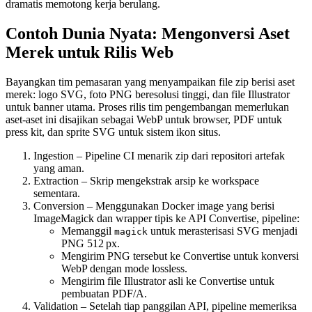
dramatis memotong kerja berulang.
Contoh Dunia Nyata: Mengonversi Aset
Merek untuk Rilis Web
Bayangkan tim pemasaran yang menyampaikan file zip berisi aset
merek: logo SVG, foto PNG beresolusi tinggi, dan file Illustrator
untuk banner utama. Proses rilis tim pengembangan memerlukan
aset‑aset ini disajikan sebagai WebP untuk browser, PDF untuk
press kit, dan sprite SVG untuk sistem ikon situs.
Ingestion
– Pipeline CI menarik zip dari repositori artefak
yang aman.
Extraction
– Skrip mengekstrak arsip ke workspace
sementara.
Conversion
– Menggunakan Docker image yang berisi
ImageMagick dan wrapper tipis ke API Convertise, pipeline:
Memanggil
untuk merasterisasi SVG menjadi
magick
PNG 512 px.
Mengirim PNG tersebut ke Convertise untuk konversi
WebP dengan mode lossless.
Mengirim file Illustrator asli ke Convertise untuk
pembuatan PDF/A.
Validation
– Setelah tiap panggilan API, pipeline memeriksa