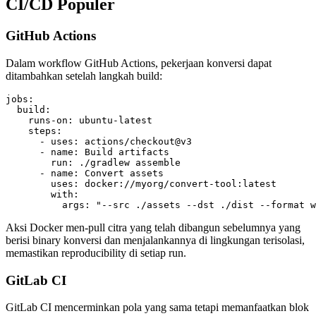
CI/CD Populer
GitHub Actions
Dalam workflow GitHub Actions, pekerjaan konversi dapat
ditambahkan setelah langkah build:
jobs:

  build:

    runs-on: ubuntu-latest

    steps:

      - uses: actions/checkout@v3

      - name: Build artifacts

        run: ./gradlew assemble

      - name: Convert assets

        uses: docker://myorg/convert-tool:latest

        with:

Aksi Docker men‑pull citra yang telah dibangun sebelumnya yang
berisi binary konversi dan menjalankannya di lingkungan terisolasi,
memastikan reproducibility di setiap run.
GitLab CI
GitLab CI mencerminkan pola yang sama tetapi memanfaatkan blok