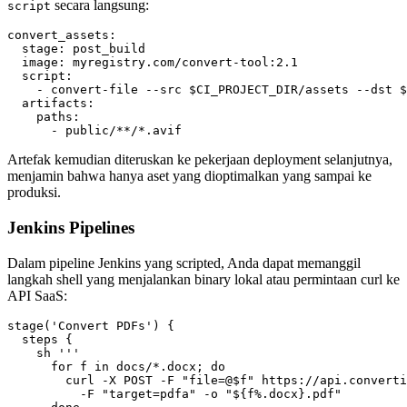
secara langsung:
script
convert_assets:

  stage: post_build

  image: myregistry.com/convert-tool:2.1

  script:

    - convert-file --src $CI_PROJECT_DIR/assets --dst $
  artifacts:

    paths:

Artefak kemudian diteruskan ke pekerjaan deployment selanjutnya,
menjamin bahwa hanya aset yang dioptimalkan yang sampai ke
produksi.
Jenkins Pipelines
Dalam pipeline Jenkins yang scripted, Anda dapat memanggil
langkah shell yang menjalankan binary lokal atau permintaan curl ke
API SaaS:
stage('Convert PDFs') {

  steps {

    sh '''

      for f in docs/*.docx; do

        curl -X POST -F "file=@$f" https://api.converti
          -F "target=pdfa" -o "${f%.docx}.pdf"
