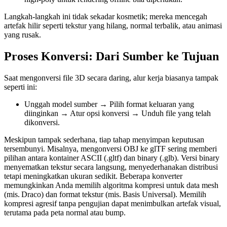
Langkah‑langkah ini tidak sekadar kosmetik; mereka mencegah
artefak hilir seperti tekstur yang hilang, normal terbalik, atau animasi
yang rusak.
Proses Konversi: Dari Sumber ke Tujuan
Saat mengonversi file 3D secara daring, alur kerja biasanya tampak
seperti ini:
Unggah model sumber
→
Pilih format keluaran yang
diinginkan
→
Atur opsi konversi
→
Unduh file yang telah
dikonversi
.
Meskipun tampak sederhana, tiap tahap menyimpan keputusan
tersembunyi. Misalnya, mengonversi OBJ ke glTF sering memberi
pilihan antara kontainer ASCII (.gltf) dan binary (.glb). Versi binary
menyematkan tekstur secara langsung, menyederhanakan distribusi
tetapi meningkatkan ukuran sedikit. Beberapa konverter
memungkinkan Anda memilih algoritma kompresi untuk data mesh
(mis. Draco) dan format tekstur (mis. Basis Universal). Memilih
kompresi agresif tanpa pengujian dapat menimbulkan artefak visual,
terutama pada peta normal atau bump.