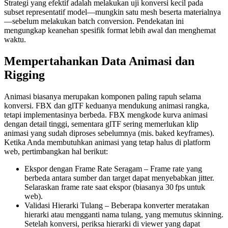
Strategi yang efektif adalah melakukan uji konversi kecil pada
subset representatif model—mungkin satu mesh beserta materialnya
—sebelum melakukan batch conversion. Pendekatan ini
mengungkap keanehan spesifik format lebih awal dan menghemat
waktu.
Mempertahankan Data Animasi dan
Rigging
Animasi biasanya merupakan komponen paling rapuh selama
konversi. FBX dan glTF keduanya mendukung animasi rangka,
tetapi implementasinya berbeda. FBX mengkode kurva animasi
dengan detail tinggi, sementara glTF sering memerlukan klip
animasi yang sudah diproses sebelumnya (mis. baked keyframes).
Ketika Anda membutuhkan animasi yang tetap halus di platform
web, pertimbangkan hal berikut:
Ekspor dengan Frame Rate Seragam
– Frame rate yang
berbeda antara sumber dan target dapat menyebabkan jitter.
Selaraskan frame rate saat ekspor (biasanya 30 fps untuk
web).
Validasi Hierarki Tulang
– Beberapa konverter meratakan
hierarki atau mengganti nama tulang, yang memutus skinning.
Setelah konversi, periksa hierarki di viewer yang dapat