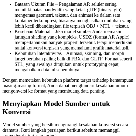
Batasan Ukuran File
– Pengalaman AR seluler sering
memiliki batas bandwidth yang ketat. glTF (binary .glb)
mengemas geometri, tekstur, dan animasi ke dalam satu
kontainer terkompresi, biasanya menghasilkan unduhan yang
lebih kecil dibandingkan file terpisah OBJ + MTL + tekstur.
Kesetiaan Material
– Jika model sumber Anda memakai
jaringan shading yang kompleks, USDZ (format AR Apple)
mempertahankan banyak properti tersebut, tetapi memerlukan
rantai konversi terpisah yang memahami grafik material asli.
Kebutuhan Interaktivitas
– Animasi, skinning, dan morph
target bertahan paling baik di FBX dan GLTF. Format seperti
STL, yang awalnya ditujukan untuk prototyping cepat,
mengabaikan data ini sepenuhnya.
Dengan memetakan kebutuhan platform target terhadap kemampuan
masing‑masing format, Anda dapat menghindari kesalahan umum
mengonversi ke format yang membuang data penting.
Menyiapkan Model Sumber untuk
Konversi
Model sumber yang bersih mengurangi kesalahan konversi secara
dramatis. Ikuti langkah persiapan berikut sebelum memanggil
konverter daring atau luring: