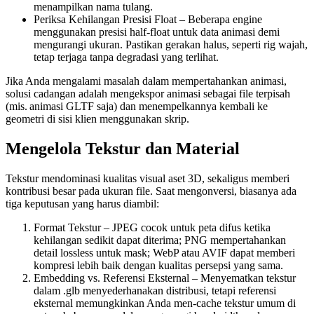
menampilkan nama tulang.
Periksa Kehilangan Presisi Float
– Beberapa engine
menggunakan presisi half‑float untuk data animasi demi
mengurangi ukuran. Pastikan gerakan halus, seperti rig wajah,
tetap terjaga tanpa degradasi yang terlihat.
Jika Anda mengalami masalah dalam mempertahankan animasi,
solusi cadangan adalah mengekspor animasi sebagai file terpisah
(mis. animasi GLTF saja) dan menempelkannya kembali ke
geometri di sisi klien menggunakan skrip.
Mengelola Tekstur dan Material
Tekstur mendominasi kualitas visual aset 3D, sekaligus memberi
kontribusi besar pada ukuran file. Saat mengonversi, biasanya ada
tiga keputusan yang harus diambil:
Format Tekstur
– JPEG cocok untuk peta difus ketika
kehilangan sedikit dapat diterima; PNG mempertahankan
detail lossless untuk mask; WebP atau AVIF dapat memberi
kompresi lebih baik dengan kualitas persepsi yang sama.
Embedding vs. Referensi Eksternal
– Menyematkan tekstur
dalam .glb menyederhanakan distribusi, tetapi referensi
eksternal memungkinkan Anda men-cache tekstur umum di