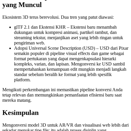
yang Muncul
Ekosistem 3D terus berevolusi. Dua tren yang patut diawasi:
glTF 2.1 dan Ekstensi KHR
– Ekstensi baru menambah
dukungan untuk kompresi animasi, partikel rambut, dan
streaming tekstur, menjanjikan aset yang lebih ringan untuk
pengiriman web.
Adopsi Universal Scene Description (USD)
– USD dari Pixar
semakin populer di pipeline visual effects dan game sebagai
format pertukaran yang dapat mengenkapsulasi hierarki
kompleks, varian, dan lapisan. Mengonversi ke USD sambil
mempertahankan kemampuan edit mungkin menjadi langkah
standar sebelum beralih ke format yang lebih spesifik
platform.
Mengikuti perkembangan ini memastikan pipeline konversi Anda
tetap relevan dan memungkinkan pemanfaatan efisiensi baru saat
mereka matang.
Kesimpulan
Mengonversi model 3D untuk AR/VR dan visualisasi web lebih dari
sekadar menukar tipe file; itu adalah proses disiplin yang