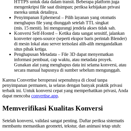
HTTPS untuk data dalam transit. Beberapa platform juga
mengenkripsi file saat disimpan; periksa kebijakan privasi
mereka untuk detailnya.
Penyimpanan Ephemeral
– Pilih layanan yang otomatis
menghapus file yang diunggah setelah TTL singkat
(mis. 15 menit). Ini mengurangi jendela akses tidak sah.
Konversi Self‑Hosted
– Ketika data sangat sensitif, jalankan
konverter open‑source (seperti ekspor baris perintah Blender)
di mesin lokal atau server terisolasi alih‑alih mengandalkan
situs pihak ketiga.
Penghapusan Metadata
– File 3D dapat menyematkan
informasi pembuat, cap waktu, atau metadata proyek.
Gunakan alat yang menghapus data ini selama konversi, atau
secara manual hapusnya di sumber sebelum mengunggah.
Karena Convertise beroperasi sepenuhnya di cloud tanpa
penyimpanan permanen, ia selaras dengan banyak praktik privasi
terbaik ini. Untuk konversi cepat yang memperhatikan privasi, Anda
dapat mencoba
convertise.app
.
Memverifikasi Kualitas Konversi
Setelah konversi, validasi sangat penting. Daftar periksa sistematis
membantu memastikan geometri, tekstur, dan animasi tetap utuh: