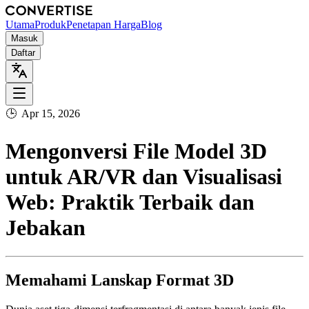
Utama
Produk
Penetapan Harga
Blog
Masuk
Daftar
🕒
Apr 15, 2026
Mengonversi File Model 3D
untuk AR/VR dan Visualisasi
Web: Praktik Terbaik dan
Jebakan
Memahami Lanskap Format 3D