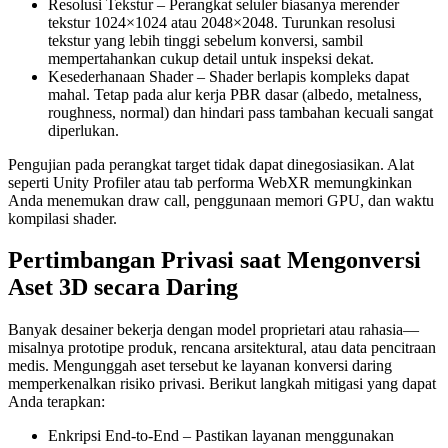
Resolusi Tekstur
– Perangkat seluler biasanya merender
tekstur 1024×1024 atau 2048×2048. Turunkan resolusi
tekstur yang lebih tinggi sebelum konversi, sambil
mempertahankan cukup detail untuk inspeksi dekat.
Kesederhanaan Shader
– Shader berlapis kompleks dapat
mahal. Tetap pada alur kerja PBR dasar (albedo, metalness,
roughness, normal) dan hindari pass tambahan kecuali sangat
diperlukan.
Pengujian pada perangkat target tidak dapat dinegosiasikan. Alat
seperti Unity Profiler atau tab performa WebXR memungkinkan
Anda menemukan draw call, penggunaan memori GPU, dan waktu
kompilasi shader.
Pertimbangan Privasi saat Mengonversi
Aset 3D secara Daring
Banyak desainer bekerja dengan model proprietari atau rahasia—
misalnya prototipe produk, rencana arsitektural, atau data pencitraan
medis. Mengunggah aset tersebut ke layanan konversi daring
memperkenalkan risiko privasi. Berikut langkah mitigasi yang dapat
Anda terapkan:
Enkripsi End‑to‑End
– Pastikan layanan menggunakan