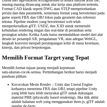
Dunia aset tiga‑dimensi terfragmentasi di antara banyak jenis file,
masing‑masing dirancang untuk alur kerja atau platform tertentu.
Format CAD klasik seperti DWG atau STEP memprioritaskan
presisi dan data parametrik, sementara format yang berorientasi pada
game seperti FBX dan OBJ fokus pada geometri dan referensi
tekstur. Pipeline modern yang berorientasi web telah
memperkenalkan glTF, USDZ, dan X3D untuk memenuhi
kebutuhan rendering ringan dan real‑time di peramban serta
perangkat seluler. Ketika Anda harus memindahkan model dari alat
desain ke penampil AR, pengalaman VR, atau adegan WebGL,
langkah konversi menjadi persimpangan kritis di mana kesetiaan,
kinerja, dan privasi berpotongan.
Memilih Format Target yang Tepat
Memilih format tujuan jarang menjadi keputusan
satu‑ukuran‑cocok‑semua. Pertimbangan berikut harus menjadi
panduan pilihan:
Kecocokan Mesin Render
– Unity dan Unreal Engine
keduanya menerima FBX dan OBJ, tetapi pipeline Unity
yang lebih baru lebih menyukai glTF untuk dukungan
material PBR (physically based rendering). Jika titik akhir
adalah halaman web yang menggunakan three.js, glTF adalah
standar de‑facto.