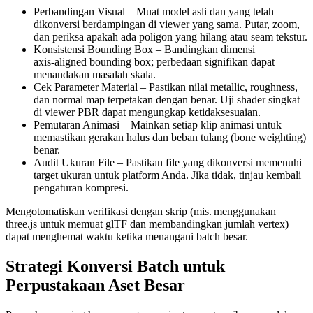
Perbandingan Visual
– Muat model asli dan yang telah
dikonversi berdampingan di viewer yang sama. Putar, zoom,
dan periksa apakah ada poligon yang hilang atau seam tekstur.
Konsistensi Bounding Box
– Bandingkan dimensi
axis‑aligned bounding box; perbedaan signifikan dapat
menandakan masalah skala.
Cek Parameter Material
– Pastikan nilai metallic, roughness,
dan normal map terpetakan dengan benar. Uji shader singkat
di viewer PBR dapat mengungkap ketidaksesuaian.
Pemutaran Animasi
– Mainkan setiap klip animasi untuk
memastikan gerakan halus dan beban tulang (bone weighting)
benar.
Audit Ukuran File
– Pastikan file yang dikonversi memenuhi
target ukuran untuk platform Anda. Jika tidak, tinjau kembali
pengaturan kompresi.
Mengotomatiskan verifikasi dengan skrip (mis. menggunakan
three.js untuk memuat glTF dan membandingkan jumlah vertex)
dapat menghemat waktu ketika menangani batch besar.
Strategi Konversi Batch untuk
Perpustakaan Aset Besar