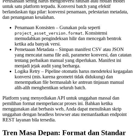
Perusahaan sering harus mengonversi ratusan atau ribuan model
untuk satu platform terpadu. Konversi batch yang efektif
berlandaskan tiga pilar: konvensi penamaan, pelestarian metadata,
dan penanganan kesalahan.
Penamaan Konsisten
– Gunakan pola seperti
. Konsistensi
project_asset_version.format
memudahkan pengindeksan hilir dan mencegah bentrok
ketika ada banyak versi.
Pemetaaan Metadata
– Simpan manifest CSV atau JSON
yang mencatat nama file asli, parameter konversi, dan catatan
tentang perbaikan manual yang diperlukan. Manifest ini
menjadi jejak audit yang berharga.
Logika Retry
– Pipeline otomatis harus mendeteksi kegagalan
konversi (mis. karena geometri tidak didukung) dan
menempatkan file bermasalah ke antrean tinjauan manual
alih‑alih menghentikan seluruh batch.
Platform yang menyediakan API untuk unggahan massal dan
pemilihan format memperlancar proses ini. Bahkan ketika
menggunakan alat berbasis web, Anda dapat menuliskan skrip
unggahan dengan headless browser atau memanfaatkan endpoint
REST layanan bila tersedia.
Tren Masa Depan: Format dan Standar