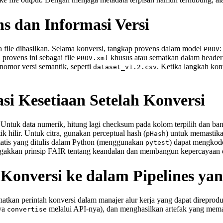
s dan Informasi Versi
file dihasilkan. Selama konversi, tangkap provens dalam model
:
PROV
provens ini sebagai file
khusus atau sematkan dalam header 
PROV.xml
omor versi semantik, seperti
. Ketika langkah kon
dataset_v1.2.csv
si Kesetiaan Setelah Konversi
. Untuk data numerik, hitung lagi checksum pada kolom terpilih dan b
 hilir. Untuk citra, gunakan perceptual hash (
) untuk memastika
pHash
omatis yang ditulis dalam Python (menggunakan
) dapat mengkode
pytest
egakkan prinsip FAIR tentang keandalan dan membangun kepercayaan di
Konversi ke dalam Pipelines ya
ematkan perintah konversi dalam manajer alur kerja yang dapat direpr
nya
melalui API‑nya), dan menghasilkan artefak yang mema
convertise