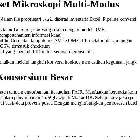
set Mikroskopi Multi‑Modus
dalam file proprietari
, disertai inventaris Excel. Pipeline konvers
.czi
s ke
yang sesuai dengan model OME.
metadata.json
mempertahankan informasi kanal.
ublin Core, dan lampirkan CSV ke OME‑Tiff melalui file sampingan.
 CSV, termasuk checksum.
DOI yang menjadi PID untuk semua referensi hilir.
nalkan melalui langkah konversi konkret, memastikan kegunaan jangka 
 Konsorsium Besar
batch tanpa mengorbankan kepatuhan FAIR. Manfaatkan kerangka kompu
sat dalam penyimpanan NoSQL seperti MongoDB. Setiap node pekerja men
 basis data provens pusat. Dengan menghubungkan pemrosesan batch