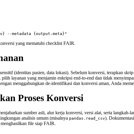
 konversi yang mematuhi checklist FAIR.
amanan
nsitif (identitas pasien, data lokasi). Sebelum konversi, terapkan sk
pilih layanan yang menjamin enkripsi end‑to‑end dan tidak menyimpan fi
. Dengan menggabungkan de‑identifikasi dan konversi aman, Anda meme
an Proses Konversi
njabarkan sumber asli, alur kerja konversi, versi alat, serta langkah
 lingkungan analisis umum (misalnya
). Dokumentasi 
pandas.read_csv
menghasilkan file siap FAIR.