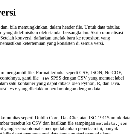
ersi
 dan, bila memungkinkan, dalam header file. Untuk data tabular,
yang didefinisikan oleh standar bersangkutan. Skrip otomatisasi
r
 Setelah konversi, daftarkan artefak baru ke repositori yang
mastikan ketertemuan yang konsisten di semua versi.
lam mengambil file. Format terbuka seperti CSV, JSON, NetCDF,
ontohnya, ganti file
SPSS dengan CSV yang memuat label
.sav
lam satu kontainer yang dapat dibaca oleh Python, R, dan Java.
yang diletakkan berdampingan dengan data.
ENSE.txt
 komunitas seperti Dublin Core, DataCite, atau ISO 19115 untuk data
embar tersebut ke CSV dan hasilkan file sampingan
metadata.json
at yang secara otomatis mempertahankan pemetaan ini; banyak
hilir dapat mengonsumsi data tanpa anotasi manual ulang.