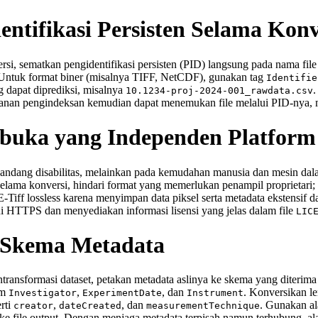
ntifikasi Persisten Selama Konv
si, sematkan pengidentifikasi persisten (PID) langsung pada nama file
 Untuk format biner (misalnya TIFF, NetCDF), gunakan tag
Identifie
 dapat diprediksi, misalnya
.
10.1234‑proj‑2024‑001_rawdata.csv
nan pengindeksan kemudian dapat menemukan file melalui PID‑nya, me
rbuka yang Independen Platform
nyandang disabilitas, melainkan pada kemudahan manusia dan mesin da
ma konversi, hindari format yang memerlukan penampil proprietari; c
iff lossless karena menyimpan data piksel serta metadata ekstensif da
ui HTTPS dan menyediakan informasi lisensi yang jelas dalam file
LIC
i Skema Metadata
transformasi dataset, petakan metadata aslinya ke skema yang diterima
om
,
, dan
. Konversikan l
Investigator
ExperimentDate
Instrument
rti
,
, dan
. Gunakan al
creator
dateCreated
measurementTechnique
le output. Dengan menjaga metadata terpisah namun terhubung, alat 