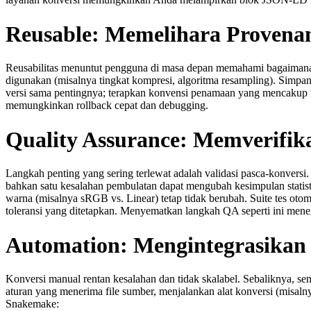
Reusable: Memelihara Provenan
Reusabilitas menuntut pengguna di masa depan memahami bagaimana 
digunakan (misalnya tingkat kompresi, algoritma resampling). Simpan 
versi sama pentingnya; terapkan konvensi penamaan yang mencakup n
memungkinkan rollback cepat dan debugging.
Quality Assurance: Memverifika
Langkah penting yang sering terlewat adalah validasi pasca‑konversi
bahkan satu kesalahan pembulatan dapat mengubah kesimpulan statistik
warna (misalnya sRGB vs. Linear) tetap tidak berubah. Suite tes ot
toleransi yang ditetapkan. Menyematkan langkah QA seperti ini men
Automation: Mengintegrasikan 
Konversi manual rentan kesalahan dan tidak skalabel. Sebaliknya, s
aturan yang menerima file sumber, menjalankan alat konversi (misal
Snakemake: