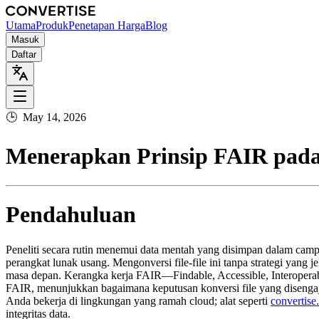
Utama
Produk
Penetapan Harga
Blog
Masuk
Daftar
🕒
May 14, 2026
Menerapkan Prinsip FAIR pada K
Pendahuluan
Peneliti secara rutin menemui data mentah yang disimpan dalam campu
perangkat lunak usang. Mengonversi file‑file ini tanpa strategi yang
masa depan. Kerangka kerja FAIR—Findable, Accessible, Interoperab
FAIR, menunjukkan bagaimana keputusan konversi file yang disengaj
Anda bekerja di lingkungan yang ramah cloud; alat seperti
convertise
integritas data.