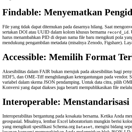
Findable: Menyematkan Pengide
File yang tidak dapat ditemukan pada dasarnya hilang. Saat mengonver
sertakan DOI atau UUID dalam kolom khusus bernama
.
record_id
harus menambahkan PID di depan nama file baru mengikuti pola yang
mendukung pengambilan metadata (misalnya Zenodo, Figshare). Laya
Accessible: Memilih Format Te
Aksesibilitas dalam FAIR bukan merujuk pada aksesibilitas bagi pe
HDF5, dan OME‑Tiff menghilangkan ketergantungan pada vendor. Sela
variabel dalam skema JSON pendamping. Untuk data citra, pilih OME‑T
Konversi yang dapat diakses juga berarti mempublikasikan file melal
Interoperable: Menstandarisas
Interoperabilitas bergantung pada kosakata bersama. Ketika Anda men
geospasial. Misalnya, lembar Excel laboratorium mungkin berisi kol
yang mengikuti spesifikasi Schema.org
, mengisi bidang sepe
Dataset
layanan konversi memungkinkan Anda melampirkan blok JSON‑LD ke fi