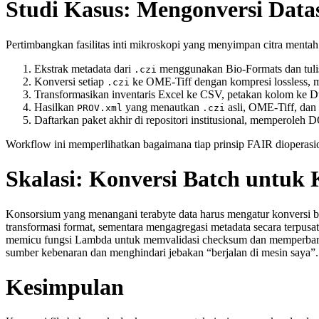
Studi Kasus: Mengonversi Data
Pertimbangkan fasilitas inti mikroskopi yang menyimpan citra mentah 
Ekstrak metadata dari
menggunakan Bio‑Formats dan tuli
.czi
Konversi setiap
ke OME‑Tiff dengan kompresi lossless, 
.czi
Transformasikan inventaris Excel ke CSV, petakan kolom ke D
Hasilkan
yang menautkan
asli, OME‑Tiff, dan
PROV.xml
.czi
Daftarkan paket akhir di repositori institusional, memperoleh 
Workflow ini memperlihatkan bagaimana tiap prinsip FAIR dioperasio
Skalasi: Konversi Batch untuk
Konsorsium yang menangani terabyte data harus mengatur konversi 
transformasi format, sementara mengagregasi metadata secara terpu
memicu fungsi Lambda untuk memvalidasi checksum dan memperbarui
sumber kebenaran dan menghindari jebakan “berjalan di mesin saya”.
Kesimpulan