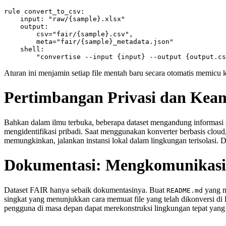
rule convert_to_csv:

    input: "raw/{sample}.xlsx"

    output:

        csv="fair/{sample}.csv",

        meta="fair/{sample}_metadata.json"

    shell:

Aturan ini menjamin setiap file mentah baru secara otomatis memicu
Pertimbangan Privasi dan Ke
Bahkan dalam ilmu terbuka, beberapa dataset mengandung informasi se
mengidentifikasi pribadi. Saat menggunakan konverter berbasis cloud, 
memungkinkan, jalankan instansi lokal dalam lingkungan terisolasi
Dokumentasi: Mengkomunikasik
Dataset FAIR hanya sebaik dokumentasinya. Buat
yang me
README.md
singkat yang menunjukkan cara memuat file yang telah dikonversi di
pengguna di masa depan dapat merekonstruksi lingkungan tepat yang 