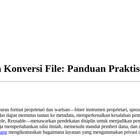
onversi File: Panduan Praktis 
ran format proprietari dan warisan—biner instrumen proprietari, spre
 jelas dapat memutus tautan ke metadata, memperkenalkan kesalahan pem
le, Reusable—menawarkan pendekatan disiplin untuk menjadikan pengel
a mempertahankan nilai ilmiah, memenuhi mandat pemberi dana, dan m
.app
mengilustrasikan bagaimana layanan yang mengutamakan privasi 