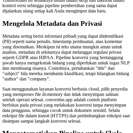
Transformasi ini sebaiknya ditulis dalam skrip dan dikelola dalam
kontrol versi sehingga pipeline pembersihan yang sama dapat
dijalankan ulang setiap kali Anda mengimpor data baru.
Mengelola Metadata dan Privasi
Metadata sering berisi informasi pribadi yang dapat diidentifikasi
(PII) seperti nama penulis, timestamp pembuatan, atau komentar
yang disematkan. Meskipun isi teks utama mungkin aman untuk
analisis, metadata di sekitarnya dapat melanggar regulasi privasi
seperti GDPR atau HIPAA. Pipeline konversi yang bertanggung
jawab hanya mengekstrak bidang yang diperlukan untuk tugas NLP
dan membuang sisanya. Contohnya, pertahankan "title" dan
"subject" bila mereka membantu klasifikasi, tetapi hilangkan bidang
"author" dan "company".
Saat menggunakan layanan konversi berbasis cloud, pilih penyedia
yang memproses file di‑memory dan tidak menyimpan salinan
setelah operasi selesai.
convertise.app
adalah contoh platform
berfokus pada privasi yang melakukan konversi tanpa menyimpan
data pengguna, sehingga cocok untuk dokumen sensitif. Selalu
enkripsi file dalam transit (HTTPS) dan pertimbangkan enkripsi saat
disimpan sampai langkah konversi selesai.