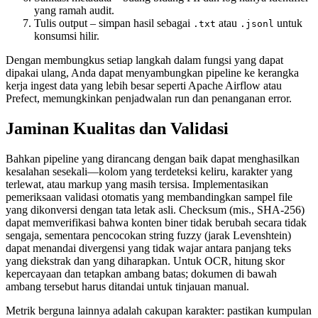
yang ramah audit.
Tulis output
– simpan hasil sebagai
atau
untuk
.txt
.jsonl
konsumsi hilir.
Dengan membungkus setiap langkah dalam fungsi yang dapat
dipakai ulang, Anda dapat menyambungkan pipeline ke kerangka
kerja ingest data yang lebih besar seperti Apache Airflow atau
Prefect, memungkinkan penjadwalan run dan penanganan error.
Jaminan Kualitas dan Validasi
Bahkan pipeline yang dirancang dengan baik dapat menghasilkan
kesalahan sesekali—kolom yang terdeteksi keliru, karakter yang
terlewat, atau markup yang masih tersisa. Implementasikan
pemeriksaan validasi otomatis yang membandingkan sampel file
yang dikonversi dengan tata letak asli. Checksum (mis., SHA‑256)
dapat memverifikasi bahwa konten biner tidak berubah secara tidak
sengaja, sementara pencocokan string fuzzy (jarak Levenshtein)
dapat menandai divergensi yang tidak wajar antara panjang teks
yang diekstrak dan yang diharapkan. Untuk OCR, hitung skor
kepercayaan dan tetapkan ambang batas; dokumen di bawah
ambang tersebut harus ditandai untuk tinjauan manual.
Metrik berguna lainnya adalah
cakupan karakter
: pastikan kumpulan