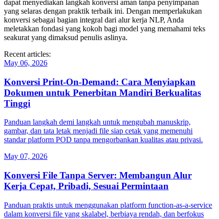
dapat menyediakan langkah konversi aman tanpa penyimpanan
yang selaras dengan praktik terbaik ini. Dengan memperlakukan
konversi sebagai bagian integral dari alur kerja NLP, Anda
meletakkan fondasi yang kokoh bagi model yang memahami teks
seakurat yang dimaksud penulis aslinya.
Recent articles:
May 06, 2026
Konversi Print‑On‑Demand: Cara Menyiapkan
Dokumen untuk Penerbitan Mandiri Berkualitas
Tinggi
Panduan langkah demi langkah untuk mengubah manuskrip,
gambar, dan tata letak menjadi file siap cetak yang memenuhi
standar platform POD tanpa mengorbankan kualitas atau privasi.
May 07, 2026
Konversi File Tanpa Server: Membangun Alur
Kerja Cepat, Pribadi, Sesuai Permintaan
Panduan praktis untuk menggunakan platform function‑as‑a‑service
dalam konversi file yang skalabel, berbiaya rendah, dan berfokus