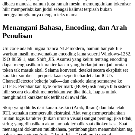
dibaca manusia namun juga ramah mesin, memungkinkan tokeniser
hilir memperlakukan judul sebagai kalimat terpisah bukan
menggabungkannya dengan teks utama.
Menangani Bahasa, Encoding, dan Arah
Penulisan
Unicode adalah lingua franca NLP modern, namun banyak file
warisan masih menyematkan encoding lama seperti Windows‑1252,
ISO‑8859‑1, atau Shift_JIS. Asumsi yang keliru tentang encoding
dapat menghasilkan karakter kacau yang berlanjut menjadi urutan
token tak masuk akal. Selama konversi, deteksi secara eksplisit set
karakter sumber—perpustakaan seperti chardet atau ICU’s
CharsetDetector bekerja baik—dan enkode ulang semuanya ke
UTF‑8. Pertahankan byte‑order mark (BOM) asli hanya bila sistem
hilir secara eksplisit memerlukannya; jika tidak, hapus untuk
menghindari karakter tak terlihat di awal file.
Skrip yang ditulis dari kanan‑ke‑kiri (Arab, Ibrani) dan tata letak
RTL semakin mempersulit ekstraksi. Alat yang mempertahankan
urutan logis karakter (bukan urutan visual) sangat penting; jika tidak,
string yang dihasilkan akan tampak terbalik saat ditokenisasi. Saat
menangani dokumen multibahasa, pertimbangkan menambahkan tag
bahasa per segmen (mis., "[lang=fr] …") sehingga model