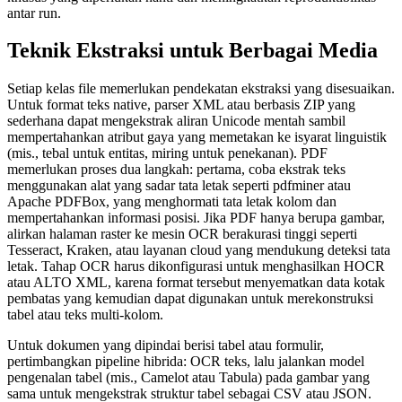
antar run.
Teknik Ekstraksi untuk Berbagai Media
Setiap kelas file memerlukan pendekatan ekstraksi yang disesuaikan.
Untuk format teks native, parser XML atau berbasis ZIP yang
sederhana dapat mengekstrak aliran Unicode mentah sambil
mempertahankan atribut gaya yang memetakan ke isyarat linguistik
(mis., tebal untuk entitas, miring untuk penekanan). PDF
memerlukan proses dua langkah: pertama, coba ekstrak teks
menggunakan alat yang sadar tata letak seperti pdfminer atau
Apache PDFBox, yang menghormati tata letak kolom dan
mempertahankan informasi posisi. Jika PDF hanya berupa gambar,
alirkan halaman raster ke mesin OCR berakurasi tinggi seperti
Tesseract, Kraken, atau layanan cloud yang mendukung deteksi tata
letak. Tahap OCR harus dikonfigurasi untuk menghasilkan
HOCR
atau
ALTO
XML, karena format tersebut menyematkan data kotak
pembatas yang kemudian dapat digunakan untuk merekonstruksi
tabel atau teks multi‑kolom.
Untuk dokumen yang dipindai berisi tabel atau formulir,
pertimbangkan pipeline hibrida: OCR teks, lalu jalankan model
pengenalan tabel (mis., Camelot atau Tabula) pada gambar yang
sama untuk mengekstrak struktur tabel sebagai CSV atau JSON.