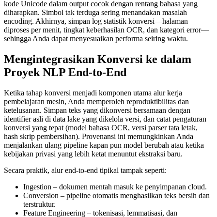
kode Unicode dalam output cocok dengan rentang bahasa yang
diharapkan. Simbol tak terduga sering menandakan masalah
encoding. Akhirnya, simpan log statistik konversi—halaman
diproses per menit, tingkat keberhasilan OCR, dan kategori error—
sehingga Anda dapat menyesuaikan performa seiring waktu.
Mengintegrasikan Konversi ke dalam
Proyek NLP End‑to‑End
Ketika tahap konversi menjadi komponen utama alur kerja
pembelajaran mesin, Anda memperoleh reproduktibilitas dan
ketelusanan. Simpan teks yang dikonversi bersamaan dengan
identifier asli di data lake yang dikelola versi, dan catat pengaturan
konversi yang tepat (model bahasa OCR, versi parser tata letak,
hash skrip pembersihan). Provenansi ini memungkinkan Anda
menjalankan ulang pipeline kapan pun model berubah atau ketika
kebijakan privasi yang lebih ketat menuntut ekstraksi baru.
Secara praktik, alur end‑to‑end tipikal tampak seperti:
Ingestion
– dokumen mentah masuk ke penyimpanan cloud.
Conversion
– pipeline otomatis menghasilkan teks bersih dan
terstruktur.
Feature Engineering
– tokenisasi, lemmatisasi, dan