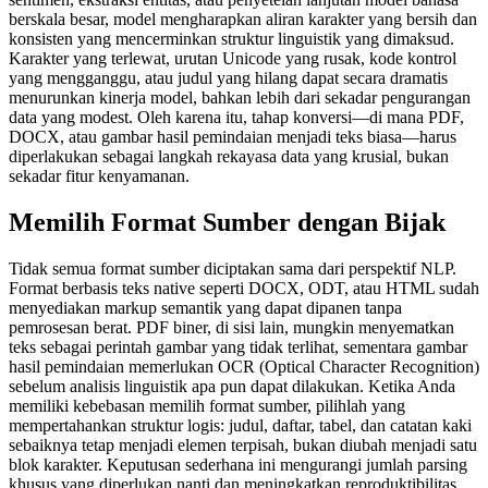
berskala besar, model mengharapkan aliran karakter yang bersih dan
konsisten yang mencerminkan struktur linguistik yang dimaksud.
Karakter yang terlewat, urutan Unicode yang rusak, kode kontrol
yang mengganggu, atau judul yang hilang dapat secara dramatis
menurunkan kinerja model, bahkan lebih dari sekadar pengurangan
data yang modest. Oleh karena itu, tahap konversi—di mana PDF,
DOCX, atau gambar hasil pemindaian menjadi teks biasa—harus
diperlakukan sebagai langkah rekayasa data yang krusial, bukan
sekadar fitur kenyamanan.
Memilih Format Sumber dengan Bijak
Tidak semua format sumber diciptakan sama dari perspektif NLP.
Format berbasis teks native seperti DOCX, ODT, atau HTML sudah
menyediakan markup semantik yang dapat dipanen tanpa
pemrosesan berat. PDF biner, di sisi lain, mungkin menyematkan
teks sebagai perintah gambar yang tidak terlihat, sementara gambar
hasil pemindaian memerlukan OCR (Optical Character Recognition)
sebelum analisis linguistik apa pun dapat dilakukan. Ketika Anda
memiliki kebebasan memilih format sumber, pilihlah yang
mempertahankan struktur logis: judul, daftar, tabel, dan catatan kaki
sebaiknya tetap menjadi elemen terpisah, bukan diubah menjadi satu
blok karakter. Keputusan sederhana ini mengurangi jumlah parsing
khusus yang diperlukan nanti dan meningkatkan reproduktibilitas