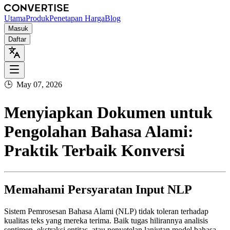
Utama
Produk
Penetapan Harga
Blog
Masuk
Daftar
🕒
May 07, 2026
Menyiapkan Dokumen untuk
Pengolahan Bahasa Alami:
Praktik Terbaik Konversi
Memahami Persyaratan Input NLP
Sistem Pemrosesan Bahasa Alami (NLP) tidak toleran terhadap
kualitas teks yang mereka terima. Baik tugas hilirannya analisis
sentimen, ekstraksi entitas, atau penyetelan lanjutan model bahasa