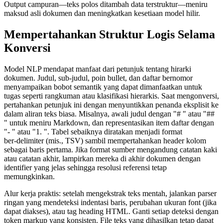
Output campuran—teks polos ditambah data terstruktur—meniru
maksud asli dokumen dan meningkatkan kesetiaan model hilir.
Mempertahankan Struktur Logis Selama
Konversi
Model NLP mendapat manfaat dari petunjuk tentang hirarki
dokumen. Judul, sub‑judul, poin bullet, dan daftar bernomor
menyampaikan bobot semantik yang dapat dimanfaatkan untuk
tugas seperti rangkuman atau klasifikasi hierarkis. Saat mengonversi,
pertahankan petunjuk ini dengan menyuntikkan penanda eksplisit ke
dalam aliran teks biasa. Misalnya, awali judul dengan "# " atau "##
" untuk meniru Markdown, dan representasikan item daftar dengan
"- " atau "1. ". Tabel sebaiknya diratakan menjadi format
ber‑delimiter (mis., TSV) sambil mempertahankan header kolom
sebagai baris pertama. Jika format sumber mengandung catatan kaki
atau catatan akhir, lampirkan mereka di akhir dokumen dengan
identifier yang jelas sehingga resolusi referensi tetap
memungkinkan.
Alur kerja praktis: setelah mengekstrak teks mentah, jalankan parser
ringan yang mendeteksi indentasi baris, perubahan ukuran font (jika
dapat diakses), atau tag heading HTML. Ganti setiap deteksi dengan
token markup yang konsisten. File teks yang dihasilkan tetap dapat