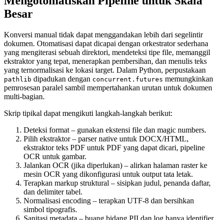
Mengotomatiskan Pipeline untuk Skala
Besar
Konversi manual tidak dapat menggandakan lebih dari segelintir
dokumen. Otomatisasi dapat dicapai dengan orkestrator sederhana
yang mengiterasi sebuah direktori, mendeteksi tipe file, memanggil
ekstraktor yang tepat, menerapkan pembersihan, dan menulis teks
yang ternormalisasi ke lokasi target. Dalam Python, perpustakaan
dipadukan dengan
memungkinkan
pathlib
concurrent.futures
pemrosesan paralel sambil mempertahankan urutan untuk dokumen
multi‑bagian.
Skrip tipikal dapat mengikuti langkah-langkah berikut:
Deteksi format
– gunakan ekstensi file dan magic numbers.
Pilih ekstraktor
– parser native untuk DOCX/HTML,
ekstraktor teks PDF untuk PDF yang dapat dicari, pipeline
OCR untuk gambar.
Jalankan OCR (jika diperlukan)
– alirkan halaman raster ke
mesin OCR yang dikonfigurasi untuk output tata letak.
Terapkan markup struktural
– sisipkan judul, penanda daftar,
dan delimiter tabel.
Normalisasi encoding
– terapkan UTF‑8 dan bersihkan
simbol tipografis.
Sanitasi metadata
– buang bidang PII dan log hanya identifier