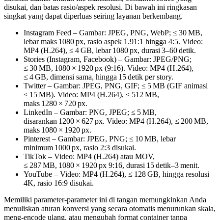
disukai
, dan
batas rasio/aspek resolusi
. Di bawah ini ringkasan
singkat yang dapat diperluas seiring layanan berkembang.
Instagram Feed
– Gambar: JPEG, PNG, WebP; ≤ 30 MB,
lebar maks 1080 px, rasio aspek 1.91:1 hingga 4:5. Video:
MP4 (H.264), ≤ 4 GB, lebar 1080 px, durasi 3–60 detik.
Stories (Instagram, Facebook)
– Gambar: JPEG/PNG;
≤ 30 MB, 1080 × 1920 px (9:16). Video: MP4 (H.264),
≤ 4 GB, dimensi sama, hingga 15 detik per story.
Twitter
– Gambar: JPEG, PNG, GIF; ≤ 5 MB (GIF animasi
≤ 15 MB). Video: MP4 (H.264), ≤ 512 MB,
maks 1280 × 720 px.
LinkedIn
– Gambar: PNG, JPEG; ≤ 5 MB,
disarankan 1200 × 627 px. Video: MP4 (H.264), ≤ 200 MB,
maks 1080 × 1920 px.
Pinterest
– Gambar: JPEG, PNG; ≤ 10 MB, lebar
minimum 1000 px, rasio 2:3 disukai.
TikTok
– Video: MP4 (H.264) atau MOV,
≤ 287 MB, 1080 × 1920 px 9:16, durasi 15 detik–3 menit.
YouTube
– Video: MP4 (H.264), ≤ 128 GB, hingga resolusi
4K, rasio 16:9 disukai.
Memiliki parameter‑parameter ini di tangan memungkinkan Anda
menuliskan aturan konversi yang secara otomatis menurunkan skala,
meng‑encode ulang, atau mengubah format container tanpa