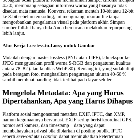
4:2:0
, membuang sebagian informasi warna yang biasanya tidak
disadari mata manusia. Konversi rekaman mentah 10‑bit atau 12‑bit
ke
8‑bit
sebelum enkoding; ini mengurangi ukuran file tanpa
mengorbankan pengalaman visual pada platform akhir. Simpan
sumber full‑bit hanya bila Anda berencana melakukan repurposing
lebih lanjut.
Alur Kerja Lossless‑to‑Lossy untuk Gambar
Mulailah dengan master lossless (PNG atau TIFF), lalu ekspor ke
JPEG menggunakan profil warna
S‑RGB
dan pengaturan kualitas
antara
78–82
(atau kualitas WebP 80). Rentang ini, yang sudah diuji
pada beragam foto, menghasilkan pengurangan ukuran 40‑60 %
sambil membuat banding tidak terlihat pada layar seluler.
Mengelola Metadata: Apa yang Harus
Dipertahankan, Apa yang Harus Dihapus
Platform sosial mengonsumsi metadata EXIF, IPTC, dan XMP,
namun kegunaannya bervariasi.
EXIF
sering berisi koordinat GPS,
nomor seri kamera, dan timestamp—data yang dapat
membahayakan privasi bila dibiarkan di posting publik.
IPTC
seperti
keyword
atau
caption
dapat meningkatkan ketertemuan