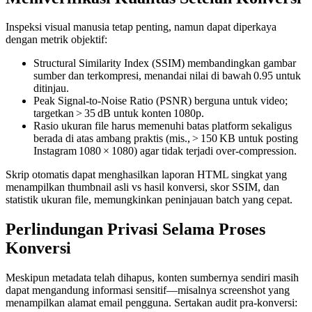
Inspeksi visual manusia tetap penting, namun dapat diperkaya
dengan metrik objektif:
Structural Similarity Index (SSIM)
membandingkan gambar
sumber dan terkompresi, menandai nilai di bawah 0.95 untuk
ditinjau.
Peak Signal‑to‑Noise Ratio (PSNR)
berguna untuk video;
targetkan > 35 dB untuk konten 1080p.
Rasio ukuran file
harus memenuhi batas platform sekaligus
berada di atas ambang praktis (mis., > 150 KB untuk posting
Instagram 1080 × 1080) agar tidak terjadi over‑compression.
Skrip otomatis dapat menghasilkan laporan HTML singkat yang
menampilkan thumbnail asli vs hasil konversi, skor SSIM, dan
statistik ukuran file, memungkinkan peninjauan batch yang cepat.
Perlindungan Privasi Selama Proses
Konversi
Meskipun metadata telah dihapus, konten sumbernya sendiri masih
dapat mengandung informasi sensitif—misalnya screenshot yang
menampilkan alamat email pengguna. Sertakan
audit pra‑konversi
: