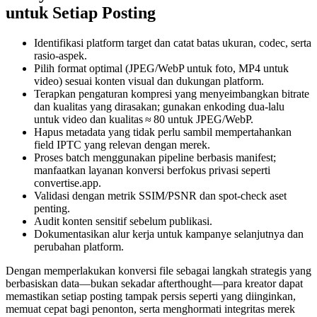
untuk Setiap Posting
Identifikasi platform target
dan catat batas ukuran, codec, serta
rasio‑aspek.
Pilih format optimal
(JPEG/WebP untuk foto, MP4 untuk
video) sesuai konten visual dan dukungan platform.
Terapkan pengaturan kompresi
yang menyeimbangkan bitrate
dan kualitas yang dirasakan; gunakan enkoding dua‑lalu
untuk video dan kualitas ≈ 80 untuk JPEG/WebP.
Hapus metadata yang tidak perlu
sambil mempertahankan
field IPTC yang relevan dengan merek.
Proses batch
menggunakan pipeline berbasis manifest;
manfaatkan layanan konversi berfokus privasi seperti
convertise.app.
Validasi
dengan metrik SSIM/PSNR dan spot‑check aset
penting.
Audit konten sensitif
sebelum publikasi.
Dokumentasikan alur kerja
untuk kampanye selanjutnya dan
perubahan platform.
Dengan memperlakukan konversi file sebagai langkah strategis yang
berbasiskan data—bukan sekadar afterthought—para kreator dapat
memastikan setiap posting tampak persis seperti yang diinginkan,
memuat cepat bagi penonton, serta menghormati integritas merek