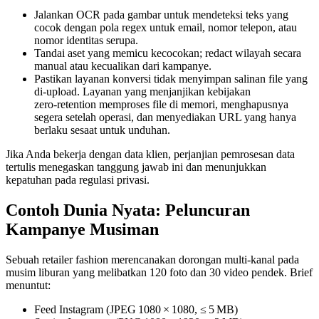
Jalankan OCR pada gambar untuk mendeteksi teks yang
cocok dengan pola regex untuk email, nomor telepon, atau
nomor identitas serupa.
Tandai aset yang memicu kecocokan; redact wilayah secara
manual atau kecualikan dari kampanye.
Pastikan layanan konversi tidak menyimpan salinan file yang
di‑upload. Layanan yang menjanjikan
kebijakan
zero‑retention
memproses file di memori, menghapusnya
segera setelah operasi, dan menyediakan URL yang hanya
berlaku sesaat untuk unduhan.
Jika Anda bekerja dengan data klien, perjanjian pemrosesan data
tertulis menegaskan tanggung jawab ini dan menunjukkan
kepatuhan pada regulasi privasi.
Contoh Dunia Nyata: Peluncuran
Kampanye Musiman
Sebuah retailer fashion merencanakan dorongan multi‑kanal pada
musim liburan yang melibatkan 120 foto dan 30 video pendek. Brief
menuntut:
Feed Instagram (JPEG 1080 × 1080, ≤ 5 MB)