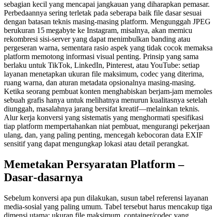
sebagian kecil yang mencapai jangkauan yang diharapkan pemasar.
Perbedaannya sering terletak pada seberapa baik file dasar sesuai
dengan batasan teknis masing‑masing platform. Mengunggah JPEG
berukuran 15 megabyte ke Instagram, misalnya, akan memicu
rekombresi sisi‑server yang dapat menimbulkan banding atau
pergeseran warna, sementara rasio aspek yang tidak cocok memaksa
platform memotong informasi visual penting. Prinsip yang sama
berlaku untuk TikTok, LinkedIn, Pinterest, atau YouTube: setiap
layanan menetapkan ukuran file maksimum, codec yang diterima,
ruang warna, dan aturan metadata opsionalnya masing‑masing.
Ketika seorang pembuat konten menghabiskan berjam‑jam memoles
sebuah grafis hanya untuk melihatnya menurun kualitasnya setelah
diunggah, masalahnya jarang bersifat kreatif—melainkan teknis.
Alur kerja konversi yang sistematis yang menghormati spesifikasi
tiap platform mempertahankan niat pembuat, mengurangi pekerjaan
ulang, dan, yang paling penting, mencegah kebocoran data EXIF
sensitif yang dapat mengungkap lokasi atau detail perangkat.
Memetakan Persyaratan Platform –
Dasar‑dasarnya
Sebelum konversi apa pun dilakukan, susun tabel referensi layanan
media‑sosial yang paling umum. Tabel tersebut harus mencakup tiga
dimensi utama:
ukuran file maksimum
,
container/codec yang