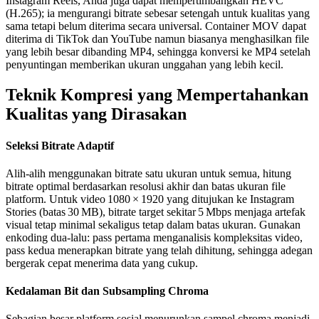
Instagram Reels, Anda juga dapat mempertimbangkan
HEVC
(H.265)
; ia mengurangi bitrate sebesar setengah untuk kualitas yang
sama tetapi belum diterima secara universal. Container
MOV
dapat
diterima di TikTok dan YouTube namun biasanya menghasilkan file
yang lebih besar dibanding MP4, sehingga konversi ke MP4 setelah
penyuntingan memberikan ukuran unggahan yang lebih kecil.
Teknik Kompresi yang Mempertahankan
Kualitas yang Dirasakan
Seleksi Bitrate Adaptif
Alih‑alih menggunakan bitrate satu ukuran untuk semua, hitung
bitrate optimal
berdasarkan resolusi akhir dan batas ukuran file
platform. Untuk video 1080 × 1920 yang ditujukan ke Instagram
Stories (batas 30 MB), bitrate target sekitar 5 Mbps menjaga artefak
visual tetap minimal sekaligus tetap dalam batas ukuran. Gunakan
enkoding dua‑lalu: pass pertama menganalisis kompleksitas video,
pass kedua menerapkan bitrate yang telah dihitung, sehingga adegan
bergerak cepat menerima data yang cukup.
Kedalaman Bit dan Subsampling Chroma
Sebagian besar platform sosial menurunkan sampel chroma menjadi