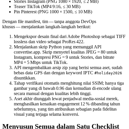
Stories Instagram (PNG 1080 × 1920, ≤ 2 MB)
Teaser TikTok (MP4 9:16, ≤ 30 MB)
Pin Pinterest (PNG 1000 × 1500, ≤ 10 MB)
Dengan file manifest, tim — tanpa anggota DevOps
khusus — menjalankan langkah‑langkah berikut:
Mengekspor desain final dari Adobe Photoshop sebagai TIFF
lossless dan video sebagai ProRes 422.
Menjalankan skrip Python yang memanggil API
convertise.app. Skrip menyetel kualitas JPEG = 80 untuk
Instagram, kompresi PNG = 9 untuk Stories, dan bitrate
MP4 = 5 Mbps untuk TikTok.
API mengembalikan arsip zip yang berisi semua aset, sudah
bebas data GPS dan dengan keyword IPTC
#holiday2026
disuntikkan.
Tahap verifikasi otomatis menghitung nilai SSIM; hanya tiga
gambar yang di bawah 0.96 dan kemudian di‑encode ulang
secara manual dengan kualitas lebih tinggi.
Aset akhir diunggah lewat penjadwal media‑sosial merek,
menghasilkan kenaikan engagement 12 % dibanding tahun
sebelumnya, yang tim atribusikan sebagian pada fidelitas
visual yang terjaga selama konversi.
Menyusun Semua dalam Satu Checklist