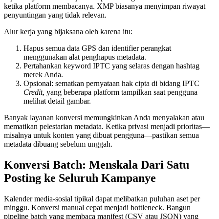
ketika platform membacanya.
XMP
biasanya menyimpan riwayat
penyuntingan yang tidak relevan.
Alur kerja yang bijaksana oleh karena itu:
Hapus semua data GPS dan identifier perangkat
menggunakan alat penghapus metadata.
Pertahankan keyword IPTC
yang selaras dengan hashtag
merek Anda.
Opsional: sematkan pernyataan hak cipta
di bidang IPTC
Credit
, yang beberapa platform tampilkan saat pengguna
melihat detail gambar.
Banyak layanan konversi memungkinkan Anda menyalakan atau
mematikan pelestarian metadata. Ketika privasi menjadi prioritas—
misalnya untuk konten yang dibuat pengguna—pastikan semua
metadata dibuang sebelum unggah.
Konversi Batch: Menskala Dari Satu
Posting ke Seluruh Kampanye
Kalender media‑sosial tipikal dapat melibatkan puluhan aset per
minggu. Konversi manual cepat menjadi bottleneck. Bangun
pipeline batch
yang membaca manifest (CSV atau JSON) yang