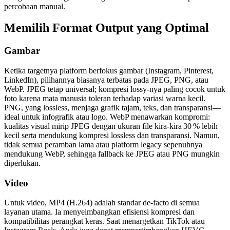
percobaan manual.
Memilih Format Output yang Optimal
Gambar
Ketika targetnya platform berfokus gambar (Instagram, Pinterest,
LinkedIn), pilihannya biasanya terbatas pada
JPEG
,
PNG
, atau
WebP
. JPEG tetap universal; kompresi lossy‑nya paling cocok untuk
foto karena mata manusia toleran terhadap variasi warna kecil.
PNG, yang lossless, menjaga grafik tajam, teks, dan transparansi—
ideal untuk infografik atau logo. WebP menawarkan kompromi:
kualitas visual mirip JPEG dengan ukuran file kira‑kira 30 % lebih
kecil serta mendukung kompresi lossless dan transparansi. Namun,
tidak semua peramban lama atau platform legacy sepenuhnya
mendukung WebP, sehingga fallback ke JPEG atau PNG mungkin
diperlukan.
Video
Untuk video,
MP4 (H.264)
adalah standar de‑facto di semua
layanan utama. Ia menyeimbangkan efisiensi kompresi dan
kompatibilitas perangkat keras. Saat menargetkan TikTok atau