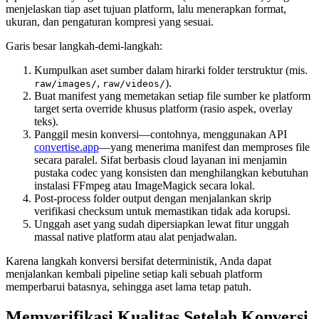
menjelaskan tiap aset tujuan platform, lalu menerapkan format,
ukuran, dan pengaturan kompresi yang sesuai.
Garis besar langkah‑demi‑langkah
:
Kumpulkan aset sumber
dalam hirarki folder terstruktur (mis.
,
).
raw/images/
raw/videos/
Buat manifest
yang memetakan setiap file sumber ke platform
target serta override khusus platform (rasio aspek, overlay
teks).
Panggil mesin konversi
—contohnya, menggunakan API
convertise.app
—yang menerima manifest dan memproses file
secara paralel. Sifat berbasis cloud layanan ini menjamin
pustaka codec yang konsisten dan menghilangkan kebutuhan
instalasi FFmpeg atau ImageMagick secara lokal.
Post‑process
folder output dengan menjalankan skrip
verifikasi checksum untuk memastikan tidak ada korupsi.
Unggah
aset yang sudah dipersiapkan lewat fitur unggah
massal native platform atau alat penjadwalan.
Karena langkah konversi bersifat deterministik, Anda dapat
menjalankan kembali pipeline setiap kali sebuah platform
memperbarui batasnya, sehingga aset lama tetap patuh.
Memverifikasi Kualitas Setelah Konversi