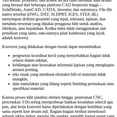
Tim teknik, produsen, dan arsitek secara rutin menukar data desain
yang berasal dari beberapa platform CAD berpresisi tinggi—
SolidWorks, AutoCAD, CATIA, Inventor, dan sejenisnya. File‑file
native tersebut (DWG, DXF, SLDPRT, IGES, STEP, dll.)
menyimpan definisi geometri yang tepat, toleransi, lapisan, dan
metadata tersemat yang dipakai pengguna hilir untuk analisis,
fabrikasi, atau kepatuhan. Ketika mitra tidak menggunakan alat
penulisan yang sama, satu‑satunya jalan kolaborasi yang layak
adalah konversi.
Konversi yang dilakukan dengan buruk dapat menimbulkan
pergeseran koordinat kecil yang menyebabkan bagian tidak
selaras dalam rakitan,
kehilangan atau kerusakan informasi lapisan yang menghapus
anotasi penting,
teks rusak yang membuat ekstraksi bill‑of‑materials tidak
mungkin,
data manufaktur yang hilang seperti finishing permukaan atau
spesifikasi material.
Karena proses hilir (analisis elemen hingga, pemesinan CNC,
pencetakan 3‑D) sering memperbesar bahkan kesalahan sekecil apa
pun, alur kerja konversi harus diperlakukan dengan ketelitian yang
sama seperti fase desain asli. Bagian‑bagian berikut menelusuri
seluruh siklus hidup: menilai file sumber, memilih format target yang