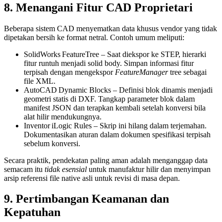
8. Menangani Fitur CAD Proprietari
Beberapa sistem CAD menyematkan data khusus vendor yang tidak
dipetakan bersih ke format netral. Contoh umum meliputi:
SolidWorks FeatureTree
– Saat diekspor ke STEP, hierarki
fitur runtuh menjadi solid body. Simpan informasi fitur
terpisah dengan mengekspor
FeatureManager
tree sebagai
file XML.
AutoCAD Dynamic Blocks
– Definisi blok dinamis menjadi
geometri statis di DXF. Tangkap parameter blok dalam
manifest JSON dan terapkan kembali setelah konversi bila
alat hilir mendukungnya.
Inventor iLogic Rules
– Skrip ini hilang dalam terjemahan.
Dokumentasikan aturan dalam dokumen spesifikasi terpisah
sebelum konversi.
Secara praktik, pendekatan paling aman adalah menganggap data
semacam itu
tidak esensial
untuk manufaktur hilir dan menyimpan
arsip referensi file native asli untuk revisi di masa depan.
9. Pertimbangan Keamanan dan
Kepatuhan