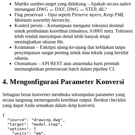
Matriks sumber‑target yang didukung
– Apakah secara native
menangani DWG ↔ DXF, DWG ↔ STEP, dll.?
Flag preservasi
– Opsi seperti
Preserve layers
,
Keep PMI
,
Maintain assembly hierarchy
.
Kontrol presisi
– Kemampuan mengatur toleransi desimal
untuk pembulatan koordinat (misalnya, 0.0001 mm). Toleransi
lebih rendah menyimpan detail lebih banyak tetapi
meningkatkan ukuran file.
Keamanan
– Enkripsi ujung‑ke‑ujung dan kebijakan tanpa
penyimpanan sangat penting untuk data teknik yang bersifat
rahasia.
Otomatisasi
– API REST atau antarmuka baris perintah
memungkinkan pemrosesan batch dalam pipeline CI.
4. Mengonfigurasi Parameter Konversi
Sebagian besar konverter membuka sekumpulan parameter yang
secara langsung memengaruhi ketelitian output. Berikut checklist
yang dapat Anda sematkan dalam skrip konversi.
{

  "source": "drawing.dwg",

  "target": "model.step",

  "options": {

    "units": "mm",
