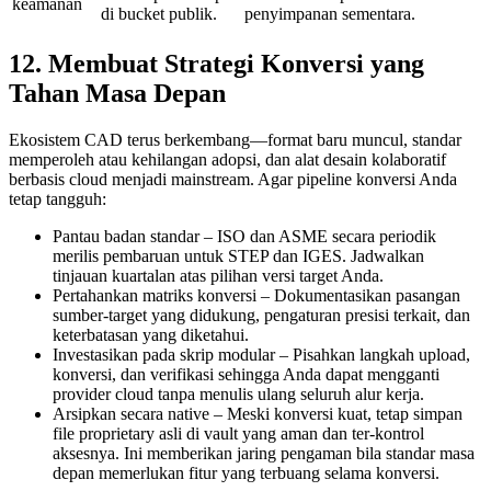
keamanan
di bucket publik.
penyimpanan sementara.
12. Membuat Strategi Konversi yang
Tahan Masa Depan
Ekosistem CAD terus berkembang—format baru muncul, standar
memperoleh atau kehilangan adopsi, dan alat desain kolaboratif
berbasis cloud menjadi mainstream. Agar pipeline konversi Anda
tetap tangguh:
Pantau badan standar
– ISO dan ASME secara periodik
merilis pembaruan untuk STEP dan IGES. Jadwalkan
tinjauan kuartalan atas pilihan versi target Anda.
Pertahankan matriks konversi
– Dokumentasikan pasangan
sumber‑target yang didukung, pengaturan presisi terkait, dan
keterbatasan yang diketahui.
Investasikan pada skrip modular
– Pisahkan langkah upload,
konversi, dan verifikasi sehingga Anda dapat mengganti
provider cloud tanpa menulis ulang seluruh alur kerja.
Arsipkan secara native
– Meski konversi kuat, tetap simpan
file proprietary asli di vault yang aman dan ter‑kontrol
aksesnya. Ini memberikan jaring pengaman bila standar masa
depan memerlukan fitur yang terbuang selama konversi.