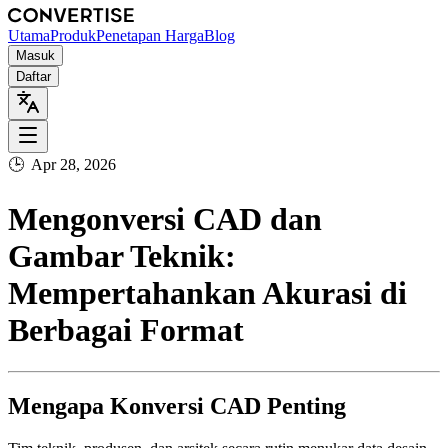
Utama
Produk
Penetapan Harga
Blog
Masuk
Daftar
🕒
Apr 28, 2026
Mengonversi CAD dan
Gambar Teknik:
Mempertahankan Akurasi di
Berbagai Format
Mengapa Konversi CAD Penting