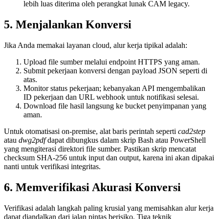
lebih luas diterima oleh perangkat lunak CAM legacy.
5. Menjalankan Konversi
Jika Anda memakai layanan cloud, alur kerja tipikal adalah:
Upload
file sumber melalui endpoint HTTPS yang aman.
Submit
pekerjaan konversi dengan payload JSON seperti di
atas.
Monitor
status pekerjaan; kebanyakan API mengembalikan
ID pekerjaan dan URL webhook untuk notifikasi selesai.
Download
file hasil langsung ke bucket penyimpanan yang
aman.
Untuk otomatisasi on‑premise, alat baris perintah seperti
cad2step
atau
dwg2pdf
dapat dibungkus dalam skrip Bash atau PowerShell
yang mengiterasi direktori file sumber. Pastikan skrip mencatat
checksum SHA‑256 untuk input dan output, karena ini akan dipakai
nanti untuk verifikasi integritas.
6. Memverifikasi Akurasi Konversi
Verifikasi adalah langkah paling krusial yang memisahkan alur kerja
dapat diandalkan dari jalan pintas berisiko. Tiga teknik