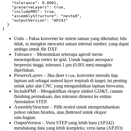
    "tolerance": 0.0001,

    "preserveLayers": true,

    "includePMI": true,

    "assemblyStructure": "nested",

    "outputVersion": "AP242"

  }

Units
– Paksa konverter ke sistem satuan yang diketahui; bila
tidak, ia mungkin mewarisi satuan internal sumber, yang dapat
ambigu untuk file DXF.
Tolerance
– Menentukan seberapa agresif mesin
menempelkan vertex ke grid. Untuk bagian aerospace
berpresisi tinggi, toleransi 1 µm (0.001 mm) mungkin
diperlukan.
PreserveLayers
– Jika diset
, konverter menulis tiap
true
lapisan asli sebagai
named layer
terpisah di target; ini penting
untuk jalur alat CNC yang mengandalkan lapisan berwarna.
IncludePMI
– Mengaktifkan ekspor simbol GD&T, catatan
finishing permukaan, dan toleransi dimensi ke entitas
Annotation
STEP.
AssemblyStructure
– Pilih
nested
untuk mempertahankan
pohon rakitan hirarkis, atau
flattened
untuk ekspor
satu‑bagian.
OutputVersion
– Versi STEP yang lebih baru (AP242)
mendukung data yang lebih kompleks; versi lama (AP203)