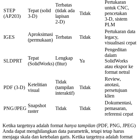
Pertukaran
Terbatas
untuk CNC,
STEP
Tepat (solid
(tidak ada
Tidak
pencetakan
(AP203)
3‑D)
lapisan
3‑D, sistem
2‑D)
PLM
Pertukaran data
Aproksimasi
IGES
Terbatas
Tidak
legacy,
(permukaan)
visualisasi cepat
Pengeditan
dalam
Tepat
Lengkap
SLDPRT
Ya
SolidWorks
(SolidWorks)
(fitur)
atau ekspor ke
format netral
Review,
Tidak
Ketelitian
anotasi,
PDF (3‑D)
(tampilan
Tidak
visual
persetujuan
interaktif)
klien
Dokumentasi,
Snapshot
PNG/JPEG
Tidak
Tidak
pemasaran,
raster
referensi cepat
Ketika targetnya adalah format
hanya tampilan
(PDF, PNG, JPEG)
Anda dapat menghilangkan data parametrik, tetapi tetap harus
menjaga skala dan ketebalan garis. Ketika targetnya adalah format