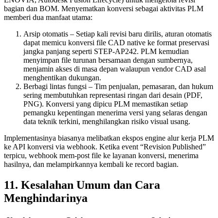
bagian dan BOM. Menyematkan konversi sebagai aktivitas PLM
memberi dua manfaat utama:
Arsip otomatis
– Setiap kali revisi baru dirilis, aturan otomatis
dapat memicu konversi file CAD native ke format preservasi
jangka panjang seperti STEP‑AP242. PLM kemudian
menyimpan file turunan bersamaan dengan sumbernya,
menjamin akses di masa depan walaupun vendor CAD asal
menghentikan dukungan.
Berbagi lintas fungsi
– Tim penjualan, pemasaran, dan hukum
sering membutuhkan representasi ringan dari desain (PDF,
PNG). Konversi yang dipicu PLM memastikan setiap
pemangku kepentingan menerima versi yang selaras dengan
data teknik terkini, menghilangkan risiko visual usang.
Implementasinya biasanya melibatkan ekspos engine alur kerja PLM
ke API konversi via webhook. Ketika event “Revision Published”
terpicu, webhook mem-post file ke layanan konversi, menerima
hasilnya, dan melampirkannya kembali ke record bagian.
11. Kesalahan Umum dan Cara
Menghindarinya