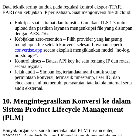
Data teknik sering tunduk pada regulasi kontrol ekspor (ITAR,
EAR) dan kebijakan IP perusahaan. Saat mengonversi file di cloud:
Enkripsi saat istirahat dan transit
– Gunakan TLS 1.3 untuk
upload dan pastikan layanan mengenkripsi file yang disimpan
dengan AES‑256.
Kebijakan zero‑retention
– Pilih provider yang langsung
menghapus file setelah konversi selesai. Layanan seperti
convertise.app
secara eksplisit mengiklankan model “no‑log,
no‑storage”.
Kontrol akses
– Batasi API key ke satu rentang IP dan rotasi
secara regular.
Jejak audit
– Simpan log tertandatangani untuk setiap
permintaan konversi, termasuk timestamp, user ID, dan
checksum. Ini memenuhi persyaratan tata kelola internal serta
audit eksternal.
10. Mengintegrasikan Konversi ke dalam
Sistem Product Lifecycle Management
(PLM)
Banyak organisasi sudah memakai alat PLM (Teamcenter,
ENOVIA, Autodesk Fusion Lifecycle) untuk mengelola revisi