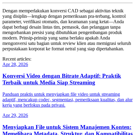
Dengan memperlakukan konversi CAD sebagai aktivitas teknik
yang disiplin—lengkap dengan pemeriksaan pra‑terbang, kontrol
parameter, verifikasi otomatis, dan keamanan yang ketat—Anda
dapat berbagi desain lintas tim, pemasok, dan pelanggan tanpa
mengorbankan presisi yang dibutuhkan pengembangan produk
modern. Prinsip‑prinsip yang sama berlaku apakah Anda
mengonversi satu bagian untuk review klien atau memigrasi seluruh
perpustakaan korporat ke format netral yang siap dipertahankan.
Recent articles:
Apr 28, 2026
Konversi Video dengan Bitrate Adaptif: Praktik
Terbaik untuk Media Siap Streaming
Panduan praktis untuk menyiapkan file video untuk streaming
adaptif, mencakup codec, segmentasi, pemeriksaan kualitas, dan alur
kerja yang berfokus pada privasi.
Apr 29, 2026
Menyiapkan File untuk Sistem Manajemen Konten:
Memelihara Metadata, Struktur, dan Kompatibilitas