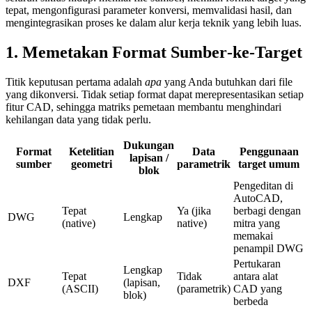
tepat, mengonfigurasi parameter konversi, memvalidasi hasil, dan
mengintegrasikan proses ke dalam alur kerja teknik yang lebih luas.
1. Memetakan Format Sumber‑ke‑Target
Titik keputusan pertama adalah
apa
yang Anda butuhkan dari file
yang dikonversi. Tidak setiap format dapat merepresentasikan setiap
fitur CAD, sehingga matriks pemetaan membantu menghindari
kehilangan data yang tidak perlu.
Dukungan
Format
Ketelitian
Data
Penggunaan
lapisan /
sumber
geometri
parametrik
target umum
blok
Pengeditan di
AutoCAD,
Tepat
Ya (jika
berbagi dengan
DWG
Lengkap
(native)
native)
mitra yang
memakai
penampil DWG
Pertukaran
Lengkap
Tepat
Tidak
antara alat
DXF
(lapisan,
(ASCII)
(parametrik)
CAD yang
blok)
berbeda