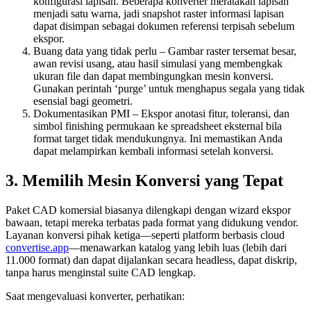
konfigurasi lapisan. Beberapa konverter meratakan lapisan
menjadi satu warna, jadi snapshot raster informasi lapisan
dapat disimpan sebagai dokumen referensi terpisah sebelum
ekspor.
Buang data yang tidak perlu
– Gambar raster tersemat besar,
awan revisi usang, atau hasil simulasi yang membengkak
ukuran file dan dapat membingungkan mesin konversi.
Gunakan perintah ‘purge’ untuk menghapus segala yang tidak
esensial bagi geometri.
Dokumentasikan PMI
– Ekspor anotasi fitur, toleransi, dan
simbol finishing permukaan ke spreadsheet eksternal bila
format target tidak mendukungnya. Ini memastikan Anda
dapat melampirkan kembali informasi setelah konversi.
3. Memilih Mesin Konversi yang Tepat
Paket CAD komersial biasanya dilengkapi dengan wizard ekspor
bawaan, tetapi mereka terbatas pada format yang didukung vendor.
Layanan konversi pihak ketiga—seperti platform berbasis cloud
convertise.app
—menawarkan katalog yang lebih luas (lebih dari
11.000 format) dan dapat dijalankan secara headless, dapat diskrip,
tanpa harus menginstal suite CAD lengkap.
Saat mengevaluasi konverter, perhatikan: