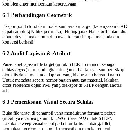
komplementer memberikan kepercayaan:
6.1 Perbandingan Geometrik
Ekspor point cloud dari model sumber dan target (kebanyakan CAD
dapat sampling N titik per muka). Hitung jarak Hausdorff antara dua
cloud; deviasi maksimum di bawah toleransi target menandakan
konversi berhasil.
6.2 Audit Lapisan & Atribut
Parse tabel lapisan file target (untuk STEP, ini muncul sebagai
entitas
Layer
) dan bandingkan dengan daftar lapisan sumber. Skrip
otomatis dapat menandai lapisan yang hilang atau berganti nama.
Untuk metadata seperti nomor bagian atau tag material, lakukan
cross‑reference objek PMI yang diekspor di STEP dengan anotasi
asli.
6.3 Pemeriksaan Visual Secara Sekilas
Buka file target di penampil yang mendukung format tersebut
(misalnya
eDrawings
untuk DWG,
FreeCAD
untuk STEP).
Lakukan sweep visual cepat pada fitur kritis—lubang, fillet,
permukaan pertemuan—untuk memastikan mereka muncul