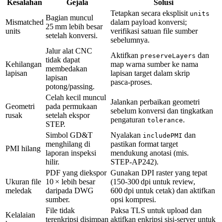
Kesalahan
Gejala
Solusi
Tetapkan secara eksplisit
units
Bagian muncul
Mismatched
dalam payload konversi;
25 mm lebih besar
units
verifikasi satuan file sumber
setelah konversi.
sebelumnya.
Jalur alat CNC
Aktifkan
dan
preserveLayers
tidak dapat
Kehilangan
map warna sumber ke nama
membedakan
lapisan
lapisan target dalam skrip
lapisan
pasca‑proses.
potong/passing.
Celah kecil muncul
Jalankan perbaikan geometri
Geometri
pada permukaan
sebelum konversi dan tingkatkan
rusak
setelah ekspor
pengaturan
.
tolerance
STEP.
Simbol GD&T
Nyalakan
dan
includePMI
menghilang di
pastikan format target
PMI hilang
laporan inspeksi
mendukung anotasi (mis.
hilir.
STEP‑AP242).
PDF yang diekspor
Gunakan DPI raster yang tepat
Ukuran file
10 × lebih besar
(150‑300 dpi untuk review,
meledak
daripada DWG
600 dpi untuk cetak) dan aktifkan
sumber.
opsi kompresi.
File tidak
Paksa TLS untuk upload dan
Kelalaian
terenkripsi disimpan
aktifkan enkripsi sisi‑server untuk