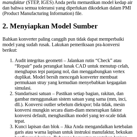
manufaktur
(STEP, IGES) Anda perlu memastikan model kedap air
dan bahwa semua toleransi yang diperlukan dikodekan dalam PMI
(Product Manufacturing Information) file.
2. Menyiapkan Model Sumber
Bahkan konverter paling canggih pun tidak dapat memperbaiki
model yang sudah rusak. Lakukan pemeriksaan pra‑konversi
berikut:
Audit integritas geometri
– Jalankan rutin “Check” atau
“Repair” pada perangkat lunak CAD untuk menutup celah,
menghapus tepi panjang nol, dan menggabungkan vertex
duplikat. Model bersih mencegah konverter membuat
permukaan stray yang kemudian menyebabkan kegagalan
simulasi.
Standarisasi satuan
– Pastikan setiap bagian, rakitan, dan
gambar menggunakan sistem satuan yang sama (mm, inci,
dll.). Konversi outlier sebelum diekspor; bila tidak, mesin
konversi mungkin secara diam‑diam menerapkan faktor
konversi default, menghasilkan model yang ter‑scale tidak
tepat.
Kunci lapisan dan blok
– Jika Anda mengandalkan ketebalan
garis atau warna lapisan untuk instruksi manufaktur, bekukan