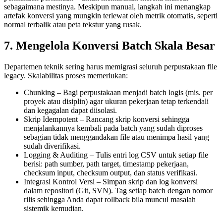
sebagaimana mestinya. Meskipun manual, langkah ini menangkap
artefak konversi yang mungkin terlewat oleh metrik otomatis, seperti
normal terbalik atau peta tekstur yang rusak.
7. Mengelola Konversi Batch Skala Besar
Departemen teknik sering harus memigrasi seluruh perpustakaan file
legacy. Skalabilitas proses memerlukan:
Chunking
– Bagi perpustakaan menjadi batch logis (mis. per
proyek atau disiplin) agar ukuran pekerjaan tetap terkendali
dan kegagalan dapat diisolasi.
Skrip Idempotent
– Rancang skrip konversi sehingga
menjalankannya kembali pada batch yang sudah diproses
sebagian tidak menggandakan file atau menimpa hasil yang
sudah diverifikasi.
Logging & Auditing
– Tulis entri log CSV untuk setiap file
berisi: path sumber, path target, timestamp pekerjaan,
checksum input, checksum output, dan status verifikasi.
Integrasi Kontrol Versi
– Simpan skrip dan log konversi
dalam repositori (Git, SVN). Tag setiap batch dengan nomor
rilis sehingga Anda dapat rollback bila muncul masalah
sistemik kemudian.