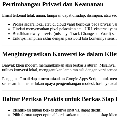
Pertimbangan Privasi dan Keamanan
Email terkenal tidak aman; lampiran dapat disadap, disimpan, atau se
Proses secara lokal atau di cloud yang berfokus pada privasi
yan
Hindari menyematkan pixel pelacakan atau URL eksternal
yang
Bersihkan riwayat revisi
(misalnya Track Changes di Word) se
Enkripsi lampiran akhir
dengan password bila kontennya sensiti
Mengintegrasikan Konversi ke dalam Klie
Banyak klien modern memungkinkan aksi berbasis aturan. Misalnya, 
utilitas konversi lokal, menggantikan lampiran asli dengan versi tero
Pengguna Gmail dapat memanfaatkan Google Apps Script untuk mem
semacam ini memerlukan upaya pengembangan modest, hasilnya adalah
Daftar Periksa Praktis untuk Berkas Siap
Identifikasi tujuan berkas
(hanya lihat vs. dapat diedit).
Pilih format target optimal
berdasarkan tujuan dan lanskap klien