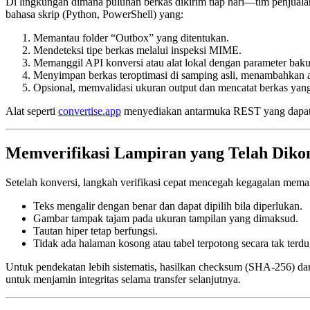
Di lingkungan dimana puluhan berkas dikirim tiap hari—tim penjual
bahasa skrip (Python, PowerShell) yang:
Memantau folder “Outbox” yang ditentukan.
Mendeteksi tipe berkas melalui inspeksi MIME.
Memanggil API konversi atau alat lokal dengan parameter baku
Menyimpan berkas teroptimasi di samping asli, menambahkan a
Opsional, memvalidasi ukuran output dan mencatat berkas yang
Alat seperti
convertise.app
menyediakan antarmuka REST yang dapat men
Memverifikasi Lampiran yang Telah Diko
Setelah konversi, langkah verifikasi cepat mencegah kegagalan me
Teks mengalir dengan benar dan dapat dipilih bila diperlukan.
Gambar tampak tajam pada ukuran tampilan yang dimaksud.
Tautan hiper tetap berfungsi.
Tidak ada halaman kosong atau tabel terpotong secara tak terdu
Untuk pendekatan lebih sistematis, hasilkan checksum (SHA‑256) da
untuk menjamin integritas selama transfer selanjutnya.