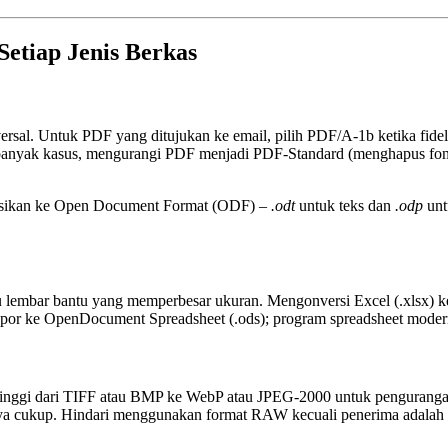
etiap Jenis Berkas
ersal. Untuk PDF yang ditujukan ke email, pilih
PDF/A‑1b
ketika fide
banyak kasus, mengurangi PDF menjadi
PDF‑Standard
(menghapus font
sikan ke
Open Document Format (ODF)
–
.odt
untuk teks dan
.odp
unt
tau lembar bantu yang memperbesar ukuran. Mengonversi
Excel (.xlsx)
k
spor ke
OpenDocument Spreadsheet (.ods)
; program spreadsheet mode
inggi dari
TIFF
atau
BMP
ke
WebP
atau
JPEG‑2000
untuk pengurangan 
anya cukup. Hindari menggunakan format
RAW
kecuali penerima adalah