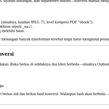
an, layanan dukungan, atau departemen hukum—konversi manual menjad
 (misalnya, kualitas JPEG 75, level kompresi PDF “ebook”).
khiran seperti
.
_mail
 melebihi batas.
angani banyak transformasi tersebut tanpa harus menginstal perangka
nversi
malukan. Buka berkas di setidaknya dua klien berbeda—misalnya Out
ga.
ri berkas asli dan berkas hasil konversi. Walaupun hash akan berbe