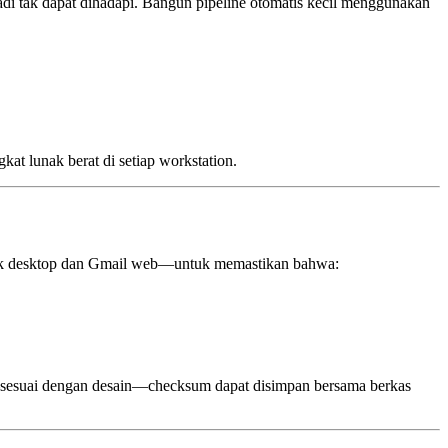
i tak dapat dihadapi. Bangun pipeline otomatis kecil menggunakan
t lunak berat di setiap workstation.
look desktop dan Gmail web—untuk memastikan bahwa:
da—sesuai dengan desain—checksum dapat disimpan bersama berkas