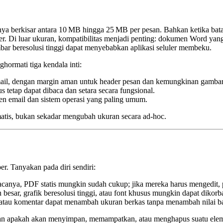
nya berkisar antara 10 MB hingga 25 MB per pesan. Bahkan ketika bata
. Di luar ukuran, kompatibilitas menjadi penting: dokumen Word yang d
mbar beresolusi tinggi dapat menyebabkan aplikasi seluler membeku.
hormati tiga kendala inti:
 mail, dengan margin aman untuk header pesan dan kemungkinan gambar 
 tetap dapat dibaca dan setara secara fungsional.
ien email dan sistem operasi yang paling umum.
tis, bukan sekadar mengubah ukuran secara ad‑hoc.
er. Tanyakan pada diri sendiri:
anya, PDF statis mungkin sudah cukup; jika mereka harus mengedit, pe
besar, grafik beresolusi tinggi, atau font khusus mungkin dapat diko
, atau komentar dapat menambah ukuran berkas tanpa menambah nilai b
an apakah akan menyimpan, memampatkan, atau menghapus suatu elem