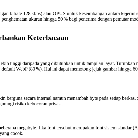
gan bitrate 128 kbps) atau
OPUS
untuk keseimbangan antara kejernih
penghematan ukuran hingga 50 % bagi penerima dengan pemutar mod
rbankan Keterbacaan
ih tinggi daripada yang dibutuhkan untuk tampilan layar. Turunkan r
as default WebP (80 %). Hal ini dapat memotong jejak gambar hingga 6
berguna secara internal namun menambah byte pada setiap berkas. S
urangi risiko kebocoran privasi.
berapa megabyte. Jika font tersebut merupakan font sistem standar 
 yang cocok.