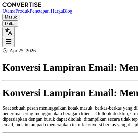
Utama
Produk
Penetapan Harga
Blog
Masuk
Daftar
🕒
Apr 25, 2026
Konversi Lampiran Email: Me
Konversi Lampiran Email: Me
Saat sebuah pesan meninggalkan kotak masuk, berkas‑berkas yang dil
penerima sering menggunakan beragam klien—Outlook desktop, Gmail 
dipersiapkan dengan buruk dapat ditolak, ditampilkan secara tidak te
email, melainkan pada menerapkan teknik konversi berkas yang disi