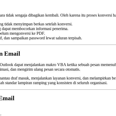
cara tidak sengaja dibagikan kembali. Oleh karena itu proses konversi 
g tidak menyimpan berkas setelah konversi.
 dapat membocorkan informasi penerima.
belum mengonversi ke PDF.
f, dan sampaikan password lewat saluran terpisah.
n Email
Outlook dapat menjalankan makro VBA ketika sebuah pesan memenuhi k
ptimasi, dan mengirim ulang pesan secara otomatis.
antau draf masuk, menjalankan layanan konversi, dan melampirkan b
 standar lampiran ramping yang konsisten di seluruh organisasi.
 Email
.