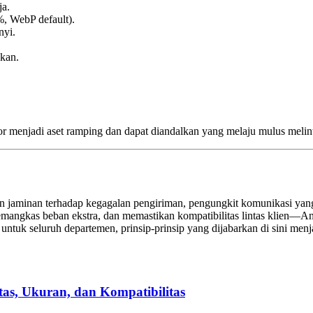
ja.
, WebP default).
nyi.
ukan.
r menjadi aset ramping dan dapat diandalkan yang melaju mulus melin
n jaminan terhadap kegagalan pengiriman, pengungkit komunikasi yang 
memangkas beban ekstra, dan memastikan kompatibilitas lintas klien—An
tuk seluruh departemen, prinsip‑prinsip yang dijabarkan di sini menj
as, Ukuran, dan Kompatibilitas