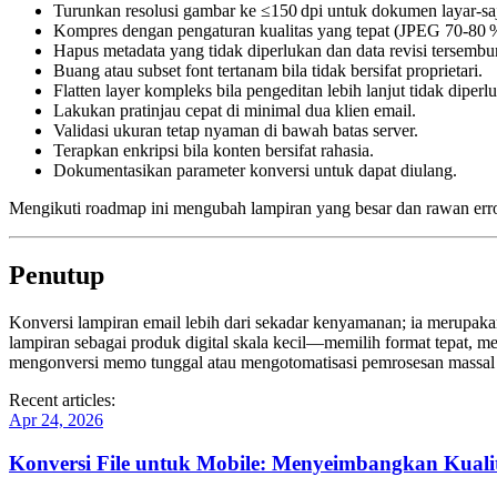
Turunkan resolusi gambar
ke ≤150 dpi untuk dokumen layar‑sa
Kompres dengan pengaturan kualitas yang tepat
(JPEG 70‑80 %
Hapus metadata yang tidak diperlukan
dan data revisi tersembu
Buang atau subset font tertanam
bila tidak bersifat proprietari.
Flatten layer kompleks
bila pengeditan lebih lanjut tidak diperl
Lakukan pratinjau cepat
di minimal dua klien email.
Validasi ukuran
tetap nyaman di bawah batas server.
Terapkan enkripsi
bila konten bersifat rahasia.
Dokumentasikan parameter konversi
untuk dapat diulang.
Mengikuti roadmap ini mengubah lampiran yang besar dan rawan erro
Penutup
Konversi lampiran email lebih dari sekadar kenyamanan; ia merupaka
lampiran sebagai produk digital skala kecil—memilih format tepat, 
mengonversi memo tunggal atau mengotomatisasi pemrosesan massal un
Recent articles:
Apr 24, 2026
Konversi File untuk Mobile: Menyeimbangkan Kualit