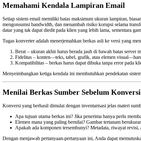
Memahami Kendala Lampiran Email
Setiap sistem email memiliki batas maksimum ukuran lampiran, biasa
mengonsumsi bandwidth, dan menambah risiko korupsi selama transfer
datar yang tak dapat diedit pada klien yang lebih lama, sementara ga
Tugas konverter adalah menerjemahkan berkas asli ke versi yang meng
Berat
– ukuran akhir harus berada jauh di bawah batas server
Fidelitas
– konten—teks, tabel, grafik, atau elemen visual—harus
Kompatibilitas
– berkas harus dapat dibuka tanpa error pada kl
Menyeimbangkan ketiga kendala ini membutuhkan pendekatan sistema
Menilai Berkas Sumber Sebelum Konversi
Konversi yang berhasil dimulai dengan inventarisasi jelas materi sumb
Apa tujuan utama berkas ini?
Jika penerima hanya perlu membac
Elemen mana yang paling bernilai?
Gambar tertanam berukuran 
Apakah ada komponen tersembunyi?
Metadata, riwayat revisi
Dengan menjawab pertanyaan‑pertanyaan ini, Anda dapat memutusk