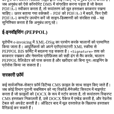
जब अनुबंध को ऐसे कॉरपोरेट DMS में संग्रहित करना पड़ता है जो केवल
PDF/A‑1 स्वीकार करता है, तो रूपांतरण को मूल हस्ताक्षर बरकरार रखना
चाहिए। ऊपर बताया गया वर्कफ़्लो – PDF को PDF/A‑3 में बदलें, फिर ऐसी
PDF/A‑1 कन्वर्टर उपयोग करें जो साइन‑डिक्शनरी को संरक्षित रखे – यह
सुनिश्चित करता है कि अनुबंध लागू रहे।
ई‑इनवॉइसिंग (PEPPOL)
यूरोपीय e‑invoicing में XML‑DSig का प्रयोग करके चालानों को प्रमाणित
किया जाता है। आपूर्तिकर्ता को अपने प्रॉप्रायटररी XML स्कीमा से
PEPPOL BIS फ़ॉर्मेट में बदलना पड़ सकता है।
तत्व को
<Signature>
बरकरार रखकर और नेमस्पेस प्रीफ़िक्स को सही ढंग से मैप करके, चालान
PEPPOL वैलिडेटर को पास करता है और खरीदार को बिना पुनः‑साइनिंग के
प्रोसेस किया जा सकता है।
सरकारी फ़ॉर्म
कई सार्वजनिक‑सेक्टर फ़ॉर्म डिटैच्ड CMS फ़ाइल के साथ साइन किए जाते हैं।
जब कोई विभाग पुरानी सबमिशन को नए रिकॉर्ड‑मैनेजमेंट सिस्टम में माइग्रेट
करता है जो फ़ाइलों को DOCX के रूप में स्टोर करता है, तो रूपांतरण स्क्रिप्ट
CMS हस्ताक्षर निकालती है, उसे DOCX पैकेज में एम्बेड करती है, और रेफ़रेंस
टेबल को अपडेट करती है। ऑडिटर बाद में मूल दस्तावेज़ के खिलाफ हस्ताक्षर
वैरिफ़ाई कर सकते हैं।