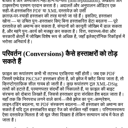
बाँधता है और अस्वीकार‑नहीं‑होने‑योग्यता (non‑repudiation), अखंडता और
टाइमस्टैम्प प्रमाण प्रदान करता है। अदालतें और अनुपालन ऑडिटर एक
सही‑से‑हस्ताक्षरित PDF या XML दस्तावेज़ को उसी
क़ाग़ज़‑पर‑स्याही हस्ताक्षर की तरह मानते जा रहे हैं। इसलिए, हस्ताक्षर
खोना — या उचित पुनः‑हस्ताक्षर किए बिना हस्ताक्षरित डेटा बदलना — पूरे
दस्तावेज़ को अमान्य कर सकता है, संगठनों को कानूनी जोखिम में डाल सकता
है, और महंगे पुनः‑कार्य को मजबूर कर सकता है। वित्त, स्वास्थ्य‑सेवा और
सरकारी क्षेत्रों में जोखिम विशेष रूप से अधिक है, जहाँ इलेक्ट्रॉनिक रिकॉर्ड्स में
भरोसा अनिवार्य है।
परिवर्तन (Conversions) कैसे हस्ताक्षरों को तोड़
सकते हैं
फ़ाइल का रूपांतरण कभी भी तटस्थ प्रक्रिया नहीं होती। जब एक PDF
जिसमें एम्बेडेड PKCS#7 हस्ताक्षर होता है, को इमेज में फ़्लैट किया जाता है, तो
क्रिप्टोग्राफ़िक सील गायब हो जाती है। कुछ रूपांतरण टूल XML‑DSig
तत्वों को हटाते हैं, प्रमाणपत्र संदर्भों को निकालते हैं, या फ़ाइल की बाइट
संरचना को दोबारा लिखते हैं, जिससे हस्ताक्षर द्वारा संरक्षित हैश बदल जाता है।
यहाँ तक कि निरपराध लगने वाले कार्य—जैसे इमेज का पुनः‑कम्प्रेशन,
लाइन‑एंडिंग बदलना, या PDF संस्करण बदलना—भी हस्ताक्षर को अमान्य कर
सकते हैं यदि टूल हस्ताक्षरित बाइट रेंज को संरक्षित नहीं रखता। परिणामस्वरूप
ऐसा दस्तावेज़ मिलता है जो मूल जैसा दिखता है लेकिन सत्यापन जांच में फेल हो
जाता है।