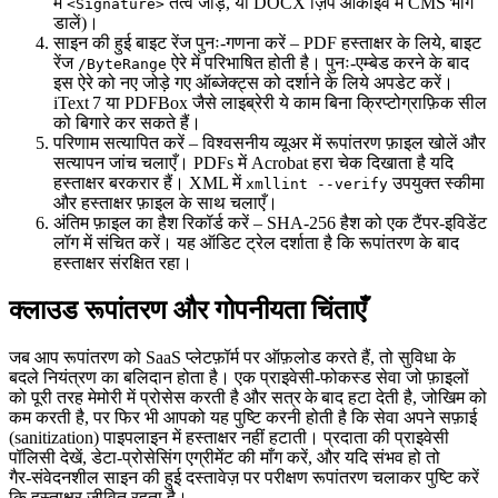
में
तत्व जोड़ें, या DOCX ज़िप आर्काइव में CMS भाग
<Signature>
डालें)।
साइन की हुई बाइट रेंज पुनः‑गणना करें
– PDF हस्ताक्षर के लिये, बाइट
रेंज
ऐरे में परिभाषित होती है। पुनः‑एम्बेड करने के बाद
/ByteRange
इस ऐरे को नए जोड़े गए ऑब्जेक्ट्स को दर्शाने के लिये अपडेट करें।
iText 7 या PDFBox जैसे लाइब्रेरी ये काम बिना क्रिप्टोग्राफ़िक सील
को बिगारे कर सकते हैं।
परिणाम सत्यापित करें
– विश्वसनीय व्यूअर में रूपांतरण फ़ाइल खोलें और
सत्यापन जांच चलाएँ। PDFs में Acrobat हरा चेक दिखाता है यदि
हस्ताक्षर बरकरार हैं। XML में
उपयुक्त स्कीमा
xmllint --verify
और हस्ताक्षर फ़ाइल के साथ चलाएँ।
अंतिम फ़ाइल का हैश रिकॉर्ड करें
– SHA‑256 हैश को एक टैंपर‑इविडेंट
लॉग में संचित करें। यह ऑडिट ट्रेल दर्शाता है कि रूपांतरण के बाद
हस्ताक्षर संरक्षित रहा।
क्लाउड रूपांतरण और गोपनीयता चिंताएँ
जब आप रूपांतरण को SaaS प्लेटफ़ॉर्म पर ऑफ़लोड करते हैं, तो सुविधा के
बदले नियंत्रण का बलिदान होता है। एक प्राइवेसी‑फोकस्ड सेवा जो फ़ाइलों
को पूरी तरह मेमोरी में प्रोसेस करती है और सत्र के बाद हटा देती है, जोखिम को
कम करती है, पर फिर भी आपको यह पुष्टि करनी होती है कि सेवा अपने सफ़ाई
(sanitization) पाइपलाइन में हस्ताक्षर नहीं हटाती। प्रदाता की प्राइवेसी
पॉलिसी देखें, डेटा‑प्रोसेसिंग एग्रीमेंट की माँग करें, और यदि संभव हो तो
गैर‑संवेदनशील साइन की हुई दस्तावेज़ पर परीक्षण रूपांतरण चलाकर पुष्टि करें
कि हस्ताक्षर जीवित रहता है।