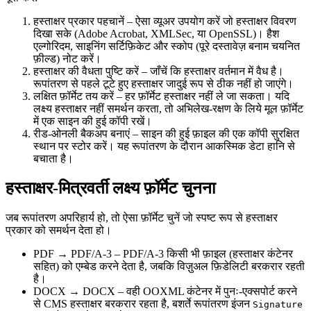
हस्ताक्षर प्रकार पहचानें
– ऐसा व्यूअर उपयोग करें जो हस्ताक्षर विवरण
दिखा सके (Adobe Acrobat, XMLSec, या OpenSSL)। हैश
एल्गोरिदम, साइनिंग सर्टिफ़िकेट और स्कोप (पूरे दस्तावेज़ बनाम चयनित
फ़ील्ड) नोट करें।
हस्ताक्षर की वैधता पुष्टि करें
– जाँचें कि हस्ताक्षर वर्तमान में वैध है।
रूपांतरण से पहले टूटे हुए हस्ताक्षर जादुई रूप से ठीक नहीं हो जाएंगे।
लक्षित फ़ॉर्मेट तय करें
– हर फ़ॉर्मेट हस्ताक्षर नहीं ले जा सकता। यदि
लक्ष्य हस्ताक्षर नहीं समर्थन करता, तो अभिलेख‑रक्षण के लिये मूल फ़ॉर्मेट
में एक साइन की हुई कॉपी रखें।
रीड‑ओनली बैकअप बनाएं
– साइन की हुई फ़ाइल की एक कॉपी सुरक्षित
स्थान पर स्टोर करें। यह रूपांतरण के दौरान आकस्मिक डेटा हानि से
बचाता है।
हस्ताक्षर‑मित्रवर्ती लक्ष्य फ़ॉर्मेट चुनना
जब रूपांतरण अपरिहार्य हो, तो ऐसा फ़ॉर्मेट चुनें जो स्पष्ट रूप से हस्ताक्षर
प्रकार को समर्थन देता हो।
PDF → PDF/A‑3
– PDF/A‑3 किसी भी फ़ाइल (हस्ताक्षर कंटेनर
सहित) को एम्बेड करने देता है, जबकि विज़ुअल फ़िडेलिटी बरकरार रहती
है।
DOCX → DOCX
– वही OOXML कंटेनर में पुनः‑एक्सपोर्ट करने
से CMS हस्ताक्षर बरकरार रहता है, बशर्ते रूपांतरण इंजन
Signature