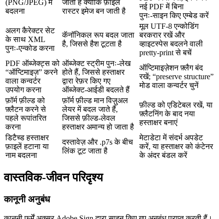
(PNG/JPEG) में
जाती है क्योंकि फ़ाइल
नई PDF में बिना
बदलना
रास्टर इमेज बन जाती है
पुनः‑साइन किए एम्बेड करें
मूल UTF‑8 एन्कोडिंग
अलग कैरेक्टर सेट
कॅनॉनिकल रूप बदल जाता
बरकरार रखें और
के साथ XML
है, जिससे हैश टूटता है
व्हाइटस्पेस बदलने वाली
पुनः‑एन्कोड करना
pretty‑print से बचें
PDF ऑब्जेक्ट्स को
ऑब्जेक्ट स्ट्रीम पुनः‑लेख
ऑप्टिमाइज़ेशन फ़्लैग बंद
“ऑप्टिमाइज़” करने
होते हैं, जिससे हस्ताक्षर
रखें; “preserve structure”
वाला कन्वर्टर
द्वारा रेफ़र किए गए
मोड वाला कन्वर्टर चुनें
उपयोग करना
ऑब्जेक्ट‑आईडी बदलते हैं
फ़ॉर्म फ़ील्ड को
फ़ॉर्म फ़ील्ड मान विज़ुअल
फ़ील्ड को एडिटेबल रखें, या
फ़्लैटन करने से
लेयर में बदल जाते हैं,
फ़्लैटनिंग के बाद नया
पहले रूपांतरित
जिससे फ़ील्ड‑लेवल
हस्ताक्षर बनाएं
करना
हस्ताक्षर अमान्य हो जाता है
डिटैच्ड हस्ताक्षर
मेटाडेटा में संदर्भ अपडेट
दस्तावेज़ और .p7s के बीच
फ़ाइलें हटाना या
करें, या हस्ताक्षर को कंटेनर
लिंक टूट जाता है
नाम बदलना
के अंदर बंडल करें
वास्तविक‑जीवन परिदृश्य
कानूनी अनुबंध
कानूनी फर्में अक्सर Adobe Sign द्वारा साइन किए गए अनुबंध प्राप्त करती हैं।