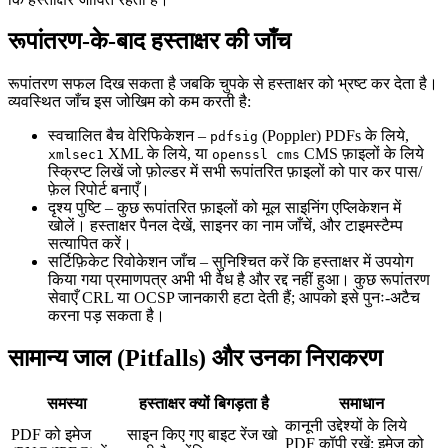
रूपांतरण‑के‑बाद हस्ताक्षर की जाँच
रूपांतरण सफल दिख सकता है जबकि चुपके से हस्ताक्षर को भ्रष्ट कर देता है।
व्यवस्थित जाँच इस जोखिम को कम करती है:
स्वचालित बैच वेरिफिकेशन
–
(Poppler) PDFs के लिये,
pdfsig
XML के लिये, या
CMS फ़ाइलों के लिये
xmlsec1
openssl cms
स्क्रिप्ट लिखें जो फ़ोल्डर में सभी रूपांतरित फ़ाइलों को पार कर पास/
फ़ेल रिपोर्ट बनाएँ।
दृश्य पुष्टि
– कुछ रूपांतरित फ़ाइलों को मूल साइनिंग एप्लिकेशन में
खोलें। हस्ताक्षर पैनल देखें, साइनर का नाम जाँचें, और टाइमस्टैम्प
सत्यापित करें।
सर्टिफ़िकेट रिवोकेशन जाँच
– सुनिश्चित करें कि हस्ताक्षर में उपयोग
किया गया प्रमाणपत्र अभी भी वैध है और रद्द नहीं हुआ। कुछ रूपांतरण
सेवाएँ CRL या OCSP जानकारी हटा देती हैं; आपको इसे पुनः‑अटैच
करना पड़ सकता है।
सामान्य जाल (Pitfalls) और उनका निराकरण
समस्या
हस्ताक्षर क्यों बिगड़ता है
समाधान
कानूनी उद्देश्यों के लिये
PDF को इमेज
साइन किए गए बाइट रेंज खो
PDF कॉपी रखें; इमेज को