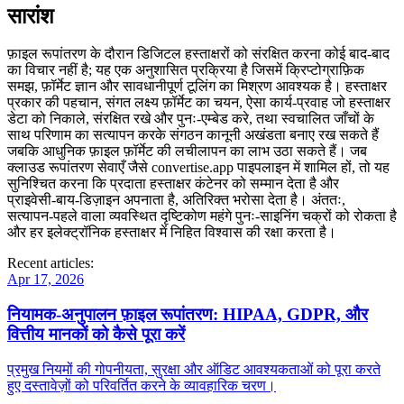
सारांश
फ़ाइल रूपांतरण के दौरान डिजिटल हस्ताक्षरों को संरक्षित करना कोई बाद‑बाद
का विचार नहीं है; यह एक अनुशासित प्रक्रिया है जिसमें क्रिप्टोग्राफ़िक
समझ, फ़ॉर्मेट ज्ञान और सावधानीपूर्ण टूलिंग का मिश्रण आवश्यक है। हस्ताक्षर
प्रकार की पहचान, संगत लक्ष्य फ़ॉर्मेट का चयन, ऐसा कार्य‑प्रवाह जो हस्ताक्षर
डेटा को निकाले, संरक्षित रखे और पुनः‑एम्बेड करे, तथा स्वचालित जाँचों के
साथ परिणाम का सत्यापन करके संगठन कानूनी अखंडता बनाए रख सकते हैं
जबकि आधुनिक फ़ाइल फ़ॉर्मेट की लचीलापन का लाभ उठा सकते हैं। जब
क्लाउड रूपांतरण सेवाएँ जैसे convertise.app पाइपलाइन में शामिल हों, तो यह
सुनिश्चित करना कि प्रदाता हस्ताक्षर कंटेनर को सम्मान देता है और
प्राइवेसी‑बाय‑डिज़ाइन अपनाता है, अतिरिक्त भरोसा देता है। अंततः,
सत्यापन‑पहले वाला व्यवस्थित दृष्टिकोण महंगे पुनः‑साइनिंग चक्रों को रोकता है
और हर इलेक्ट्रॉनिक हस्ताक्षर में निहित विश्वास की रक्षा करता है।
Recent articles:
Apr 17, 2026
नियामक‑अनुपालन फ़ाइल रूपांतरण: HIPAA, GDPR, और
वित्तीय मानकों को कैसे पूरा करें
प्रमुख नियमों की गोपनीयता, सुरक्षा और ऑडिट आवश्यकताओं को पूरा करते
हुए दस्तावेज़ों को परिवर्तित करने के व्यावहारिक चरण।