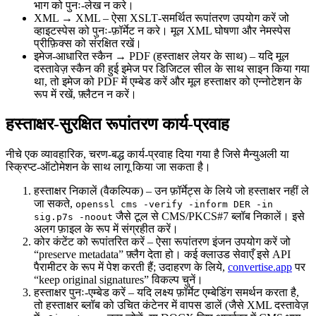
भाग को पुनः‑लेख न करे।
XML → XML
– ऐसा XSLT‑समर्थित रूपांतरण उपयोग करें जो
व्हाइटस्पेस को पुनः‑फ़ॉर्मेट न करे। मूल XML घोषणा और नेमस्पेस
प्रीफ़िक्स को संरक्षित रखें।
इमेज‑आधारित स्कैन → PDF (हस्ताक्षर लेयर के साथ)
– यदि मूल
दस्तावेज़ स्कैन की हुई इमेज पर डिजिटल सील के साथ साइन किया गया
था, तो इमेज को PDF में एम्बेड करें और मूल हस्ताक्षर को एन्नोटेशन के
रूप में रखें, फ़्लैटन न करें।
हस्ताक्षर‑सुरक्षित रूपांतरण कार्य‑प्रवाह
नीचे एक व्यावहारिक, चरण‑बद्ध कार्य‑प्रवाह दिया गया है जिसे मैन्युअली या
स्क्रिप्ट‑ऑटोमेशन के साथ लागू किया जा सकता है।
हस्ताक्षर निकालें (वैकल्पिक)
– उन फ़ॉर्मेट्स के लिये जो हस्ताक्षर नहीं ले
जा सकते,
openssl cms -verify -inform DER -in
जैसे टूल से CMS/PKCS#7 ब्लॉब निकालें। इसे
sig.p7s -noout
अलग फ़ाइल के रूप में संग्रहीत करें।
कोर कंटेंट को रूपांतरित करें
– ऐसा रूपांतरण इंजन उपयोग करें जो
“preserve metadata” फ़्लैग देता हो। कई क्लाउड सेवाएँ इसे API
पैरामीटर के रूप में पेश करती हैं; उदाहरण के लिये,
convertise.app
पर
“keep original signatures” विकल्प चुनें।
हस्ताक्षर पुनः‑एम्बेड करें
– यदि लक्ष्य फ़ॉर्मेट एम्बेडिंग समर्थन करता है,
तो हस्ताक्षर ब्लॉब को उचित कंटेनर में वापस डालें (जैसे XML दस्तावेज़