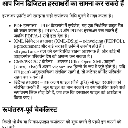
आप जिन डिजिटल हस्ताक्षरों का सामना कर सकते हैं
हस्ताक्षर फ़ॉर्मेट को समझना सही रूपांतरण विधि चुनने में मदद करता है।
PDF हस्ताक्षर
– PDF कैटलॉग में एम्बेडेड, यह एक निर्धारित बाइट रेंज
को कवर करता है। PDF/A‑3 और PDF/E हस्ताक्षर रख सकते हैं,
जबकि PDF/A‑1 उन्हें हटा देता है।
XML डिजिटल हस्ताक्षर (XML‑DSig)
– e‑invoicing (PEPPOL),
e‑procurement और कई सरकारी फ़ॉर्म में उपयोग होते हैं।
तत्व को अपरिवर्तित रखना आवश्यक है, और कोई भी
<Signature>
व्हाइटस्पेस परिवर्तन हैश को अमान्य कर सकता है।
CMS/PKCS#7 कंटेनर
– अक्सर Office Open XML फ़ाइलों
(.docx, .xlsx) में अलग
हिस्से के रूप में जुड़े होते हैं। यदि
Signature
भाग (part) अनुक्रमणिका संरक्षित रहती है, तो कंटेनर फ़ॉर्मेट परिवर्तन
सहन कर सकता है।
डिटैच्ड हस्ताक्षर
– एक अलग फ़ाइल (जैसे .p7s) जो मूल दस्तावेज़ को
संदर्भित करती है। मूल फ़ाइल का नाम बदलने या स्थानांतरित करने वाले
रूपांतरण लिंक तोड़ देते हैं, जब तक कि हस्ताक्षर फ़ाइल को अपडेट न
किया जाए।
रूपांतरण‑पूर्व चेकलिस्ट
किसी भी बैच या सिंगल‑फ़ाइल रूपांतरण को शुरू करने से पहले इन चरणों को
पूरा करें: