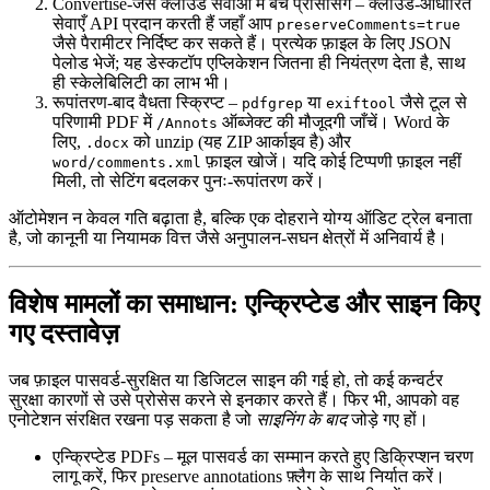
Convertise‑जैसे क्लाउड सेवाओं में बैच प्रोसेसिंग
– क्लाउड‑आधारित
सेवाएँ API प्रदान करती हैं जहाँ आप
preserveComments=true
जैसे पैरामीटर निर्दिष्ट कर सकते हैं। प्रत्येक फ़ाइल के लिए JSON
पेलोड भेजें; यह डेस्कटॉप एप्लिकेशन जितना ही नियंत्रण देता है, साथ
ही स्केलेबिलिटी का लाभ भी।
रूपांतरण‑बाद वैधता स्क्रिप्ट
–
या
जैसे टूल से
pdfgrep
exiftool
परिणामी PDF में
ऑब्जेक्ट की मौजूदगी जाँचें। Word के
/Annots
लिए,
को unzip (यह ZIP आर्काइव है) और
.docx
फ़ाइल खोजें। यदि कोई टिप्पणी फ़ाइल नहीं
word/comments.xml
मिली, तो सेटिंग बदलकर पुनः‑रूपांतरण करें।
ऑटोमेशन न केवल गति बढ़ाता है, बल्कि एक दोहराने योग्य ऑडिट ट्रेल बनाता
है, जो कानूनी या नियामक वित्त जैसे अनुपालन‑सघन क्षेत्रों में अनिवार्य है।
विशेष मामलों का समाधान: एन्क्रिप्टेड और साइन किए
गए दस्तावेज़
जब फ़ाइल पासवर्ड‑सुरक्षित या डिजिटल साइन की गई हो, तो कई कन्वर्टर
सुरक्षा कारणों से उसे प्रोसेस करने से इनकार करते हैं। फिर भी, आपको वह
एनोटेशन संरक्षित रखना पड़ सकता है जो
साइनिंग के बाद
जोड़े गए हों।
एन्क्रिप्टेड PDFs
– मूल पासवर्ड का सम्मान करते हुए डिक्रिप्शन चरण
लागू करें, फिर
preserve annotations
फ़्लैग के साथ निर्यात करें।