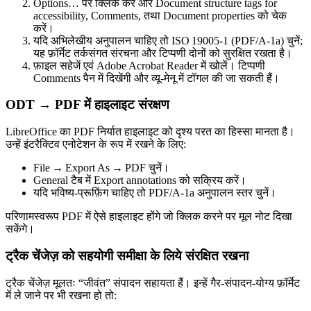
Options…
पर क्लिक करें और
Document structure tags for
accessibility
,
Comments
, तथा
Document properties
को चेक
करें।
यदि अभिलेखीय अनुपालन चाहिए तो
ISO 19005‑1 (PDF/A‑1a)
चुनें;
यह फ़ॉर्मेट तर्कसंगत संरचना और टिप्पणी दोनों को सुरक्षित रखता है।
फ़ाइल सहेजें एवं Adobe Acrobat Reader में खोलें। टिप्पणी
Comments
पैन में दिखेंगी और व्यू‑मेनू में टॉगल की जा सकती हैं।
ODT → PDF में हाइलाइट संरक्षण
LibreOffice का PDF निर्यात हाइलाइट को दृश्य परत का हिस्सा मानता है।
उन्हें इंटरैक्टिव एनोटेशन के रूप में रखने के लिए:
File → Export As → PDF
चुनें।
General
टैब में
Export annotations
को सक्रिय करें।
यदि भविष्य‑प्रूफ़िंग चाहिए तो
PDF/A‑1a
अनुपालन स्तर चुनें।
परिणामस्वरूप PDF में ऐसे हाइलाइट होंगे जो क्लिक करने पर मूल नोट दिखा
सकेंगे।
ट्रैक चेंजेज़ को सहयोगी समीक्षा के लिये संरक्षित रखना
ट्रैक चेंजेज़ मूलतः “जीवंत” संपादन सहायता हैं। इन्हें गैर‑संपादन‑योग्य फ़ॉर्मेट
में ले जाने पर भी रखना हो तो: