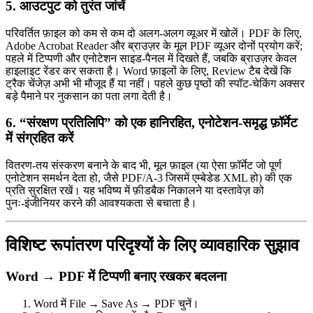
5. आउटपुट को तुरंत जांचें
परिवर्तित फ़ाइल को कम से कम दो अलग‑अलग व्यूअर में खोलें। PDF के लिए,
Adobe Acrobat Reader और ब्राउज़र के मूल PDF व्यूअर दोनों प्रयोग करें;
पहले में टिप्पणी और एनोटेशन साइड‑पैनल में दिखते हैं, जबकि ब्राउज़र केवल
हाइलाइट रेंडर कर सकता है। Word फ़ाइलों के लिए,
Review
टैब देखें कि
ट्रैक चेंजेज़ अभी भी मौजूद हैं या नहीं। पहले कुछ पृष्ठों की स्पॉट‑चेकिंग अक्सर
बड़े पैमाने पर नुकसान का पता लगा देती है।
6. “संरक्षण प्रतिलिपि” को एक हानिरहित, एनोटेशन‑समृद्ध फ़ॉर्मेट
में संग्रहित करें
वितरण‑तय संस्करण बनाने के बाद भी, मूल फ़ाइल (या ऐसा फ़ॉर्मेट जो पूर्ण
एनोटेशन समर्थन देता हो, जैसे
PDF/A‑3
जिसमें एम्बेडेड XML हो) की एक
प्रति सुरक्षित रखें। यह भविष्य में फ़ीडबैक निकालने या दस्तावेज़ को
पुनः‑इंजीनियर करने की आवश्यकता से बचाता है।
विशिष्ट रूपांतरण परिदृश्यों के लिए व्यावहारिक सुझाव
Word → PDF में टिप्पणी बनाए रखकर बदलना
Word में
File → Save As
→
PDF
चुनें।