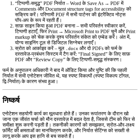
“टिप्पणी‑समृद्ध” PDF निर्यात
– Word के
Save As → PDF
में
Comments
और
Document structure tags for accessibility
को
सक्रिय करें। परिणामी PDF में सभी पार्टनर की इंटरैक्टिव नोट्स
पॉप‑अप के रूप में रहती हैं।
साफ़ साइन किया हुआ PDF बनाना
– सभी परिवर्तन स्वीकार करें,
टिप्पणी हटाएँ, फिर
Print → Microsoft Print to PDF
चुनें और
Print
markup
को चेक करके दृश्य परिवर्तन संकेत को एम्बेड करें। अंत में,
योग्य साइनिंग टूल से डिजिटल सिग्नेचर लगाएँ।
स्रोत को आर्काइव करें
– मूल
और दो PDFs को फर्म के
.docx
दस्तावेज़‑प्रबंधन सिस्टम में टैग करें: “Final Signed” के लिए साफ़
PDF और “Review Copy” के लिए टिप्पणी‑समृद्ध संस्करण।
फर्म के अनुपालन अधिकारी ने बाद में ऑडिट किया और पुष्टि की कि पहली
निर्यात में सभी एनोटेशन जीवित थे, यह स्पष्ट विकल्पों (स्पष्ट विकल्प टॉगल,
द्वि‑निर्यात) के कारण संभव हुआ।
निष्कर्ष
एनोटेशन सहयोगी कार्य का मूलधारा होते हैं। उनका रूपांतरण के दौरान खो
जाना एक जीवंत चर्चा को मौन दस्तावेज़ में बदल देता है, जिससे टीम को फिर से
समीक्षा शुरू करनी पड़ती है। तकनीकी कारणों को समझकर, स्रोत‑और‑लक्ष्य
फ़ॉर्मेट की क्षमताओं का मानचित्रण करके, और निर्यात सेटिंग्स को सख्ती से
लागू करके आप इस हानि से बच सकते हैं।