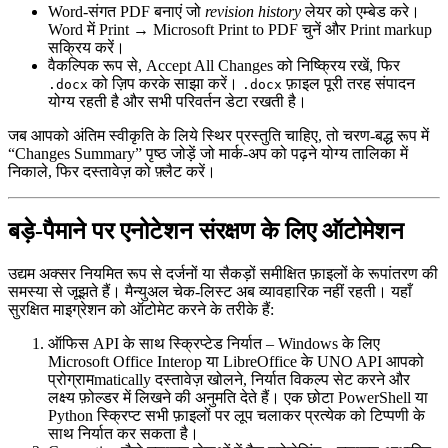
Word‑संगत PDF
बनाएं जो
revision history
लेयर को एम्बेड करे।
Word में
Print
→
Microsoft Print to PDF
चुनें और
Print markup
सक्रिय करें।
वैकल्पिक रूप से,
Accept All Changes
को निष्क्रिय रखें, फिर
को ज़िप करके साझा करें।
फ़ाइल पूरी तरह संपादन
.docx
.docx
योग्य रहती है और सभी परिवर्तन डेटा रखती है।
जब आपको अंतिम स्वीकृति के लिये स्थिर प्रस्तुति चाहिए, तो चरण‑बद्ध रूप में
“Changes Summary”
पृष्ठ जोड़ें जो मार्क‑अप को पढ़ने योग्य तालिका में
निकाले, फिर दस्तावेज़ को फ़्लैट करें।
बड़े‑पैमाने पर एनोटेशन संरक्षण के लिए ऑटोमेशन
उद्यम अक्सर नियमित रूप से दर्जनों या सैकड़ों समीक्षित फ़ाइलों के रूपांतरण की
समस्या से जूझते हैं। मैन्युअल चेक‑लिस्ट अब व्यावहारिक नहीं रहती। यहाँ
सुरक्षित माइग्रेशन को ऑटोमेट करने के तरीके हैं:
ऑफिस API के साथ स्क्रिप्टेड निर्यात
– Windows के लिए
Microsoft Office Interop या LibreOffice के UNO API आपको
प्रोग्रामmatically दस्तावेज़ खोलने, निर्यात विकल्प सेट करने और
लक्ष्य फ़ोल्डर में लिखने की अनुमति देते हैं। एक छोटा PowerShell या
Python स्क्रिप्ट सभी फ़ाइलों पर लूप चलाकर प्रत्येक को टिप्पणी के
साथ निर्यात कर सकता है।