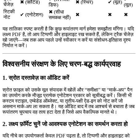
✖︎ (फ़्लैटेड)
✖︎ (स्थिर)
✔︎ (मूल)
चेंजेज़
डिफ)
(मूल)
स्टिकी
✖︎ (सीधा
✔︎ (एनोटेशन)
✖︎
✖︎
✖︎
नोट
समकक्ष नहीं)
यह तालिका स्पष्ट करती है कि कुछ रूपांतरण मार्ग हमेशा समझौता माँगेगा। यदि
लक्ष्य PDF है, तो आप टिप्पणी और हाइलाइट रख सकते हैं, लेकिन ट्रैक चेंजेज़
खो जाएंगे—जब तक आप पहले उन्हें स्वीकार न करें या संशोधन‑इतिहास दृश्य
निर्यात न करें।
विश्वसनीय संरक्षण के लिए चरण‑बद्ध कार्यप्रवाह
1. स्रोत दस्तावेज़ का ऑडिट करें
स्रोत फ़ाइल को उसके मूल संपादक में खोलें और “समीक्षा” या “मार्क‑अप” पैन
का उपयोग करके मौजूद प्रत्येक एनोटेशन प्रकार को सूचीबद्ध करें। किसी भी
कस्टम स्टाइल, एम्बेडेड ऑब्जेक्ट, या तृतीय‑पक्षी ऐड‑इन को नोट करें जो
असमान मार्क‑अप ला सकता है। यह ऑडिट बाद में तब आश्चर्य से बचाता है जब
रूपांतरण चुपचाप वह तत्व हटा देता है जिसे आप वैकल्पिक मानते थे।
2. लक्ष्य फ़ॉर्मेट चुनें जो आवश्यक एनोटेशन का समर्थन करता हो
यदि नीचे का उपयोगकर्ता केवल PDF पढ़ता है, तो टिप्पणी और हाइलाइट को