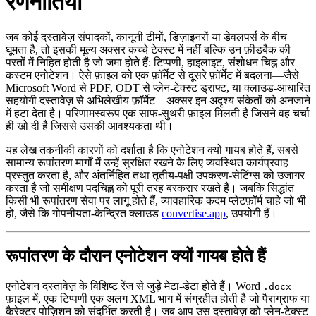
रणनीतियाँ
जब कोई दस्तावेज़ संपादकों, कानूनी टीमों, डिज़ाइनरों या डेवलपर्स के बीच
घूमता है, तो इसकी मूल्य अक्सर कच्चे टेक्स्ट में नहीं बल्कि उन फ़ीडबैक की
परतों में निहित होती है जो जमा होते हैं: टिप्पणी, हाइलाइट, संशोधन चिह्न और
कस्टम एनोटेशन। ऐसे फ़ाइल को एक फ़ॉर्मेट से दूसरे फ़ॉर्मेट में बदलना—जैसे
Microsoft Word से PDF, ODT से प्लेन‑टेक्स्ट ड्राफ्ट, या क्लाउड‑आधारित
सहयोगी दस्तावेज़ से अभिलेखीय फ़ॉर्मेट—अक्सर इन अदृश्य संकेतों को अनजाने
में हटा देता है। परिणामस्वरूप एक साफ‑सुथरी फ़ाइल मिलती है जिसने वह चर्चा
ही खो दी है जिससे उसकी आवश्यकता थी।
यह लेख तकनीकी कारणों को दर्शाता है कि एनोटेशन क्यों गायब होते हैं, सबसे
सामान्य रूपांतरण मार्गों में उन्हें सुरक्षित रखने के लिए व्यवस्थित कार्यप्रवाह
प्रस्तुत करता है, और अंतर्निहित तथा तृतीय‑पक्षी उपकरण‑सेटिंग्स को उजागर
करता है जो समीक्षण पदचिह्न को पूरी तरह बरकरार रखते हैं। जबकि सिद्धांत
किसी भी रूपांतरण सेवा पर लागू होते हैं, व्यावहारिक कदम प्लेटफ़ॉर्म चाहे जो भी
हो, जैसे कि गोपनीयता‑केन्द्रित क्लाउड
convertise.app
, उपयोगी हैं।
रूपांतरण के दौरान एनोटेशन क्यों गायब होते हैं
एनोटेशन दस्तावेज़ के विशिष्ट रेंज से जुड़े मेटा‑डेटा होते हैं। Word
.docx
फ़ाइल में, एक टिप्पणी एक अलग XML भाग में संग्रहीत होती है जो पैराग्राफ या
कैरेक्टर पोज़िशन को संदर्भित करती है। जब आप उस दस्तावेज़ को प्लेन‑टेक्स्ट