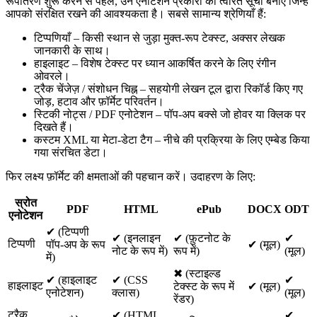
रूपांतरण शुरू करने से पहले, उन एनोटेशन प्रकारों की त्वरित सूची बनाएँ जिन्हें
आपको संरक्षित रखने की आवश्यकता है। सबसे सामान्य श्रेणियाँ हैं:
टिप्पणियाँ
– किसी स्थान से जुड़ा मुक्त‑रूप टेक्स्ट, अक्सर लेखक
जानकारी के साथ।
हाइलाइट
– विशेष टेक्स्ट पर ध्यान आकर्षित करने के लिए रंगीन
ओवरले।
ट्रैक चेंजेज़ / संशोधन चिह्न
– सहयोगी लेखन टूल द्वारा रिकॉर्ड किए गए
जोड़, हटाव और फ़ॉर्मेट परिवर्तन।
स्टिकी नोट्स / PDF एनोटेशन
– पॉप‑अप बक्से जो होवर या क्लिक पर
दिखते हैं।
कस्टम XML या मेटा‑डेटा टैग
– नीचे की प्रक्रिया के लिए एम्बेड किया
गया संरचित डेटा।
फिर लक्ष्य फ़ॉर्मेट की क्षमताओं की पहचान करें। उदाहरण के लिए:
स्रोत
PDF
HTML
ePub
DOCX
ODT
एनोटेशन
✔︎ (टिप्पणी
✔︎ (इनलाइन
✔︎ (फ़ुटनोट के
✔︎
टिप्पणी
पॉप‑अप के रूप
✔︎ (मूल)
नोट के रूप में)
रूप में)
(मूल)
में)
✖︎ (स्टाइल्ड
✔︎ (हाइलाइट
✔︎ (CSS
✔︎
हाइलाइट
टेक्स्ट के रूप में
✔︎ (मूल)
एनोटेशन)
क्लास)
(मूल)
रेंडर)
ट्रैक
✔︎ (HTML
✔︎