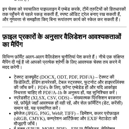
इन चेक्स को स्वचालित पाइपलाइन में एम्बेड करके, टीमें त्रुटियों को हितधारकों
तक पहुँचने से पहले पकड़ सकती हैं, स्पष्ट ऑडिट ट्रेल बनाए रख सकती हैं,
और गुणवत्ता से समझौता किए बिना रूपांतरण कार्य को स्केल कर सकती हैं।
फ़ाइल प्रकारों के अनुसार वैलिडेशन आवश्यकताओं
का मैपिंग
विभिन्न फ़ॉर्मेट अलग‑अलग वैलिडेशन चुनौतियां पेश करते हैं। नीचे एक संक्षिप्त
मैपिंग दी गई है जो आपको प्रत्येक श्रेणी के लिए आवश्यक चेक्स तय करने में
मदद करेगी।
टेक्स्ट डाक्यूमेंट (DOCX, ODT, PDF, PDF/A)
– टेक्स्ट की
फ़िडेलिटी, हेडिंग हायरेरकी, टेबल स्ट्रक्चर, फुटनोट और हाइपरलिंक्स
की जाँच करें। PDFs के लिए, फ़ॉन्ट एम्बेडेड हों और यदि आर्काइव
स्थिरता चाहिए तो PDF/A‑1b के अनुरूप हों, यह सुनिश्चित करें।
स्प्रेडशीट (XLSX, CSV, ODS)
– संख्यात्मक प्रिसिशन बरकरार
रहे, फ़ॉर्मूले जहाँ आवश्यक हों वही रहें, और सेल फ़ॉर्मेटिंग (डेट, करेंसी)
समान रहे, यह प्रमाणित करें।
इमेजेज (JPEG, PNG, WebP, TIFF)
– डिमेंशन, कलर प्रोफ़ाइल
(sRGB, CMYK), कम्प्रेशन आर्टिफ़ैक्ट और EXIF मेटाडेटा की
मौजूदगी जाँचें।
ई‑बुक्स (EPUB, MOBI, PDF)
– EPUB मैनिफेस्ट, नेविगेशन