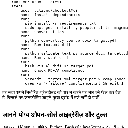
    runs-on: ubuntu-latest

    steps:

      - uses: actions/checkout@v3

      - name: Install dependencies

        run: |

          pip install -r requirements.txt

          sudo apt-get install -y poppler-utils imagema
      - name: Convert files

        run: |

          python convert.py source.docx target.pdf

      - name: Run textual diff

        run: |

          python validate_text.py source.docx target.pd
      - name: Run visual diff

        run: |

          bash visual_diff.sh target.pdf

      - name: Check PDF/A compliance

        run: |

          verapdf --format xml target.pdf > compliance.
हर स्टेप अपने निर्धारित थ्रेसहोल्ड को पार न करने पर जॉब को फेल कर देता
है, जिससे गैर‑क़नफ़ॉर्मिंग फ़ाइलें मुख्य ब्रांच में मर्ज नहीं हो पातीं।
जानने योग्य ओपन‑सोर्स लाइब्रेरीज़ और टूल्स
उदाहरण में दिखाए गए मिश्रित Python, Bash और JavaScript यूटिलिटीज़ के