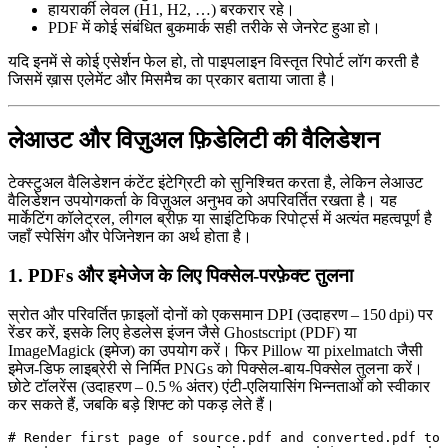
हायरार्की लेवल (H1, H2, …) बरकरार रहे।
PDF में कोई संबंधित बुकमार्क सही तरीके से जेनरेट हुआ हो।
यदि इनमें से कोई एसेर्शन फेल हो, तो पाइपलाइन विस्तृत रिपोर्ट लॉग करती है
जिसमें ख़ास एलेमेंट और मिसमैच का प्रकार बताया जाता है।
लेआउट और विज़ुअल फ़िडेलिटी की वैलिडेशन
टेक्स्टुअल वैलिडेशन कंटेंट इंटेग्रिटी को सुनिश्चित करता है, लेकिन लेआउट
वैलिडेशन उपयोगकर्ता के विज़ुअल अनुभव को अपरिवर्तित रखता है। यह
मार्केटिंग कॉलेट्रल, लीगल ब्रीफ़ या साइंटिफिक रिपोर्ट्स में अत्यंत महत्वपूर्ण है
जहाँ स्पेसिंग और पेजिनेशन का अर्थ होता है।
1. PDFs और इमेजेज के लिए पिक्सेल‑परफ़ेक्ट तुलना
स्रोत और परिवर्तित फ़ाइलों दोनों को एकसमान DPI (उदाहरण – 150 dpi) पर
रेंडर करें, इसके लिए हेडलेस इंजन जैसे
Ghostscript
(PDF) या
ImageMagick
(इमेज) का उपयोग करें। फिर
Pillow
या
pixelmatch
जैसी
इमेज‑डिफ लाइब्रेरी से निर्मित PNGs को पिक्सेल‑बाय‑पिक्सेल तुलना करें।
छोटे टॉलरेंस (उदाहरण – 0.5 % अंतर) एंटी‑एलियासिंग भिन्नताओं को स्वीकार
कर सकते हैं, जबकि बड़े शिफ्ट को पकड़ लेते हैं।
# Render first page of source.pdf and converted.pdf to 