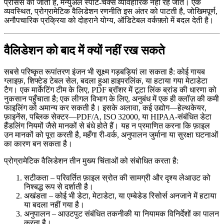
प्रोसेस की जाती हैं, मैन्युअल स्पॉट‑चेक्स व्यावहारिक नहीं रह जाते। एक
व्यवस्थित, प्रोग्रामेटिक वैलिडेशन रणनीति इस अंतर को पाटती है, जोखिमपूर्ण,
अनौपचारिक प्रक्रिया को दोहराने योग्य, ऑडिटेबल वर्कफ़्लो में बदल देती है।
वैलिडेशन को बाद में क्यों नहीं रख सकते
सबसे परिष्कृत रूपांतरण इंजन भी सूक्ष्म गड़बड़ियां ला सकता है: कोई गायब
ग्लाइफ़, शिफ्टेड टेबल सेल, बदला हुआ हाइपरलिंक, या हटाया गया मेटाडेटा
टैग। एक मार्केटिंग टीम के लिए, PDF ब्रॉशर में टूटा लिंक ब्रांड की धारणा को
नुकसान पहुँचाता है; एक लीगल विभाग के लिए, अनुबंध में एक ही क्लॉज़ की कमी
फाइलिंग को अमान्य कर सकती है। इसके अलावा, कई उद्योग—हेल्थकेयर,
फ़ाइनेंस, पब्लिक सेक्टर—PDF/A, ISO 32000, या HIPAA‑संबंधित डेटा
हैंडलिंग नियमों जैसे मानकों से बंधे होते हैं। यह न प्रमाणित करना कि फ़ाइल
उन मानकों को पूरा करती है, महँगा री‑वर्क, अनुपालन जुर्माना या सुरक्षा घटनाओं
का कारण बन सकता है।
प्रोग्रामेटिक वैलिडेशन तीन मुख्य चिंताओं को संबोधित करता है:
सटीकता
– परिवर्तित फ़ाइल स्रोत की सामग्री और दृश्य लेआउट को
निश्बद्ध रूप से दर्शाती है।
अखंडता
– कोई भी डेटा, मेटाडेटा, या एम्बेडेड रिसोर्स अनजाने में हटाया
या बदला नहीं गया है।
अनुपालन
– आउटपुट संबंधित तकनीकी या नियामक विनिर्देशों का पालन
करता है।