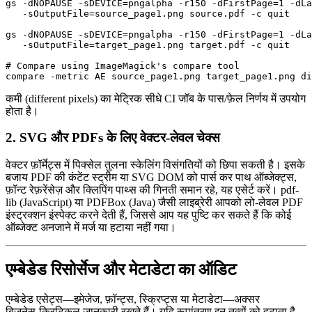
gs -dNOPAUSE -sDEVICE=pngalpha -r150 -dFirstPage=1 -dLa
   -sOutputFile=source_page1.png source.pdf -c quit

gs -dNOPAUSE -sDEVICE=pngalpha -r150 -dFirstPage=1 -dLa
   -sOutputFile=target_page1.png target.pdf -c quit

# Compare using ImageMagick's compare tool

कमी (different pixels) का मेट्रिक सीधे CI जॉब के पास/फ़ेल निर्णय में उपयोग
होता है।
2. SVG और PDFs के लिए वेक्टर‑लेवल चेक्स
वेक्टर फ़ॉर्मेट्स में पिक्सेल तुलना स्केलिंग विसंगतियों को छिपा सकती है। इसके
बजाय PDF की कंटेंट स्ट्रीम या SVG DOM को पार्स कर पाथ ऑब्जेक्ट्स,
फ़ॉन्ट रेफ़रेंसेज़ और क्लिपिंग पाथ्स की गिनती समान रहे, यह एसेर्ट करें।
pdf-
lib
(JavaScript) या
PDFBox
(Java) जैसी लाइब्रेरी आपको लो‑लेवल PDF
इंस्ट्रक्शन इंस्पेक्ट करने देती हैं, जिससे आप यह पुष्टि कर सकते हैं कि कोई
ऑब्जेक्ट अनजाने में मर्ज या हटाया नहीं गया।
एम्बेडेड रिसोर्सेज और मेटाडेटा का ऑडिट
एम्बेडेड एसेट्स—इमेजेज, फ़ॉन्ट्स, स्क्रिप्ट्स या मेटाडेटा—अक्सर
बिज़नेस‑क्रिटिकल जानकारी रखते हैं। यदि रूपांतरण इन तत्वों को हटाता है,