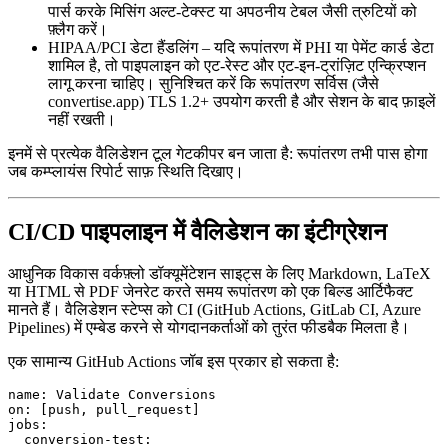
पार्स करके मिसिंग अल्ट‑टेक्स्ट या अपठनीय टेबल जैसी त्रुटियों को
फ़्लैग करें।
HIPAA/PCI डेटा हैंडलिंग
– यदि रूपांतरण में PHI या पेमेंट कार्ड डेटा
शामिल है, तो पाइपलाइन को एट‑रेस्ट और एट‑इन‑ट्रांज़िट एन्क्रिप्शन
लागू करना चाहिए। सुनिश्चित करें कि रूपांतरण सर्विस (जैसे
convertise.app
) TLS 1.2+ उपयोग करती है और सेशन के बाद फ़ाइलें
नहीं रखती।
इनमें से प्रत्येक वैलिडेशन टूल गेटकीपर बन जाता है: रूपांतरण तभी पास होगा
जब कम्प्लायंस रिपोर्ट साफ़ स्थिति दिखाए।
CI/CD पाइपलाइन में वैलिडेशन का इंटीग्रेशन
आधुनिक विकास वर्कफ़्लो डॉक्यूमेंटेशन साइट्स के लिए Markdown, LaTeX
या HTML से PDF जेनरेट करते समय रूपांतरण को एक बिल्ड आर्टिफैक्ट
मानते हैं। वैलिडेशन स्टेप्स को CI (GitHub Actions, GitLab CI, Azure
Pipelines) में एम्बेड करने से योगदानकर्ताओं को तुरंत फीडबैक मिलता है।
एक सामान्य GitHub Actions जॉब इस प्रकार हो सकता है:
name: Validate Conversions

on: [push, pull_request]

jobs:

  conversion-test:
