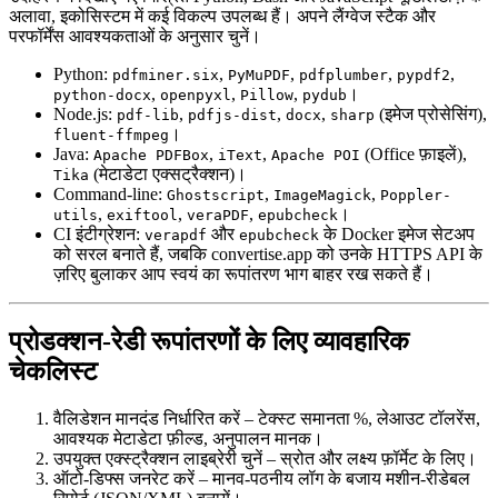
अलावा, इकोसिस्टम में कई विकल्प उपलब्ध हैं। अपने लैंग्वेज स्टैक और
परफॉर्मेंस आवश्यकताओं के अनुसार चुनें।
Python
:
,
,
,
,
pdfminer.six
PyMuPDF
pdfplumber
pypdf2
,
,
,
।
python-docx
openpyxl
Pillow
pydub
Node.js
:
,
,
,
(इमेज प्रोसेसिंग),
pdf-lib
pdfjs-dist
docx
sharp
।
fluent-ffmpeg
Java
:
,
,
(Office फ़ाइलें),
Apache PDFBox
iText
Apache POI
(मेटाडेटा एक्सट्रैक्शन)।
Tika
Command‑line
:
,
,
Ghostscript
ImageMagick
Poppler-
,
,
,
।
utils
exiftool
veraPDF
epubcheck
CI इंटीग्रेशन
:
और
के Docker इमेज सेटअप
verapdf
epubcheck
को सरल बनाते हैं, जबकि
convertise.app
को उनके HTTPS API के
ज़रिए बुलाकर आप स्वयं का रूपांतरण भाग बाहर रख सकते हैं।
प्रोडक्शन‑रेडी रूपांतरणों के लिए व्यावहारिक
चेकलिस्ट
वैलिडेशन मानदंड निर्धारित करें
– टेक्स्ट समानता %, लेआउट टॉलरेंस,
आवश्यक मेटाडेटा फ़ील्ड, अनुपालन मानक।
उपयुक्त एक्स्ट्रैक्शन लाइब्रेरी चुनें
– स्रोत और लक्ष्य फ़ॉर्मेट के लिए।
ऑटो‑डिफ्स जनरेट करें
– मानव‑पठनीय लॉग के बजाय मशीन‑रीडेबल