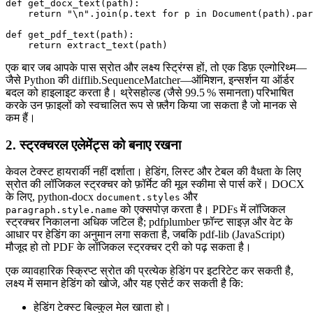
def get_docx_text(path):

    return "\n".join(p.text for p in Document(path).par
def get_pdf_text(path):

एक बार जब आपके पास स्रोत और लक्ष्य स्ट्रिंग्स हों, तो एक डिफ़ एल्गोरिथ्म—
जैसे Python की
difflib.SequenceMatcher
—ऑमिशन, इन्सर्शन या ऑर्डर
बदल को हाइलाइट करता है। थ्रेसहोल्ड (जैसे 99.5 % समानता) परिभाषित
करके उन फ़ाइलों को स्वचालित रूप से फ़्लैग किया जा सकता है जो मानक से
कम हैं।
2. स्ट्रक्चरल एलेमेंट्स को बनाए रखना
केवल टेक्स्ट हायरार्की नहीं दर्शाता। हेडिंग, लिस्ट और टेबल की वैधता के लिए
स्रोत की लॉजिकल स्ट्रक्चर को फ़ॉर्मेट की मूल स्कीमा से पार्स करें। DOCX
के लिए,
python-docx
और
document.styles
को एक्सपोज़ करता है। PDFs में लॉजिकल
paragraph.style.name
स्ट्रक्चर निकालना अधिक जटिल है;
pdfplumber
फ़ॉन्ट साइज़ और वेट के
आधार पर हेडिंग का अनुमान लगा सकता है, जबकि
pdf-lib
(JavaScript)
मौजूद हो तो PDF के लॉजिकल स्ट्रक्चर ट्री को पढ़ सकता है।
एक व्यावहारिक स्क्रिप्ट स्रोत की प्रत्येक हेडिंग पर इटरिटेट कर सकती है,
लक्ष्य में समान हेडिंग को खोजे, और यह एसेर्ट कर सकती है कि:
हेडिंग टेक्स्ट बिल्कुल मेल खाता हो।