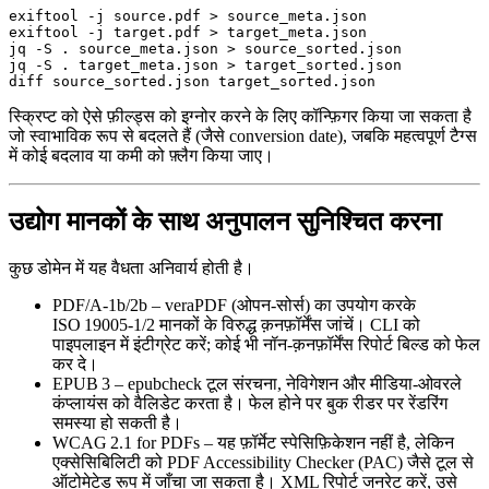
exiftool -j source.pdf > source_meta.json

exiftool -j target.pdf > target_meta.json

jq -S . source_meta.json > source_sorted.json

jq -S . target_meta.json > target_sorted.json

स्क्रिप्ट को ऐसे फ़ील्ड्स को इग्नोर करने के लिए कॉन्फ़िगर किया जा सकता है
जो स्वाभाविक रूप से बदलते हैं (जैसे conversion date), जबकि महत्वपूर्ण टैग्स
में कोई बदलाव या कमी को फ़्लैग किया जाए।
उद्योग मानकों के साथ अनुपालन सुनिश्चित करना
कुछ डोमेन में यह वैधता अनिवार्य होती है।
PDF/A‑1b/2b
–
veraPDF
(ओपन‑सोर्स) का उपयोग करके
ISO 19005‑1/2 मानकों के विरुद्ध क़नफ़ॉर्मेंस जांचें। CLI को
पाइपलाइन में इंटीग्रेट करें; कोई भी नॉन‑क़नफ़ॉर्मेंस रिपोर्ट बिल्ड को फेल
कर दे।
EPUB 3
–
epubcheck
टूल संरचना, नेविगेशन और मीडिया‑ओवरले
कंप्लायंस को वैलिडेट करता है। फेल होने पर बुक रीडर पर रेंडरिंग
समस्या हो सकती है।
WCAG 2.1 for PDFs
– यह फ़ॉर्मेट स्पेसिफ़िकेशन नहीं है, लेकिन
एक्सेसिबिलिटी को
PDF Accessibility Checker (PAC)
जैसे टूल से
ऑटोमेटेड रूप में जाँचा जा सकता है। XML रिपोर्ट जनरेट करें, उसे