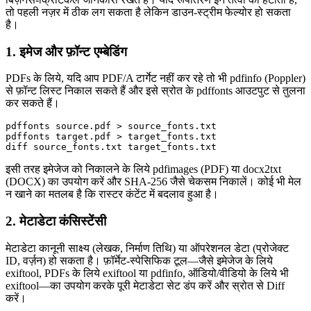
तो पहली नज़र में ठीक लग सकता है लेकिन डाउन‑स्ट्रीम फेल्योर हो सकता
है।
1. इमेज और फ़ॉन्ट एम्बेडिंग
PDFs के लिये, यदि आप PDF/A टार्गेट नहीं कर रहे तो भी
pdfinfo
(Poppler)
से फ़ॉन्ट लिस्ट निकाल सकते हैं और इसे स्रोत के
pdffonts
आउटपुट से तुलना
कर सकते हैं।
pdffonts source.pdf > source_fonts.txt

pdffonts target.pdf > target_fonts.txt

इसी तरह इमेजेज को निकालने के लिये
pdfimages
(PDF) या
docx2txt
(DOCX) का उपयोग करें और SHA‑256 जैसे चेकसम निकालें। कोई भी मेल
न खाने का मतलब है कि रास्टर कंटेंट में बदलाव हुआ है।
2. मेटाडेटा कंसिस्टेंसी
मेटाडेटा कानूनी साक्ष्य (लेखक, निर्माण तिथि) या ऑपरेशनल डेटा (प्रोजेक्ट
ID, वर्ज़न) हो सकता है। फ़ॉर्मेट‑स्पेसिफिक टूल—जैसे इमेजेज के लिये
exiftool
, PDFs के लिये
exiftool
या
pdfinfo
, ऑडियो/वीडियो के लिये भी
exiftool
—का उपयोग करके पूरी मेटाडेटा सेट डंप करें और स्रोत से Diff
करें।