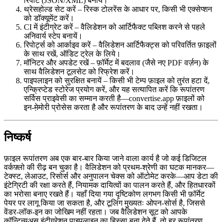
रिपोर्ट (JSON/XML) बनायें।
थ्रेसहोल्ड सेट करें
– रिस्क टोलरेंस के आधार पर, किसी भी एक्सेप्शन
को डॉक्यूमेंट करें।
CI में इंटीग्रेट करें
– वैलिडेशन को आर्टिफैक्ट पब्लिश करने से पहले
अनिवार्य स्टेप बनायें।
रिपोर्ट्स को आर्काइव करें
– वैलिडेशन आर्टिफैक्ट्स को परिवर्तित फ़ाइलों
के साथ रखें, ऑडिट ट्रेल के लिये।
मॉनिटर और अपडेट रखें
– फ़ॉर्मेट में बदलाव (जैसे नए PDF वर्ज़न) के
साथ वैलिडेशन टूलसेट को रिफ्रेश करें।
पाइपलाइन को सुरक्षित बनायें
– किसी भी टेम्प फ़ाइल को तुरंत हटा दें,
एन्क्रिप्टेड स्टोरेज प्रयोग करें, और यह सत्यापित करें कि रूपांतरण
सर्विस प्राइवेसी का सम्मान करती है—
convertise.app
फ़ाइलों को
इन‑मे़मोरी प्रोसेस करता है और रूपांतरण के बाद उन्हें नहीं रखता।
निष्कर्ष
फ़ाइल रूपांतरण अब एक बार‑बार किया जाने वाला कार्य है जो कई डिजिटल
वर्कफ़्लो की रीढ़ बन चुका है। वैलिडेशन को प्रथम‑श्रेणी का घटक मानकर—
टेक्स्ट, लेआउट, रिसोर्स और अनुपालन चेक्स को ऑटोमेट करके—आप डेटा की
इंटेग्रिटी की रक्षा करते हैं, नियामक दायित्वों का पालन करते हैं, और हितधारकों
का भरोसा बनाए रखते हैं। यहाँ दिया गया दृष्टिकोण लगभग किसी भी फ़ॉर्मेट
पेयर पर लागू किया जा सकता है, और टूलिंग मुख्यतः ओपन‑सोर्स है, जिससे
वेंडर‑लॉक‑इन का जोखिम नहीं रहता। जब वैलिडेशन सूट को आपके
कॉन्टिन्यूअस इंटीग्रेशन पाइपलाइन का हिस्सा बना देते हैं, तो हर रूपांतरण