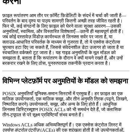
करना
फ़ाइल रूपांतरण आम तौर पर फ़ॉर्मेट फ़िडेलिटी के संदर्भ में चर्चा की जाती है—
परिवर्तन के बाद दृश्य या पाठ्य सामग्री कितनी अच्छी तरह जीवित रहती है।
फिर भी, कई संगठनों के लिए फ़ाइल को घेरने वाला सुरक्षा आवरण—उसकी
अनुमतियाँ, स्वामित्व, और विस्तारित विशेषताएँ—उतनी ही महत्वपूर्ण होती हैं।
जब कोई दस्तावेज़ विंडोज़ कार्यस्थल से लिनक्स सर्वर पर जाता है, या
क्लाउड‑आधारित परिवर्तक के माध्यम से गुजरता है, तो ये एक्सेस कंट्रोल्स
चुपचाप हटा दिए जा सकते हैं, जिससे संवेदनशील डेटा उजागर हो जाता है या
स्वचालित वर्कफ़्लो टूट जाता है। यह गाइड अनुमतियों के मूल मॉडल को
समझाता है, बताता है कि रूपांतरण के दौरान वे क्यों मायने रखते हैं, और उन्हें
बरकरार रखने के लिए ठोस, पुनरुत्पादक तकनीकें प्रदान करता है।
विभिन्न प्लेटफ़ॉर्म पर अनुमतियों के मॉडल को समझना
POSIX अनुमतियाँ
यूनिक्स‑समान सिस्टमों में प्रमुख हैं। हर फ़ाइल का एक
मालिक उपयोगकर्ता, एक मालिक समूह, और तीन अनुमति त्रिक (पढ़ने, लिखने,
निष्पादित करने) उपयोगकर्ता, समूह, और अन्य के लिए होते हैं। आधुनिक
लिनक्स डिस्ट्रिब्यूशन
POSIX ACLs
को भी समर्थन देते हैं, जो क्लासिक
तीन‑ट्यूपल से परे सूक्ष्म प्रविष्टियाँ संभव बनाते हैं।
Windows ACLs
अधिक अभिव्यक्तिपूर्ण हैं। एक एक्सेस कंट्रोल लिस्ट में
एक्सेस कंट्रोल एंट्रीज़
(ACEs) की एक श्रृंखला होती है जो उपयोगकर्ताओं,