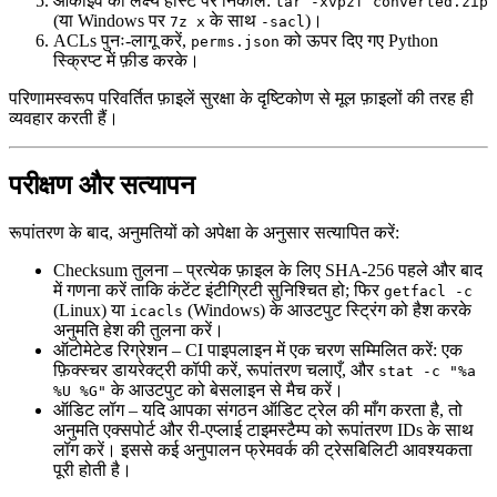
आर्काइव
को लक्ष्य होस्ट पर निकालें:
tar -xvpzf converted.zip
(या Windows पर
के साथ
)।
7z x
-sacl
ACLs पुनः‑लागू
करें,
को ऊपर दिए गए Python
perms.json
स्क्रिप्ट में फ़ीड करके।
परिणामस्वरूप परिवर्तित फ़ाइलें सुरक्षा के दृष्टिकोण से मूल फ़ाइलों की तरह ही
व्यवहार करती हैं।
परीक्षण और सत्यापन
रूपांतरण के बाद, अनुमतियों को अपेक्षा के अनुसार सत्यापित करें:
Checksum तुलना
– प्रत्येक फ़ाइल के लिए SHA‑256 पहले और बाद
में गणना करें ताकि कंटेंट इंटीग्रिटी सुनिश्चित हो; फिर
getfacl -c
(Linux) या
(Windows) के आउटपुट स्ट्रिंग को हैश करके
icacls
अनुमति हेश की तुलना करें।
ऑटोमेटेड रिग्रेशन
– CI पाइपलाइन में एक चरण सम्मिलित करें: एक
फ़िक्स्चर डायरेक्ट्री कॉपी करें, रूपांतरण चलाएँ, और
stat -c "%a
के आउटपुट को बेसलाइन से मैच करें।
%U %G"
ऑडिट लॉग
– यदि आपका संगठन ऑडिट ट्रेल की माँग करता है, तो
अनुमति एक्सपोर्ट और री‑एप्लाई टाइमस्टैम्प को रूपांतरण IDs के साथ
लॉग करें। इससे कई अनुपालन फ्रेमवर्क की ट्रेसबिलिटी आवश्यकता
पूरी होती है।