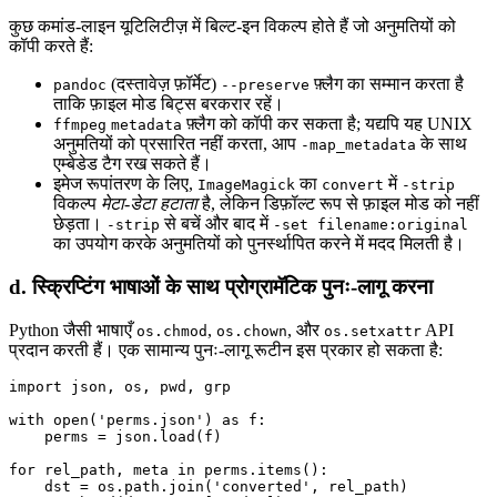
कुछ कमांड‑लाइन यूटिलिटीज़ में बिल्ट‑इन विकल्प होते हैं जो अनुमतियों को
कॉपी करते हैं:
(दस्तावेज़ फ़ॉर्मेट)
फ़्लैग का सम्मान करता है
pandoc
--preserve
ताकि फ़ाइल मोड बिट्स बरकरार रहें।
फ़्लैग को कॉपी कर सकता है; यद्यपि यह UNIX
ffmpeg
metadata
अनुमतियों को प्रसारित नहीं करता, आप
के साथ
-map_metadata
एम्बेडेड टैग रख सकते हैं।
इमेज रूपांतरण के लिए,
का
में
ImageMagick
convert
-strip
विकल्प
मेटा‑डेटा हटाता
है, लेकिन डिफ़ॉल्ट रूप से फ़ाइल मोड को नहीं
छेड़ता।
से बचें और बाद में
-strip
-set filename:original
का उपयोग करके अनुमतियों को पुनर्स्थापित करने में मदद मिलती है।
d. स्क्रिप्टिंग भाषाओं के साथ प्रोग्रामॅटिक पुनः‑लागू करना
Python जैसी भाषाएँ
,
, और
API
os.chmod
os.chown
os.setxattr
प्रदान करती हैं। एक सामान्य पुनः‑लागू रूटीन इस प्रकार हो सकता है:
import json, os, pwd, grp

with open('perms.json') as f:

    perms = json.load(f)

for rel_path, meta in perms.items():

    dst = os.path.join('converted', rel_path)
