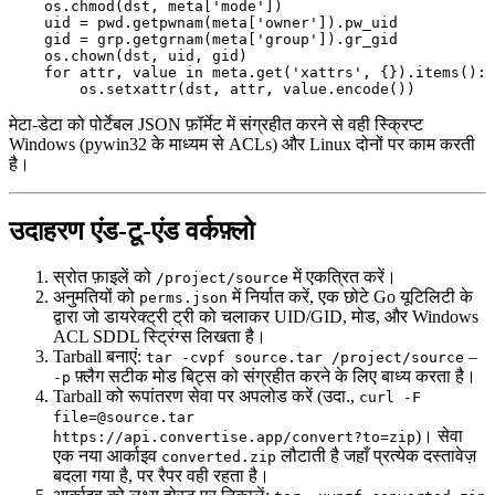
    os.chmod(dst, meta['mode'])

    uid = pwd.getpwnam(meta['owner']).pw_uid

    gid = grp.getgrnam(meta['group']).gr_gid

    os.chown(dst, uid, gid)

    for attr, value in meta.get('xattrs', {}).items():

मेटा‑डेटा को पोर्टेबल JSON फ़ॉर्मेट में संग्रहीत करने से वही स्क्रिप्ट
Windows (pywin32 के माध्यम से ACLs) और Linux दोनों पर काम करती
है।
उदाहरण एंड‑टू‑एंड वर्कफ़्लो
स्रोत फ़ाइलें
को
में एकत्रित करें।
/project/source
अनुमतियों
को
में निर्यात करें, एक छोटे Go यूटिलिटी के
perms.json
द्वारा जो डायरेक्ट्री ट्री को चलाकर UID/GID, मोड, और Windows
ACL SDDL स्ट्रिंग्स लिखता है।
Tarball
बनाएं:
–
tar -cvpf source.tar /project/source
फ़्लैग सटीक मोड बिट्स को संग्रहीत करने के लिए बाध्य करता है।
-p
Tarball
को रूपांतरण सेवा पर अपलोड करें (उदा.,
curl -F
file=@source.tar
)। सेवा
https://api.convertise.app/convert?to=zip
एक नया आर्काइव
लौटाती है जहाँ प्रत्येक दस्तावेज़
converted.zip
बदला गया है, पर रैपर वही रहता है।