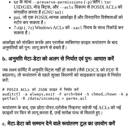
tar
के साथ
(
) फ़्लैग।
--preserve-permissions
-p
tar
UID/GID, मोड बिट्स, और
विकल्प से POSIX ACLs को
--acls
संग्रहीत करता है (GNU tar)।
pax
, जो एक POSIX‑मानक आर्काइव है और विस्तारित विशेषताओं को
स्टोर कर सकता है।
7‑zip
(
) Windows ACLs को
स्विच के साथ रिकॉर्ड कर
.7z
-sacl
सकता है।
आर्काइव को संरक्षित करके आप प्रत्येक व्यक्तिगत फ़ाइल रूपांतरण के बाद
अनुमतियों को पुनः लागू करने से बचते हैं।
b. अनुमति मेटा‑डेटा को अलग से निर्यात एवं पुनः आयात करें
जब लक्ष्य फ़ॉर्मेट में अनुमति बिट्स नहीं हो सकते (जैसे DOCX को PDF में
बदलना), तो रूपांतरण से पहले सुरक्षा विवरणों को साइडकार फ़ाइल में निर्यात
करें:
# POSIX ACLs को JSON फ़ाइल में निर्यात करें

auditctl -a always,exit -F arch=b64 -S chmod,chown -k p
रूपांतरण के बाद, एक छोटा पोस्ट‑प्रोसेस स्क्रिप्ट सहेजी गई ACLs को नई
फ़ाइलों पर फिर से लागू करता है, उन्हें सापेक्ष पाथ से मिलाते हुए।
c. मेटा‑डेटा को सम्मान देने वाले रूपांतरण टूल का उपयोग करें