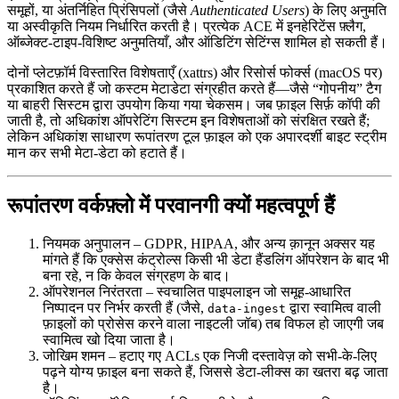
समूहों, या अंतर्निहित प्रिंसिपलों (जैसे
Authenticated Users
) के लिए अनुमति
या अस्वीकृति नियम निर्धारित करती है। प्रत्येक ACE में इनहेरिटेंस फ़्लैग,
ऑब्जेक्ट‑टाइप‑विशिष्ट अनुमतियाँ, और ऑडिटिंग सेटिंग्स शामिल हो सकती हैं।
दोनों प्लेटफ़ॉर्म
विस्तारित विशेषताएँ
(xattrs) और
रिसोर्स फोर्क्स
(macOS पर)
प्रकाशित करते हैं जो कस्टम मेटाडेटा संग्रहीत करते हैं—जैसे “गोपनीय” टैग
या बाहरी सिस्टम द्वारा उपयोग किया गया चेकसम। जब फ़ाइल सिर्फ़ कॉपी की
जाती है, तो अधिकांश ऑपरेटिंग सिस्टम इन विशेषताओं को संरक्षित रखते हैं;
लेकिन अधिकांश साधारण रूपांतरण टूल फ़ाइल को एक अपारदर्शी बाइट स्ट्रीम
मान कर सभी मेटा‑डेटा को हटाते हैं।
रूपांतरण वर्कफ़्लो में परवानगी क्यों महत्वपूर्ण हैं
नियमक अनुपालन
– GDPR, HIPAA, और अन्य क़ानून अक्सर यह
मांगते हैं कि एक्सेस कंट्रोल्स किसी भी डेटा हैंडलिंग ऑपरेशन के बाद भी
बना रहे, न कि केवल संग्रहण के बाद।
ऑपरेशनल निरंतरता
– स्वचालित पाइपलाइन जो समूह‑आधारित
निष्पादन पर निर्भर करती हैं (जैसे,
द्वारा स्वामित्व वाली
data‑ingest
फ़ाइलों को प्रोसेस करने वाला नाइटली जॉब) तब विफल हो जाएगी जब
स्वामित्व खो दिया जाता है।
जोखिम शमन
– हटाए गए ACLs एक निजी दस्तावेज़ को सभी‑के‑लिए
पढ़ने योग्य फ़ाइल बना सकते हैं, जिससे डेटा‑लीक्स का खतरा बढ़ जाता
है।