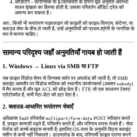
ऑडिटिंग
– फ़ॉरेन्सिक या ई‑डिस्कवरी के दौरान मूल अनुमति अवस्था
साक्ष्य शृंखला का हिस्सा होती है; उसका परिवर्तन ऑडिट ट्रेल को
अमान्य कर सकता है।
अतः, किसी भी रूपांतरण पाइपलाइन जो फ़ाइलों को फ़ाइल‑सिस्टम, कंटेनर, या
क्लाउड सेवा के बीच ले जाती है, उन्हें अनुमतियों को प्रथम‑श्रेणी के नागरिक के
रूप में मानना चाहिए।
सामान्य परिदृश्य जहाँ अनुमतियाँ गायब हो जाती हैं
1. Windows → Linux via SMB या FTP
जब फ़ाइल विंडोज़ शेयर से लिनक्स सर्वर पर अपलोड की जाती है, तो SMB
क्लाइंट आमतौर पर विंडोज़ मालिक को स्थानीय उपयोगकर्ता (अक्सर
)
nobody
में मैप करता है और मूल ACL को छोड़ देता है। FTP, जो एक साधारण टेक्स्ट
प्रोटोकॉल है, सभी मेटा‑डेटा को हटा देता है।
2. क्लाउड‑आधारित रूपांतरण सेवाएँ
अधिकांश SaaS परिवर्तक
POST स्वीकार करते
multipart/form-data
हैं, फ़ाइल सामग्री पढ़ते हैं, परिवर्तन करते हैं, और परिणाम वापस भेजते हैं। सेवा
पेलोड को कच्चे बाइट्स मानती है; इसलिए OS‑स्तर के अनुमति बिट्स क्लाइंट
मशीन से कभी नहीं निकलते। डाउनलोड के बाद, परिणामी फ़ाइल प्राप्त करने