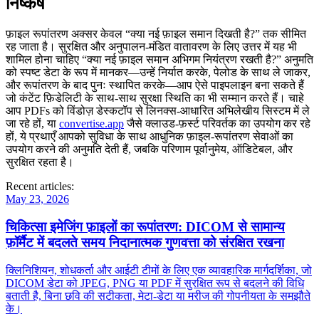
निष्कर्ष
फ़ाइल रूपांतरण अक्सर केवल “क्या नई फ़ाइल समान दिखती है?” तक सीमित
रह जाता है। सुरक्षित और अनुपालन‑मंडित वातावरण के लिए उत्तर में यह भी
शामिल होना चाहिए “क्या नई फ़ाइल समान अभिगम नियंत्रण रखती है?” अनुमति
को स्पष्ट डेटा के रूप में मानकर—उन्हें निर्यात करके, पेलोड के साथ ले जाकर,
और रूपांतरण के बाद पुनः स्थापित करके—आप ऐसे पाइपलाइन बना सकते हैं
जो कंटेंट फ़िडेलिटी के साथ-साथ सुरक्षा स्थिति का भी सम्मान करते हैं। चाहे
आप PDFs को विंडोज़ डेस्कटॉप से लिनक्स‑आधारित अभिलेखीय सिस्टम में ले
जा रहे हों, या
convertise.app
जैसे क्लाउड‑फ़र्स्ट परिवर्तक का उपयोग कर रहे
हों, ये प्रथाएँ आपको सुविधा के साथ आधुनिक फ़ाइल‑रूपांतरण सेवाओं का
उपयोग करने की अनुमति देती हैं, जबकि परिणाम पूर्वानुमेय, ऑडिटेबल, और
सुरक्षित रहता है।
Recent articles:
May 23, 2026
चिकित्सा इमेजिंग फ़ाइलों का रूपांतरण: DICOM से सामान्य
फ़ॉर्मैट में बदलते समय निदानात्मक गुणवत्ता को संरक्षित रखना
क्लिनिशियन, शोधकर्ता और आईटी टीमों के लिए एक व्यावहारिक मार्गदर्शिका, जो
DICOM डेटा को JPEG, PNG या PDF में सुरक्षित रूप से बदलने की विधि
बताती है, बिना छवि की सटीकता, मेटा‑डेटा या मरीज की गोपनीयता के समझौते
के।