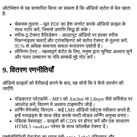
ऑटोमेशन से यह सत्यापित किया जा सकता है कि ऑडियो स्रोत से मेल खाता
है:
चेकसम तुलना
– मूल PDF का हैश जनरेट करके ऑडियो फ़ाइल के
साथ स्टोर करें, जिससे उत्पत्ति सिद्ध हो सके।
स्पीच‑टू‑टेक्स्ट वैलिडेशन
– आउटपुट ऑडियो पर हल्का स्पीच
रिकग्नाइज़र चलाएँ और ट्रांसक्रिप्ट को स्रोत टेक्स्ट से तुलना करें;
95 % से अधिक समानता सफल रूपांतरण दर्शाती है।
लीस्निंग टेस्ट
– महत्वपूर्ण कंटेंट के लिए, मनुष्य द्वारा चुनिंदा अध्याय सुनें
और गलत उच्चारण या गति‑सम्बंधी मुद्दे नोट करें।
9. वितरण रणनीतियाँ
ऑडियो फ़ाइलों को वैरीफ़ाई करने के बाद, यह सोचें कि वे कैसे उपभोग की
जाएँगी:
पॉडकास्ट प्लेटफ़ॉर्म
– MP3 को Anchor या Libsyn जैसे सर्विसेज़ पर
अपलोड करें; विवरण में अध्याय टाइमस्टैंप जोड़ें।
लर्निंग मैनेजमेंट सिस्टम
– कई LMS ऑडियो एसेट्स स्वीकार करते हैं;
इन्हें स्लाइड्स के साथ एंबेड करके मल्टी‑मोडल लर्निंग अनुभव बनाएं।
पब्लिक वेबसाइट
– फ़ाइलों को CDN पर होस्ट करें और एक साधारण
HTML5
प्लेयर के साथ फॉलबैक टेक्स्ट दें।
<audio>
एक्सेसेबिलिटी मेटाडेटा
का ध्यान रखें:
एट्रिब्यूट और