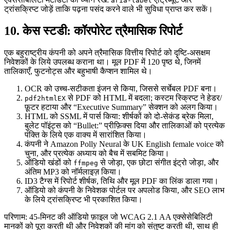
aria-label
ट्रांसक्रिप्ट जोड़ें ताकि पढ़ना पसंद करने वाले भी सुविधा प्राप्त कर सकें।
10. केस स्टडी: कॉरपोरेट त्रैमासिक रिपोर्ट
एक बहुराष्ट्रीय कंपनी को अपने त्रैमासिक वित्तीय रिपोर्ट को दृष्टि‑असक्षम
निवेशकों के लिये उपलब्ध कराना था। मूल PDF में 120 पृष्ठ थे, जिनमें
तालिकाएँ, फुटनोट्स और बहुभाषी कैप्शन शामिल थे।
OCR
को उच्च‑सटीकता इंजन से किया, जिससे सर्चेबल PDF बना।
से PDF को HTML में बदला; कस्टम स्क्रिप्ट ने हेडर/
pdf2htmlEX
फ़ूटर हटाया और “Executive Summary” सेक्शन को अलग किया।
HTML को SSML में पार्स किया: शीर्षकों को दो‑सेकंड ब्रेक मिला,
बुलेट पॉइंट्स को “Bullet:” प्रीफ़िक्स दिया और तालिकाओं को प्रत्येक
पंक्ति के लिये एक वाक्य में सारांशित किया।
कंपनी ने Amazon Polly Neural के UK English female voice को
चुना, और प्रत्येक अध्याय को बैच में सबमिट किया।
ऑडियो खंडों को
से जोड़ा, एक छोटा संगीत इंट्रो जोड़ा, और
ffmpeg
अंतिम MP3 को नॉर्मलाइज़ किया।
ID3 टैग्स में रिपोर्ट शीर्षक, तिथि और मूल PDF का लिंक डाला गया।
ऑडियो को कंपनी के निवेशक पोर्टल पर अपलोड किया, और SEO लाभ
के लिये ट्रांसक्रिप्ट भी प्रकाशित किया।
परिणाम: 45‑मिनट की ऑडियो फ़ाइल जो WCAG 2.1 AA एक्सेसेबिलिटी
मानकों को पूरा करती थी और निवेशकों की मांग को संतुष्ट करती थी, साथ ही