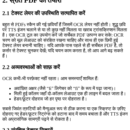
2. स्रोत PDF की तैयारी
2.1 टेक्स्ट लेयर की उपस्थिति सत्यापित करें
बहुत से PDFs स्कैन की गई छवियाँ हैं जिसमें OCR लेयर नहीं होती। शुद्ध छवि
पर TTS इंजन चलाने से या तो कुछ नहीं मिलता या खराब ट्रांसक्रिप्शन मिलता
है। एक OCR टूल का उपयोग करें जो सर्चेबल PDF उत्पन्न कर सके: OCR
चरण को मूल लेआउट को संरक्षित रखना चाहिए और साथ ही एक छिपी हुई
टेक्स्ट लेयर बनानी चाहिए। यदि आपके पास पहले से ही सर्चेबल PDF है, तो
कर्सर से टेक्स्ट चुनकर देखें; यदि चयन काम करता है, तो आप आगे बढ़ सकते
हैं।
2.2 अव्यवस्थाओं को साफ़ करें
OCR कभी‑भी परफ़ेक्ट नहीं रहता। आम समस्याएँ शामिल हैं:
अवांछित अक्षर
(जैसे “ﬁ” लिगेचर को “fi” के रूप में पढ़ा जाना)।
मिली हुई कॉलम
जहाँ दो‑कॉलम लेआउट एक ही लाइन में बदल जाता है।
हेडर/फ़ूटर दोहराव
जो हर पृष्ठ पर दोहराता है।
सबसे जिवंत त्रुटियों को मैन्युअल रूप से ठीक करना या एक स्क्रिप्ट के ज़रिए
दोहराए गए हेडर/फ़ूटर स्ट्रिंग्स को हटाना बाद में समय बचाता है और TTS इंजन
को अप्रासंगिक सामग्री पढ़ने से रोकता है।