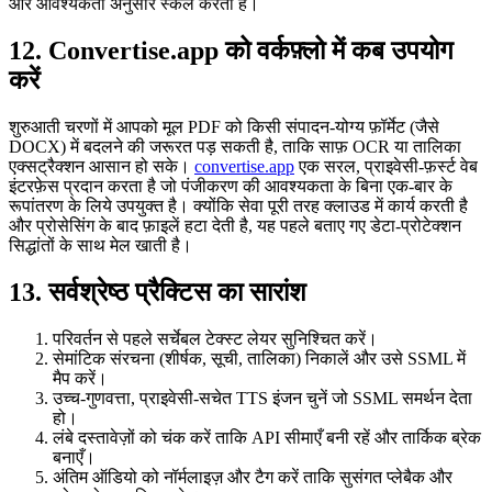
और आवश्यकता अनुसार स्केल करती है।
12. Convertise.app को वर्कफ़्लो में कब उपयोग
करें
शुरुआती चरणों में आपको मूल PDF को किसी संपादन‑योग्य फ़ॉर्मेट (जैसे
DOCX) में बदलने की जरूरत पड़ सकती है, ताकि साफ़ OCR या तालिका
एक्सट्रैक्शन आसान हो सके।
convertise.app
एक सरल, प्राइवेसी‑फ़र्स्ट वेब
इंटरफ़ेस प्रदान करता है जो पंजीकरण की आवश्यकता के बिना एक‑बार के
रूपांतरण के लिये उपयुक्त है। क्योंकि सेवा पूरी तरह क्लाउड में कार्य करती है
और प्रोसेसिंग के बाद फ़ाइलें हटा देती है, यह पहले बताए गए डेटा‑प्रोटेक्शन
सिद्धांतों के साथ मेल खाती है।
13. सर्वश्रेष्ठ प्रैक्टिस का सारांश
परिवर्तन से पहले सर्चेबल टेक्स्ट लेयर सुनिश्चित करें।
सेमांटिक संरचना (शीर्षक, सूची, तालिका) निकालें और उसे SSML में
मैप करें।
उच्च‑गुणवत्ता, प्राइवेसी‑सचेत TTS इंजन चुनें जो SSML समर्थन देता
हो।
लंबे दस्तावेज़ों को चंक करें ताकि API सीमाएँ बनी रहें और तार्किक ब्रेक
बनाएँ।
अंतिम ऑडियो को नॉर्मलाइज़ और टैग करें ताकि सुसंगत प्लेबैक और