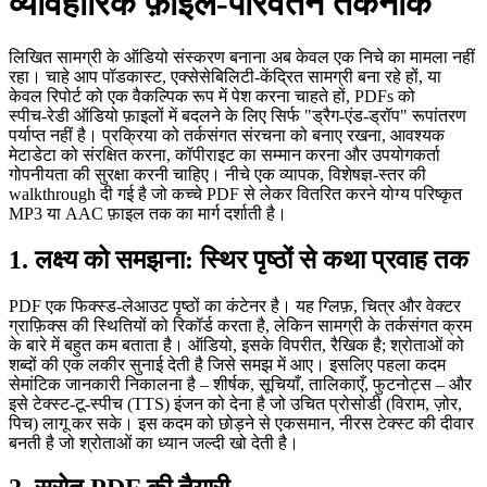
व्यावहारिक फ़ाइल‑परिवर्तन तकनीकें
लिखित सामग्री के ऑडियो संस्करण बनाना अब केवल एक निचे का मामला नहीं
रहा। चाहे आप पॉडकास्ट, एक्सेसेबिलिटी‑केंद्रित सामग्री बना रहे हों, या
केवल रिपोर्ट को एक वैकल्पिक रूप में पेश करना चाहते हों, PDFs को
स्पीच‑रेडी ऑडियो फ़ाइलों में बदलने के लिए सिर्फ "ड्रैग‑एंड‑ड्रॉप" रूपांतरण
पर्याप्त नहीं है। प्रक्रिया को तर्कसंगत संरचना को बनाए रखना, आवश्यक
मेटाडेटा को संरक्षित करना, कॉपीराइट का सम्मान करना और उपयोगकर्ता
गोपनीयता की सुरक्षा करनी चाहिए। नीचे एक व्यापक, विशेषज्ञ‑स्तर की
walkthrough दी गई है जो कच्चे PDF से लेकर वितरित करने योग्य परिष्कृत
MP3 या AAC फ़ाइल तक का मार्ग दर्शाती है।
1. लक्ष्य को समझना: स्थिर पृष्ठों से कथा प्रवाह तक
PDF एक फिक्स्ड‑लेआउट पृष्ठों का कंटेनर है। यह ग्लिफ़, चित्र और वेक्टर
ग्राफ़िक्स की स्थितियों को रिकॉर्ड करता है, लेकिन सामग्री के तर्कसंगत क्रम
के बारे में बहुत कम बताता है। ऑडियो, इसके विपरीत, रैखिक है; श्रोताओं को
शब्दों की एक लकीर सुनाई देती है जिसे समझ में आए। इसलिए पहला कदम
सेमांटिक जानकारी
निकालना है – शीर्षक, सूचियाँ, तालिकाएँ, फुटनोट्स – और
इसे टेक्स्ट‑टू‑स्पीच (TTS) इंजन को देना है जो उचित प्रोसोडी (विराम, ज़ोर,
पिच) लागू कर सके। इस कदम को छोड़ने से एकसमान, नीरस टेक्स्ट की दीवार
बनती है जो श्रोताओं का ध्यान जल्दी खो देती है।