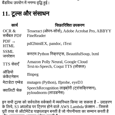
बैंडविथ उपयोग में नगण्य वृद्धि हुई।
11. टूल्स और संसाधन
कार्य
सिफ़ारिशित उपकरण
OCR &
Tesseract
(ओपन‑सोर्स),
Adobe Acrobat Pro
,
ABBYY
सर्चेबल PDF
FineReader
PDF →
pdf2htmlEX
,
pandoc
,
iText
HTML
SSML
कस्टम Python स्क्रिप्ट्स,
BeautifulSoup
,
lxml
जनरेशन
Amazon Polly Neural
,
Google Cloud
TTS सेवाएँ
Text‑to‑Speech
,
Coqui TTS (लोकल)
ऑडियो
ffmpeg
कंकैटनेशन
मेटाडेटा एम्बेड
mutagen
(Python),
ffprobe
,
eyeD3
SpeechRecognition
लाइब्रेरी (ट्रांसक्रिप्शन),
क्वालिटी चेक
pyloudnorm
(लाउडनेस)
इन सभी टूल्स को सर्वरलेस वर्कफ़्लो में व्यवस्थित किया जा सकता है – उदाहरण
के लिये, S3 अपलोड पर ट्रिगर होने वाले AWS Lambda फ़ंक्शन – जिससे
पूरी तरह से ऑटोमेटेड पाइपलाइन बनती है जो गोपनीयता का सम्मान करती है