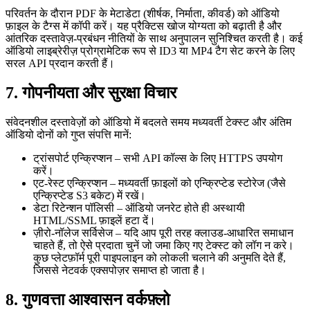
परिवर्तन के दौरान PDF के मेटाडेटा (शीर्षक, निर्माता, कीवर्ड) को ऑडियो
फ़ाइल के टैग्स में कॉपी करें। यह प्रैक्टिस खोज योग्यता को बढ़ाती है और
आंतरिक दस्तावेज़‑प्रबंधन नीतियों के साथ अनुपालन सुनिश्चित करती है। कई
ऑडियो लाइब्रेरीज़ प्रोग्रामेटिक रूप से ID3 या MP4 टैग सेट करने के लिए
सरल API प्रदान करती हैं।
7. गोपनीयता और सुरक्षा विचार
संवेदनशील दस्तावेज़ों को ऑडियो में बदलते समय मध्यवर्ती टेक्स्ट और अंतिम
ऑडियो दोनों को गुप्त संपत्ति मानें:
ट्रांसपोर्ट एन्क्रिप्शन
– सभी API कॉल्स के लिए HTTPS उपयोग
करें।
एट‑रेस्ट एन्क्रिप्शन
– मध्यवर्ती फ़ाइलों को एन्क्रिप्टेड स्टोरेज (जैसे
एन्क्रिप्टेड S3 बकेट) में रखें।
डेटा रिटेन्शन पॉलिसी
– ऑडियो जनरेट होते ही अस्थायी
HTML/SSML फ़ाइलें हटा दें।
ज़ीरो‑नॉलेज सर्विसेज
– यदि आप पूरी तरह क्लाउड‑आधारित समाधान
चाहते हैं, तो ऐसे प्रदाता चुनें जो जमा किए गए टेक्स्ट को लॉग न करे।
कुछ प्लेटफ़ॉर्म पूरी पाइपलाइन को लोकली चलाने की अनुमति देते हैं,
जिससे नेटवर्क एक्सपोज़र समाप्त हो जाता है।
8. गुणवत्ता आश्वासन वर्कफ़्लो