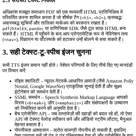
2.3 संरचित टेक्स्ट निकालें
अधिकांश मजबूत समाधान PDF को एक मध्यवर्ती
HTML
प्रतिनिधित्व में
परिवर्तित करना शामिल करता है जो शीर्षक टैग (
,
), क्रमबद्ध/
<h1>
<h2>
अक्रमबद्ध सूचियाँ और तालिका मार्कअप को बरकरार रखता है।
,
या वाणिज्यिक SDK जैसे टूल साफ़ HTML बना
pdf2htmlEX
pandoc
सकते हैं। HTML में पहुँचने के बाद आप प्रोग्रामेटिक रूप से नेविगेशन तत्व
(
), विज्ञापन या वॉटरमार्क को हटाकर उन्हें बोलने से बचा सकते हैं।
<nav>
3. सही टेक्स्ट‑टू‑स्पीच इंजन चुनना
सभी TTS इंजन समान नहीं होते। पेशेवर परिणामों के लिए नीचे दिए गए मानदंडों
पर विचार करें:
वॉइस क्वालिटी
– न्यूरल‑नेटवर्क‑आधारित आवाज़ें (जैसे Amazon Polly
Neural, Google WaveNet) प्राकृतिक सुनाई देती हैं और सूक्ष्म
इंटोनेशन को समर्थन देती हैं।
SSML समर्थन
– Speech Synthesis Markup Language आपको
विराम (
), ज़ोर (
) और संक्षेपाक्षरों के उच्चारण
<break>
<emphasis>
को नियंत्रित करने की अनुमति देता है।
बैच प्रोसेसिंग API
– जब दस्तावेज़ों की दहाड़ों को बदल रहे हों, तो ऐसा
API जो टेक्स्ट पेलोड स्वीकार करे और ऑडियो स्ट्रीम लौटाए, मैनुअल
मेहनत बचाता है।
गोपनीयता आश्वासन
– स्रोत सामग्री गोपनीय हो सकती है, इसलिए
ऐसा प्रदाता चुनें जो एंड‑टू‑एंड एन्क्रिप्शन देता हो और प्रोसेसिंग के बाद