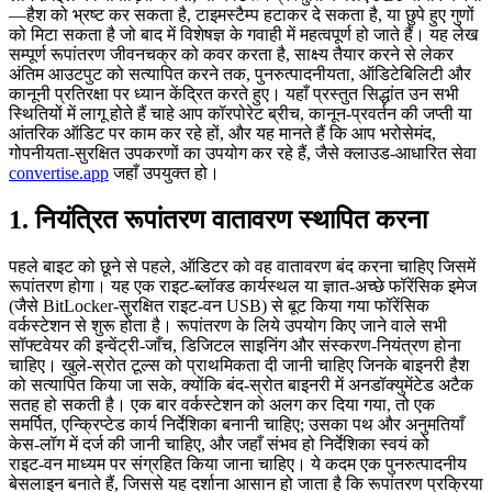
—हैश को भ्रष्ट कर सकता है, टाइमस्टैम्प हटाकर दे सकता है, या छुपे हुए गुणों
को मिटा सकता है जो बाद में विशेषज्ञ के गवाही में महत्वपूर्ण हो जाते हैं। यह लेख
सम्पूर्ण रूपांतरण जीवनचक्र को कवर करता है, साक्ष्य तैयार करने से लेकर
अंतिम आउटपुट को सत्यापित करने तक, पुनरुत्पादनीयता, ऑडिटेबिलिटी और
कानूनी प्रतिरक्षा पर ध्यान केंद्रित करते हुए। यहाँ प्रस्तुत सिद्धांत उन सभी
स्थितियों में लागू होते हैं चाहे आप कॉरपोरेट ब्रीच, कानून‑प्रवर्तन की जप्ती या
आंतरिक ऑडिट पर काम कर रहे हों, और यह मानते हैं कि आप भरोसेमंद,
गोपनीयता‑सुरक्षित उपकरणों का उपयोग कर रहे हैं, जैसे क्लाउड‑आधारित सेवा
convertise.app
जहाँ उपयुक्त हो।
1. नियंत्रित रूपांतरण वातावरण स्थापित करना
पहले बाइट को छूने से पहले, ऑडिटर को वह वातावरण बंद करना चाहिए जिसमें
रूपांतरण होगा। यह एक राइट‑ब्लॉक्ड कार्यस्थल या ज्ञात‑अच्छे फॉरेंसिक इमेज
(जैसे BitLocker‑सुरक्षित राइट‑वन USB) से बूट किया गया फॉरेंसिक
वर्कस्टेशन से शुरू होता है। रूपांतरण के लिये उपयोग किए जाने वाले सभी
सॉफ्टवेयर की इन्वेंट्री‑जाँच, डिजिटल साइनिंग और संस्करण‑नियंत्रण होना
चाहिए। खुले‑स्रोत टूल्स को प्राथमिकता दी जानी चाहिए जिनके बाइनरी हैश
को सत्यापित किया जा सके, क्योंकि बंद‑स्रोत बाइनरी में अनडॉक्युमेंटेड अटैक
सतह हो सकती है। एक बार वर्कस्टेशन को अलग कर दिया गया, तो एक
समर्पित, एन्क्रिप्टेड कार्य निर्देशिका बनानी चाहिए; उसका पथ और अनुमतियाँ
केस‑लॉग में दर्ज की जानी चाहिए, और जहाँ संभव हो निर्देशिका स्वयं को
राइट‑वन माध्यम पर संग्रहित किया जाना चाहिए। ये कदम एक पुनरुत्पादनीय
बेसलाइन बनाते हैं, जिससे यह दर्शाना आसान हो जाता है कि रूपांतरण प्रक्रिया