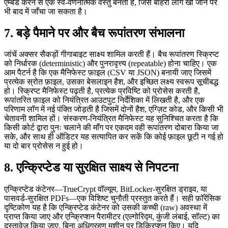
एम्बेड करने से एक स्व‑वर्णनात्मक वस्तु बनती है, जिसे बाहरी लॉग खो जाने पर
भी बाद में जाँचा जा सकता है।
7. बड़े पैमाने पर और बैच रूपांतरण संभालना
जांचें अक्सर सैकड़ों गीगाबाइट साक्ष्य शामिल करती हैं। बैच रूपांतरण स्क्रिप्ट
को निर्धारक (deterministic) और पुनरावृत्त्य (repeatable) होना चाहिए। एक
आम पैटर्न है कि एक मैनिफेस्ट फ़ाइल (CSV या JSON) बनायी जाए जिसमें
प्रत्येक स्रोत फ़ाइल, उसका बेसलाइन हैश, और इच्छित लक्ष्य स्वरूप सूचीबद्ध
हो। स्क्रिप्ट मैनिफेस्ट पढ़ती है, प्रत्येक प्रविष्टि को प्रोसेस करती है,
रूपांतरित फ़ाइल को नियंत्रित आउटपुट निर्देशिका में लिखती है, और एक
परिणाम लॉग में नई पंक्ति जोड़ती है जिसमें दोनों हैश, एग्ज़िट कोड, और किसी भी
चेतावनी शामिल हों। संस्करण‑नियंत्रित मैनिफेस्ट यह सुनिश्चित करता है कि
किसी कोर्ट द्वारा पुनः चलाने की माँग पर एकदम वही रूपांतरण दोबारा किया जा
सके, और साथ ही ऑडिटर यह सत्यापित कर सकें कि कोई फ़ाइल छूटी न गई हो
या दो बार प्रोसेस न हुई हो।
8. एन्क्रिप्टेड या सुरक्षित साक्ष्य से निपटना
एन्क्रिप्टेड कंटेनर—TrueCrypt वॉल्यूम, BitLocker‑सुरक्षित ड्राइव, या
पासवर्ड‑सुरक्षित PDFs—एक विशिष्ट चुनौती प्रस्तुत करते हैं। सही फ़ॉरेंसिक
दृष्टिकोण यह है कि एन्क्रिप्टेड कंटेनर को उसकी कच्ची (raw) अवस्था में
प्राप्त किया जाए और एन्क्रिप्शन पैरामीटर (एल्गोरिद्म, कुंजी लंबाई, सॉल्ट) का
दस्तावेज़ किया जाए, बिना अधिग्रहण मशीन पर डिक्रिप्शन किए। यदि