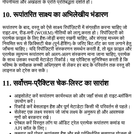
गोपनीयता और अखंडता के प्रति प्रतिबद्धता दर्शाते हों।
10. रूपांतरित साक्ष्य का अभिलेखीय भंडारण
रूपांतरण के बाद, वस्तु को ऐसे साक्ष्य रिपॉज़िटरी में संग्रहीत करना चाहिए जो
राइट‑वन, रीड‑मनी (WORM) नीतियों को लागू करता हो। रिपॉज़िटरी को
प्रत्येक फ़ाइल के लिए हैश‑जोड़ी बनाए रखनी चाहिए, और संग्रह माध्यम को
नियमित रूप से फ़िक्सिटी चेक (पुर्न‑हैशिंग) के जरिए बिट‑रॉट का पता लगाने हेतु
जाँचना चाहिए। यदि रिपॉज़िटरी संस्करणन समर्थन करती है, तो मूल फ़ाइल और
प्रत्येक व्युत्पन्न रूपांतरण को अलग‑अलग संस्करण माना जाना चाहिए, प्रत्येक
के साथ उसका स्थायी मेटाडेटा रिकॉर्ड। यह प्रैक्टिस सुनिश्चित करती है कि
भविष्य के समीक्षक कच्ची अधिग्रहण से लेकर हर बाद के परिवर्तन तक वस्तु की
लाइनज को ट्रेस कर सकें।
11. सर्वोत्तम‑प्रैक्टिस चेक‑लिस्ट का सारांश
आइसोलेट
करें रूपांतरण कार्यस्थल को और जहाँ संभव हो राइट‑ब्लॉकिंग
उपयोग करें।
रिकॉर्ड
करें बेसलाइन हैश और पूर्ण मेटाडेटा किसी भी परिवर्तन से पहले।
सेलेक्ट
एक लक्ष्य स्वरूप जो जांच लक्ष्य के अनुरूप हो और आवश्यक
गुणों को बरकरार रखे।
एनेबल
करें विस्तृत लॉग या ऑडिट ट्रेल प्रत्येक रूपांतरण कमांड या
API कॉल के लिए।
कम्प्यूट
करें पोस्ट‑रूपांतरण हैश और इसे पूर्वनिर्धारित सत्यापन योजना से