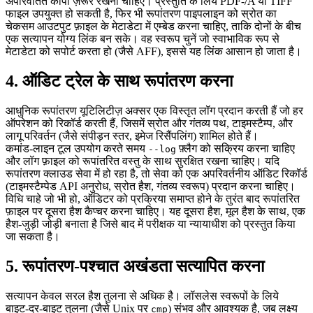
अपरिवर्तित कॉपी ज़रूर रखनी चाहिए। प्रस्तुति के लिये PDF‑/A या TIFF
फाइल उपयुक्त हो सकती है, फिर भी रूपांतरण पाइपलाइन को स्रोत का
चेकसम आउटपुट फ़ाइल के मेटाडेटा में एम्बेड करना चाहिए, ताकि दोनों के बीच
एक सत्यापन योग्य लिंक बन सके। वह स्वरूप चुनें जो स्वाभाविक रूप से
मेटाडेटा को सपोर्ट करता हो (जैसे AFF), इससे यह लिंक आसान हो जाता है।
4. ऑडिट ट्रेल के साथ रूपांतरण करना
आधुनिक रूपांतरण यूटिलिटीज़ अक्सर एक विस्तृत लॉग प्रदान करती हैं जो हर
ऑपरेशन को रिकॉर्ड करती हैं, जिसमें स्रोत और गंतव्य पथ, टाइमस्टैम्प, और
लागू परिवर्तन (जैसे संपीड़न स्तर, इमेज रिसैंपलिंग) शामिल होते हैं।
कमांड‑लाइन टूल उपयोग करते समय
फ़्लैग को सक्रिय करना चाहिए
--log
और लॉग फ़ाइल को रूपांतरित वस्तु के साथ सुरक्षित रखना चाहिए। यदि
रूपांतरण क्लाउड सेवा में हो रहा है, तो सेवा को एक अपरिवर्तनीय ऑडिट रिकॉर्ड
(टाइमस्टैम्पेड API अनुरोध, स्रोत हैश, गंतव्य स्वरूप) प्रदान करना चाहिए।
विधि चाहे जो भी हो, ऑडिटर को प्रक्रिया समाप्त होने के तुरंत बाद रूपांतरित
फ़ाइल पर दूसरा हैश कैप्चर करना चाहिए। यह दूसरा हैश, मूल हैश के साथ, एक
हैश‑जुड़ी जोड़ी बनाता है जिसे बाद में परीक्षक या न्यायाधीश को प्रस्तुत किया
जा सकता है।
5. रूपांतरण‑पश्चात अखंडता सत्यापित करना
सत्यापन केवल सरल हैश तुलना से अधिक है। लॉसलेस स्वरूपों के लिये
बाइट‑दर‑बाइट तुलना (जैसे Unix पर
) संभव और आवश्यक है, जब लक्ष्य
cmp