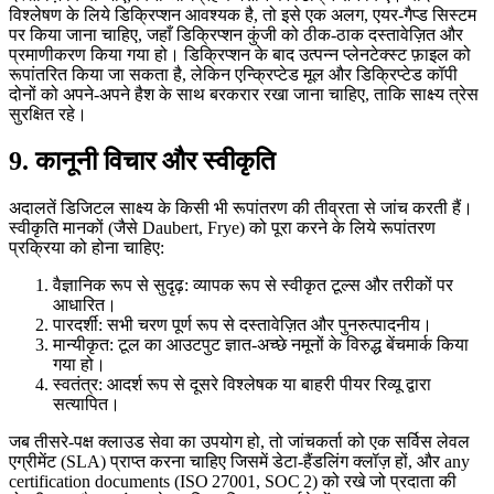
विश्लेषण के लिये डिक्रिप्शन आवश्यक है, तो इसे एक अलग, एयर‑गैप्ड सिस्टम
पर किया जाना चाहिए, जहाँ डिक्रिप्शन कुंजी को ठीक‑ठाक दस्तावेज़ित और
प्रमाणीकरण किया गया हो। डिक्रिप्शन के बाद उत्पन्न प्लेनटेक्स्ट फ़ाइल को
रूपांतरित किया जा सकता है, लेकिन एन्क्रिप्टेड मूल और डिक्रिप्टेड कॉपी
दोनों को अपने‑अपने हैश के साथ बरकरार रखा जाना चाहिए, ताकि साक्ष्य त्रेस
सुरक्षित रहे।
9. कानूनी विचार और स्वीकृति
अदालतें डिजिटल साक्ष्य के किसी भी रूपांतरण की तीव्रता से जांच करती हैं।
स्वीकृति मानकों (जैसे Daubert, Frye) को पूरा करने के लिये रूपांतरण
प्रक्रिया को होना चाहिए:
वैज्ञानिक रूप से सुदृढ़
: व्यापक रूप से स्वीकृत टूल्स और तरीकों पर
आधारित।
पारदर्शी
: सभी चरण पूर्ण रूप से दस्तावेज़ित और पुनरुत्पादनीय।
मान्यीकृत
: टूल का आउटपुट ज्ञात‑अच्छे नमूनों के विरुद्ध बेंचमार्क किया
गया हो।
स्वतंत्र
: आदर्श रूप से दूसरे विश्लेषक या बाहरी पीयर रिव्यू द्वारा
सत्यापित।
जब तीसरे‑पक्ष क्लाउड सेवा का उपयोग हो, तो जांचकर्ता को एक सर्विस लेवल
एग्रीमेंट (SLA) प्राप्त करना चाहिए जिसमें डेटा‑हैंडलिंग क्लॉज़ हों, और any
certification documents (ISO 27001, SOC 2) को रखे जो प्रदाता की