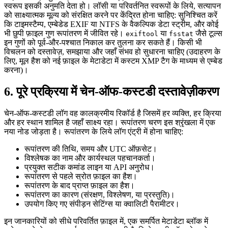
स्वरूप इसकी अनुमति देता हो। लॉसी या परिवर्तनित स्वरूपों के लिये, सत्यापन
को साक्ष्यात्मक मूल्य को संरक्षित करने पर केंद्रित होना चाहिए: सुनिश्चित करें
कि टाइमस्टैम्प, एम्बेडेड EXIF या NTFS के वैकल्पिक डेटा स्ट्रीम, और कोई
भी छुपी फ़ाइल गुण रूपांतरण में जीवित रहे।
या
जैसे टूल्स
exiftool
fsstat
इन गुणों को पूर्व‑और‑पश्चात निकाल कर तुलना कर सकते हैं। किसी भी
विचलन को दस्तावेज़, समझाया और जहाँ संभव हो सुधारना चाहिए (उदाहरण के
लिए, मूल हैश को नई फ़ाइल के मेटाडेटा में कस्टम XMP टैग के माध्यम से एम्बेड
करना)।
6. पूरे प्रक्रिया में चेन‑ऑफ‑कस्टडी दस्तावेज़ीकरण
चेन‑ऑफ‑कस्टडी लॉग वह कालक्रमीय रिकॉर्ड है जिसमें हर व्यक्ति, हर क्रिया
और हर स्थान शामिल है जहाँ साक्ष्य रहा। रूपांतरण चरण इस श्रृंखला में एक
नया नोड जोड़ता है। रूपांतरण के लिये लॉग एंट्री में होना चाहिए:
रूपांतरण की तिथि, समय और UTC ऑफ़सेट।
विश्लेषक का नाम और कार्यस्थल पहचानकर्ता।
प्रयुक्त सटीक कमांड लाइन या API अनुरोध।
रूपांतरण से पहले स्रोत फ़ाइल का हैश।
रूपांतरण के बाद प्राप्त फ़ाइल का हैश।
रूपांतरण का कारण (संरक्षण, विश्लेषण, या प्रस्तुति)।
उपयोग किए गए संपीड़न सेटिंग्स या क्वालिटी पैरामीटर।
इन जानकारियों को सीधे परिवर्तित फ़ाइल में, एक समर्पित मेटाडेटा ब्लॉक में