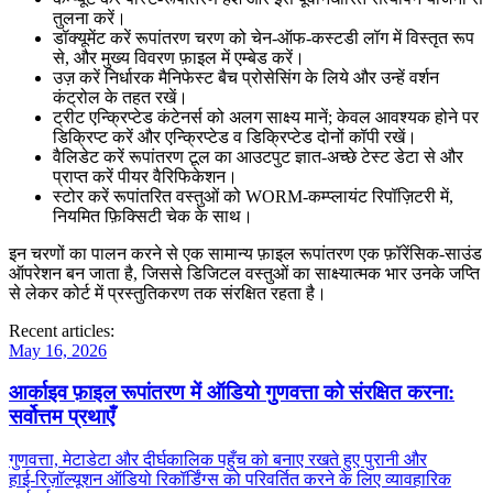
तुलना करें।
डॉक्यूमेंट
करें रूपांतरण चरण को चेन‑ऑफ‑कस्टडी लॉग में विस्तृत रूप
से, और मुख्य विवरण फ़ाइल में एम्बेड करें।
उज़
करें निर्धारक मैनिफेस्ट बैच प्रोसेसिंग के लिये और उन्हें वर्शन
कंट्रोल के तहत रखें।
ट्रीट
एन्क्रिप्टेड कंटेनर्स को अलग साक्ष्य मानें; केवल आवश्यक होने पर
डिक्रिप्ट करें और एन्क्रिप्टेड व डिक्रिप्टेड दोनों कॉपी रखें।
वैलिडेट
करें रूपांतरण टूल का आउटपुट ज्ञात‑अच्छे टेस्ट डेटा से और
प्राप्त करें पीयर वैरिफिकेशन।
स्टोर
करें रूपांतरित वस्तुओं को WORM‑कम्प्लायंट रिपॉज़िटरी में,
नियमित फ़िक्सिटी चेक के साथ।
इन चरणों का पालन करने से एक सामान्य फ़ाइल रूपांतरण एक फ़ॉरेंसिक‑साउंड
ऑपरेशन बन जाता है, जिससे डिजिटल वस्तुओं का साक्ष्यात्मक भार उनके जप्ति
से लेकर कोर्ट में प्रस्तुतिकरण तक संरक्षित रहता है।
Recent articles:
May 16, 2026
आर्काइव फ़ाइल रूपांतरण में ऑडियो गुणवत्ता को संरक्षित करना:
सर्वोत्तम प्रथाएँ
गुणवत्ता, मेटाडेटा और दीर्घकालिक पहुँच को बनाए रखते हुए पुरानी और
हाई‑रिज़ॉल्यूशन ऑडियो रिकॉर्डिंग्स को परिवर्तित करने के लिए व्यावहारिक