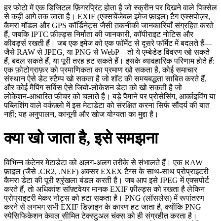
हर फोटो में एक डिजिटल फ़िंगरप्रिंट होता है जो स्क्रीन पर दिखने वाले पिक्सेल
से कहीं आगे तक जाता है। EXIF (एक्सचेंजेबल इमेज फ़ाइल) टैग एक्सपोज़र,
कैमरा मॉडल और GPS कॉर्डिनेट्स जैसी तकनीकी जानकारियाँ संग्रहित करते
हैं, जबकि IPTC फ़ील्ड्स निर्माता की जानकारी, कॉपीराइट नोटिस और
कीवर्ड्स रखती हैं। जब एक इमेज को एक फॉर्मेट से दूसरे फॉर्मेट में बदलते हैं—
जैसे RAW से JPEG, या PNG से WebP—तो ये एम्बेडेड विवरण खो सकते
हैं, बदल सकते हैं, या पूरी तरह हट सकते हैं। इसके व्यावहारिक परिणाम होते हैं:
एक फ़ोटोग्राफ़र को प्रमाणिकता का प्रमाण खो सकता है, कोई समाचार
संस्थान ऐसे डेट स्टैम्प खो सकता है जो शॉट की समयबद्धता साबित करते हैं,
और कोई मैपिंग सर्विस ऐसे जियो‑लोकेशन डेटा को खो सकती है जो
लोकेशन‑आधारित फीचर को चलाते हैं। बड़े पैमाने पर प्रोसेसिंग, आर्काइविंग या
पब्लिशिंग वाले वर्कफ़्लो में इस मेटाडेटा को संरक्षित करना सिर्फ सौंदर्य की बात
नहीं; यह अनुपालन, कानूनी और खोज योग्यता का मुद्दा है।
क्या खो जाता है, इसे समझना
विभिन्न कंटेनर मेटाडेटा को अलग‑अलग तरीके से संभालते हैं। एक RAW
फ़ाइल (जैसे .CR2, .NEF) अक्सर EXEX टैग्स के साथ-साथ प्रोप्राइटरी
कैमरा डेटा की पूरी श्रृंखला बंडल करती है। जब आप इसे JPEG में एक्सपोर्ट
करते हैं, तो अधिकांश सॉफ़्टवेयर मानक EXIF फ़ील्ड्स को रखता है लेकिन
प्रोप्राइटरी मेकर नोट्स को हटा सकता है। PNG (लॉसलेस) में रूपांतरण
करने से लगभग सभी EXIF डिज़ाइन के कारण हट जाता है, क्योंकि PNG
स्पेसिफिकेशन केवल सीमित टेक्स्टुअल चंक्स को ही संग्रहीत करता है।