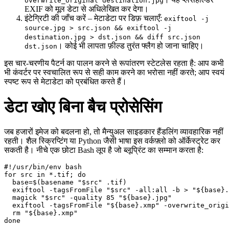
overwrite_original destination.jpg
EXIF को मूल डेटा से अधिलेखित कर देगा।
इंटेग्रिटी की जाँच करें
– मेटाडेटा पर डिफ़ चलाएँ:
exiftool -j
source.jpg > src.json && exiftool -j
destination.jpg > dst.json && diff src.json
। कोई भी लापता फ़ील्ड तुरंत फ्लैग हो जाना चाहिए।
dst.json
इस चार‑चरणीय पैटर्न का पालन करने से रूपांतरण स्टेटलेस रहता है: आप कभी
भी कंवर्टर पर स्वचालित रूप से सही काम करने का भरोसा नहीं करते; आप स्वयं
स्पष्ट रूप से मेटाडेटा को प्रबंधित करते हैं।
डेटा खोए बिना बैच प्रोसेसिंग
जब हजारों इमेज को बदलना हो, तो मैन्युअल साइडकार हैंडलिंग व्यावहारिक नहीं
रहती। शैल स्क्रिप्टिंग या Python जैसी भाषा इस वर्कफ़्लो को ऑर्केस्ट्रेट कर
सकती है। नीचे एक छोटा Bash लूप है जो ब्लूप्रिंट का सम्मान करता है:
#!/usr/bin/env bash

for src in *.tif; do

  base=$(basename "$src" .tif)

  exiftool -tagsFromFile "$src" -all:all -b > "${base}.
  magick "$src" -quality 85 "${base}.jpg"

  exiftool -tagsFromFile "${base}.xmp" -overwrite_origi
  rm "${base}.xmp"
