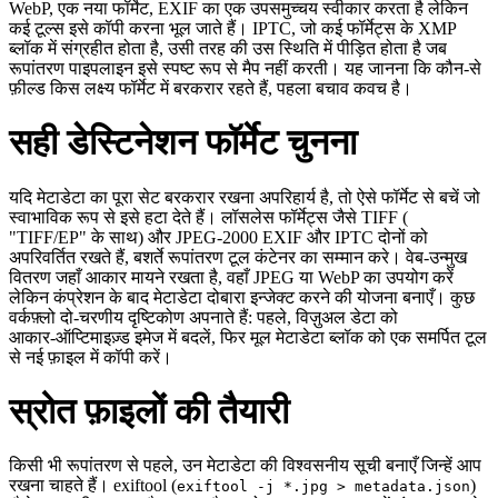
WebP, एक नया फॉर्मेट, EXIF का एक उपसमुच्चय स्वीकार करता है लेकिन
कई टूल्स इसे कॉपी करना भूल जाते हैं। IPTC, जो कई फॉर्मेट्स के XMP
ब्लॉक में संग्रहीत होता है, उसी तरह की उस स्थिति में पीड़ित होता है जब
रूपांतरण पाइपलाइन इसे स्पष्ट रूप से मैप नहीं करती। यह जानना कि कौन‑से
फ़ील्ड किस लक्ष्य फॉर्मेट में बरकरार रहते हैं, पहला बचाव कवच है।
सही डेस्टिनेशन फॉर्मेट चुनना
यदि मेटाडेटा का पूरा सेट बरकरार रखना अपरिहार्य है, तो ऐसे फॉर्मेट से बचें जो
स्वाभाविक रूप से इसे हटा देते हैं। लॉसलेस फॉर्मेट्स जैसे TIFF (
"TIFF/EP" के साथ) और JPEG‑2000 EXIF और IPTC दोनों को
अपरिवर्तित रखते हैं, बशर्ते रूपांतरण टूल कंटेनर का सम्मान करे। वेब‑उन्मुख
वितरण जहाँ आकार मायने रखता है, वहाँ JPEG या WebP का उपयोग करें
लेकिन कंप्रेशन के बाद मेटाडेटा दोबारा इन्जेक्ट करने की योजना बनाएँ। कुछ
वर्कफ़्लो दो‑चरणीय दृष्टिकोण अपनाते हैं: पहले, विज़ुअल डेटा को
आकार‑ऑप्टिमाइज़्ड इमेज में बदलें, फिर मूल मेटाडेटा ब्लॉक को एक समर्पित टूल
से नई फ़ाइल में कॉपी करें।
स्रोत फ़ाइलों की तैयारी
किसी भी रूपांतरण से पहले, उन मेटाडेटा की विश्वसनीय सूची बनाएँ जिन्हें आप
रखना चाहते हैं।
exiftool
(
)
exiftool -j *.jpg > metadata.json