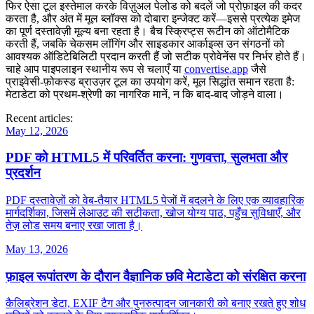
फिर ऐसा टूल इस्तेमाल करके विज़ुअल पेलोड को बदलें जो प्रोफ़ाइल की कदर
करता है, और अंत में मूल ब्लॉक्स को दोबारा इन्जेक्ट करें—इससे प्रत्येक इमेज
का पूर्ण दस्तावेज़ी मूल्य बना रहता है। बैच स्क्रिप्ट्स रूटीन को ऑटोमैटिक
करती हैं, जबकि चेकसम लॉगिंग और साइडकार आर्काइव्स उन संगठनों को
आवश्यक ऑडिटेबिलिटी प्रदान करती हैं जो सटीक प्रोवेनेंस पर निर्भर होते हैं।
चाहे आप पाइपलाइन स्थानीय रूप से चलाएँ या
convertise.app
जैसे
प्राइवेसी‑फ़ोकस्ड ब्राउज़र टूल का उपयोग करें, मूल सिद्धांत समान रहता है:
मेटाडेटा को प्रथम‑श्रेणी का नागरिक मानें, न कि बाद‑बाद जोड़ने वाला।
Recent articles:
May 12, 2026
PDF को HTML5 में परिवर्तित करना: गुणवत्ता, सुलभता और
प्रदर्शन
PDF दस्तावेज़ों को वेब‑तैयार HTML5 पेजों में बदलने के लिए एक व्यावहारिक
मार्गदर्शिका, जिसमें लेआउट की सटीकता, खोज योग्य पाठ, पहुँच सुविधाएँ, और
तेज़ लोड समय बनाए रखा जाता है।
May 13, 2026
फ़ाइल रूपांतरण के दौरान वैज्ञानिक छवि मेटाडेटा को संरक्षित करना
कैलिब्रेशन डेटा, EXIF टैग और पुनरुत्पादन जानकारी को बनाए रखते हुए शोध