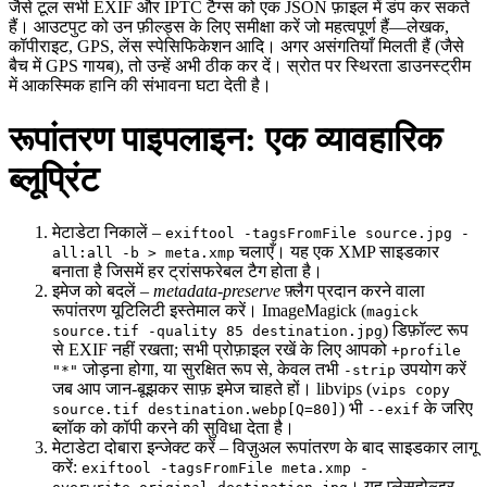
जैसे टूल सभी EXIF और IPTC टैग्स को एक JSON फ़ाइल में डंप कर सकते
हैं। आउटपुट को उन फ़ील्ड्स के लिए समीक्षा करें जो महत्वपूर्ण हैं—लेखक,
कॉपीराइट, GPS, लेंस स्पेसिफिकेशन आदि। अगर असंगतियाँ मिलती हैं (जैसे
बैच में GPS गायब), तो उन्हें अभी ठीक कर दें। स्रोत पर स्थिरता डाउनस्ट्रीम
में आकस्मिक हानि की संभावना घटा देती है।
रूपांतरण पाइपलाइन: एक व्यावहारिक
ब्लूप्रिंट
मेटाडेटा निकालें
–
exiftool -tagsFromFile source.jpg -
चलाएँ। यह एक XMP साइडकार
all:all -b > meta.xmp
बनाता है जिसमें हर ट्रांसफरेबल टैग होता है।
इमेज को बदलें
–
metadata‑preserve
फ़्लैग प्रदान करने वाला
रूपांतरण यूटिलिटी इस्तेमाल करें।
ImageMagick
(
magick
) डिफ़ॉल्ट रूप
source.tif -quality 85 destination.jpg
से EXIF नहीं रखता; सभी प्रोफ़ाइल रखें के लिए आपको
+profile
जोड़ना होगा, या सुरक्षित रूप से, केवल तभी
उपयोग करें
"*"
-strip
जब आप जान‑बूझकर साफ़ इमेज चाहते हों।
libvips
(
vips copy
) भी
के जरिए
source.tif destination.webp[Q=80]
--exif
ब्लॉक को कॉपी करने की सुविधा देता है।
मेटाडेटा दोबारा इन्जेक्ट करें
– विज़ुअल रूपांतरण के बाद साइडकार लागू
करें:
exiftool -tagsFromFile meta.xmp -
। यह प्लेसहोल्डर