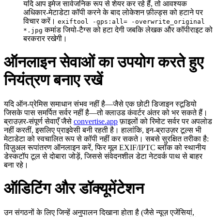
यदि आप इमेज सार्वजनिक रूप से शेयर कर रहे हैं, तो आवश्यक
अधिकार‑मेटाडेटा कॉपी करने के बाद लोकेशन फ़ील्ड्स को हटाने पर
विचार करें।
exiftool -gps:all= -overwrite_original
कमांड जियो‑टैग्स को हटा देगी जबकि लेखक और कॉपीराइट को
*.jpg
बरकरार रखेगी।
ऑनलाइन सेवाओं का उपयोग करते हुए
नियंत्रण बनाए रखें
यदि ऑन‑प्रेमिस समाधान संभव नहीं है—जैसे एक छोटी डिजाइन स्टूडियो
जिसके पास समर्पित सर्वर नहीं है—तो क्लाउड कंवर्टर अंतर को भर सकते हैं।
ब्राउज़र‑संपूर्ण सेवाएँ जैसे
convertise.app
फ़ाइलों को रिमोट सर्वर पर अपलोड
नहीं करतीं, इसलिए प्राइवेसी बनी रहती है। हालांकि, इन‑ब्राउज़र टूल्स भी
मेटाडेटा को स्वचालित रूप से कॉपी नहीं कर सकते। सबसे सुरक्षित तरीका है:
विज़ुअल रूपांतरण ऑनलाइन करें, फिर मूल EXIF/IPTC ब्लॉक को स्थानीय
डेस्कटॉप टूल से दोबारा जोड़ें, जिससे संवेदनशील डेटा नेटवर्क पाथ से बाहर
बना रहे।
ऑडिटिंग और डॉक्यूमेंटेशन
उन संगठनों के लिए जिन्हें अनुपालन दिखाना होता है (जैसे न्यूज़ एजेंसियां,