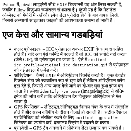
Python में,
piexif
लाइब्रेरी सीधे EXIF डिक्शनरी पढ़ और लिख सकती है,
जबकि
Pillow
विज़ुअल रूपांतरण संभालता है। कुंजी यह है कि मेटाडेटा
ऑब्जेक्ट को मेमोरी में रखेँ और इमेज डेटा प्रोसेस होने के बाद वापस लिखें,
जिससे अस्थायी साइडकार फ़ाइलों की आवश्यकता समाप्त हो जाती है।
एज केस और सामान्य गडबड़ियां
कलर प्रोफाइल्स
– ICC प्रोफ़ाइल अक्सर EXIF के साथ संग्रहित
होते हैं। यदि आप ऐसे फॉर्मेट में बदलते हैं जो ICC को सपोर्ट नहीं करता
(जैसे GIF), तो प्रोफ़ाइल हट जाता है। ऐसे में
exiftool -
से प्रोफ़ाइल
icc_profile=original.icc destination.gif
को नई फ़ाइल में एम्बेड करें।
ओरिएंटेशन
– कैमरे EXIF में ओरिएंटेशन रिकॉर्ड करते हैं। कुछ कंवर्टर
पिक्सेल डेटा को स्वचालित रूप से घुमा देते हैं लेकिन ओरिएंटेशन फ़्लैग
हटा देते हैं, जिससे अन्य जगह देखे जाने पर दो‑बार घुमा हुआ इमेज बन
जाता है। हमेशा
(ImageMagick) से अंतिम
identify -verbose
इमेज की जाँच करें ताकि ओरिएंटेशन टैग विज़ुअल ओरिएंटेशन से मेल
खाता हो।
GPS प्रिसिशन
– लैटिट्यूड/लॉन्गिट्यूड रैशनल नंबर के रूप में संग्रहीत
होते हैं और सहज कॉपीिंग के दौरान गोलाई हो सकती है। सटीक रैशनल
प्रतिनिधित्व को संरक्षित रखने के लिए
exiftool -gps:all=
सिंटैक्स का उपयोग करें, दशमलव स्ट्रिंग में बदलने के बजाय।
प्राइवेसी
– GPS टैग अनजाने में लोकेशन डेटा उजागर कर सकते हैं।