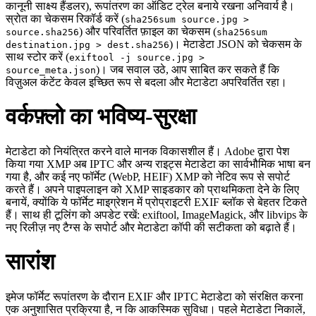
कानूनी साक्ष्य हैंडलर), रूपांतरण का ऑडिट ट्रेल बनाये रखना अनिवार्य है।
स्रोत का चेकसम रिकॉर्ड करें (
sha256sum source.jpg >
) और परिवर्तित फ़ाइल का चेकसम (
source.sha256
sha256sum
)। मेटाडेटा JSON को चेकसम के
destination.jpg > dest.sha256
साथ स्टोर करें (
exiftool -j source.jpg >
)। जब सवाल उठे, आप साबित कर सकते हैं कि
source_meta.json
विज़ुअल कंटेंट केवल इच्छित रूप से बदला और मेटाडेटा अपरिवर्तित रहा।
वर्कफ़्लो का भविष्य‑सुरक्षा
मेटाडेटा को नियंत्रित करने वाले मानक विकासशील हैं। Adobe द्वारा पेश
किया गया XMP अब IPTC और अन्य राइट्स मेटाडेटा का सार्वभौमिक भाषा बन
गया है, और कई नए फॉर्मेट (WebP, HEIF) XMP को नेटिव रूप से सपोर्ट
करते हैं। अपने पाइपलाइन को XMP साइडकार को प्राथमिकता देने के लिए
बनायें, क्योंकि ये फॉर्मेट माइग्रेशन में प्रोप्राइटरी EXIF ब्लॉक से बेहतर टिकते
हैं। साथ ही टूलिंग को अपडेट रखें:
exiftool
,
ImageMagick
, और
libvips
के
नए रिलीज़ नए टैग्स के सपोर्ट और मेटाडेटा कॉपी की सटीकता को बढ़ाते हैं।
सारांश
इमेज फॉर्मेट रूपांतरण के दौरान EXIF और IPTC मेटाडेटा को संरक्षित करना
एक अनुशासित प्रक्रिया है, न कि आकस्मिक सुविधा। पहले मेटाडेटा निकालें,