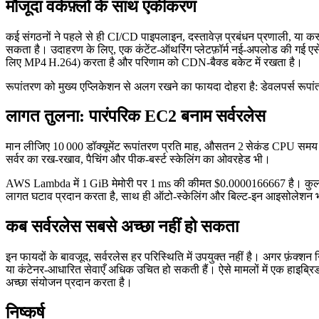
मौजूदा वर्कफ़्लो के साथ एकीकरण
कई संगठनों ने पहले से ही CI/CD पाइपलाइन, दस्तावेज़ प्रबंधन प्रणाली, या कस
सकता है। उदाहरण के लिए, एक कंटेंट‑ऑथरिंग प्लेटफ़ॉर्म नई‑अपलोड की गई एसे
लिए MP4 H.264) करता है और परिणाम को CDN‑बैक्ड बकेट में रखता है।
रूपांतरण को मुख्य एप्लिकेशन से अलग रखने का फायदा दोहरा है: डेवलपर्स रूपा
लागत तुलना: पारंपरिक EC2 बनाम सर्वरलेस
मान लीजिए 10 000 डॉक्यूमेंट रूपांतरण प्रति माह, औसतन 2 सेकंड CPU समय 
सर्वर का रख‑रखाव, पैचिंग और पीक‑बर्स्ट स्केलिंग का ओवरहेड भी।
AWS Lambda में 1 GiB मेमोरी पर 1 ms की कीमत $0.0000166667 है। कुल क
लागत घटाव प्रदान करता है, साथ ही ऑटो‑स्केलिंग और बिल्ट‑इन आइसोलेशन भी
कब सर्वरलेस सबसे अच्छा नहीं हो सकता
इन फायदों के बावजूद, सर्वरलेस हर परिस्थिति में उपयुक्त नहीं है। अगर फ़ंक्शन न
या कंटेनर‑आधारित सेवाएँ अधिक उचित हो सकती हैं। ऐसे मामलों में एक हाइब्रिड
अच्छा संयोजन प्रदान करता है।
निष्कर्ष