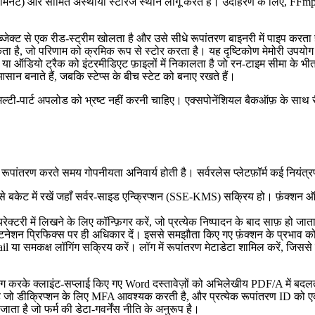
) और सीमित अस्थायी स्टोरेज स्थान लागू करते हैं। उदाहरण के लिए, FFmpeg 
्जेक्ट से एक रीड‑स्ट्रीम खोलता है और उसे सीधे रूपांतरण बाइनरी में पाइप कर
कता है, जो परिणाम को क्रमिक रूप से स्टोर करता है। यह दृष्टिकोण मेमोरी उप
़्रेम या ऑडियो ट्रैक को इंटरमीडिएट फ़ाइलों में निकालता है जो रन‑टाइम सीमा के भी
 आसान बनाते हैं, जबकि स्टेप्स के बीच स्टेट को बनाए रखते हैं।
ड़बड़ी मल्टी‑पार्ट अपलोड को भ्रष्ट नहीं करनी चाहिए। एक्सपोनेंशियल बैकऑफ़ के स
ूपांतरण करते समय गोपनीयता अनिवार्य होती है। सर्वरलेस प्लेटफ़ॉर्म कई नियंत्रण प्
बकेट में रखें जहाँ सर्वर‑साइड एन्क्रिप्शन (SSE‑KMS) सक्रिय हो। फ़ंक्शन ऑब्
ेक्टरी में लिखने के लिए कॉन्फ़िगर करें, जो प्रत्येक निष्पादन के बाद साफ़ हो जाता
िनेशन प्रिफिक्स पर ही अधिकार दें। इससे समझौता किए गए फ़ंक्शन के प्रभाव 
il या समकक्ष लॉगिंग सक्रिय करें। लॉग में रूपांतरण मेटाडेटा शामिल करें, जिस
पयोग करके क्लाइंट‑सप्लाई किए गए Word दस्तावेज़ों को अभिलेखीय PDF/A में 
ो डीक्रिप्शन के लिए MFA आवश्यक करती है, और प्रत्येक रूपांतरण ID को एक 
ा है जो फर्म की डेटा‑गवर्नेंस नीति के अनुरूप है।