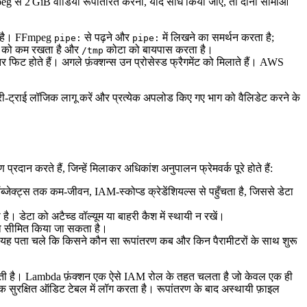
से 2 GiB वीडियो रूपांतरित करना, यदि सीधे किया जाए, तो दोनों सीमाओं
ता है। FFmpeg
से पढ़ने और
में लिखने का समर्थन करता है;
pipe:
pipe:
योग को कम रखता है और
कोटा को बायपास करता है।
/tmp
तर फिट होते हैं। अगले फ़ंक्शन्स उन प्रोसेस्ड फ्रैगमेंट को मिलाते हैं। AWS
ाथ री‑ट्राई लॉजिक लागू करें और प्रत्येक अपलोड किए गए भाग को वैलिडेट करने के
रदान करते हैं, जिन्हें मिलाकर अधिकांश अनुपालन फ्रेमवर्क पूरे होते हैं:
जेक्ट्स तक कम‑जीवन, IAM‑स्कोप्ड क्रेडेंशियल्स से पहुँचता है, जिससे डेटा
 है। डेटा को अटैच्ड वॉल्यूम या बाहरी कैश में स्थायी न रखें।
को सीमित किया जा सकता है।
से यह पता चले कि किसने कौन सा रूपांतरण कब और किन पैरामीटरों के साथ शुरू
बदलती है। Lambda फ़ंक्शन एक ऐसे IAM रोल के तहत चलता है जो केवल एक ही
सुरक्षित ऑडिट टेबल में लॉग करता है। रूपांतरण के बाद अस्थायी फ़ाइल