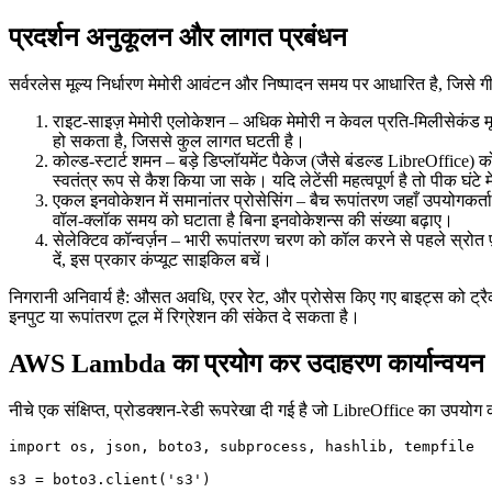
प्रदर्शन अनुकूलन और लागत प्रबंधन
सर्वरलेस मूल्य निर्धारण मेमोरी आवंटन और निष्पादन समय पर आधारित है, जिसे ग
राइट‑साइज़ मेमोरी एलोकेशन
– अधिक मेमोरी न केवल प्रति‑मिलीसेकंड मूल्
हो सकता है, जिससे कुल लागत घटती है।
कोल्ड‑स्टार्ट शमन
– बड़े डिप्लॉयमेंट पैकेज (जैसे बंडल्ड LibreOffice)
स्वतंत्र रूप से कैश किया जा सके। यदि लेटेंसी महत्वपूर्ण है तो पीक घंटे में
एकल इनवोकेशन में समानांतर प्रोसेसिंग
– बैच रूपांतरण जहाँ उपयोगकर्ता
वॉल‑क्लॉक समय को घटाता है बिना इनवोकेशन्स की संख्या बढ़ाए।
सेलेक्टिव कॉन्वर्ज़न
– भारी रूपांतरण चरण को कॉल करने से पहले स्रोत फ़ाइल
दें, इस प्रकार कंप्यूट साइकिल बचें।
निगरानी अनिवार्य है: औसत अवधि, एरर रेट, और प्रोसेस किए गए बाइट्स को ट्रै
इनपुट या रूपांतरण टूल में रिग्रेशन की संकेत दे सकता है।
AWS Lambda का प्रयोग कर उदाहरण कार्यान्वयन
नीचे एक संक्षिप्त, प्रोडक्शन‑रेडी रूपरेखा दी गई है जो LibreOffice का उपय
import os, json, boto3, subprocess, hashlib, tempfile

s3 = boto3.client('s3')
