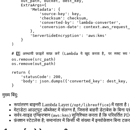
        out_path, bucket, dest_key,

        ExtraArgs={

            'Metadata': {

                'source-key': key,

                'checksum': checksum,

                'converted-by': 'lambda-converter',

                'conversion-date': context.aws_request_
            },

            'ServerSideEncryption': 'aws:kms'

        }

    )

    # 7️⃣ अस्थायी फ़ाइलें साफ़ करें (Lambda ये खुद करता है, पर स्पष्ट रूप से
    os.remove(src_path)

    os.remove(out_path)

    return {

        'statusCode': 200,

        'body': json.dumps({'converted_key': dest_key, 
मुख्य बिंदु:
रूपांतरण बाइनरी
Lambda Layer
(
) में रहता ह
/opt/libreoffice
मेटाडेटा आउटपुट ऑब्जेक्ट में संलग्न है, जिससे बाहरी डेटाबेस के बिना प्
सर्वर‑साइड एन्क्रिप्शन (
) सुनिश्चित करता है कि परिवर्तित PDF
aws:kms
फ़ंक्शन स्टेटलेस है; समानांतर में किसी भी संख्या में इनवोकेशन बिना ट