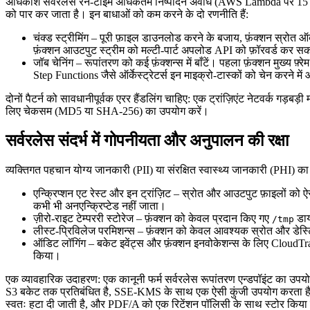
अधिकांश सर्वरलेस रन‑टाइम अधिकतम निष्पादन अवधि (AWS Lambda पर 15 मिनट
को पार कर जाता है। इन बाधाओं को कम करने के दो रणनीति हैं:
चंक्ड स्ट्रीमिंग
– पूरी फ़ाइल डाउनलोड करने के बजाय, फ़ंक्शन स्रोत ऑब
फ़ंक्शन आउटपुट स्ट्रीम को मल्टी‑पार्ट अपलोड API को फ़ॉरवर्ड कर स
जॉब चेनिंग
– रूपांतरण को कई फ़ंक्शन्स में बाँटें। पहला फ़ंक्शन मुख्य फ
Step Functions जैसे ऑर्केस्ट्रेटर्स इन माइक्रो‑टास्कों को चेन करने में
दोनों पैटर्न को सावधानीपूर्वक एरर हैंडलिंग चाहिए: एक ट्रांज़िएंट नेटवर्क ग
लिए चेकसम (MD5 या SHA‑256) का उपयोग करें।
सर्वरलेस संदर्भ में गोपनीयता और अनुपालन की रक्षा
व्यक्तिगत पहचान योग्य जानकारी (PII) या संरक्षित स्वास्थ्य जानकारी (PHI) का र
एन्क्रिप्शन एट रेस्ट और इन ट्रांज़िट
– स्रोत और आउटपुट फ़ाइलों को ऐसे 
कभी भी अनएन्क्रिप्टेड नहीं जाता।
ज़ीरो‑राइट टेम्पररी स्टोरेज
– फ़ंक्शन को केवल प्रदान किए गए
डायर
/tmp
लीस्ट‑प्रिविलेज परमिशन्स
– फ़ंक्शन को केवल आवश्यक स्रोत और डेस्ट
ऑडिट लॉगिंग
– बकेट इवेंट्स और फ़ंक्शन इनवोकेशन्स के लिए CloudTra
किया।
एक व्यावहारिक उदाहरण: एक कानूनी फर्म सर्वरलेस रूपांतरण एन्डपॉइंट का उ
S3 बकेट तक प्रतिबंधित है, SSE‑KMS के साथ एक ऐसी कुंजी उपयोग करता है ज
स्वतः हटा दी जाती है, और PDF/A को एक रिटेंशन पॉलिसी के साथ स्टोर किया जात