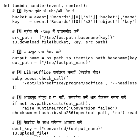
def lambda_handler(event, context):

    # 1️⃣ ट्रिगर इवेंट से बकेट/की निकालें

    bucket = event['Records'][0]['s3']['bucket']['name'
    key    = event['Records'][0]['s3']['object']['key']

    # 2️⃣ स्रोत को /tmp में डाउनलोड करें

    src_path = f"/tmp/{os.path.basename(key)}"

    s3.download_file(bucket, key, src_path)

    # 3️⃣ आउटपुट पाथ तैयार करें

    output_name = os.path.splitext(os.path.basename(key
    out_path = f"/tmp/{output_name}"

    # 4️⃣ LibreOffice रूपांतरण चलाएँ (हेडलेस मोड)

    subprocess.check_call([

        '/opt/libreoffice/program/soffice', '--headless
    ])

    # 5️⃣ आउटपुट मौजूद है या नहीं, सत्यापित करें और चेकसम गणना करें

    if not os.path.exists(out_path):

        raise RuntimeError('Conversion failed')

    checksum = hashlib.sha256(open(out_path, 'rb').read
    # 6️⃣ मेटाडेटा के साथ परिणाम अपलोड करें

    dest_key = f"converted/{output_name}"

    s3.upload_file(
