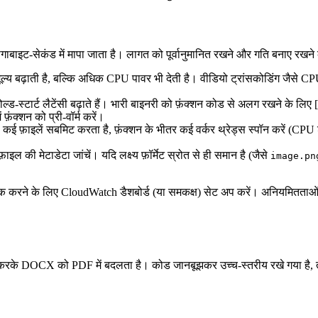
ीगाबाइट‑सेकंड में मापा जाता है। लागत को पूर्वानुमानित रखने और गति बनाए रखन
य बढ़ाती है, बल्कि अधिक CPU पावर भी देती है। वीडियो ट्रांसकोडिंग जैसे CPU‑इ
 कोल्ड‑स्टार्ट लैटेंसी बढ़ाते हैं। भारी बाइनरी को फ़ंक्शन कोड से अलग रखने के
 फ़ंक्शन को प्री‑वॉर्म करें।
 कई फ़ाइलें सबमिट करता है, फ़ंक्शन के भीतर कई वर्कर थ्रेड्स स्पॉन करें (CPU 
 की मेटाडेटा जांचें। यदि लक्ष्य फ़ॉर्मेट स्रोत से ही समान है (जैसे
image.pn
क करने के लिए CloudWatch डैशबोर्ड (या समकक्ष) सेट अप करें। अनियमितताओं जै
ोग करके DOCX को PDF में बदलता है। कोड जानबूझकर उच्च‑स्तरीय रखे गया है, ता