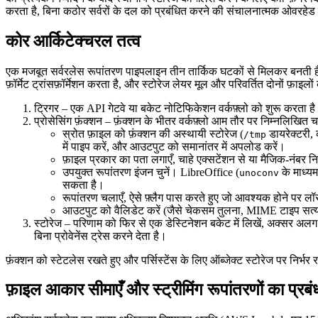
करता है, बिना कठोर सर्वरों के दल को प्रबंधित करने की संचालनात्मक ओवरहेड
कोर आर्किटेक्चरल तत्व
एक मजबूत सर्वरलेस रूपांतरण पाइपलाइन तीन तार्किक घटकों से मिलकर बनती ह
फ़ॉर्मेट ट्रांसफ़ॉर्मेशन करता है, और स्टोरेज लेयर मूल और परिवर्तित दोनों फ़ाइलो
ट्रिगर
– एक API गेटवे या बकेट नोटिफिकेशन वर्कफ़्लो को शुरू करता 
प्रोसेसिंग फ़ंक्शन
– फ़ंक्शन के भीतर वर्कफ़्लो आम तौर पर निम्नलिखित 
स्रोत फ़ाइल को फ़ंक्शन की अस्थायी स्टोरेज (
डायरेक्टरी, 
/tmp
में पाइप करें, और आउटपुट को समानांतर में अपलोड करें।
फ़ाइल प्रकार का पता लगाएँ, चाहे एक्सटेंशन से या मैजिक‑नंबर निर
उपयुक्त रूपांतरण इंजन चुनें। LibreOffice (
के माध्य
unoconv
सकता है।
रूपांतरण चलाएँ, ऐसे फ़्लैग पास करते हुए जो आवश्यक होने पर लॉसल
आउटपुट को वैलिडेट करें (जैसे चेकसम तुलना, MIME टाइप सत्या
स्टोरेज
– परिणाम को फिर से एक डेस्टिनेशन बकेट में लिखें, अक्सर अलग 
बिना प्रोवेनेंस ट्रेस करने देता है।
फ़ंक्शन को स्टेटलेस रखते हुए और पर्सिस्टेंस के लिए ऑब्जेक्ट स्टोरेज पर निर्भ
फ़ाइल आकार सीमाएँ और स्ट्रीमिंग रूपांतरणों का प्रब