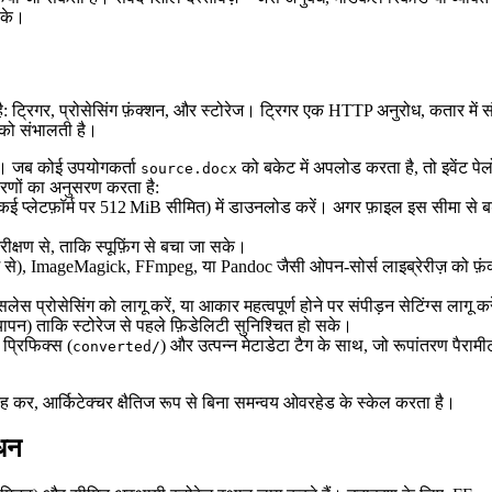
 के।
ै:
ट्रिगर
,
प्रोसेसिंग फ़ंक्शन
, और
स्टोरेज
। ट्रिगर एक HTTP अनुरोध, कतार में संदे
ं को संभालती है।
है। जब कोई उपयोगकर्ता
को बकेट में अपलोड करता है, तो इवेंट पेलो
source.docx
चरणों का अनुसरण करता है:
कई प्लेटफ़ॉर्म पर 512 MiB सीमित) में डाउनलोड करें। अगर फ़ाइल इस सीमा से बड़ी हो
ीक्षण से, ताकि स्पूफ़िंग से बचा जा सके।
म से), ImageMagick, FFmpeg, या Pandoc जैसी ओपन‑सोर्स लाइब्रेरीज़ को फ़ंक्
ेस प्रोसेसिंग को लागू करें, या आकार महत्वपूर्ण होने पर संपीड़न सेटिंग्स लागू कर
पन) ताकि स्टोरेज से पहले फ़िडेलिटी सुनिश्चित हो सके।
प्रिफिक्स (
) और उत्पन्न मेटाडेटा टैग के साथ, जो रूपांतरण पैरामी
converted/
र रह कर, आर्किटेक्चर क्षैतिज रूप से बिना समन्वय ओवरहेड के स्केल करता है।
ंधन