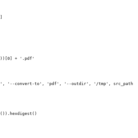
]

))[0] + '.pdf'

', '--convert-to', 'pdf', '--outdir', '/tmp', src_path

()).hexdigest()
